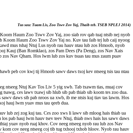
Tus sau: Tuam Lis, Zoo Tswv Zov Yaj, Thaib teb. TSEB NPLEJ 2014)
Koom Haum Zoo Tswv Zov Yaj, zoo siab rov qab tuaj ntsib nej nyob
b Koom Haum Zoo Tswv Zov Yaj no. Kuv tau faib tej lub caij nyoog
nkawd mus tshaj Ntuj Lus nyob rau hauv ntau lub zos Hmoob, nyob
ooj Kauj (Ban Romklao), zos Pam Dees (Pa Deng), zos Nav Xais
ub zos Nav Qham. Hos lwm lub zos kuv tsuas tau mus zaum puav
hawb peb cov kwj tij Hmoob sawv daws txoj kev ntseeg tsis tau ntau
g ntseeg Ntuj Kav Tos Liv 5 yig xwb. Tab txawm tias, muaj cov
 tsawg, ces lawv txawj sib hlub sib pab thiab sib koom tes zoo dua.
los sawv daws sib pab nroos ua xwb, ib me ntsis kuj tiav tas lawm. Hos
s txoj hauj lwm yuav mus tau qeeb dua.
uv lub zej zog kuj tau. Ces zoo xws li lawv sib mloog hais thiab ua
au los pab hauj lwm hauv tsev teev Ntuj, thiab nws hais lus sawv daws
 thiaj yuav nyob ruaj khov. Cov neeg ntseeg nyob rau lub zos Nav
 kom cov neeg ntseeg coj tib tug txhooj txhob hloov. Nyob rau hauv