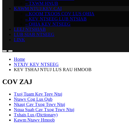
– TXWM HNUB
KAWM NTUJ KEV CAI
– KOOM TXOOS COV LUS QHIA
– KEV NTSEEG LUB NTSIAB
– QHIA KEV NTSEEG
LEEJ NTSHIAB
LUB SIAB NTSEEG
LINK
Home
NTXIV KEV NTSEEG
KEV TSHAJ NTUJ LUS RAU HMOOB
COV ZAJ
Txoj Tuam Kev Teev Ntuj
Ntawv Cog Lus Qub
Nkauj Cav Txog Tswv Ntuj
Nqua Suab Cav Txog Tswv Ntuj
Txhais Lus (Dictionary)
Kawm Ntawv Hmoob