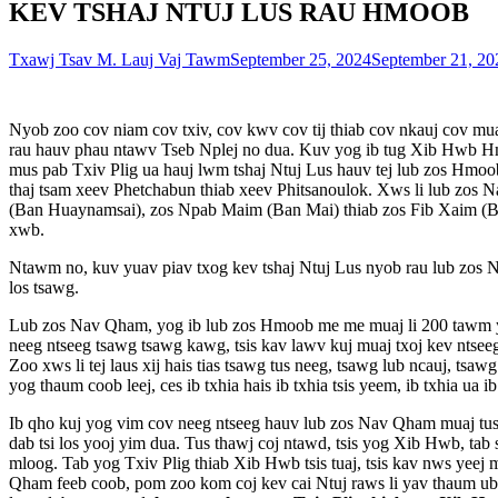
KEV TSHAJ NTUJ LUS RAU HMOOB
Txawj Tsav M. Lauj Vaj Tawm
September 25, 2024
September 21, 20
Nyob zoo cov niam cov txiv, cov kwv cov tij thiab cov nkauj cov
rau hauv phau ntawv Tseb Nplej no dua. Kuv yog ib tug Xib Hwb H
mus pab Txiv Plig ua hauj lwm tshaj Ntuj Lus hauv tej lub zos Hmo
thaj tsam xeev Phetchabun thiab xeev Phitsanoulok. Xws li lub z
(Ban Huaynamsai), zos Npab Maim (Ban Mai) thiab zos Fib Xaim (Ba
xwb.
Ntawm no, kuv yuav piav txog kev tshaj Ntuj Lus nyob rau lub zos 
los tsawg.
Lub zos Nav Qham, yog ib lub zos Hmoob me me muaj li 200 tawm yi
neeg ntseeg tsawg tsawg kawg, tsis kav lawv kuj muaj txoj kev ntsee
Zoo xws li tej laus xij hais tias tsawg tus neeg, tsawg lub ncauj, tsa
yog thaum coob leej, ces ib txhia hais ib txhia tsis yeem, ib txhia ua
Ib qho kuj yog vim cov neeg ntseeg hauv lub zos Nav Qham muaj tus txw
dab tsi los yooj yim dua. Tus thawj coj ntawd, tsis yog Xib Hwb, tab
mloog. Tab yog Txiv Plig thiab Xib Hwb tsis tuaj, tsis kav nws yeej
Qham feeb coob, pom zoo kom coj kev cai Ntuj raws li yav thaum ub 