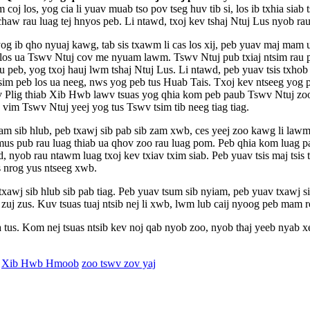
m coj los, yog cia li yuav muab tso pov tseg huv tib si, los ib txhia si
o chaw rau luag tej hnyos peb. Li ntawd, txoj kev tshaj Ntuj Lus nyob r
ib qho nyuaj kawg, tab sis txawm li cas los xij, peb yuav maj mam ua
b los ua Tswv Ntuj cov me nyuam lawm. Tswv Ntuj pub txiaj ntsim rau 
u peb, yog txoj hauj lwm tshaj Ntuj Lus. Li ntawd, peb yuav tsis txho
peb los ua neeg, nws yog peb tus Huab Tais. Txoj kev ntseeg yog peb t
v Plig thiab Xib Hwb lawv tsuas yog qhia kom peb paub Tswv Ntuj z
j, vim Tswv Ntuj yeej yog tus Tswv tsim tib neeg tiag tiag.
am sib hlub, peb txawj sib pab sib zam xwb, ces yeej zoo kawg li lawm
mus pub rau luag thiab ua qhov zoo rau luag pom. Peb qhia kom luag pa
d, nyob rau ntawm luag txoj kev txiav txim siab. Peb yuav tsis maj tsi
s nrog yus ntseeg xwb.
 sib hlub sib pab tiag. Peb yuav tsum sib nyiam, peb yuav txawj sib za
j zus. Kuv tsuas tuaj ntsib nej li xwb, lwm lub caij nyoog peb mam ro
us. Kom nej tsuas ntsib kev noj qab nyob zoo, nyob thaj yeeb nyab xee
Xib Hwb Hmoob
zoo tswv zov yaj