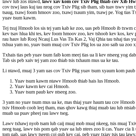
lawv lub zos ntawd,
lawv xav kom cov Txiv Plig thiab cov Xib H
cov txwj laus kuj tau nrog cov Txiv Plig sib tham, sib tuav tswv yi
tsaug, txawj foom hmoov zoo, txawj txaum yim, txawj pe. Yog tias T
yuav tsum kawm.
Tej txuj Hmoob los sis tej yam kab ke zoo, uas peb Hmoob ib txwm coj
kev tsav hlua khi tes, kev foom hmoov zoo, kev tshoob kev kos, kev
rau hauv lub Rooj Ncauj Lus Vas Tis Kas 2, Vaj Qhia tau tshaj tias 
txhua yam no, yuav tsum muaj cov Txiv Plig los ua zoo saib ua zoo
Txhais tias peb yuav tsum faib kom meej tias ua li kev ntseeg yog da
Tab sis peb xaiv tej yam zoo thiab tsis txhaum mus ua ke tau.
Li ntawd, muaj 3 yam uas cov Txiv Plig yuav tsum xyaum kom paub n
Yuav tsum kawm ntawv Hmoob thiab hais lus Hmoob.
Yuav kawm kev cai Hmoob.
Yuav tsum paub kev ntseeg zoo.
3 yam no yuav tsum mus ua ke, mas thiaj yuav haum tau cov Hmoob lub
txiv Hmoob coob leej tham, mas qhov kawg thiaj muab tau lub ntsiab t
muab ua puav pheej rau lawv tseg.
Lawv txhawj nyob tsam lub caij muaj mob muaj nkeeg, tsis muaj Txiv 
neeg tuag, lawv tsis pom qab yuav ua lub ntees zoo li cas. Yuav cia li
tom qab, uas lawv tseem coj qub kev cai, peb yuav txiav tsis tau lawv