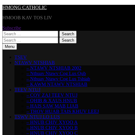
Skip
HMONG CATHOLIC
to
HMOOB KAV TOS LIV
content
Subscribe
Search
for:
Search
for:
Menu
TSEV
NTAWV NTSHIAB
– NTAWV NTSHIAB 2002
– Nthuav Ntawv Cog Lus Qub
– Nthuav Ntawv Cog Lus Tshiab
– KAWM NTAWV NTSHIAB
TEEV NTUJ
– COV ZAJ TEEV NTUJ
– QHIB & XAUS HNUB
– HAIS SAW MAB LIAB
– THOV HUAB TAIS KHUV LEEJ
TSWV NTUJ LO LUS
– HNUB CHIV XYOO A
– HNUB CHIV XYOO B
– HNUB CHIV XYOO C