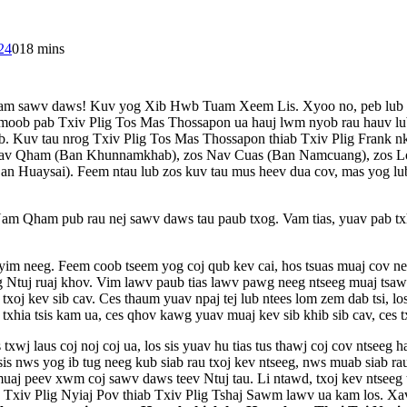
24
0
18 mins
 muam sawv daws! Kuv yog Xib Hwb Tuam Xeem Lis. Xyoo no, peb lub 
moob pab Txiv Plig Tos Mas Thossapon ua hauj lwm nyob rau hauv lu
ob. Kuv tau nrog Txiv Plig Tos Mas Thossapon thiab Txiv Plig Frank 
os Nav Qham (Ban Khunnamkhab), zos Nav Cuas (Ban Namcuang), zos L
n Huaysai). Feem ntau lub zos kuv tau mus heev dua cov, mas yog l
Nam Qham pub rau nej sawv daws tau paub txog. Vam tias, yuav pab tx
m neeg. Feem coob tseem yog coj qub kev cai, hos tsuas muaj cov nee
g Ntuj ruaj khov. Vim lawv paub tias lawv pawg neeg ntseeg muaj tsawg
wg txoj kev sib cav. Ces thaum yuav npaj tej lub ntees lom zem dab tsi, 
 ib txhia tsis kam ua, ces qhov kawg yuav muaj kev sib khib sib cav, ce
j laus coj noj coj ua, los sis yuav hu tias tus thawj coj cov ntseeg ha
 sis nws yog ib tug neeg kub siab rau txoj kev ntseeg, nws muab siab r
 muaj peev xwm coj sawv daws teev Ntuj tau. Li ntawd, txoj kev ntseeg
Txiv Plig Nyiaj Pov thiab Txiv Plig Tshaj Sawm lawv ua kam los. Xav