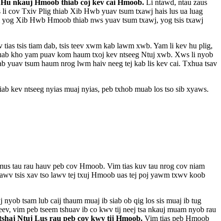
. Hu nkauj Hmoob thiab coj kev cai Hmoob.
Li ntawd, ntau zaus
li cov Txiv Plig thiab Xib Hwb yuav tsum txawj hais lus ua luag
um yog Xib Hwb Hmoob thiab nws yuav tsum txawj, yog tsis txawj
tias tsis tiam dab, tsis teev xwm kab lawm xwb. Yam li kev hu plig,
s muab kho yam puav kom haum txoj kev ntseeg Ntuj xwb. Xws li nyob
ab yuav tsum haum nrog lwm haiv neeg tej kab lis kev cai. Txhua tsav
hiab kev ntseeg nyias muaj nyias, peb txhob muab los tso sib xyaws.
i mus tau rau hauv peb cov Hmoob. Vim tias kuv tau nrog cov niam
 lawv tsis xav tso lawv tej txuj Hmoob uas tej poj yawm txwv koob
yob tsam lub caij thaum muaj ib siab ob qig los sis muaj ib tug
 kheev, vim peb tseem tshuav ib co kwv tij neej tsa nkauj muam nyob rau
tshaj Ntuj Lus rau peb cov kwv tij Hmoob.
Vim tias peb Hmoob