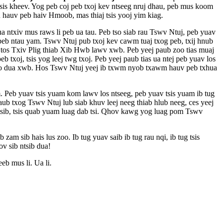
ab tsis kheev. Yog peb coj peb txoj kev ntseeg nruj dhau, peb mus koom
au hauv peb haiv Hmoob, mas thiaj tsis yooj yim kiag.
 ntxiv mus raws li peb ua tau. Peb tso siab rau Tswv Ntuj, peb yuav
peb ntau yam. Tswv Ntuj pub txoj kev cawm tuaj txog peb, txij hnub
b tos Txiv Plig thiab Xib Hwb lawv xwb. Peb yeej paub zoo tias muaj
xoj, tsis yog leej twg txoj. Peb yeej paub tias ua ntej peb yuav los
oo dua xwb. Hos Tswv Ntuj yeej ib txwm nyob txawm hauv peb txhua
. Peb yuav tsis yuam kom lawv los ntseeg, peb yuav tsis yuam ib tug
ub txog Tswv Ntuj lub siab khuv leej neeg thiab hlub neeg, ces yeej
s tsib, tsis quab yuam luag dab tsi. Qhov kawg yog luag pom Tswv
m sib hais lus zoo. Ib tug yuav saib ib tug rau nqi, ib tug tsis
v sib ntsib dua!
b mus li. Ua li.