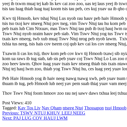
yeej ib txwm muaj tej kab lis kev cai zoo zoo, uas tej laus yeej ib txw
tsis tau luag thiab luag tuaj koom tsis tau peb, ces kuj yuav ua ib qh
Kwv tij Hmoob, kev tshaj Ntuj Lus nyob rau hauv peb haiv Hmoob yog 
tsis tso txoj kev ntseeg Ntuj pov tseg, vim Tswv Ntuj tau hu kom pe
peb txais lub Cim Ntxuav, mas Tswv Ntuj tau pub ib txoj hauj lwm ra
Tswv Ntuj nyob nraim hauv peb siab. Vim Tswv Ntuj yog tus Tswv tsim 
txais kev ntseeg, twb xub muaj Tswv Ntuj nrog peb nyob lawm. Txi
txhia tus neeg, tsis hais cov tseem coj qub kev cai los cov ntseeg Ntu
Txawm li cas los txij, thov kom peb cov kwv tij Hmoob txawj sib nyi
kom ua raws ib tug siab, tab sis peb yuav coj Tswv Ntuj Lo Lus zoo 
zoo heev lawm. Qhov luag yuav txais kev ntseeg thiab tsis txais ntaw
Ntuj tej hauj lwm zoo, thiab yog Tswv Ntuj hu, ces luag yeej yuav lo
Peb Haiv Hmoob yog ib haiv neeg tsawg tsawg xwb, peb yuav tsum txawj
thuam ib tug, peb Hmoob lub neej yav pem suab thiaj yuav vam meej zu
Thov Tswv Ntuj foom hmoov zoo rau nej sawv daws txhua leej txhua t
Post Views:
410
Tagged:
Kav Tos Liv
Nav Qham
ntseeg Ntuj
Thossapon
txuj Hmoob
Post
Previous:
TSWV NTUJ KHUV LEEJ NEEG
Next:
PAJ LUG COV HAUJ LWM
navigation