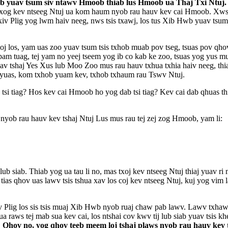
wb yuav tsum siv ntawv Hmoob thiab lus Hmoob ua Thaj Txi Ntuj
m txog kev ntseeg Ntuj ua kom haum nyob rau hauv kev cai Hmoob. Xws 
xiv Plig yog lwm haiv neeg, nws tsis txawj, los tus Xib Hwb yuav ts
 los, yam uas zoo yuav tsum tsis txhob muab pov tseg, tsuas pov qhov 
 pam tuag, tej yam no yeej tseem yog ib co kab ke zoo, tsuas yog yu
yuav tshaj Yes Xus lub Moo Zoo mus rau hauv txhua txhia haiv neeg, thi
 xyuas, kom txhob yuam kev, txhob txhaum rau Tswv Ntuj.
b tsi tiag? Hos kev cai Hmoob ho yog dab tsi tiag? Kev cai dab qhuas t
yob rau hauv kev tshaj Ntuj Lus mus rau tej zej zog Hmoob, yam li:
 siab. Thiab yog ua tau li no, mas txoj kev ntseeg Ntuj thiaj yuav r
ias qhov uas lawv tsis tshua xav los coj kev ntseeg Ntuj, kuj yog vim
Plig los sis tsis muaj Xib Hwb nyob ruaj chaw pab lawv. Lawv txhawj n
 ua raws tej mab sua kev cai, los ntshai cov kwv tij lub siab yuav tsis
.
Qhov no, yog qhov teeb meem loj tshaj plaws nyob rau hauv kev 