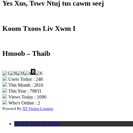
Yes Xus, Tswv Ntuj tus cawm seej
Koom Txoos Liv Xwm I
Hmoob – Thaib
Users Today : 248
This Month : 2816
This Year : 79831
Views Today : 1090
Who's Online : 2
Powered By
XT Visitor Counter
NTXIV KEV NTSEEG