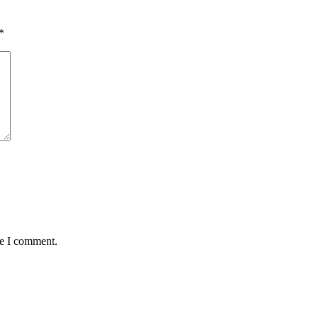
*
me I comment.