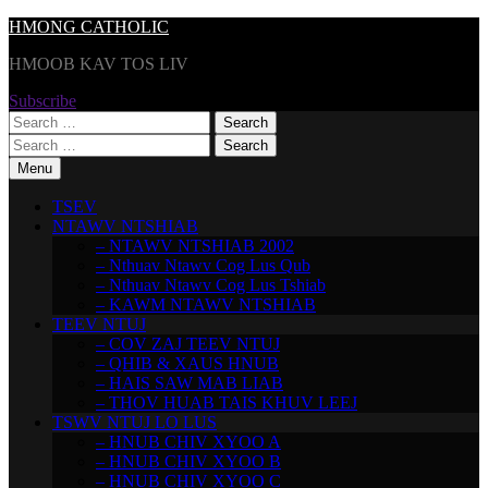
Skip
HMONG CATHOLIC
to
HMOOB KAV TOS LIV
content
Subscribe
Search
for:
Search
for:
Menu
TSEV
NTAWV NTSHIAB
– NTAWV NTSHIAB 2002
– Nthuav Ntawv Cog Lus Qub
– Nthuav Ntawv Cog Lus Tshiab
– KAWM NTAWV NTSHIAB
TEEV NTUJ
– COV ZAJ TEEV NTUJ
– QHIB & XAUS HNUB
– HAIS SAW MAB LIAB
– THOV HUAB TAIS KHUV LEEJ
TSWV NTUJ LO LUS
– HNUB CHIV XYOO A
– HNUB CHIV XYOO B
– HNUB CHIV XYOO C