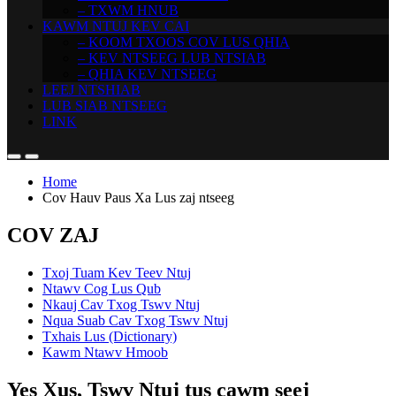
– TXWM HNUB
KAWM NTUJ KEV CAI
– KOOM TXOOS COV LUS QHIA
– KEV NTSEEG LUB NTSIAB
– QHIA KEV NTSEEG
LEEJ NTSHIAB
LUB SIAB NTSEEG
LINK
Home
Cov Hauv Paus Xa Lus zaj ntseeg
COV ZAJ
Txoj Tuam Kev Teev Ntuj
Ntawv Cog Lus Qub
Nkauj Cav Txog Tswv Ntuj
Nqua Suab Cav Txog Tswv Ntuj
Txhais Lus (Dictionary)
Kawm Ntawv Hmoob
Yes Xus, Tswv Ntuj tus cawm seej