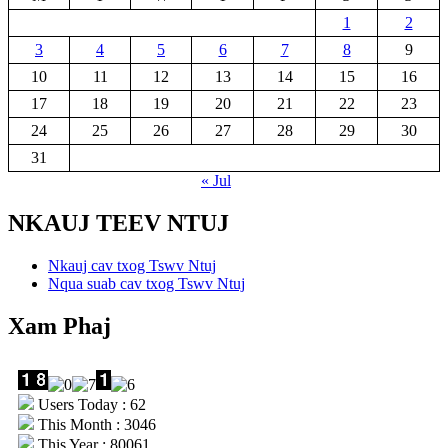
1
2
3
4
5
6
7
8
9
10
11
12
13
14
15
16
17
18
19
20
21
22
23
24
25
26
27
28
29
30
31
« Jul
NKAUJ TEEV NTUJ
Nkauj cav txog Tswv Ntuj
Nqua suab cav txog Tswv Ntuj
Xam Phaj
Users Today : 62
This Month : 3046
This Year : 80061