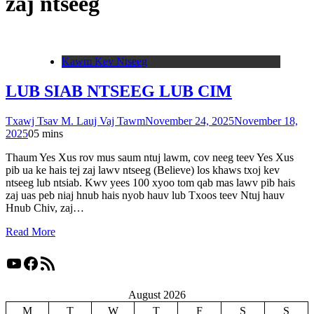
zaj ntseeg
Kawm Kev Ntseeg
LUB SIAB NTSEEG LUB CIM
Txawj Tsav M. Lauj Vaj Tawm
November 24, 2025
November 18,
2025
0
5 mins
Thaum Yes Xus rov mus saum ntuj lawm, cov neeg teev Yes Xus
pib ua ke hais tej zaj lawv ntseeg (Believe) los khaws txoj kev
ntseeg lub ntsiab. Kwv yees 100 xyoo tom qab mas lawv pib hais
zaj uas peb niaj hnub hais nyob hauv lub Txoos teev Ntuj hauv
Hnub Chiv, zaj…
Read More
YouTube
Facebook
RSS Feed
August 2026
M
T
W
T
F
S
S