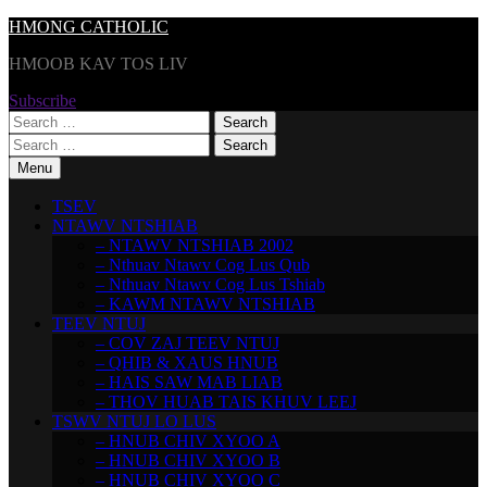
Skip
HMONG CATHOLIC
to
HMOOB KAV TOS LIV
content
Subscribe
Search
for:
Search
for:
Menu
TSEV
NTAWV NTSHIAB
– NTAWV NTSHIAB 2002
– Nthuav Ntawv Cog Lus Qub
– Nthuav Ntawv Cog Lus Tshiab
– KAWM NTAWV NTSHIAB
TEEV NTUJ
– COV ZAJ TEEV NTUJ
– QHIB & XAUS HNUB
– HAIS SAW MAB LIAB
– THOV HUAB TAIS KHUV LEEJ
TSWV NTUJ LO LUS
– HNUB CHIV XYOO A
– HNUB CHIV XYOO B
– HNUB CHIV XYOO C