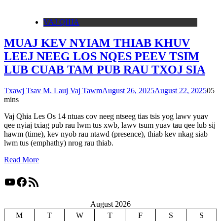
VAJ QHIA
MUAJ KEV NYIAM THIAB KHUV
LEEJ NEEG LOS NQES PEEV TSIM
LUB CUAB TAM PUB RAU TXOJ SIA
Txawj Tsav M. Lauj Vaj Tawm
August 26, 2025
August 22, 2025
0
5
mins
Vaj Qhia Les Os 14 ntuas cov neeg ntseeg tias tsis yog lawv yuav
qee nyiaj txiag pub rau lwm tus xwb, lawv tsum yuav tau qee lub sij
hawm (time), kev nyob rau ntawd (presence), thiab kev nkag siab
lwm tus (emphathy) nrog rau thiab.
Read More
YouTube
Facebook
RSS Feed
August 2026
M
T
W
T
F
S
S