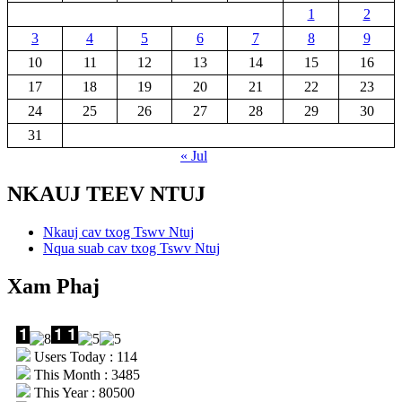
1
2
3
4
5
6
7
8
9
10
11
12
13
14
15
16
17
18
19
20
21
22
23
24
25
26
27
28
29
30
31
« Jul
NKAUJ TEEV NTUJ
Nkauj cav txog Tswv Ntuj
Nqua suab cav txog Tswv Ntuj
Xam Phaj
Users Today : 114
This Month : 3485
This Year : 80500