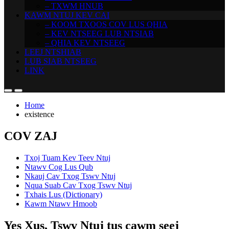
– TXWM HNUB
KAWM NTUJ KEV CAI
– KOOM TXOOS COV LUS QHIA
– KEV NTSEEG LUB NTSIAB
– QHIA KEV NTSEEG
LEEJ NTSHIAB
LUB SIAB NTSEEG
LINK
Home
existence
COV ZAJ
Txoj Tuam Kev Teev Ntuj
Ntawv Cog Lus Qub
Nkauj Cav Txog Tswv Ntuj
Nqua Suab Cav Txog Tswv Ntuj
Txhais Lus (Dictionary)
Kawm Ntawv Hmoob
Yes Xus, Tswv Ntuj tus cawm seej