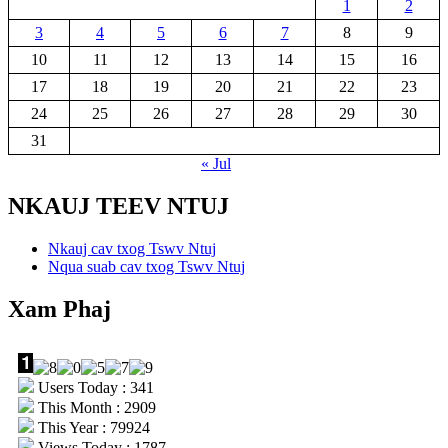
1
2
3
4
5
6
7
8
9
10
11
12
13
14
15
16
17
18
19
20
21
22
23
24
25
26
27
28
29
30
31
« Jul
NKAUJ TEEV NTUJ
Nkauj cav txog Tswv Ntuj
Nqua suab cav txog Tswv Ntuj
Xam Phaj
Users Today : 341
This Month : 2909
This Year : 79924
Views Today : 1787