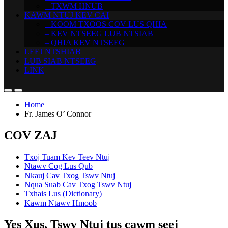
– TXWM HNUB
KAWM NTUJ KEV CAI
– KOOM TXOOS COV LUS QHIA
– KEV NTSEEG LUB NTSIAB
– QHIA KEV NTSEEG
LEEJ NTSHIAB
LUB SIAB NTSEEG
LINK
Home
Fr. James O’ Connor
COV ZAJ
Txoj Tuam Kev Teev Ntuj
Ntawv Cog Lus Qub
Nkauj Cav Txog Tswv Ntuj
Nqua Suab Cav Txog Tswv Ntuj
Txhais Lus (Dictionary)
Kawm Ntawv Hmoob
Yes Xus, Tswv Ntuj tus cawm seej