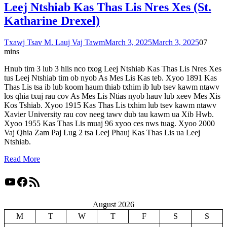
Leej Ntshiab Kas Thas Lis Nres Xes (St.
Katharine Drexel)
Txawj Tsav M. Lauj Vaj Tawm
March 3, 2025
March 3, 2025
0
7
mins
Hnub tim 3 lub 3 hlis nco txog Leej Ntshiab Kas Thas Lis Nres Xes
tus Leej Ntshiab tim ob nyob As Mes Lis Kas teb. Xyoo 1891 Kas
Thas Lis tsa ib lub koom haum thiab txhim ib lub tsev kawm ntawv
los qhia txuj rau cov As Mes Lis Ntias nyob hauv lub xeev Mes Xis
Kos Tshiab. Xyoo 1915 Kas Thas Lis txhim lub tsev kawm ntawv
Xavier University rau cov neeg tawv dub tau kawm ua Xib Hwb.
Xyoo 1955 Kas Thas Lis muaj 96 xyoo ces nws tuag. Xyoo 2000
Vaj Qhia Zam Paj Lug 2 tsa Leej Phauj Kas Thas Lis ua Leej
Ntshiab.
Read More
YouTube
Facebook
RSS Feed
August 2026
M
T
W
T
F
S
S