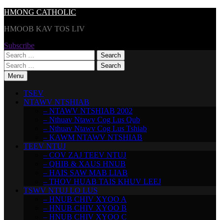
Skip
HMONG CATHOLIC
to
HMOOB KAV TOS LIV
content
Subscribe
Search
for:
Search
for:
Menu
TSEV
NTAWV NTSHIAB
– NTAWV NTSHIAB 2002
– Nthuav Ntawv Cog Lus Qub
– Nthuav Ntawv Cog Lus Tshiab
– KAWM NTAWV NTSHIAB
TEEV NTUJ
– COV ZAJ TEEV NTUJ
– QHIB & XAUS HNUB
– HAIS SAW MAB LIAB
– THOV HUAB TAIS KHUV LEEJ
TSWV NTUJ LO LUS
– HNUB CHIV XYOO A
– HNUB CHIV XYOO B
– HNUB CHIV XYOO C