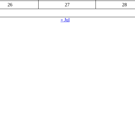
26
27
28
« Jul