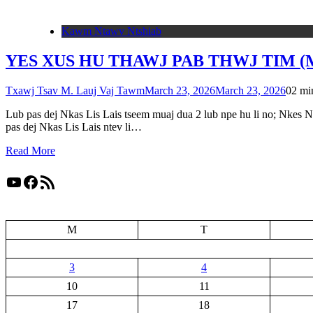
Kawm Ntawv Ntshiab
YES XUS HU THAWJ PAB THWJ TIM (MK
Txawj Tsav M. Lauj Vaj Tawm
March 23, 2026
March 23, 2026
0
2 mi
Lub pas dej Nkas Lis Lais tseem muaj dua 2 lub npe hu li no; Nkes Ne
pas dej Nkas Lis Lais ntev li…
Read More
YouTube
Facebook
RSS Feed
M
T
3
4
10
11
17
18