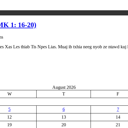
 1: 16-20)
ns
s Xas Les thiab Tis Npes Lias. Muaj ib txhia neeg nyob ze ntawd kuj h
August 2026
W
T
F
5
6
7
12
13
14
19
20
21