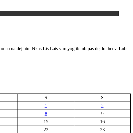
u ua ua dej ntuj Nkas Lis Lais vim yog ib lub pas dej loj heev. Lub
S
S
1
2
8
9
15
16
22
23