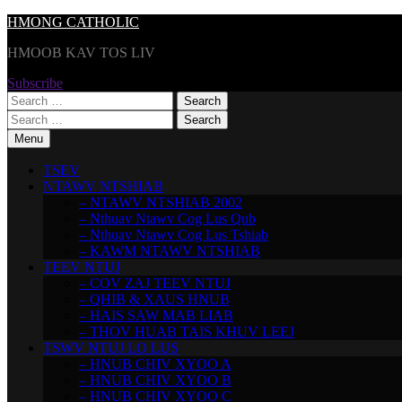
Skip
HMONG CATHOLIC
to
HMOOB KAV TOS LIV
content
Subscribe
Search
for:
Search
for:
Menu
TSEV
NTAWV NTSHIAB
– NTAWV NTSHIAB 2002
– Nthuav Ntawv Cog Lus Qub
– Nthuav Ntawv Cog Lus Tshiab
– KAWM NTAWV NTSHIAB
TEEV NTUJ
– COV ZAJ TEEV NTUJ
– QHIB & XAUS HNUB
– HAIS SAW MAB LIAB
– THOV HUAB TAIS KHUV LEEJ
TSWV NTUJ LO LUS
– HNUB CHIV XYOO A
– HNUB CHIV XYOO B
– HNUB CHIV XYOO C