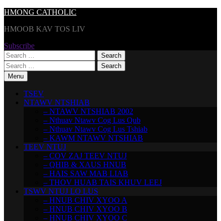
Skip
HMONG CATHOLIC
to
HMOOB KAV TOS LIV
content
Subscribe
Search
for:
Search
for:
Menu
TSEV
NTAWV NTSHIAB
– NTAWV NTSHIAB 2002
– Nthuav Ntawv Cog Lus Qub
– Nthuav Ntawv Cog Lus Tshiab
– KAWM NTAWV NTSHIAB
TEEV NTUJ
– COV ZAJ TEEV NTUJ
– QHIB & XAUS HNUB
– HAIS SAW MAB LIAB
– THOV HUAB TAIS KHUV LEEJ
TSWV NTUJ LO LUS
– HNUB CHIV XYOO A
– HNUB CHIV XYOO B
– HNUB CHIV XYOO C