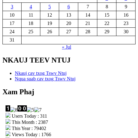
3
4
5
6
7
8
9
10
11
12
13
14
15
16
17
18
19
20
21
22
23
24
25
26
27
28
29
30
31
« Jul
NKAUJ TEEV NTUJ
Nkauj cav txog Tswv Ntuj
Nqua suab cav txog Tswv Ntuj
Xam Phaj
Users Today : 311
This Month : 2387
This Year : 79402
Views Today : 1766