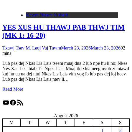
Kawm Ntawv Ntshiab
YES XUS HU THAWJ PAB THWJ TIM
(MK 1: 16-20)
Txawj Tsav M. Lauj Vaj Tawm
March 23, 2026
March 23, 2026
0
2
mins
Lub pas dej Nkas Lis Lais tseem muaj dua 2 lub npe hu li no; Nkes
Nes Xas Les thiab Tis Npes Lias. Muaj ib txhia neeg nyob ze ntawd
kuj hu ua ua dej ntuj Nkas Lis Lais vim yog ib lub pas dej loj heev.
Lub pas dej Nkas Lis Lais ntev li…
Read More
YouTube
Facebook
RSS Feed
August 2026
M
T
W
T
F
S
S
1
2