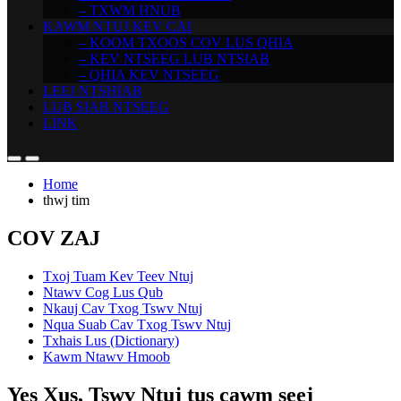
– TXWM HNUB
KAWM NTUJ KEV CAI
– KOOM TXOOS COV LUS QHIA
– KEV NTSEEG LUB NTSIAB
– QHIA KEV NTSEEG
LEEJ NTSHIAB
LUB SIAB NTSEEG
LINK
Home
thwj tim
COV ZAJ
Txoj Tuam Kev Teev Ntuj
Ntawv Cog Lus Qub
Nkauj Cav Txog Tswv Ntuj
Nqua Suab Cav Txog Tswv Ntuj
Txhais Lus (Dictionary)
Kawm Ntawv Hmoob
Yes Xus, Tswv Ntuj tus cawm seej