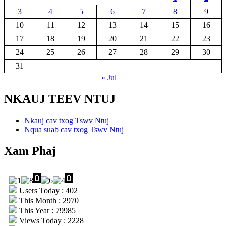
3
4
5
6
7
8
9
10
11
12
13
14
15
16
17
18
19
20
21
22
23
24
25
26
27
28
29
30
31
« Jul
NKAUJ TEEV NTUJ
Nkauj cav txog Tswv Ntuj
Nqua suab cav txog Tswv Ntuj
Xam Phaj
Users Today : 402
This Month : 2970
This Year : 79985
Views Today : 2228