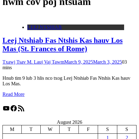
hwm cov poj ntsuam
LEEJ NTSHIAB
Leej Ntshiab Fas Ntshis Kas hauv Los
Mas (St. Frances of Rome)
Txawj Tsav M. Lauj Vaj Tawm
March 9, 2025
March 3, 2025
0
3
mins
Hnub tim 9 lub 3 hlis nco txog Leej Ntshiab Fas Ntshis Kas hauv
Los Mas.
Read More
YouTube
Facebook
RSS Feed
August 2026
M
T
W
T
F
S
S
1
2