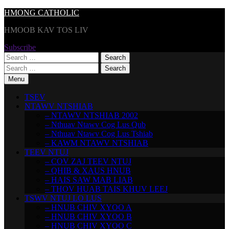
Skip
HMONG CATHOLIC
to
HMOOB KAV TOS LIV
content
Subscribe
Search
for:
Search
for:
Menu
TSEV
NTAWV NTSHIAB
– NTAWV NTSHIAB 2002
– Nthuav Ntawv Cog Lus Qub
– Nthuav Ntawv Cog Lus Tshiab
– KAWM NTAWV NTSHIAB
TEEV NTUJ
– COV ZAJ TEEV NTUJ
– QHIB & XAUS HNUB
– HAIS SAW MAB LIAB
– THOV HUAB TAIS KHUV LEEJ
TSWV NTUJ LO LUS
– HNUB CHIV XYOO A
– HNUB CHIV XYOO B
– HNUB CHIV XYOO C