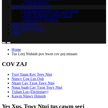
– TXWM HNUB
KAWM NTUJ KEV CAI
– KOOM TXOOS COV LUS QHIA
– KEV NTSEEG LUB NTSIAB
– QHIA KEV NTSEEG
LEEJ NTSHIAB
LUB SIAB NTSEEG
LINK
Home
Tus Leej Ntshiab pov hwm cov poj ntsuam
COV ZAJ
Txoj Tuam Kev Teev Ntuj
Ntawv Cog Lus Qub
Nkauj Cav Txog Tswv Ntuj
Nqua Suab Cav Txog Tswv Ntuj
Txhais Lus (Dictionary)
Kawm Ntawv Hmoob
Yes Xus, Tswv Ntuj tus cawm seej