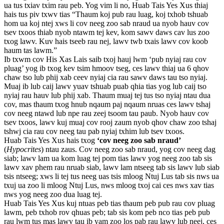
ua tus txiav txim rau peb. Yog vim li no, Huab Tais Yes Xus thiaj
hais tus piv txwv tias “Thaum koj pub rau luag, koj txhob tshuab
hom ua koj ntej xws li cov neeg zoo sab nraud ua nyob hauv cov
tsev txoos thiab nyob ntawm tej kev, kom sawv daws cav lus zoo
txog lawv. Kuv hais tseeb rau nej, lawv twb txais lawv cov koob
haum tas lawm.”
Ib txwm cov His Xas Lais saib txoj hauj lwm ‘pub nyiaj rau cov
pluag’ yog ib txog kev tsim hmoov tseg, ces lawv thiaj ua 6 qhov
chaw tso lub phij xab ceev nyiaj cia rau sawv daws tau tso nyiaj.
Muaj ib lub caij lawv yuav tshuab puab qhia tias yog lub caij tso
nyiaj rau hauv lub phij xab. Thaum muaj tej tus tso nyiaj ntau dua
cov, mas thaum txog hnub nqaum paj nqaum nruas ces lawv tshaj
cov neeg ntawd lub npe rau zeej tsoom tau paub. Nyob hauv cov
tsev txoos, lawv kuj muaj cov rooj zaum nyob qhov chaw zoo tshaj
tshwj cia rau cov neeg tau pab nyiaj txhim lub tsev txoos.
Huab Tais Yes Xus hais txog
‘cov neeg zoo sab nraud’
(
Hypocrites
) ntau zaus. Cov neeg zoo sab nraud, yog cov neeg dag
siab; lawv lam ua kom luag tej pom tias lawv yog neeg zoo tab sis
lawv xav phem rau nruab siab, lawv lam ntseeg tab sis lawv lub siab
tsis ntseeg; xws li tej tus neeg uas tsis mloog Ntuj Lus tab sis nws ua
txuj ua zoo li mloog Ntuj Lus, nws mloog txoj cai ces nws xav tias
nws yog neeg zoo dua luag tej.
Huab Tais Yes Xus kuj ntuas peb tias thaum peb pub rau cov pluag
lawm, peb txhob rov qhuas peb; tab sis kom peb nco tias peb pub
rau lwm tus mas lawv tau ib yam zoo los pab rau lawv lub neej, ces