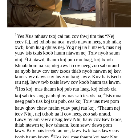
1
Yes Xus nthuav txoj cai rau cov thwj tim tias “Nej
ceev faj, nej txhob ua ncaj nyob ntawm neeg xub ntiag
xwb, kom luag qhuas nej. Yog nej ua li ntawd, mas nej
yuav tsis txais koob haum ntawm nej Txiv nyob saum
2
ntuj.
Li ntawd, thaum koj pub rau luag, koj txhob
tshuab hom ua koj ntej xws li cov neeg zoo sab nraud
ua nyob hauv cov tsev txoos thiab nyob ntawm tej kev,
kom sawv daws cav lus zoo txog lawv. Kuv hais tseeb
rau nej, lawv twb txais lawv cov koob haum tas lawm.
3
Hos koj, mas thaum koj pub rau luag, koj txhob cia
4
koj sab tes laug paub qhov uas sab tes xis ua,
tsis muaj
neeg paub tias koj tau pub, ces koj Txiv uas nws pom
5
hauv qhov chaw nraim yuav pauj rau koj.
Thaum nej
teev Ntuj, nej txhob ua li cov neeg zoo sab nraud.
Lawv nyiam sawv ntsug teev Ntuj hauv cov tsev txoos,
thiab ntawm tej kev tshuam, kom sawv daws pom
lawv. Kuv hais tseeb rau nej, lawv twb txais lawv cov
6
koob haum lawm.
Hos koj, mas thaum koj teev Ntuj,