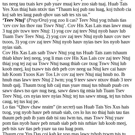
tus neeg tau txais kev pab yuav muaj kev zoo siab tuaj. Huab Tais
Yes Xus thiaj hais ntxiv tias “Thaum koj pub rau luag, koj txhob cia
koj sab tes laug paub qhov uas sab tes xis ua.”
‘Teev Ntuj’
(
Pray/Ora
) yog zoo li cas? Teev Ntuj yog txhais tias
‘cev cov lus thov rau Tswv Ntuj’. Cov His Xas Lais mas lawv muaj
3 tug piv txwv teev Ntuj: 1) yog cov zaj teev Ntuj nyob hauv lub
Tuam Tsev Teev Ntuj, 2) yog cov zaj teev Ntuj nyob hauv cov tsev
txoos, 3) yog cov zaj teev Ntuj nyob hauv nyias tsev los nyob hauv
nyias siab.
Cov His Xas Lais saib Tswv Ntuj yog tus Huab Tais zam txhaum
thiab khuv leej neeg, yog li mas cov His Xas Lais cov zaj teev Ntuj
thiaj yog tej zaj ua Tswv Ntuj tsaug thiab cav txog Tswv Ntuj lub
koob meej, kuj txawv tsis deb peb cov neeg ua Ntuj kev cai hauv
lub Koom Txoos Kav Tos Liv cov zaj teev Ntuj niaj hnub no. Ib
hnub mas lawv teev Ntuj 2 lwm; yog 9 teev sawv ntxov thiab 3 teev
hnub qaij. Thaum txog lub caij mas yuav muaj tus tshuab puab ces
sawv daws tso qav nug tseg, sawv daws tig ntsia lub Tuam Tsev
Teev Ntuj, ces nyias teev nyias Ntuj; tej tus sawv ntsug, tej tus txhos
caug, tej tus kuj pe.
Lo tias “Qhov chaw nraim” (
in secret
) uas Huab Tais Yes Xus hais
txog, yog nyob hauv peb nruab siab, ces lo lus no thiaj hais tau tias
thaum peb pub ib yam dab tsi rau lwm tus, mas Tswv Ntuj yuav
pom tias nyob hauv peb nruab siab peb tsis nrhiav lub koob meej,
peb tsis xav tias peb yuav ua rau luag pom.
Thaum cov Yus Das coj kab ke yoo mas lawv txhob txwm tsis tu