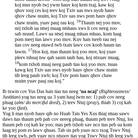
koj mus nyob twj ywm hauv koj kem txaj, kaw koj
qhov rooj ces koj teev koj Txiv uas nws nyob hauv
qhov chaw nraim, koj Txiv uas nws pom hauv qhov
16
chaw nraim, yuav pauj rau koj.
Thaum nej yoo mov,
nej txhob ua ntsej muag ntshaus xws li cov neeg zoo
sab nraud. Lawv ua ntsej muag mluas mluas, kom luag
pom meej tias lawv yoo mov. Kuv hais tseeb rau nej
tias cov neeg ntawd twb txais lawv cov koob haum tas
17
lawm.
Hos koj, mas thaum koj yoo mov, koj yuav
pleev tshuaj tsw qab saum taub hau, koj ntxuav muag,
18
kom txhob muaj neeg paub tias koj yoo mov, tsuas
kawg koj Txiv uas nws nyob hauv qhov chaw nraim
tib leeg paub xwb; koj Txiv pom hauv qhov chaw
nraim yuav pauj rau koj.”
Ib txwm cov Yus Das hais tias tus neeg
‘ua ncaj’
(
Righteousness/
Justitian
) yog tus neeg ua 3 yam hauj lwm no: 1) pub cov neeg
pluag (
alm/ do merciful deed
), 2) teev Ntuj (
pray
), thiab 3) coj kab
ke yoo (
fast
).
Yog li mas nyob hauv qib no Huab Tais Yes Xus thiaj ntuas sawv
daws tias thaum peb pab cov neeeg pluag, thaum peb teev Ntuj, los
thaum peb coj kab ke yoo; mas peb txhob xav nco tias peb ua kom
luag tej pom es lawv qhuas. Tab sis peb yuav nco txog Tswv Ntuj
tib leeg xwb, peb yuav nco ntsoov tias yog Tswv Ntuj tib leeg xwb