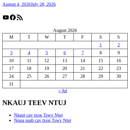
August 4, 2026
July 28, 2026
YouTube
Facebook
RSS Feed
August 2026
M
T
W
T
F
S
S
1
2
3
4
5
6
7
8
9
10
11
12
13
14
15
16
17
18
19
20
21
22
23
24
25
26
27
28
29
30
31
« Jul
NKAUJ TEEV NTUJ
Nkauj cav txog Tswv Ntuj
Nqua suab cav txog Tswv Ntuj