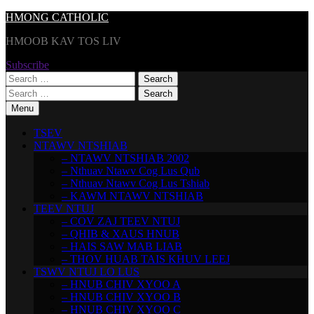
Skip
HMONG CATHOLIC
to
HMOOB KAV TOS LIV
content
Subscribe
Search
for:
Search
for:
Menu
TSEV
NTAWV NTSHIAB
– NTAWV NTSHIAB 2002
– Nthuav Ntawv Cog Lus Qub
– Nthuav Ntawv Cog Lus Tshiab
– KAWM NTAWV NTSHIAB
TEEV NTUJ
– COV ZAJ TEEV NTUJ
– QHIB & XAUS HNUB
– HAIS SAW MAB LIAB
– THOV HUAB TAIS KHUV LEEJ
TSWV NTUJ LO LUS
– HNUB CHIV XYOO A
– HNUB CHIV XYOO B
– HNUB CHIV XYOO C