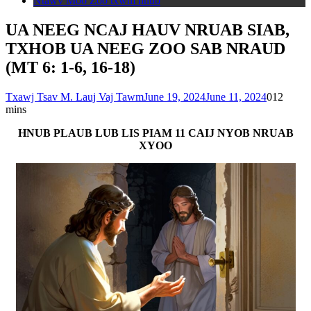
Ntawv Moo Zoo txwm hnub
UA NEEG NCAJ HAUV NRUAB SIAB,
TXHOB UA NEEG ZOO SAB NRAUD
(MT 6: 1-6, 16-18)
Txawj Tsav M. Lauj Vaj Tawm
June 19, 2024
June 11, 2024
0
12
mins
HNUB PLAUB LUB LIS PIAM 11 CAIJ NYOB NRUAB
XYOO