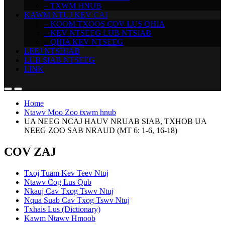
– TXWM HNUB
KAWM NTUJ KEV CAI
– KOOM TXOOS COV LUS QHIA
– KEV NTSEEG LUB NTSIAB
– QHIA KEV NTSEEG
LEEJ NTSHIAB
LUB SIAB NTSEEG
LINK
Home
Ntawv Moo Zoo txwm hnub
UA NEEG NCAJ HAUV NRUAB SIAB, TXHOB UA
NEEG ZOO SAB NRAUD (MT 6: 1-6, 16-18)
COV ZAJ
Txoj Tuam Kev Teev Ntuj
Ntawv Cog Lus Qub
Nkauj Cav Txog Tswv Ntuj
Nqua Suab Cav Txog Tswv Ntuj
Txhais Lus (Dictionary)
Kawm Ntawv Hmoob