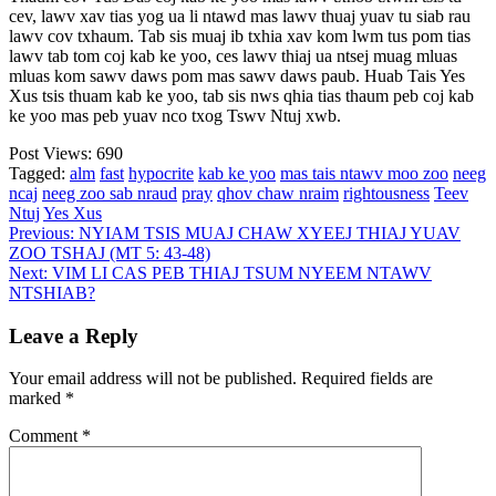
cev, lawv xav tias yog ua li ntawd mas lawv thuaj yuav tu siab rau
lawv cov txhaum. Tab sis muaj ib txhia xav kom lwm tus pom tias
lawv tab tom coj kab ke yoo, ces lawv thiaj ua ntsej muag mluas
mluas kom sawv daws pom mas sawv daws paub. Huab Tais Yes
Xus tsis thuam kab ke yoo, tab sis nws qhia tias thaum peb coj kab
ke yoo mas peb yuav nco txog Tswv Ntuj xwb.
Post Views:
690
Tagged:
alm
fast
hypocrite
kab ke yoo
mas tais ntawv moo zoo
neeg
ncaj
neeg zoo sab nraud
pray
qhov chaw nraim
rightousness
Teev
Ntuj
Yes Xus
Post
Previous:
NYIAM TSIS MUAJ CHAW XYEEJ THIAJ YUAV
ZOO TSHAJ (MT 5: 43-48)
navigation
Next:
VIM LI CAS PEB THIAJ TSUM NYEEM NTAWV
NTSHIAB?
Leave a Reply
Your email address will not be published.
Required fields are
marked
*
Comment
*