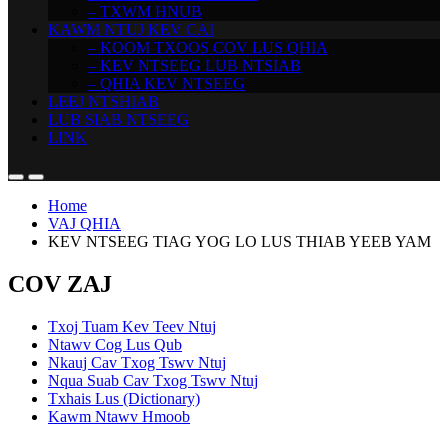
– TXWM HNUB
KAWM NTUJ KEV CAI
– KOOM TXOOS COV LUS QHIA
– KEV NTSEEG LUB NTSIAB
– QHIA KEV NTSEEG
LEEJ NTSHIAB
LUB SIAB NTSEEG
LINK
Home
VAJ QHIA
KEV NTSEEG TIAG YOG LO LUS THIAB YEEB YAM
COV ZAJ
Txoj Tuam Kev Teev Ntuj
Ntawv Cog Lus Qub
Nkauj Cav Txog Tswv Ntuj
Nqua Suab Cav Txog Tswv Ntuj
Txhais Lus (Dictionary)
Kawm Ntawv Hmoob