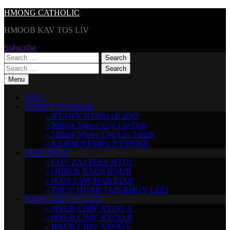
Skip
HMONG CATHOLIC
to
HMOOB KAV TOS LIV
content
Subscribe
Search
for:
Search
for:
Menu
TSEV
NTAWV NTSHIAB
– NTAWV NTSHIAB 2002
– Nthuav Ntawv Cog Lus Qub
– Nthuav Ntawv Cog Lus Tshiab
– KAWM NTAWV NTSHIAB
TEEV NTUJ
– COV ZAJ TEEV NTUJ
– QHIB & XAUS HNUB
– HAIS SAW MAB LIAB
– THOV HUAB TAIS KHUV LEEJ
TSWV NTUJ LO LUS
– HNUB CHIV XYOO A
– HNUB CHIV XYOO B
– HNUB CHIV XYOO C