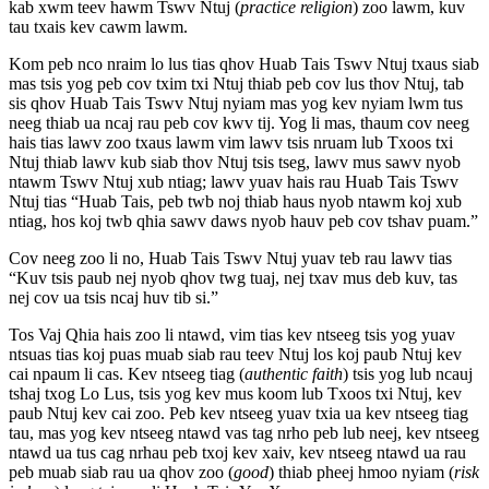
kab xwm teev hawm Tswv Ntuj (
practice religion
) zoo lawm, kuv
tau txais kev cawm lawm.
Kom peb nco nraim lo lus tias qhov Huab Tais Tswv Ntuj txaus siab
mas tsis yog peb cov txim txi Ntuj thiab peb cov lus thov Ntuj, tab
sis qhov Huab Tais Tswv Ntuj nyiam mas yog kev nyiam lwm tus
neeg thiab ua ncaj rau peb cov kwv tij. Yog li mas, thaum cov neeg
hais tias lawv zoo txaus lawm vim lawv tsis nruam lub Txoos txi
Ntuj thiab lawv kub siab thov Ntuj tsis tseg, lawv mus sawv nyob
ntawm Tswv Ntuj xub ntiag; lawv yuav hais rau Huab Tais Tswv
Ntuj tias “Huab Tais, peb twb noj thiab haus nyob ntawm koj xub
ntiag, hos koj twb qhia sawv daws nyob hauv peb cov tshav puam.”
Cov neeg zoo li no, Huab Tais Tswv Ntuj yuav teb rau lawv tias
“Kuv tsis paub nej nyob qhov twg tuaj, nej txav mus deb kuv, tas
nej cov ua tsis ncaj huv tib si.”
Tos Vaj Qhia hais zoo li ntawd, vim tias kev ntseeg tsis yog yuav
ntsuas tias koj puas muab siab rau teev Ntuj los koj paub Ntuj kev
cai npaum li cas. Kev ntseeg tiag (
authentic faith
) tsis yog lub ncauj
tshaj txog Lo Lus, tsis yog kev mus koom lub Txoos txi Ntuj, kev
paub Ntuj kev cai zoo. Peb kev ntseeg yuav txia ua kev ntseeg tiag
tau, mas yog kev ntseeg ntawd vas tag nrho peb lub neej, kev ntseeg
ntawd ua tus cag nrhau peb txoj kev xaiv, kev ntseeg ntawd ua rau
peb muab siab rau ua qhov zoo (
good
) thiab pheej hmoo nyiam (
risk