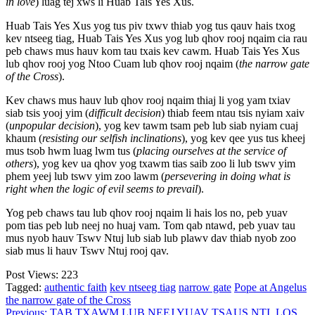
in love
) luag tej xws li Huab Tais Yes Xus.
Huab Tais Yes Xus yog tus piv txwv thiab yog tus qauv hais txog
kev ntseeg tiag, Huab Tais Yes Xus yog lub qhov rooj nqaim cia rau
peb chaws mus hauv kom tau txais kev cawm. Huab Tais Yes Xus
lub qhov rooj yog Ntoo Cuam lub qhov rooj nqaim (
the narrow gate
of the Cross
).
Kev chaws mus hauv lub qhov rooj nqaim thiaj li yog yam txiav
siab tsis yooj yim (
difficult decision
) thiab feem ntau tsis nyiam xaiv
(
unpopular decision
), yog kev tawm tsam peb lub siab nyiam cuaj
khaum (
resisting our selfish inclinations
), yog kev qee yus tus kheej
mus tsob hwm luag lwm tus (
placing ourselves at the service of
others
), yog kev ua qhov yog txawm tias saib zoo li lub tswv yim
phem yeej lub tswv yim zoo lawm (
persevering in doing what is
right when the logic of evil seems to prevail
).
Yog peb chaws tau lub qhov rooj nqaim li hais los no, peb yuav
pom tias peb lub neej no huaj vam. Tom qab ntawd, peb yuav tau
mus nyob hauv Tswv Ntuj lub siab lub plawv dav thiab nyob zoo
siab mus li hauv Tswv Ntuj rooj qav.
Post Views:
223
Tagged:
authentic faith
kev ntseeg tiag
narrow gate
Pope at Angelus
the narrow gate of the Cross
Previous:
TAB TXAWM LUB NEEJ YUAV TSAUS NTI, LOS