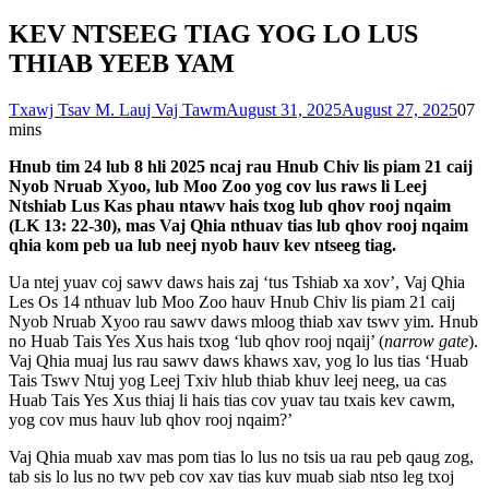
KEV NTSEEG TIAG YOG LO LUS
THIAB YEEB YAM
Txawj Tsav M. Lauj Vaj Tawm
August 31, 2025
August 27, 2025
0
7
mins
Hnub tim 24 lub 8 hli 2025 ncaj rau Hnub Chiv lis piam 21 caij
Nyob Nruab Xyoo, lub Moo Zoo yog cov lus raws li Leej
Ntshiab Lus Kas phau ntawv hais txog lub qhov rooj nqaim
(LK 13: 22-30), mas Vaj Qhia nthuav tias lub qhov rooj nqaim
qhia kom peb ua lub neej nyob hauv kev ntseeg tiag.
Ua ntej yuav coj sawv daws hais zaj ‘tus Tshiab xa xov’, Vaj Qhia
Les Os 14 nthuav lub Moo Zoo hauv Hnub Chiv lis piam 21 caij
Nyob Nruab Xyoo rau sawv daws mloog thiab xav tswv yim. Hnub
no Huab Tais Yes Xus hais txog ‘lub qhov rooj nqaij’ (
narrow gate
).
Vaj Qhia muaj lus rau sawv daws khaws xav, yog lo lus tias ‘Huab
Tais Tswv Ntuj yog Leej Txiv hlub thiab khuv leej neeg, ua cas
Huab Tais Yes Xus thiaj li hais tias cov yuav tau txais kev cawm,
yog cov mus hauv lub qhov rooj nqaim?’
Vaj Qhia muab xav mas pom tias lo lus no tsis ua rau peb qaug zog,
tab sis lo lus no twv peb cov xav tias kuv muab siab ntso leg txoj