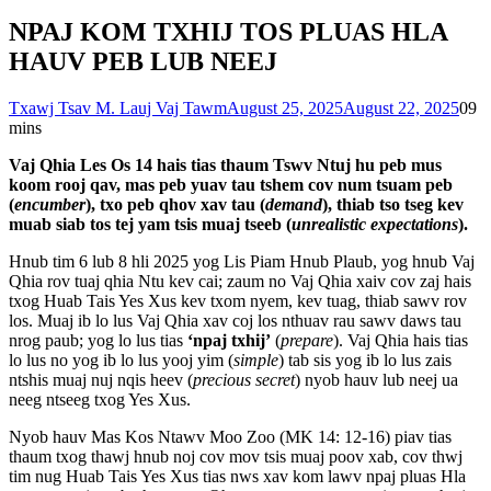
NPAJ KOM TXHIJ TOS PLUAS HLA
HAUV PEB LUB NEEJ
Txawj Tsav M. Lauj Vaj Tawm
August 25, 2025
August 22, 2025
0
9
mins
Vaj Qhia Les Os 14 hais tias thaum Tswv Ntuj hu peb mus
koom rooj qav, mas peb yuav tau tshem cov num tsuam peb
(
encumber
), txo peb qhov xav tau (
demand
), thiab tso tseg kev
muab siab tos tej yam tsis muaj tseeb (
unrealistic expectations
).
Hnub tim 6 lub 8 hli 2025 yog Lis Piam Hnub Plaub, yog hnub Vaj
Qhia rov tuaj qhia Ntu kev cai; zaum no Vaj Qhia xaiv cov zaj hais
txog Huab Tais Yes Xus kev txom nyem, kev tuag, thiab sawv rov
los. Muaj ib lo lus Vaj Qhia xav coj los nthuav rau sawv daws tau
nrog paub; yog lo lus tias
‘npaj txhij’
(
prepare
). Vaj Qhia hais tias
lo lus no yog ib lo lus yooj yim (
simple
) tab sis yog ib lo lus zais
ntshis muaj nuj nqis heev (
precious
secret
) nyob hauv lub neej ua
neeg ntseeg txog Yes Xus.
Nyob hauv Mas Kos Ntawv Moo Zoo (MK 14: 12-16) piav tias
thaum txog thawj hnub noj cov mov tsis muaj poov xab, cov thwj
tim nug Huab Tais Yes Xus tias nws xav kom lawv npaj pluas Hla