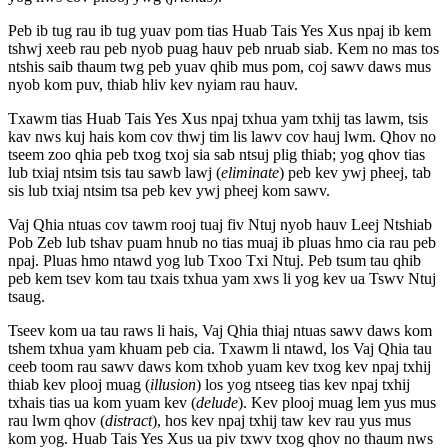
Peb ib tug rau ib tug yuav pom tias Huab Tais Yes Xus npaj ib kem
tshwj xeeb rau peb nyob puag hauv peb nruab siab. Kem no mas tos
ntshis saib thaum twg peb yuav qhib mus pom, coj sawv daws mus
nyob kom puv, thiab hliv kev nyiam rau hauv.
Txawm tias Huab Tais Yes Xus npaj txhua yam txhij tas lawm, tsis
kav nws kuj hais kom cov thwj tim lis lawv cov hauj lwm. Qhov no
tseem zoo qhia peb txog txoj sia sab ntsuj plig thiab; yog qhov tias
lub txiaj ntsim tsis tau sawb lawj (
eliminate
) peb kev ywj pheej, tab
sis lub txiaj ntsim tsa peb kev ywj pheej kom sawv.
Vaj Qhia ntuas cov tawm rooj tuaj fiv Ntuj nyob hauv Leej Ntshiab
Pob Zeb lub tshav puam hnub no tias muaj ib pluas hmo cia rau peb
npaj. Pluas hmo ntawd yog lub Txoo Txi Ntuj. Peb tsum tau qhib
peb kem tsev kom tau txais txhua yam xws li yog kev ua Tswv Ntuj
tsaug.
Tseev kom ua tau raws li hais, Vaj Qhia thiaj ntuas sawv daws kom
tshem txhua yam khuam peb cia. Txawm li ntawd, los Vaj Qhia tau
ceeb toom rau sawv daws kom txhob yuam kev txog kev npaj txhij
thiab kev plooj muag (
illusion
) los yog ntseeg tias kev npaj txhij
txhais tias ua kom yuam kev (
delude
). Kev plooj muag lem yus mus
rau lwm qhov (
distract
), hos kev npaj txhij taw kev rau yus mus
kom yog. Huab Tais Yes Xus ua piv txwv txog qhov no thaum nws