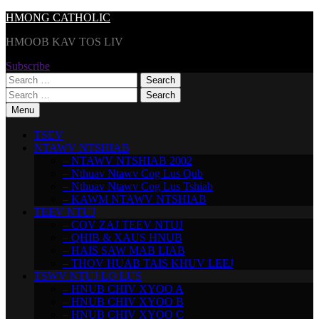
Skip
HMONG CATHOLIC
to
HMOOB KAV TOS LIV
content
Subscribe
Search
for:
Search
for:
Menu
TSEV
NTAWV NTSHIAB
– NTAWV NTSHIAB 2002
– Nthuav Ntawv Cog Lus Qub
– Nthuav Ntawv Cog Lus Tshiab
– KAWM NTAWV NTSHIAB
TEEV NTUJ
– COV ZAJ TEEV NTUJ
– QHIB & XAUS HNUB
– HAIS SAW MAB LIAB
– THOV HUAB TAIS KHUV LEEJ
TSWV NTUJ LO LUS
– HNUB CHIV XYOO A
– HNUB CHIV XYOO B
– HNUB CHIV XYOO C