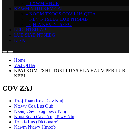
– TXWM HNUB
KAWM NTUJ KEV CAI
– KOOM TXOOS COV LUS QHIA
– KEV NTSEEG LUB NTSIAB
– QHIA KEV NTSEEG
LEEJ NTSHIAB
LUB SIAB NTSEEG
LINK
Home
VAJ QHIA
NPAJ KOM TXHIJ TOS PLUAS HLA HAUV PEB LUB
NEEJ
COV ZAJ
Txoj Tuam Kev Teev Ntuj
Ntawv Cog Lus Qub
Nkauj Cav Txog Tswv Ntuj
Nqua Suab Cav Txog Tswv Ntuj
Txhais Lus (Dictionary)
Kawm Ntawv Hmoob