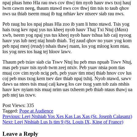
npaj pluas hmo Hla rau nws cov thwj tim nyob hauv nws txoj hauj
lwm cawm neeg, thaum ntawd nws cov thwj tim tsis to taub qhov
nws ua thiab tseem muaj ib tug nrhiav kev ntxeev siab rau nws.
Peb raug hu los npaj pluas Hla zoo ib yam li hmo ntawd. Tsis yog
hais txog kev npaj yus tus kheej nyob hauv Thaj Txi Ntuj (
Mass
)
xwb, tseem yog npaj yus tus kheej nyob hauv txhua lub caij nyoog
hauv yus lub neej niaj hnub thiab. Tej zaud qhov no yuav yog kom
peb npaj meej (
ready
) tshais thawj ruam, los yog mloog kom ntau,
los yog nres tos luag tej hloov lawv.
Thaum peb txiav siab cia Tswv Ntuj hu peb mus npuab Tswv Ntuj,
mas peb yuav tsis nyob twm zeej ntxiv. Peb yuav ntsia pom tias
muaj cov cim nyob ncig peb, peb yuav tim ntsej thiab hnov cov lus
coj peb mus txog kem tsev dav thiab npaj txhij. Nyob ntawd, sawv
daws ua ntees tsis muaj caij kawg los cav txog yam tob zais ntshis
hauv kev nyiam tsis muaj nrim uas txheem peb thiab ntaus thawj ua
peb ntej tas txwv.
Post Views:
335
Tagged:
Pope at Audience
Post
Previous:
Leej Ntshiab Yos Xes Kas Las Xas (St. Joseph Calasanz)
Next:
Leej Ntshiab Lus Is tim 9 (St. Louis IX, King of France)
navigation
Leave a Reply