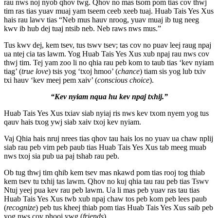
rau nws noj nyob qhov twg. Qhov no mas tsom pom tias cov thwj
tim ras tias yuav muaj yam tseem ceeb xeeb tuaj. Huab Tais Yes Xus
hais rau lawv tias “Neb mus hauv nroog, yuav muaj ib tug neeg
kwv ib hub dej tuaj ntsib neb. Neb raws nws mus.”
Tus kwv dej, kem tsev, tus tswv tsev; tas cov no puav leej raug npaj
ua ntej cia tas lawm. Yog Huab Tais Yes Xus xub npaj rau nws cov
thwj tim. Tej yam zoo li no qhia rau peb kom to taub tias ‘kev nyiam
tiag’ (
true love
) tsis yog ‘txoj hmoo’ (
chance
) tiam sis yog lub txiv
txi hauv ‘kev meej pem xaiv’ (
conscious choice
).
“Kev nyiam nqua hu kev npaj txhij.”
Huab Tais Yes Xus txiav siab nyiaj ris nws kev txom nyem yog tus
qauv hais txog ywj siab xaiv txoj kev nyiam.
Vaj Qhia hais nruj nrees tias qhov tau hais los no yuav ua chaw nplij
siab rau peb vim peb paub tias Huab Tais Yes Xus tab meeg muab
nws txoj sia pub ua paj tshab rau peb.
Ob tug thwj tim qhib kem tsev mas nkawd pom tias rooj tog thiab
kem tsev tu txhij tas lawm. Qhov no kuj qhia tau rau peb tias Tswv
Ntuj yeej pua kev rau peb lawm. Ua li mas peb yuav ras tau tias
Huab Tais Yes Xus twb xub npaj chaw tos peb kom peb lees paub
(
recognize
) peb tus kheej thiab pom tias Huab Tais Yes Xus saib peb
yog nws cov phooj ywg (
friends
).