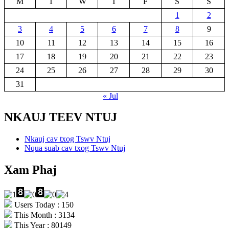
M
T
W
T
F
S
S
1
2
3
4
5
6
7
8
9
10
11
12
13
14
15
16
17
18
19
20
21
22
23
24
25
26
27
28
29
30
31
« Jul
NKAUJ TEEV NTUJ
Nkauj cav txog Tswv Ntuj
Nqua suab cav txog Tswv Ntuj
Xam Phaj
Users Today : 150
This Month : 3134
This Year : 80149