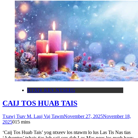
NTXIV KEV NTSEEG
CAIJ TOS HUAB TAIS
Txawj Tsav M. Lauj Vaj Tawm
November 27, 2025
November 18,
2025
0
15 mins
‘Caij Tos Huab Tais’ yog ntxeev los ntawm lo lus Las Tis Nas tias
‘Adventus’ txhais tias lub caij cov dab Los Mas nqes los nyob hauv