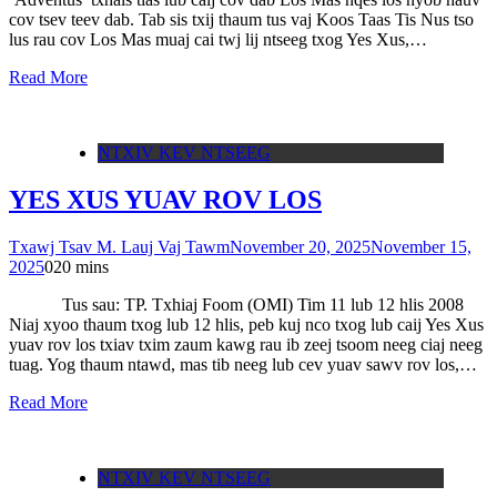
cov tsev teev dab. Tab sis txij thaum tus vaj Koos Taas Tis Nus tso
lus rau cov Los Mas muaj cai twj lij ntseeg txog Yes Xus,…
Read More
NTXIV KEV NTSEEG
YES XUS YUAV ROV LOS
Txawj Tsav M. Lauj Vaj Tawm
November 20, 2025
November 15,
2025
0
20 mins
Tus sau: TP. Txhiaj Foom (OMI) Tim 11 lub 12 hlis 2008
Niaj xyoo thaum txog lub 12 hlis, peb kuj nco txog lub caij Yes Xus
yuav rov los txiav txim zaum kawg rau ib zeej tsoom neeg ciaj neeg
tuag. Yog thaum ntawd, mas tib neeg lub cev yuav sawv rov los,…
Read More
NTXIV KEV NTSEEG