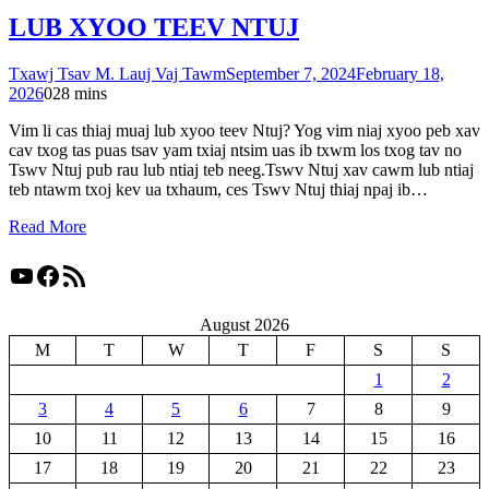
LUB XYOO TEEV NTUJ
Txawj Tsav M. Lauj Vaj Tawm
September 7, 2024
February 18,
2026
0
28 mins
Vim li cas thiaj muaj lub xyoo teev Ntuj? Yog vim niaj xyoo peb xav
cav txog tas puas tsav yam txiaj ntsim uas ib txwm los txog tav no
Tswv Ntuj pub rau lub ntiaj teb neeg.Tswv Ntuj xav cawm lub ntiaj
teb ntawm txoj kev ua txhaum, ces Tswv Ntuj thiaj npaj ib…
Read More
YouTube
Facebook
RSS Feed
August 2026
M
T
W
T
F
S
S
1
2
3
4
5
6
7
8
9
10
11
12
13
14
15
16
17
18
19
20
21
22
23