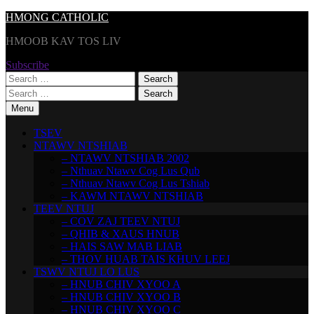
Skip
HMONG CATHOLIC
to
HMOOB KAV TOS LIV
content
Subscribe
Search
for:
Search
for:
Menu
TSEV
NTAWV NTSHIAB
– NTAWV NTSHIAB 2002
– Nthuav Ntawv Cog Lus Qub
– Nthuav Ntawv Cog Lus Tshiab
– KAWM NTAWV NTSHIAB
TEEV NTUJ
– COV ZAJ TEEV NTUJ
– QHIB & XAUS HNUB
– HAIS SAW MAB LIAB
– THOV HUAB TAIS KHUV LEEJ
TSWV NTUJ LO LUS
– HNUB CHIV XYOO A
– HNUB CHIV XYOO B
– HNUB CHIV XYOO C