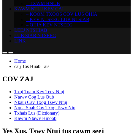
– TXWM HNUB
KAWM NTUJ KEV CAI
– KOOM TXOOS COV LUS QHIA
– KEV NTSEEG LUB NTSIAB
– QHIA KEV NTSEEG
LEEJ NTSHIAB
LUB SIAB NTSEEG
LINK
Home
caij Tos Huab Tais
COV ZAJ
Txoj Tuam Kev Teev Ntuj
Ntawv Cog Lus Qub
Nkauj Cav Txog Tswv Ntuj
Nqua Suab Cav Txog Tswv Ntuj
Txhais Lus (Dictionary)
Kawm Ntawv Hmoob
Yes Xus, Tswv Ntuj tus cawm seej