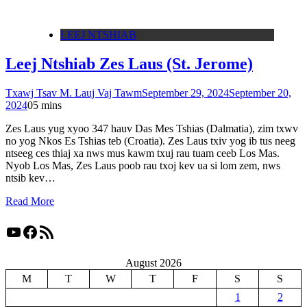
LEEJ NTSHIAB
Leej Ntshiab Zes Laus (St. Jerome)
Txawj Tsav M. Lauj Vaj Tawm
September 29, 2024
September 20,
2024
0
5 mins
Zes Laus yug xyoo 347 hauv Das Mes Tshias (Dalmatia), zim txwv
no yog Nkos Es Tshias teb (Croatia). Zes Laus txiv yog ib tus neeg
ntseeg ces thiaj xa nws mus kawm txuj rau tuam ceeb Los Mas.
Nyob Los Mas, Zes Laus poob rau txoj kev ua si lom zem, nws
ntsib kev…
Read More
YouTube
Facebook
RSS Feed
August 2026
M
T
W
T
F
S
S
1
2