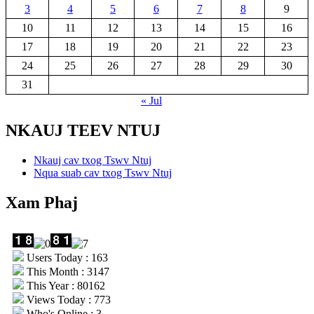
3
4
5
6
7
8
9
10
11
12
13
14
15
16
17
18
19
20
21
22
23
24
25
26
27
28
29
30
31
« Jul
NKAUJ TEEV NTUJ
Nkauj cav txog Tswv Ntuj
Nqua suab cav txog Tswv Ntuj
Xam Phaj
Users Today : 163
This Month : 3147
This Year : 80162
Views Today : 773
Who's Online : 3