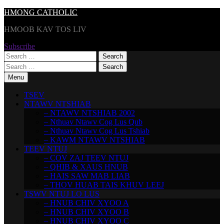
Skip
HMONG CATHOLIC
to
HMOOB KAV TOS LIV
content
Subscribe
Search
for:
Search
for:
Menu
TSEV
NTAWV NTSHIAB
– NTAWV NTSHIAB 2002
– Nthuav Ntawv Cog Lus Qub
– Nthuav Ntawv Cog Lus Tshiab
– KAWM NTAWV NTSHIAB
TEEV NTUJ
– COV ZAJ TEEV NTUJ
– QHIB & XAUS HNUB
– HAIS SAW MAB LIAB
– THOV HUAB TAIS KHUV LEEJ
TSWV NTUJ LO LUS
– HNUB CHIV XYOO A
– HNUB CHIV XYOO B
– HNUB CHIV XYOO C