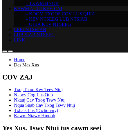
– TXWM HNUB
KAWM NTUJ KEV CAI
– KOOM TXOOS COV LUS QHIA
– KEV NTSEEG LUB NTSIAB
– QHIA KEV NTSEEG
LEEJ NTSHIAB
LUB SIAB NTSEEG
LINK
Home
Das Mas Xus
COV ZAJ
Txoj Tuam Kev Teev Ntuj
Ntawv Cog Lus Qub
Nkauj Cav Txog Tswv Ntuj
Nqua Suab Cav Txog Tswv Ntuj
Txhais Lus (Dictionary)
Kawm Ntawv Hmoob
Yes Xus, Tswv Ntuj tus cawm seej