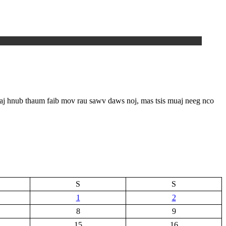
niaj hnub thaum faib mov rau sawv daws noj, mas tsis muaj neeg nco
S
S
1
2
8
9
15
16