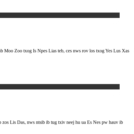
 lub Moo Zoo txog Is Npes Lias teb, ces nws rov los txog Yes Lus Xas
zos Lis Das, nws ntsib ib tug txiv neej hu ua Es Nes pw hauv ib