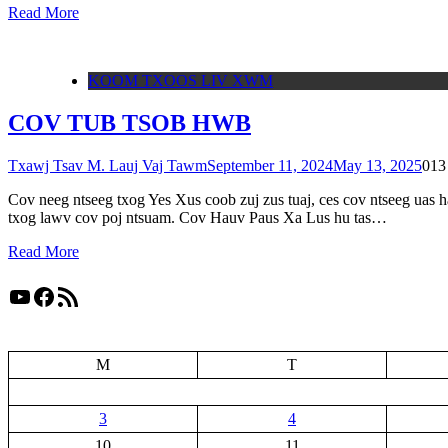
Read More
KOOM TXOOS LIV XWM
COV TUB TSOB HWB
Txawj Tsav M. Lauj Vaj Tawm
September 11, 2024
May 13, 2025
0
13
Cov neeg ntseeg txog Yes Xus coob zuj zus tuaj, ces cov ntseeg uas 
txog lawv cov poj ntsuam. Cov Hauv Paus Xa Lus hu tas…
Read More
YouTube
Facebook
RSS Feed
M
T
3
4
10
11