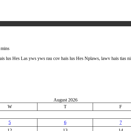
 mins
hais lus Hes Las yws yws rau cov hais lus Hes Nplaws, lawv hais tias 
August 2026
W
T
F
5
6
7
12
13
14