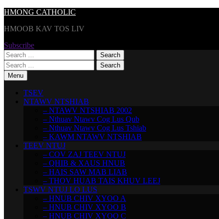
Skip
HMONG CATHOLIC
to
HMOOB KAV TOS LIV
content
Subscribe
Search
for:
Search
for:
Menu
TSEV
NTAWV NTSHIAB
– NTAWV NTSHIAB 2002
– Nthuav Ntawv Cog Lus Qub
– Nthuav Ntawv Cog Lus Tshiab
– KAWM NTAWV NTSHIAB
TEEV NTUJ
– COV ZAJ TEEV NTUJ
– QHIB & XAUS HNUB
– HAIS SAW MAB LIAB
– THOV HUAB TAIS KHUV LEEJ
TSWV NTUJ LO LUS
– HNUB CHIV XYOO A
– HNUB CHIV XYOO B
– HNUB CHIV XYOO C