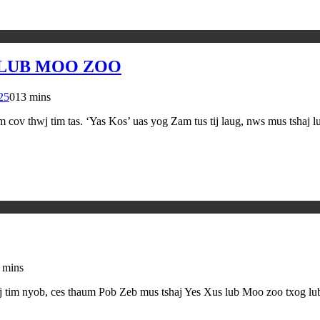
 LUB MOO ZOO
25
0
13 mins
um cov thwj tim tas. ‘Yas Kos’ uas yog Zam tus tij laug, nws mus tshaj
 mins
tim nyob, ces thaum Pob Zeb mus tshaj Yes Xus lub Moo zoo txog lub 