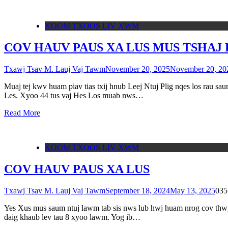
KOOM TXOOS LIV XWM
COV HAUV PAUS XA LUS MUS TSHAJ
Txawj Tsav M. Lauj Vaj Tawm
November 20, 2025
November 20, 20
Muaj tej kwv huam piav tias txij hnub Leej Ntuj Plig nqes los rau sa
Les. Xyoo 44 tus vaj Hes Los muab nws…
Read More
KOOM TXOOS LIV XWM
COV HAUV PAUS XA LUS
Txawj Tsav M. Lauj Vaj Tawm
September 18, 2024
May 13, 2025
0
35
Yes Xus mus saum ntuj lawm tab sis nws lub hwj huam nrog cov thwj 
daig khaub lev tau 8 xyoo lawm. Yog ib…