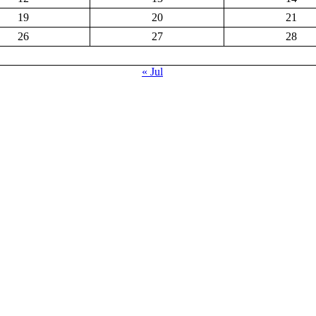
19
20
21
26
27
28
« Jul