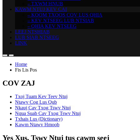
– TXWM HNUB
KAWM NTUJ KEV CAI
– KOOM TXOOS COV LUS QHIA
– KEV NTSEEG LUB NTSIAB
– QHIA KEV NTSEEG
LEEJ NTSHIAB
LUB SIAB NTSEEG
LINK
Home
Fis Lis Pos
COV ZAJ
Txoj Tuam Kev Teev Ntuj
Ntawv Cog Lus Qub
Nkauj Cav Txog Tswv Ntuj
Nqua Suab Cav Txog Tswv Ntuj
Txhais Lus (Dictionary)
Kawm Ntawv Hmoob
Yes Xus, Tswv Ntuj tus cawm seej