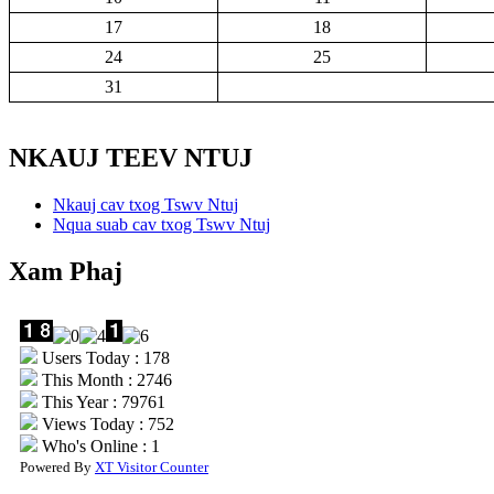
17
18
24
25
31
NKAUJ TEEV NTUJ
Nkauj cav txog Tswv Ntuj
Nqua suab cav txog Tswv Ntuj
Xam Phaj
Users Today : 178
This Month : 2746
This Year : 79761
Views Today : 752
Who's Online : 1
Powered By
XT Visitor Counter