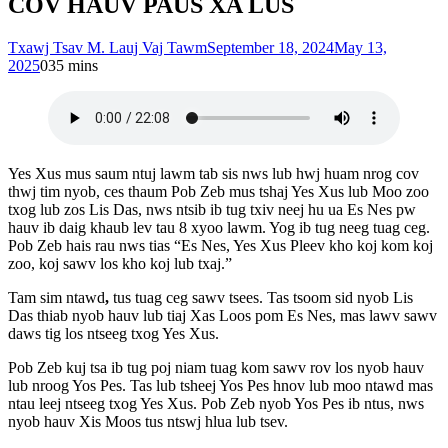
COV HAUV PAUS XA LUS
Txawj Tsav M. Lauj Vaj Tawm
September 18, 2024
May 13,
2025
0
35 mins
Yes Xus mus saum ntuj lawm tab sis nws lub hwj huam nrog cov
thwj tim nyob, ces thaum Pob Zeb mus tshaj Yes Xus lub Moo zoo
txog lub zos Lis Das, nws ntsib ib tug txiv neej hu ua Es Nes pw
hauv ib daig khaub lev tau 8 xyoo lawm. Yog ib tug neeg tuag ceg.
Pob Zeb hais rau nws tias “Es Nes, Yes Xus Pleev kho koj kom koj
zoo, koj sawv los kho koj lub txaj.”
Tam sim ntawd
,
tus tuag ceg sawv tsees. Tas tsoom sid nyob Lis
Das thiab nyob hauv lub tiaj Xas Loos pom Es Nes, mas lawv sawv
daws tig los ntseeg txog Yes Xus.
Pob Zeb kuj tsa ib tug poj niam tuag kom sawv rov los nyob hauv
lub nroog Yos Pes. Tas lub tsheej Yos Pes hnov lub moo ntawd mas
ntau leej ntseeg txog Yes Xus. Pob Zeb nyob Yos Pes ib ntus, nws
nyob hauv Xis Moos tus ntswj hlua lub tsev.