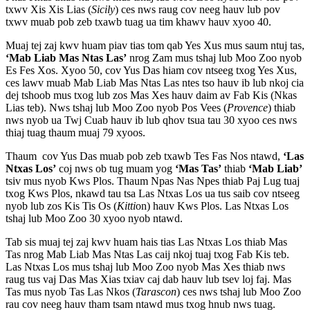
txwv Xis Xis Lias (
Sicily
) ces nws raug cov neeg hauv lub pov
txwv muab pob zeb txawb tuag ua tim khawv hauv xyoo 40.
Muaj tej zaj kwv huam piav tias tom qab Yes Xus mus saum ntuj tas,
‘Mab Liab Mas Ntas Las’
nrog Zam mus tshaj lub Moo Zoo nyob
Es Fes Xos. Xyoo 50, cov Yus Das hiam cov ntseeg txog Yes Xus,
ces lawv muab Mab Liab Mas Ntas Las ntes tso hauv ib lub nkoj cia
dej tshoob mus txog lub zos Mas Xes hauv daim av Fab Kis (Nkas
Lias teb). Nws tshaj lub Moo Zoo nyob Pos Vees (
Provence
) thiab
nws nyob ua Twj Cuab hauv ib lub qhov tsua tau 30 xyoo ces nws
thiaj tuag thaum muaj 79 xyoos.
Thaum cov Yus Das muab pob zeb txawb Tes Fas Nos ntawd,
‘Las
Ntxas Los’
coj nws ob tug muam yog
‘Mas Tas’
thiab
‘Mab Liab’
tsiv mus nyob Kws Plos. Thaum Npas Nas Npes thiab Paj Lug tuaj
txog Kws Plos, nkawd tau tsa Las Ntxas Los ua tus saib cov ntseeg
nyob lub zos Kis Tis Os (
Kitti
on) hauv Kws Plos. Las Ntxas Los
tshaj lub Moo Zoo 30 xyoo nyob ntawd.
Tab sis muaj tej zaj kwv huam hais tias Las Ntxas Los thiab Mas
Tas nrog Mab Liab Mas Ntas Las caij nkoj tuaj txog Fab Kis teb.
Las Ntxas Los mus tshaj lub Moo Zoo nyob Mas Xes thiab nws
raug tus vaj Das Mas Xias txiav caj dab hauv lub tsev loj faj. Mas
Tas mus nyob Tas Las Nkos (
Tarascon
) ces nws tshaj lub Moo Zoo
rau cov neeg hauv tham tsam ntawd mus txog hnub nws tuag.