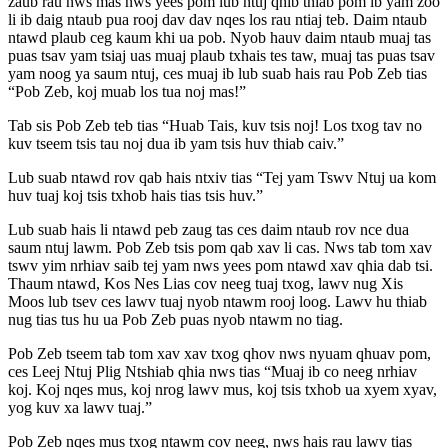
zaub rau nws mas nws yees pom lub ntuj qhib thiab pom ib yam zoo
li ib daig ntaub pua rooj dav dav nqes los rau ntiaj teb. Daim ntaub
ntawd plaub ceg kaum khi ua pob. Nyob hauv daim ntaub muaj tas
puas tsav yam tsiaj uas muaj plaub txhais tes taw, muaj tas puas tsav
yam noog ya saum ntuj, ces muaj ib lub suab hais rau Pob Zeb tias
“Pob Zeb, koj muab los tua noj mas!”
Tab sis Pob Zeb teb tias “Huab Tais, kuv tsis noj! Los txog tav no
kuv tseem tsis tau noj dua ib yam tsis huv thiab caiv.”
Lub suab ntawd rov qab hais ntxiv tias “Tej yam Tswv Ntuj ua kom
huv tuaj koj tsis txhob hais tias tsis huv.”
Lub suab hais li ntawd peb zaug tas ces daim ntaub rov nce dua
saum ntuj lawm. Pob Zeb tsis pom qab xav li cas. Nws tab tom xav
tswv yim nrhiav saib tej yam nws yees pom ntawd xav qhia dab tsi.
Thaum ntawd, Kos Nes Lias cov neeg tuaj txog, lawv nug Xis
Moos lub tsev ces lawv tuaj nyob ntawm rooj loog. Lawv hu thiab
nug tias tus hu ua Pob Zeb puas nyob ntawm no tiag.
Pob Zeb tseem tab tom xav xav txog qhov nws nyuam qhuav pom,
ces Leej Ntuj Plig Ntshiab qhia nws tias “Muaj ib co neeg nrhiav
koj. Koj nqes mus, koj nrog lawv mus, koj tsis txhob ua xyem xyav,
yog kuv xa lawv tuaj.”
Pob Zeb nqes mus txog ntawm cov neeg, nws hais rau lawv tias