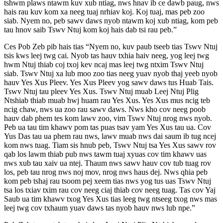
tshwm plaws ntawm kuv xub ntiag, nws hnav ib ce dawb paug, nws
hais rau kuv kom xa neeg tuaj nrhiav koj. Koj tuaj, mas peb zoo
siab. Nyem no, peb sawv daws nyob ntawm koj xub ntiag, kom peb
tau hnov saib Tswv Ntuj kom koj hais dab tsi rau peb.”
Ces Pob Zeb pib hais tias “Nyem no, kuv paub tseeb tias Tswv Ntuj
tsis kws leej twg cai. Nyob tas hauv txhia haiv neeg, yog leej twg
hwm Ntuj thiab coj txoj kev ncaj mas leej twg ntxim Tswv Ntuj
siab. Tswv Ntuj xa lub moo zoo tias neeg yuav nyob thaj yeeb nyob
hauv Yes Xus Pleev. Yes Xus Pleev yog sawv daws tus Huab Tais.
Tswv Ntuj tau pleev Yes Xus. Tswv Ntuj muab Leej Ntuj Plig
Ntshiab thiab muab hwj huam rau Yes Xus. Yes Xus mus ncig teb
ncig chaw, nws ua zoo rau sawv daws. Nws kho cov neeg poob
hauv dab phem tes kom lawv zoo, vim Tswv Ntuj nrog nws nyob.
Peb ua tau tim khawv pom tas puas tsav yam Yes Xus tau ua. Cov
Yus Das tau ua phem rau nws, lawv muab nws dai saum ib tug ncej
kom nws tuag. Tiam sis hnub peb, Tswv Ntuj tsa Yes Xus sawv rov
qab los lawm thiab pub nws tawm tuaj xyuas cov tim khawv uas
nws xub tau xaiv ua ntej. Thaum nws sawv hauv cov tub tuag rov
los, peb tau nrog nws noj mov, nrog nws haus dej. Nws qhia peb
kom peb tshaj rau tsoom pej xeem tias nws yog tus uas Tswv Ntuj
tsa los txiav txim rau cov neeg ciaj thiab cov neeg tuag. Tas cov Yaj
Saub ua tim khawv txog Yes Xus tias leeg twg ntseeg txog nws mas
leej twg cov txhaum yuav daws tas nyob hauv nws lub npe.”