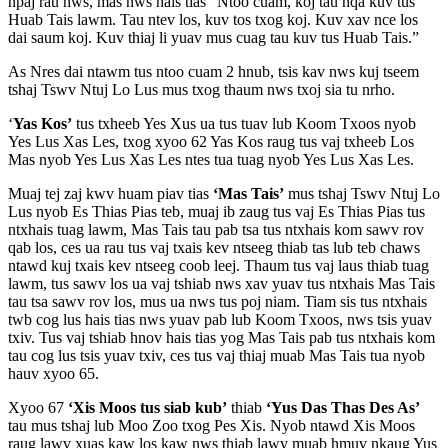
npaj rau nws, mas nws hais tias “Ntoo cuam, koj tau nqa kuv tus
Huab Tais lawm. Tau ntev los, kuv tos txog koj. Kuv xav nce los
dai saum koj. Kuv thiaj li yuav mus cuag tau kuv tus Huab Tais.”
As Nres dai ntawm tus ntoo cuam 2 hnub, tsis kav nws kuj tseem
tshaj Tswv Ntuj Lo Lus mus txog thaum nws txoj sia tu nrho.
‘
Yas Kos’
tus txheeb Yes Xus ua tus tuav lub Koom Txoos nyob
Yes Lus Xas Les, txog xyoo 62 Yas Kos raug tus vaj txheeb Los
Mas nyob Yes Lus Xas Les ntes tua tuag nyob Yes Lus Xas Les.
Muaj tej zaj kwv huam piav tias
‘Mas Tais’
mus tshaj Tswv Ntuj Lo
Lus nyob Es Thias Pias teb, muaj ib zaug tus vaj Es Thias Pias tus
ntxhais tuag lawm, Mas Tais tau pab tsa tus ntxhais kom sawv rov
qab los, ces ua rau tus vaj txais kev ntseeg thiab tas lub teb chaws
ntawd kuj txais kev ntseeg coob leej. Thaum tus vaj laus thiab tuag
lawm, tus sawv los ua vaj tshiab nws xav yuav tus ntxhais Mas Tais
tau tsa sawv rov los, mus ua nws tus poj niam. Tiam sis tus ntxhais
twb cog lus hais tias nws yuav pab lub Koom Txoos, nws tsis yuav
txiv. Tus vaj tshiab hnov hais tias yog Mas Tais pab tus ntxhais kom
tau cog lus tsis yuav txiv, ces tus vaj thiaj muab Mas Tais tua nyob
hauv xyoo 65.
Xyoo 67
‘Xis Moos tus siab kub’
thiab
‘Yus Das Thas Des As’
tau mus tshaj lub Moo Zoo txog Pes Xis. Nyob ntawd Xis Moos
raug lawv xuas kaw los kaw nws thiab lawv muab hmuv nkaug Yus