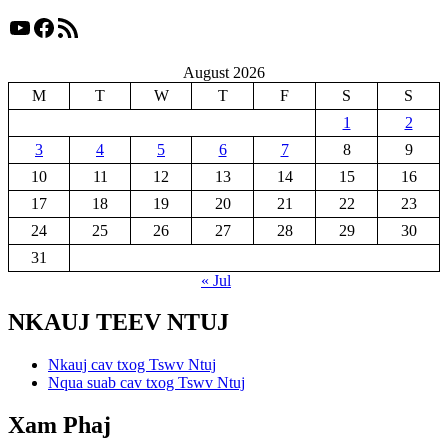
YouTube
Facebook
RSS Feed
August 2026
M
T
W
T
F
S
S
1
2
3
4
5
6
7
8
9
10
11
12
13
14
15
16
17
18
19
20
21
22
23
24
25
26
27
28
29
30
31
« Jul
NKAUJ TEEV NTUJ
Nkauj cav txog Tswv Ntuj
Nqua suab cav txog Tswv Ntuj
Xam Phaj