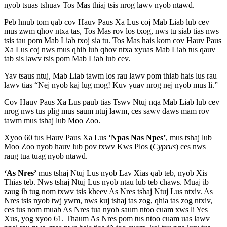
nyob tsuas tshuav Tos Mas thiaj tsis nrog lawv nyob ntawd.
Peb hnub tom qab cov Hauv Paus Xa Lus coj Mab Liab lub cev
mus zwm qhov ntxa tas, Tos Mas rov los txog, nws tu siab tias nws
tsis tau pom Mab Liab txoj sia tu. Tos Mas hais kom cov Hauv Paus
Xa Lus coj nws mus qhib lub qhov ntxa xyuas Mab Liab tus qauv
tab sis lawv tsis pom Mab Liab lub cev.
Yav tsaus ntuj, Mab Liab tawm los rau lawv pom thiab hais lus rau
lawv tias “Nej nyob kaj lug mog! Kuv yuav nrog nej nyob mus li.”
Cov Hauv Paus Xa Lus paub tias Tswv Ntuj nqa Mab Liab lub cev
nrog nws tus plig mus saum ntuj lawm, ces sawv daws mam rov
tawm mus tshaj lub Moo Zoo.
Xyoo 60 tus Hauv Paus Xa Lus
‘Npas Nas Npes’
, mus tshaj lub
Moo Zoo nyob hauv lub pov txwv Kws Plos (
Cyprus
) ces nws
raug tua tuag nyob ntawd.
‘As Nres’
mus tshaj Ntuj Lus nyob Lav Xias qab teb, nyob Xis
Thias teb. Nws tshaj Ntuj Lus nyob ntau lub teb chaws. Muaj ib
zaug ib tug nom txwv tsis kheev As Nres tshaj Ntuj Lus ntxiv. As
Nres tsis nyob twj ywm, nws kuj tshaj tas zog, qhia tas zog ntxiv,
ces tus nom muab As Nres tua nyob saum ntoo cuam xws li Yes
Xus, yog xyoo 61. Thaum As Nres pom tus ntoo cuam uas lawv