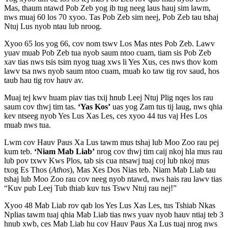
Mas, thaum ntawd Pob Zeb yog ib tug neeg laus hauj sim lawm,
nws muaj 60 los 70 xyoo. Tas Pob Zeb sim neej, Pob Zeb tau tshaj
Ntuj Lus nyob ntau lub nroog.
Xyoo 65 los yog 66, cov nom tswv Los Mas ntes Pob Zeb. Lawv
yuav muab Pob Zeb tua nyob saum ntoo cuam, tiam sis Pob Zeb
xav tias nws tsis tsim nyog tuag xws li Yes Xus, ces nws thov kom
lawv tsa nws nyob saum ntoo cuam, muab ko taw tig rov saud, hos
taub hau tig rov hauv av.
Muaj tej kwv huam piav tias txij hnub Leej Ntuj Plig nqes los rau
saum cov thwj tim tas.
‘Yas Kos’
uas yog Zam tus tij laug, nws qhia
kev ntseeg nyob Yes Lus Xas Les, ces xyoo 44 tus vaj Hes Los
muab nws tua.
Lwm cov Hauv Paus Xa Lus tawm mus tshaj lub Moo Zoo rau pej
kum teb.
‘Niam Mab Liab’
nrog cov thwj tim caij nkoj hla mus rau
lub pov txwv Kws Plos, tab sis cua ntsawj tuaj coj lub nkoj mus
txog Es Thos (
Athos
), Mas Xes Dos Nias teb. Niam Mab Liab tau
tshaj lub Moo Zoo rau cov neeg nyob ntawd, nws hais rau lawv tias
“Kuv pub Leej Tub thiab kuv tus Tswv Ntuj rau nej!”
Xyoo 48 Mab Liab rov qab los Yes Lus Xas Les, tus Tshiab Nkas
Nplias tawm tuaj qhia Mab Liab tias nws yuav nyob hauv ntiaj teb 3
hnub xwb, ces Mab Liab hu cov Hauv Paus Xa Lus tuaj nrog nws