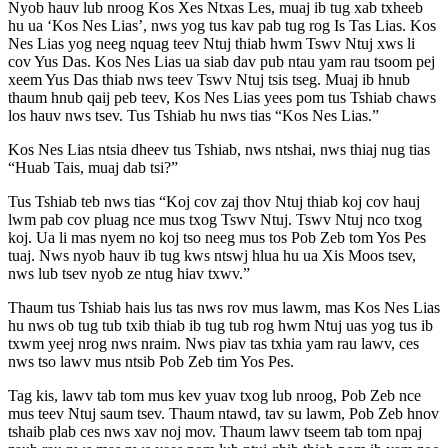
Nyob hauv lub nroog Kos Xes Ntxas Les, muaj ib tug xab txheeb
hu ua ‘Kos Nes Lias’, nws yog tus kav pab tug rog Is Tas Lias. Kos
Nes Lias yog neeg nquag teev Ntuj thiab hwm Tswv Ntuj xws li
cov Yus Das. Kos Nes Lias ua siab dav pub ntau yam rau tsoom pej
xeem Yus Das thiab nws teev Tswv Ntuj tsis tseg. Muaj ib hnub
thaum hnub qaij peb teev, Kos Nes Lias yees pom tus Tshiab chaws
los hauv nws tsev. Tus Tshiab hu nws tias “Kos Nes Lias.”
Kos Nes Lias ntsia dheev tus Tshiab, nws ntshai, nws thiaj nug tias
“Huab Tais, muaj dab tsi?”
Tus Tshiab teb nws tias “Koj cov zaj thov Ntuj thiab koj cov hauj
lwm pab cov pluag nce mus txog Tswv Ntuj. Tswv Ntuj nco txog
koj. Ua li mas nyem no koj tso neeg mus tos Pob Zeb tom Yos Pes
tuaj. Nws nyob hauv ib tug kws ntswj hlua hu ua Xis Moos tsev,
nws lub tsev nyob ze ntug hiav txwv.”
Thaum tus Tshiab hais lus tas nws rov mus lawm, mas Kos Nes Lias
hu nws ob tug tub txib thiab ib tug tub rog hwm Ntuj uas yog tus ib
txwm yeej nrog nws nraim. Nws piav tas txhia yam rau lawv, ces
nws tso lawv mus ntsib Pob Zeb tim Yos Pes.
Tag kis, lawv tab tom mus kev yuav txog lub nroog, Pob Zeb nce
mus teev Ntuj saum tsev. Thaum ntawd, tav su lawm, Pob Zeb hnov
tshaib plab ces nws xav noj mov. Thaum lawv tseem tab tom npaj