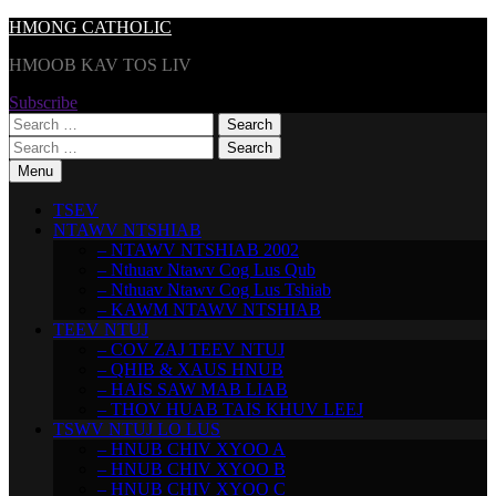
Skip
HMONG CATHOLIC
to
HMOOB KAV TOS LIV
content
Subscribe
Search
for:
Search
for:
Menu
TSEV
NTAWV NTSHIAB
– NTAWV NTSHIAB 2002
– Nthuav Ntawv Cog Lus Qub
– Nthuav Ntawv Cog Lus Tshiab
– KAWM NTAWV NTSHIAB
TEEV NTUJ
– COV ZAJ TEEV NTUJ
– QHIB & XAUS HNUB
– HAIS SAW MAB LIAB
– THOV HUAB TAIS KHUV LEEJ
TSWV NTUJ LO LUS
– HNUB CHIV XYOO A
– HNUB CHIV XYOO B
– HNUB CHIV XYOO C