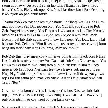
Pob Zeb tseem tab tom hais lus, Leej Ntuj Plig Ntshiab nqes los rau
saum cov lawv, ces Pob Zeb ua lub Cim Ntxuav rau lawv nyob
hauv Yes Xus Pleev lub npe. Kos Nes Lias thov kom Pob Zeb nrog
lawv nyob ob peb hnub ntxiv.
Thaum Pob Zeb rov qab los nyob hauv lub tsheej Yes Lus Xas Les,
mas cov neeg Yus Das ntseeg txog Yes Xus tsis zoo siab rau Pob
Zeb. Yog vim cov neeg Yus Das uas lawv tau txais lub Cim Ntxuav
nyob Yes Lus Xas Les tau 6 xyoo, los 7 xyoo lawm, mas lawv
tseem muaj lub siab nqaim xws li cov haiv neeg Yus Das, lawv thiaj
hais rau Pob Zeb tias “Vim li cas koj mus so nyob hauv cov pej kum
neeg lub tsev? Vim li cas koj nrog lawv noj mov?”
Pob Zeb thiaj piav meej cov xwm nws pom tshwm nyob Xes Ntxas
Les thiab hais ntxiv rau cov Yus Das txais lub Cim Ntxuav nyob Yes
Lus Xas Les tias “Tswv Ntuj twb pub tib lub txiaj ntsim rau cov
neeg nyob hauv Kos Nes Lias tsev xws li nws pub rau peb, Leej
Ntuj Plig Ntshiab nqes los rau saum lawv ib yam li thawj zaug nws
nqes los rau saum peb, mas kuv yuav ua li cas thiaj yuav txwv tau
Tswv Ntuj?”
Cov lus no ua kom cov Yus Das nyob Yes Lus Xas Les lub siab
nqig, lawv cav lus zoo txog Tswv Ntuj, lawv hais tias “Tswv Ntuj
pub txiaj ntsim rau cov neeg coj pej kum kev cai.”
Yog xyoo tim 62 los 63 tej mas Pob Zeb rov qab mus nyob Los