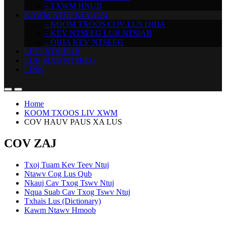
– TXWM HNUB
KAWM NTUJ KEV CAI
– KOOM TXOOS COV LUS QHIA
– KEV NTSEEG LUB NTSIAB
– QHIA KEV NTSEEG
LEEJ NTSHIAB
LUB SIAB NTSEEG
LINK
Home
KOOM TXOOS LIV XWM
COV HAUV PAUS XA LUS
COV ZAJ
Txoj Tuam Kev Teev Ntuj
Ntawv Cog Lus Qub
Nkauj Cav Txog Tswv Ntuj
Nqua Suab Cav Txog Tswv Ntuj
Txhais Lus (Dictionary)
Kawm Ntawv Hmoob