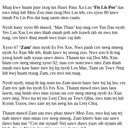
Muaj kwv huam piav txog tus Hauv Paus Xa Lus
‘Fis Lis Pos’
tias
nws tshaj lub Moo Zoo mus txog Hes Las teb, ces xyoo 80 lawv
muab Fis Lis Pos dai tuag saum ntoo cuam.
Nyob hauv xyoo 80 ntawd, ‘Mas Thias’ kuj raug cov Yus Das nyob
Yes Lus Xas Les ntes thiab muab pob zeb txawb tab sis nws tsis
tuag, ces lawv thiaj muab nws txiav caj dab.
Xyoo 67
‘Zam’
mus nyob Es Fes Xos. Nws paub cov neeg ntseeg
nyob As Xias Me teb, thiab lawv tej nroog zoo. Nws zoo li ib tug
yawg koob saib xyuas sawv daws. Thaum tus vaj Dos Mis Xias
hiam cov neeg ntseeg xyoo 92, mas cov nom tswv ntes Zam thiab
muab nws kaw hauv tsev loj faj nyob Los Mas. Tiam sis Tswv Ntuj
lub hwj huam txuag Zam, ces nws tsis tuag.
Nyob nyob, muaj ib tug nom tso Zam tawm hauv tsev loj faj los, ces
Zam rov qab los nyob Es Fes Xos. Thaum ntawd nws laus laus
lawm, niaj hnub nws mus xyuas tas cov neeg ntseeg nyob As Xias
xeev ntuj. Nws tsa tej tus Leej Choj ua Tswv Qhia, nws tsim tej lub
Koom Txoos, nws xaiv tej tus neeg los ua Leej Choj.
Thaum ntawd Zam sau nws phau ntawv Moo Zoo, nws kuj sau tej
tsab ntawv mus ntuas cov neeg ntseeg. Zam kheev hais rau sawv
daws hais tias “Cov me nyuad! Nej sawv daws yuav sib nyiam sib