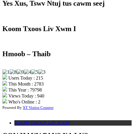
Yes Xus, Tswv Ntuj tus cawm seej
Koom Txoos Liv Xwm I
Hmoob – Thaib
Users Today : 215
This Month : 2783
This Year : 79798
Views Today : 940
Who's Online : 2
Powered By
XT Visitor Counter
KOOM TXOOS LIV XWM