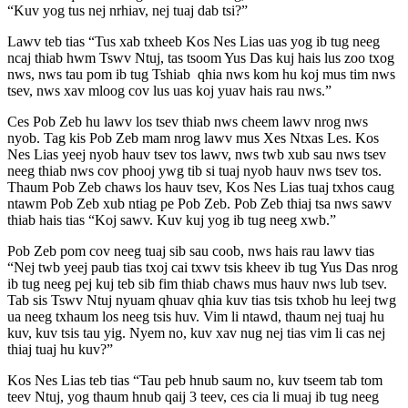
“Kuv yog tus nej nrhiav, nej tuaj dab tsi?”
Lawv teb tias “Tus xab txheeb Kos Nes Lias uas yog ib tug neeg
ncaj thiab hwm Tswv Ntuj, tas tsoom Yus Das kuj hais lus zoo txog
nws, nws tau pom ib tug Tshiab qhia nws kom hu koj mus tim nws
tsev, nws xav mloog cov lus uas koj yuav hais rau nws.”
Ces Pob Zeb hu lawv los tsev thiab nws cheem lawv nrog nws
nyob. Tag kis Pob Zeb mam nrog lawv mus Xes Ntxas Les. Kos
Nes Lias yeej nyob hauv tsev tos lawv, nws twb xub sau nws tsev
neeg thiab nws cov phooj ywg tib si tuaj nyob hauv nws tsev tos.
Thaum Pob Zeb chaws los hauv tsev, Kos Nes Lias tuaj txhos caug
ntawm Pob Zeb xub ntiag pe Pob Zeb. Pob Zeb thiaj tsa nws sawv
thiab hais tias “Koj sawv. Kuv kuj yog ib tug neeg xwb.”
Pob Zeb pom cov neeg tuaj sib sau coob, nws hais rau lawv tias
“Nej twb yeej paub tias txoj cai txwv tsis kheev ib tug Yus Das nrog
ib tug neeg pej kuj teb sib fim thiab chaws mus hauv nws lub tsev.
Tab sis Tswv Ntuj nyuam qhuav qhia kuv tias tsis txhob hu leej twg
ua neeg txhaum los neeg tsis huv. Vim li ntawd, thaum nej tuaj hu
kuv, kuv tsis tau yig. Nyem no, kuv xav nug nej tias vim li cas nej
thiaj tuaj hu kuv?”
Kos Nes Lias teb tias “Tau peb hnub saum no, kuv tseem tab tom
teev Ntuj, yog thaum hnub qaij 3 teev, ces cia li muaj ib tug neeg