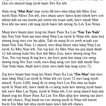
Das ces nkawd tuag nyob hauv Pes Xis teb.
Hais txog
‘Mas Kos’
mas xyoo 68 nws mus tshaj lub Moo Zoo
nyob Hais Nkws Tos teb, nws ntuas sawv daws kom txhob teev cov
mlom dab ua rau tsoom pej xeem tsis txaus siab, lawv muab Mas
Kos khi rau nees cab tuag nyob hauv lub nroog As Les Xas Nrias.
Muaj kwv huam piav txog tus Hauv Paus Xa Lus
‘Nas Tas Nais’
tias Nas Tais Nais tau mus tshaj Ntuj Lus nyob Is Ntias teb, ntau leej
ntseeg txog nws cov lus qhia. Tab sis muaj ib co yeeb ncuab xav
hiam Nas Tais Nias. Li ntawd, nws thiaj hloov mus tshaj Ntuj Lus
nyob As Mes Nias teb. Tus vaj kav As Mes Nias tus poj niam thiab
12 lub nroog txais Yes Xus lub Moo Zoo, lawv ntseeg txog Yes
Xus. Tus vaj muaj ib tug kwv, tus kwv pom tias muaj cov neeg
ntseeg txog Yes Xus coob, nws thiaj nrog cov txiv dab muab Nas
Tais Nais hlais, thiab lawv txiav nws taub hau tuag xyoo 72.
Zaj kwv huam hais txog tus Hauv Paus Xa Lus
‘Tos Mas’
tias nws
mus tshaj Ntuj Lus nyob Is Ntias teb ces xyoo 72 nws tuag nyob
ntawd. Xyoo 1200, muaj ib co neeg Aws Los Pas mus ua luam
nyob Is Ntias teb, lawv ntsib ib co neeg txais kev ntseeg nyob hauv
lub xeev Mas Las Npas, nyob Is Ntias teb. Cov neeg ntawd hais tais
thaud yog tus Hauv Paus Xa Lus Tos Mas qhia kev ntseeg rau lawv
lub teb chaws. Niaj hnub no cov ntseeg nyob Is Ntias teb tseem
hwm Tos Mas lub ntxa nyob hauv lawv lub teb chaws.