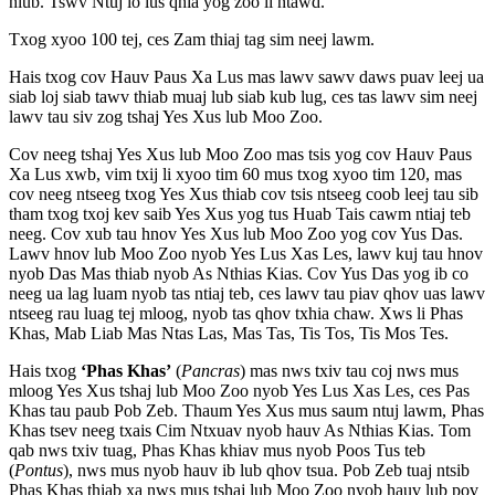
hlub. Tswv Ntuj lo lus qhia yog zoo li ntawd.”
Txog xyoo 100 tej, ces Zam thiaj tag sim neej lawm.
Hais txog cov Hauv Paus Xa Lus mas lawv sawv daws puav leej ua
siab loj siab tawv thiab muaj lub siab kub lug, ces tas lawv sim neej
lawv tau siv zog tshaj Yes Xus lub Moo Zoo.
Cov neeg tshaj Yes Xus lub Moo Zoo mas tsis yog cov Hauv Paus
Xa Lus xwb, vim txij li xyoo tim 60 mus txog xyoo tim 120, mas
cov neeg ntseeg txog Yes Xus thiab cov tsis ntseeg coob leej tau sib
tham txog txoj kev saib Yes Xus yog tus Huab Tais cawm ntiaj teb
neeg. Cov xub tau hnov Yes Xus lub Moo Zoo yog cov Yus Das.
Lawv hnov lub Moo Zoo nyob Yes Lus Xas Les, lawv kuj tau hnov
nyob Das Mas thiab nyob As Nthias Kias. Cov Yus Das yog ib co
neeg ua lag luam nyob tas ntiaj teb, ces lawv tau piav qhov uas lawv
ntseeg rau luag tej mloog, nyob tas qhov txhia chaw. Xws li Phas
Khas, Mab Liab Mas Ntas Las, Mas Tas, Tis Tos, Tis Mos Tes.
Hais txog
‘Phas Khas’
(
Pancras
) mas nws txiv tau coj nws mus
mloog Yes Xus tshaj lub Moo Zoo nyob Yes Lus Xas Les, ces Pas
Khas tau paub Pob Zeb. Thaum Yes Xus mus saum ntuj lawm, Phas
Khas tsev neeg txais Cim Ntxuav nyob hauv As Nthias Kias. Tom
qab nws txiv tuag, Phas Khas khiav mus nyob Poos Tus teb
(
Pontus
), nws mus nyob hauv ib lub qhov tsua. Pob Zeb tuaj ntsib
Phas Khas thiab xa nws mus tshaj lub Moo Zoo nyob hauv lub pov