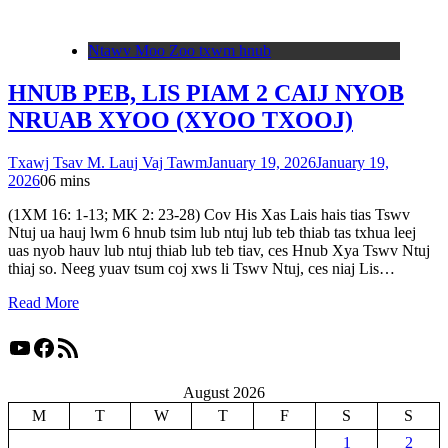
Ntawv Moo Zoo txwm hnub
HNUB PEB, LIS PIAM 2 CAIJ NYOB
NRUAB XYOO (XYOO TXOOJ)
Txawj Tsav M. Lauj Vaj Tawm
January 19, 2026
January 19,
2026
0
6 mins
(1XM 16: 1-13; MK 2: 23-28) Cov His Xas Lais hais tias Tswv
Ntuj ua hauj lwm 6 hnub tsim lub ntuj lub teb thiab tas txhua leej
uas nyob hauv lub ntuj thiab lub teb tiav, ces Hnub Xya Tswv Ntuj
thiaj so. Neeg yuav tsum coj xws li Tswv Ntuj, ces niaj Lis…
Read More
YouTube
Facebook
RSS Feed
August 2026
M
T
W
T
F
S
S
1
2