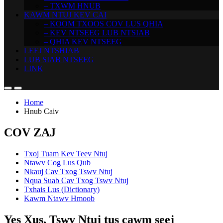
– TXWM HNUB
KAWM NTUJ KEV CAI
– KOOM TXOOS COV LUS QHIA
– KEV NTSEEG LUB NTSIAB
– QHIA KEV NTSEEG
LEEJ NTSHIAB
LUB SIAB NTSEEG
LINK
Home
Hnub Caiv
COV ZAJ
Txoj Tuam Kev Teev Ntuj
Ntawv Cog Lus Qub
Nkauj Cav Txog Tswv Ntuj
Nqua Suab Cav Txog Tswv Ntuj
Txhais Lus (Dictionary)
Kawm Ntawv Hmoob
Yes Xus, Tswv Ntuj tus cawm seej