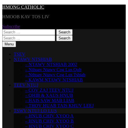
Skip
HMONG CATHOLIC
to
HMOOB KAV TOS LIV
content
Subscribe
Search
for:
Search
for:
Menu
TSEV
NTAWV NTSHIAB
– NTAWV NTSHIAB 2002
– Nthuav Ntawv Cog Lus Qub
– Nthuav Ntawv Cog Lus Tshiab
– KAWM NTAWV NTSHIAB
TEEV NTUJ
– COV ZAJ TEEV NTUJ
– QHIB & XAUS HNUB
– HAIS SAW MAB LIAB
– THOV HUAB TAIS KHUV LEEJ
TSWV NTUJ LO LUS
– HNUB CHIV XYOO A
– HNUB CHIV XYOO B
– HNUB CHIV XYOO C