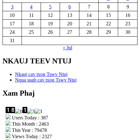
3
4
5
6
7
8
9
10
11
12
13
14
15
16
17
18
19
20
21
22
23
24
25
26
27
28
29
30
31
« Jul
NKAUJ TEEV NTUJ
Nkauj cav txog Tswv Ntuj
Nqua suab cav txog Tswv Ntuj
Xam Phaj
Users Today : 387
This Month : 2463
This Year : 79478
Views Today : 2327