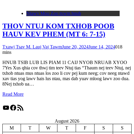
Ntawv Moo Zoo txwm hnub
THOV NTUJ KOM TXHOB POOB
HAUV KEV PHEM (MT 6: 7-15)
Txawj Tsav M. Lauj Vaj Tawm
June 20, 2024
June 14, 2024
0
18
mins
HNUB TSIB LUB LIS PIAM 11 CAIJ NYOB NRUAB XYOO
7Yes Xus qhia cov thwj tim teev Ntuj tias “Thaum nej teev Ntuj, nej
txhob ntuas mus ntuas los zoo li cov pej kum neeg; cov neeg ntawd
xav tias yog lawv hais lus ntau, mas dab yuav mloog lawv zoo dua.
8Nej txhob ua…
Read More
YouTube
Facebook
RSS Feed
August 2026
M
T
W
T
F
S
S