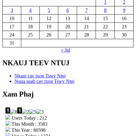
1
2
3
4
5
6
7
8
9
10
11
12
13
14
15
16
17
18
19
20
21
22
23
24
25
26
27
28
29
30
31
« Jul
NKAUJ TEEV NTUJ
Nkauj cav txog Tswv Ntuj
Nqua suab cav txog Tswv Ntuj
Xam Phaj
Users Today : 212
This Month : 3583
This Year : 80598