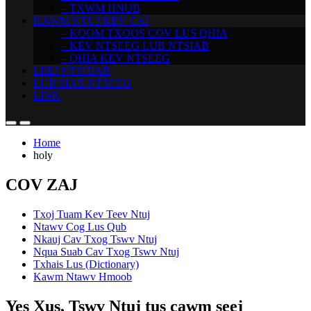
– TXWM HNUB
KAWM NTUJ KEV CAI
– KOOM TXOOS COV LUS QHIA
– KEV NTSEEG LUB NTSIAB
– QHIA KEV NTSEEG
LEEJ NTSHIAB
LUB SIAB NTSEEG
LINK
Home
holy
COV ZAJ
Txoj Tuam Kev Teev Ntuj
Ntawv Cog Lus Qub
Nkauj Cav Txog Tswv Ntuj
Nqua Suab Cav Txog Tswv Ntuj
Txhais Lus (Dictionary)
Kawm Ntawv Hmoob
Yes Xus, Tswv Ntuj tus cawm seej