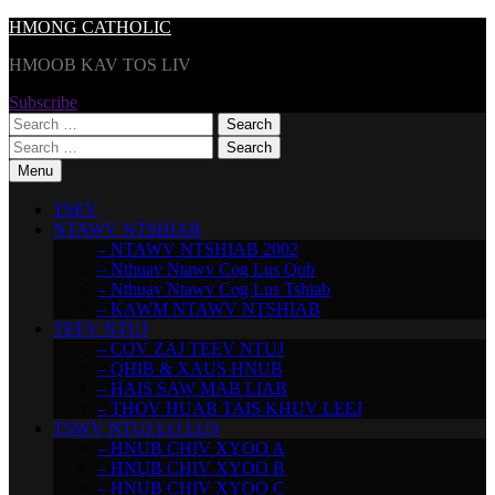
Skip
HMONG CATHOLIC
to
HMOOB KAV TOS LIV
content
Subscribe
Search
for:
Search
for:
Menu
TSEV
NTAWV NTSHIAB
– NTAWV NTSHIAB 2002
– Nthuav Ntawv Cog Lus Qub
– Nthuav Ntawv Cog Lus Tshiab
– KAWM NTAWV NTSHIAB
TEEV NTUJ
– COV ZAJ TEEV NTUJ
– QHIB & XAUS HNUB
– HAIS SAW MAB LIAB
– THOV HUAB TAIS KHUV LEEJ
TSWV NTUJ LO LUS
– HNUB CHIV XYOO A
– HNUB CHIV XYOO B
– HNUB CHIV XYOO C