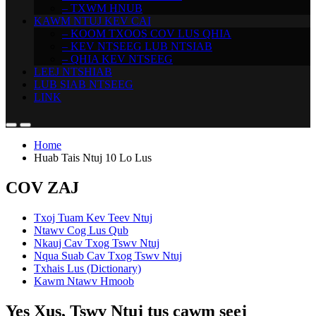
– TXWM HNUB
KAWM NTUJ KEV CAI
– KOOM TXOOS COV LUS QHIA
– KEV NTSEEG LUB NTSIAB
– QHIA KEV NTSEEG
LEEJ NTSHIAB
LUB SIAB NTSEEG
LINK
Home
Huab Tais Ntuj 10 Lo Lus
COV ZAJ
Txoj Tuam Kev Teev Ntuj
Ntawv Cog Lus Qub
Nkauj Cav Txog Tswv Ntuj
Nqua Suab Cav Txog Tswv Ntuj
Txhais Lus (Dictionary)
Kawm Ntawv Hmoob
Yes Xus, Tswv Ntuj tus cawm seej