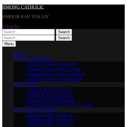
Skip
HMONG CATHOLIC
to
HMOOB KAV TOS LIV
content
Subscribe
Search
for:
Search
for:
Menu
TSEV
NTAWV NTSHIAB
– NTAWV NTSHIAB 2002
– Nthuav Ntawv Cog Lus Qub
– Nthuav Ntawv Cog Lus Tshiab
– KAWM NTAWV NTSHIAB
TEEV NTUJ
– COV ZAJ TEEV NTUJ
– QHIB & XAUS HNUB
– HAIS SAW MAB LIAB
– THOV HUAB TAIS KHUV LEEJ
TSWV NTUJ LO LUS
– HNUB CHIV XYOO A
– HNUB CHIV XYOO B
– HNUB CHIV XYOO C