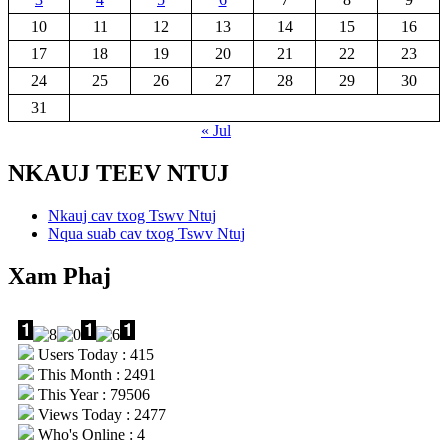
10
11
12
13
14
15
16
17
18
19
20
21
22
23
24
25
26
27
28
29
30
31
« Jul
NKAUJ TEEV NTUJ
Nkauj cav txog Tswv Ntuj
Nqua suab cav txog Tswv Ntuj
Xam Phaj
Users Today : 415
This Month : 2491
This Year : 79506
Views Today : 2477
Who's Online : 4