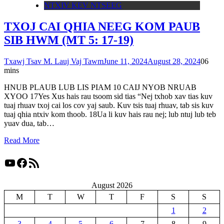
NTXIV KEV NTSEEG
TXOJ CAI QHIA NEEG KOM PAUB
SIB HWM (MT 5: 17-19)
Txawj Tsav M. Lauj Vaj Tawm
June 11, 2024
August 28, 2024
0
6
mins
HNUB PLAUB LUB LIS PIAM 10 CAIJ NYOB NRUAB
XYOO 17Yes Xus hais rau tsoom sid tias “Nej txhob xav tias kuv
tuaj rhuav txoj cai los cov yaj saub. Kuv tsis tuaj rhuav, tab sis kuv
tuaj qhia ntxiv kom thoob. 18Ua li kuv hais rau nej; lub ntuj lub teb
yuav dua, tab…
Read More
YouTube
Facebook
RSS Feed
August 2026
M
T
W
T
F
S
S
1
2
3
4
5
6
7
8
9