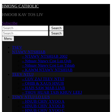
Skip
HMONG CATHOLIC
to
HMOOB KAV TOS LIV
content
Subscribe
Search
for:
Search
for:
Menu
TSEV
NTAWV NTSHIAB
– NTAWV NTSHIAB 2002
– Nthuav Ntawv Cog Lus Qub
– Nthuav Ntawv Cog Lus Tshiab
– KAWM NTAWV NTSHIAB
TEEV NTUJ
– COV ZAJ TEEV NTUJ
– QHIB & XAUS HNUB
– HAIS SAW MAB LIAB
– THOV HUAB TAIS KHUV LEEJ
TSWV NTUJ LO LUS
– HNUB CHIV XYOO A
– HNUB CHIV XYOO B
– HNUB CHIV XYOO C