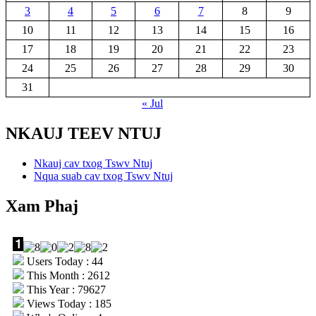
3
4
5
6
7
8
9
10
11
12
13
14
15
16
17
18
19
20
21
22
23
24
25
26
27
28
29
30
31
« Jul
NKAUJ TEEV NTUJ
Nkauj cav txog Tswv Ntuj
Nqua suab cav txog Tswv Ntuj
Xam Phaj
Users Today : 44
This Month : 2612
This Year : 79627
Views Today : 185