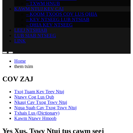
– TXWM HNUB
KAWM NTUJ KEV CAI
– KOOM TXOOS COV LUS QHIA
– KEV NTSEEG LUB NTSIAB
– QHIA KEV NTSEEG
LEEJ NTSHIAB
LUB SIAB NTSEEG
LINK
Home
them txim
COV ZAJ
Txoj Tuam Kev Teev Ntuj
Ntawv Cog Lus Qub
Nkauj Cav Txog Tswv Ntuj
Nqua Suab Cav Txog Tswv Ntuj
Txhais Lus (Dictionary)
Kawm Ntawv Hmoob
Yes Xus, Tswv Ntuj tus cawm seej