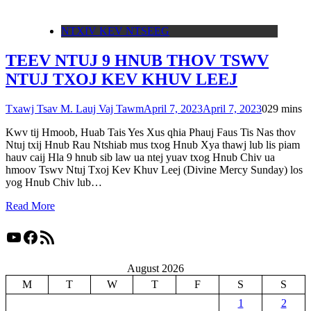
NTXIV KEV NTSEEG
TEEV NTUJ 9 HNUB THOV TSWV
NTUJ TXOJ KEV KHUV LEEJ
Txawj Tsav M. Lauj Vaj Tawm
April 7, 2023
April 7, 2023
0
29 mins
Kwv tij Hmoob, Huab Tais Yes Xus qhia Phauj Faus Tis Nas thov
Ntuj txij Hnub Rau Ntshiab mus txog Hnub Xya thawj lub lis piam
hauv caij Hla 9 hnub sib law ua ntej yuav txog Hnub Chiv ua
hmoov Tswv Ntuj Txoj Kev Khuv Leej (Divine Mercy Sunday) los
yog Hnub Chiv lub…
Read More
YouTube
Facebook
RSS Feed
August 2026
M
T
W
T
F
S
S
1
2