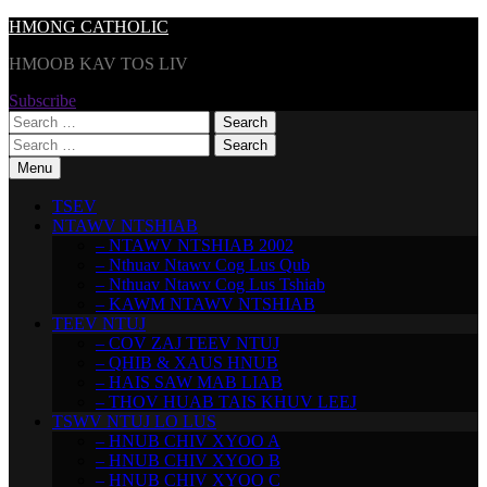
Skip
HMONG CATHOLIC
to
HMOOB KAV TOS LIV
content
Subscribe
Search
for:
Search
for:
Menu
TSEV
NTAWV NTSHIAB
– NTAWV NTSHIAB 2002
– Nthuav Ntawv Cog Lus Qub
– Nthuav Ntawv Cog Lus Tshiab
– KAWM NTAWV NTSHIAB
TEEV NTUJ
– COV ZAJ TEEV NTUJ
– QHIB & XAUS HNUB
– HAIS SAW MAB LIAB
– THOV HUAB TAIS KHUV LEEJ
TSWV NTUJ LO LUS
– HNUB CHIV XYOO A
– HNUB CHIV XYOO B
– HNUB CHIV XYOO C