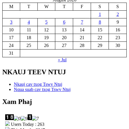
M
T
W
T
F
S
S
1
2
3
4
5
6
7
8
9
10
11
12
13
14
15
16
17
18
19
20
21
22
23
24
25
26
27
28
29
30
31
« Jul
NKAUJ TEEV NTUJ
Nkauj cav txog Tswv Ntuj
Nqua suab cav txog Tswv Ntuj
Xam Phaj
Users Today : 263