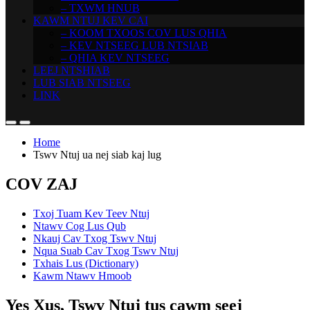
– TXWM HNUB
KAWM NTUJ KEV CAI
– KOOM TXOOS COV LUS QHIA
– KEV NTSEEG LUB NTSIAB
– QHIA KEV NTSEEG
LEEJ NTSHIAB
LUB SIAB NTSEEG
LINK
Home
Tswv Ntuj ua nej siab kaj lug
COV ZAJ
Txoj Tuam Kev Teev Ntuj
Ntawv Cog Lus Qub
Nkauj Cav Txog Tswv Ntuj
Nqua Suab Cav Txog Tswv Ntuj
Txhais Lus (Dictionary)
Kawm Ntawv Hmoob
Yes Xus, Tswv Ntuj tus cawm seej