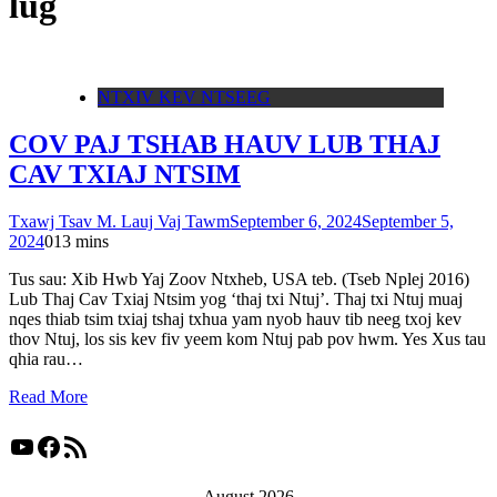
lug
NTXIV KEV NTSEEG
COV PAJ TSHAB HAUV LUB THAJ
CAV TXIAJ NTSIM
Txawj Tsav M. Lauj Vaj Tawm
September 6, 2024
September 5,
2024
0
13 mins
Tus sau: Xib Hwb Yaj Zoov Ntxheb, USA teb. (Tseb Nplej 2016)
Lub Thaj Cav Txiaj Ntsim yog ‘thaj txi Ntuj’. Thaj txi Ntuj muaj
nqes thiab tsim txiaj tshaj txhua yam nyob hauv tib neeg txoj kev
thov Ntuj, los sis kev fiv yeem kom Ntuj pab pov hwm. Yes Xus tau
qhia rau…
Read More
YouTube
Facebook
RSS Feed
August 2026