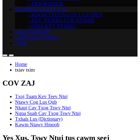
– TXWM HNUB
KAWM NTUJ KEV CAI
– KOOM TXOOS COV LUS QHIA
– KEV NTSEEG LUB NTSIAB
– QHIA KEV NTSEEG
LEEJ NTSHIAB
LUB SIAB NTSEEG
LINK
Home
txiav txim
COV ZAJ
Txoj Tuam Kev Teev Ntuj
Ntawv Cog Lus Qub
Nkauj Cav Txog Tswv Ntuj
Nqua Suab Cav Txog Tswv Ntuj
Txhais Lus (Dictionary)
Kawm Ntawv Hmoob
Yes Xus, Tswv Ntuj tus cawm seej