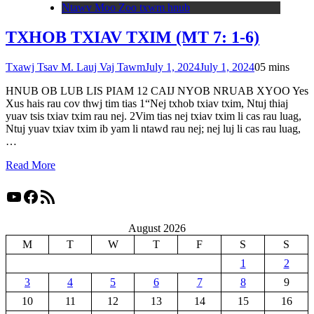
Ntawv Moo Zoo txwm hnub
TXHOB TXIAV TXIM (MT 7: 1-6)
Txawj Tsav M. Lauj Vaj Tawm
July 1, 2024
July 1, 2024
0
5 mins
HNUB OB LUB LIS PIAM 12 CAIJ NYOB NRUAB XYOO Yes
Xus hais rau cov thwj tim tias 1“Nej txhob txiav txim, Ntuj thiaj
yuav tsis txiav txim rau nej. 2Vim tias nej txiav txim li cas rau luag,
Ntuj yuav txiav txim ib yam li ntawd rau nej; nej luj li cas rau luag,
…
Read More
YouTube
Facebook
RSS Feed
August 2026
M
T
W
T
F
S
S
1
2
3
4
5
6
7
8
9
10
11
12
13
14
15
16