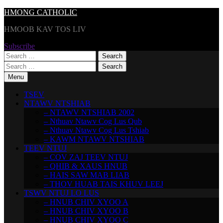
Skip
HMONG CATHOLIC
to
HMOOB KAV TOS LIV
content
Subscribe
Search
for:
Search
for:
Menu
TSEV
NTAWV NTSHIAB
– NTAWV NTSHIAB 2002
– Nthuav Ntawv Cog Lus Qub
– Nthuav Ntawv Cog Lus Tshiab
– KAWM NTAWV NTSHIAB
TEEV NTUJ
– COV ZAJ TEEV NTUJ
– QHIB & XAUS HNUB
– HAIS SAW MAB LIAB
– THOV HUAB TAIS KHUV LEEJ
TSWV NTUJ LO LUS
– HNUB CHIV XYOO A
– HNUB CHIV XYOO B
– HNUB CHIV XYOO C