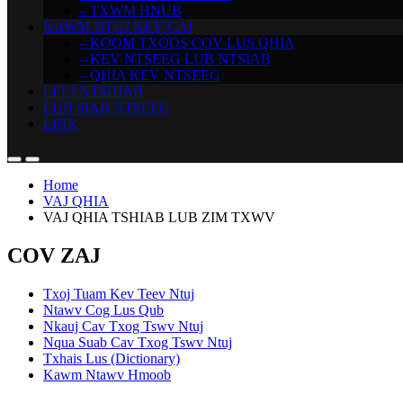
– TXWM HNUB
KAWM NTUJ KEV CAI
– KOOM TXOOS COV LUS QHIA
– KEV NTSEEG LUB NTSIAB
– QHIA KEV NTSEEG
LEEJ NTSHIAB
LUB SIAB NTSEEG
LINK
Home
VAJ QHIA
VAJ QHIA TSHIAB LUB ZIM TXWV
COV ZAJ
Txoj Tuam Kev Teev Ntuj
Ntawv Cog Lus Qub
Nkauj Cav Txog Tswv Ntuj
Nqua Suab Cav Txog Tswv Ntuj
Txhais Lus (Dictionary)
Kawm Ntawv Hmoob