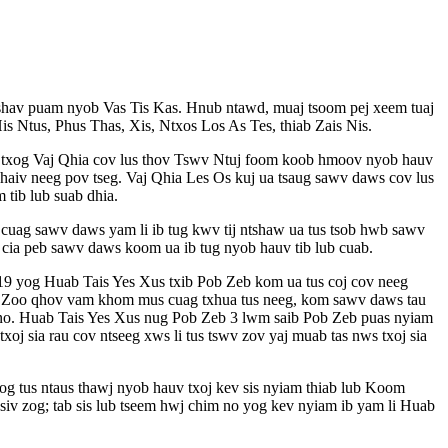
 tshav puam nyob Vas Tis Kas. Hnub ntawd, muaj tsoom pej xeem tuaj
 Ntus, Phus Thas, Xis, Ntxos Los As Tes, thiab Zais Nis.
 xav txog Vaj Qhia cov lus thov Tswv Ntuj foom koob hmoov nyob hauv
 haiv neeg pov tseg. Vaj Qhia Les Os kuj ua tsaug sawv daws cov lus
tib lub suab dhia.
aj cuag sawv daws yam li ib tug kwv tij ntshaw ua tus tsob hwb sawv
 cia peb sawv daws koom ua ib tug nyob hauv tib lub cuab.
9 yog Huab Tais Yes Xus txib Pob Zeb kom ua tus coj cov neeg
oo Zoo qhov vam khom mus cuag txhua tus neeg, kom sawv daws tau
m no. Huab Tais Yes Xus nug Pob Zeb 3 lwm saib Pob Zeb puas nyiam
j sia rau cov ntseeg xws li tus tswv zov yaj muab tas nws txoj sia
yog tus ntaus thawj nyob hauv txoj kev sis nyiam thiab lub Koom
siv zog; tab sis lub tseem hwj chim no yog kev nyiam ib yam li Huab