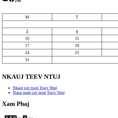
M
T
3
4
10
11
17
18
24
25
31
NKAUJ TEEV NTUJ
Nkauj cav txog Tswv Ntuj
Nqua suab cav txog Tswv Ntuj
Xam Phaj