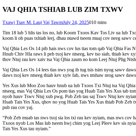
VAJ QHIA TSHIAB LUB ZIM TXWV
Txawj Tsav M. Lauj Vaj Tawm
July 24, 2025
0
10 mins
Tim 18 lub 5 hlis tas los no, lub Koom Txoos Kav Tos Liv ua lub Tx
koom li ob puas txhiab leej, dhau ntawd tseem muaj cov neeg sawv c
Vaj Qhia Les Os 14 pib hais nws cov lus tias tom qab Vaj Qhia Fas N
Hnub Chiv Hla raws li peb txoj kev ntseeg, kev tso siab, thiab kev 
thov Ntuj rau kev xaiv tsa Vaj Qhia zaum no kom Leej Ntuj Plig Nts
Vaj Qhia Les Os 14 lees tias nws yog ib tug tsis tsim nyog sawv daws 
daws txoj kev ntseeg thiab kev xyiv fab, nws ntshaw nrog sawv daws
Yes Xus lub Moo Zoo hauv hnub ua lub Txoos Txi Ntuj tsa Vaj Qhia
ntseeg, mas Vaj Qhia Les Os pom tias yog Huab Tais Yes Xus tab t
nyob hauv Tswv Ntuj xub pwg. Pob Zeb tau saj Tswv Ntuj kev nyiam 
Huab Tais Yes Xus, qhov no yog Huab Tais Yes Xus thiab Pob Zeb txoj
pub rau cov yaj.
“Pob Zeb muab tas nws txoj sia los txi rau kev nyiam, mas nws cov h
Txoos nyob Los Mas lub tseem hwj chim yog Leej Pleev kev sis nyiam.
Tais Yes Xus tau nyiam.”