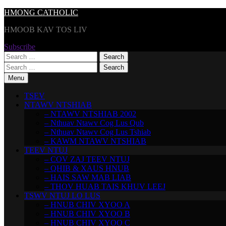
Skip
HMONG CATHOLIC
to
HMOOB KAV TOS LIV
content
Subscribe
Search
for:
Search
for:
Menu
TSEV
NTAWV NTSHIAB
– NTAWV NTSHIAB 2002
– Nthuav Ntawv Cog Lus Qub
– Nthuav Ntawv Cog Lus Tshiab
– KAWM NTAWV NTSHIAB
TEEV NTUJ
– COV ZAJ TEEV NTUJ
– QHIB & XAUS HNUB
– HAIS SAW MAB LIAB
– THOV HUAB TAIS KHUV LEEJ
TSWV NTUJ LO LUS
– HNUB CHIV XYOO A
– HNUB CHIV XYOO B
– HNUB CHIV XYOO C