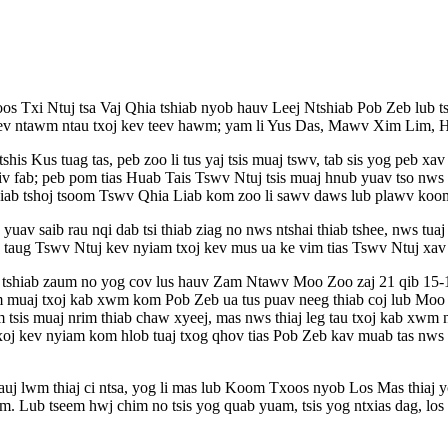
oos Txi Ntuj tsa Vaj Qhia tshiab nyob hauv Leej Ntshiab Pob Zeb lub
ev ntawm ntau txoj kev teev hawm; yam li Yus Das, Mawv Xim Lim, His
tshis Kus tuag tas, peb zoo li tus yaj tsis muaj tswv, tab sis yog peb
xyiv fab; peb pom tias Huab Tais Tswv Ntuj tsis muaj hnub yuav tso nws
hiab tshoj tsoom Tswv Qhia Liab kom zoo li sawv daws lub plawv koom 
yuav saib rau nqi dab tsi thiab ziag no nws ntshai thiab tshee, nws tu
 taug Tswv Ntuj kev nyiam txoj kev mus ua ke vim tias Tswv Ntuj xav
 tshiab zaum no yog cov lus hauv Zam Ntawv Moo Zoo zaj 21 qib 15-1
om muaj txoj kab xwm kom Pob Zeb ua tus puav neeg thiab coj lub M
tsis muaj nrim thiab chaw xyeej, mas nws thiaj leg tau txoj kab xw
 kev nyiam kom hlob tuaj txog qhov tias Pob Zeb kav muab tas nws txo
auj lwm thiaj ci ntsa, yog li mas lub Koom Txoos nyob Los Mas thiaj 
 Lub tseem hwj chim no tsis yog quab yuam, tsis yog ntxias dag, los 