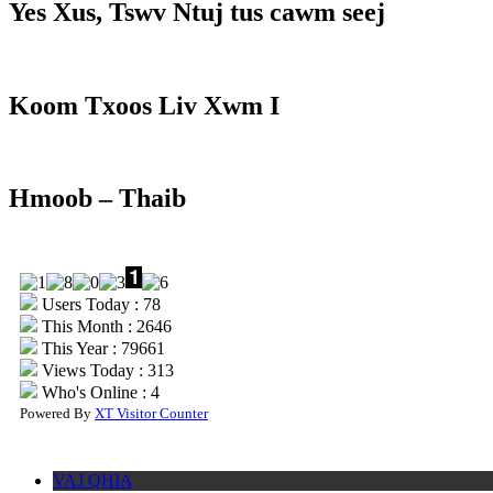
Yes Xus, Tswv Ntuj tus cawm seej
Koom Txoos Liv Xwm I
Hmoob – Thaib
Users Today : 78
This Month : 2646
This Year : 79661
Views Today : 313
Who's Online : 4
Powered By
XT Visitor Counter
VAJ QHIA