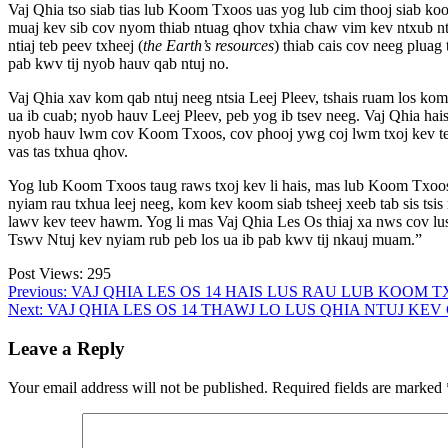
Vaj Qhia tso siab tias lub Koom Txoos uas yog lub cim thooj siab ko
muaj kev sib cov nyom thiab ntuag qhov txhia chaw vim kev ntxub n
ntiaj teb peev txheej (
the Earth’s resources
) thiab cais cov neeg pluag
pab kwv tij nyob hauv qab ntuj no.
Vaj Qhia xav kom qab ntuj neeg ntsia Leej Pleev, tshais ruam los kom
ua ib cuab; nyob hauv Leej Pleev, peb yog ib tsev neeg. Vaj Qhia 
nyob hauv lwm cov Koom Txoos, cov phooj ywg coj lwm txoj kev teev 
vas tas txhua qhov.
Yog lub Koom Txoos taug raws txoj kev li hais, mas lub Koom Txoos y
nyiam rau txhua leej neeg, kom kev koom siab tsheej xeeb tab sis tsi
lawv kev teev hawm. Yog li mas Vaj Qhia Les Os thiaj xa nws cov l
Tswv Ntuj kev nyiam rub peb los ua ib pab kwv tij nkauj muam.”
Post Views:
295
Post
Previous:
VAJ QHIA LES OS 14 HAIS LUS RAU LUB KOOM
Next:
VAJ QHIA LES OS 14 THAWJ LO LUS QHIA NTUJ KEV
navigation
Leave a Reply
Your email address will not be published.
Required fields are marked