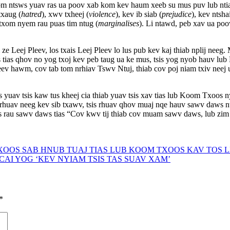
om ntsws yuav ras ua poov xab kom kev haum xeeb su mus puv lub ntiaj 
txaug (
hatred
), xwv txheej (
violence
), kev ib siab (
prejudice
), kev ntshai
 txom nyem rau puas tim ntug (
marginalises
). Li ntawd, peb xav ua po
 ze Leej Pleev, los txais Leej Pleev lo lus pub kev kaj thiab nplij n
hais tias qhov no yog txoj kev peb taug ua ke mus, tsis yog nyob hau
hawm, cov tab tom nrhiav Tswv Ntuj, thiab cov poj niam txiv neej uas
uav tsis kaw tus kheej cia thiab yuav tsis xav tias lub Koom Txoos n
s rhuav neeg kev sib txawv, tsis rhuav qhov muaj nqe hauv sawv daws nt
us rau sawv daws tias “Cov kwv tij thiab cov muam sawv daws, lub zi
 TXOOS SAB HNUB TUAJ TIAS LUB KOOM TXOOS KAV TOS 
 CAI YOG ‘KEV NYIAM TSIS TAS SUAV XAM’
*