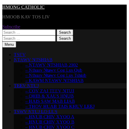
Skip
HMONG CATHOLIC
to
HMOOB KAV TOS LIV
content
Subscribe
Search
for:
Search
for:
Menu
TSEV
NTAWV NTSHIAB
– NTAWV NTSHIAB 2002
– Nthuav Ntawv Cog Lus Qub
– Nthuav Ntawv Cog Lus Tshiab
– KAWM NTAWV NTSHIAB
TEEV NTUJ
– COV ZAJ TEEV NTUJ
– QHIB & XAUS HNUB
– HAIS SAW MAB LIAB
– THOV HUAB TAIS KHUV LEEJ
TSWV NTUJ LO LUS
– HNUB CHIV XYOO A
– HNUB CHIV XYOO B
– HNUB CHIV XYOO C