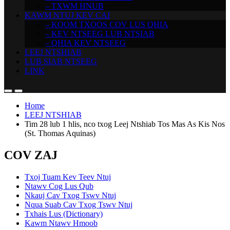
– TXWM HNUB
KAWM NTUJ KEV CAI
– KOOM TXOOS COV LUS QHIA
– KEV NTSEEG LUB NTSIAB
– QHIA KEV NTSEEG
LEEJ NTSHIAB
LUB SIAB NTSEEG
LINK
Home
LEEJ NTSHIAB
Tim 28 lub 1 hlis, nco txog Leej Ntshiab Tos Mas As Kis Nos
(St. Thomas Aquinas)
COV ZAJ
Txoj Tuam Kev Teev Ntuj
Ntawv Cog Lus Qub
Nkauj Cav Txog Tswv Ntuj
Nqua Suab Cav Txog Tswv Ntuj
Txhais Lus (Dictionary)
Kawm Ntawv Hmoob