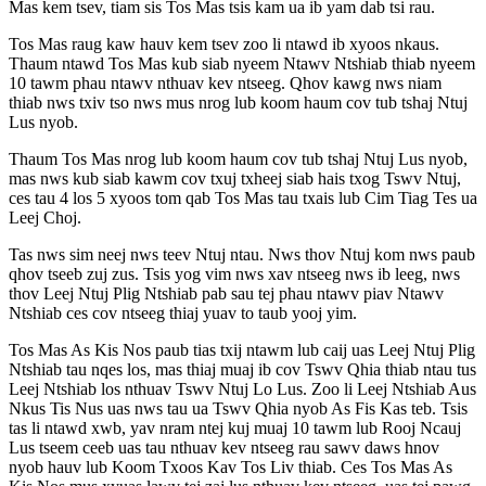
Mas kem tsev, tiam sis Tos Mas tsis kam ua ib yam dab tsi rau.
Tos Mas raug kaw hauv kem tsev zoo li ntawd ib xyoos nkaus.
Thaum ntawd Tos Mas kub siab nyeem Ntawv Ntshiab thiab nyeem
10 tawm phau ntawv nthuav kev ntseeg. Qhov kawg nws niam
thiab nws txiv tso nws mus nrog lub koom haum cov tub tshaj Ntuj
Lus nyob.
Thaum Tos Mas nrog lub koom haum cov tub tshaj Ntuj Lus nyob,
mas nws kub siab kawm cov txuj txheej siab hais txog Tswv Ntuj,
ces tau 4 los 5 xyoos tom qab Tos Mas tau txais lub Cim Tiag Tes ua
Leej Choj.
Tas nws sim neej nws teev Ntuj ntau. Nws thov Ntuj kom nws paub
qhov tseeb zuj zus. Tsis yog vim nws xav ntseeg nws ib leeg, nws
thov Leej Ntuj Plig Ntshiab pab sau tej phau ntawv piav Ntawv
Ntshiab ces cov ntseeg thiaj yuav to taub yooj yim.
Tos Mas As Kis Nos paub tias txij ntawm lub caij uas Leej Ntuj Plig
Ntshiab tau nqes los, mas thiaj muaj ib cov Tswv Qhia thiab ntau tus
Leej Ntshiab los nthuav Tswv Ntuj Lo Lus. Zoo li Leej Ntshiab Aus
Nkus Tis Nus uas nws tau ua Tswv Qhia nyob As Fis Kas teb. Tsis
tas li ntawd xwb, yav nram ntej kuj muaj 10 tawm lub Rooj Ncauj
Lus tseem ceeb uas tau nthuav kev ntseeg rau sawv daws hnov
nyob hauv lub Koom Txoos Kav Tos Liv thiab. Ces Tos Mas As