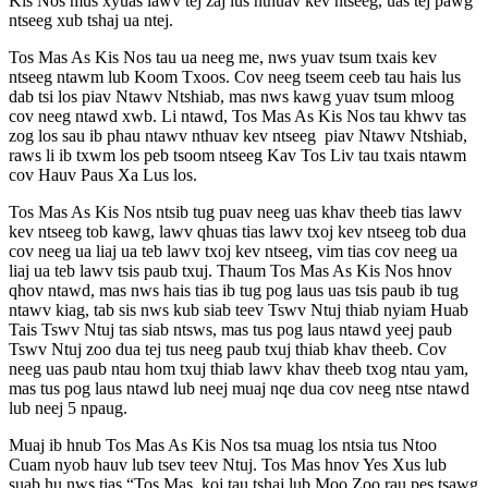
Kis Nos mus xyuas lawv tej zaj lus nthuav kev ntseeg, uas tej pawg
ntseeg xub tshaj ua ntej.
Tos Mas As Kis Nos tau ua neeg me, nws yuav tsum txais kev
ntseeg ntawm lub Koom Txoos. Cov neeg tseem ceeb tau hais lus
dab tsi los piav Ntawv Ntshiab, mas nws kawg yuav tsum mloog
cov neeg ntawd xwb. Li ntawd, Tos Mas As Kis Nos tau khwv tas
zog los sau ib phau ntawv nthuav kev ntseeg piav Ntawv Ntshiab,
raws li ib txwm los peb tsoom ntseeg Kav Tos Liv tau txais ntawm
cov Hauv Paus Xa Lus los.
Tos Mas As Kis Nos ntsib tug puav neeg uas khav theeb tias lawv
kev ntseeg tob kawg, lawv qhuas tias lawv txoj kev ntseeg tob dua
cov neeg ua liaj ua teb lawv txoj kev ntseeg, vim tias cov neeg ua
liaj ua teb lawv tsis paub txuj. Thaum Tos Mas As Kis Nos hnov
qhov ntawd, mas nws hais tias ib tug pog laus uas tsis paub ib tug
ntawv kiag, tab sis nws kub siab teev Tswv Ntuj thiab nyiam Huab
Tais Tswv Ntuj tas siab ntsws, mas tus pog laus ntawd yeej paub
Tswv Ntuj zoo dua tej tus neeg paub txuj thiab khav theeb. Cov
neeg uas paub ntau hom txuj thiab lawv khav theeb txog ntau yam,
mas tus pog laus ntawd lub neej muaj nqe dua cov neeg ntse ntawd
lub neej 5 npaug.
Muaj ib hnub Tos Mas As Kis Nos tsa muag los ntsia tus Ntoo
Cuam nyob hauv lub tsev teev Ntuj. Tos Mas hnov Yes Xus lub
suab hu nws tias “Tos Mas, koj tau tshaj lub Moo Zoo rau pes tsawg