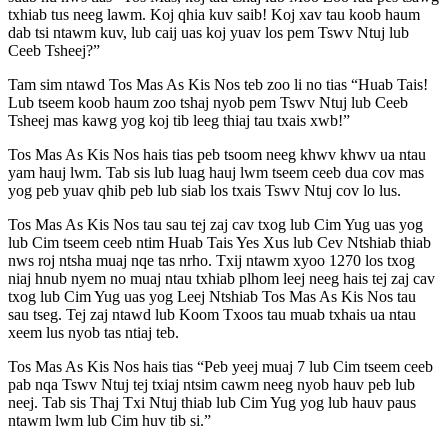
txhiab tus neeg lawm. Koj qhia kuv saib! Koj xav tau koob haum
dab tsi ntawm kuv, lub caij uas koj yuav los pem Tswv Ntuj lub
Ceeb Tsheej?”
Tam sim ntawd Tos Mas As Kis Nos teb zoo li no tias “Huab Tais!
Lub tseem koob haum zoo tshaj nyob pem Tswv Ntuj lub Ceeb
Tsheej mas kawg yog koj tib leeg thiaj tau txais xwb!”
Tos Mas As Kis Nos hais tias peb tsoom neeg khwv khwv ua ntau
yam hauj lwm. Tab sis lub luag hauj lwm tseem ceeb dua cov mas
yog peb yuav qhib peb lub siab los txais Tswv Ntuj cov lo lus.
Tos Mas As Kis Nos tau sau tej zaj cav txog lub Cim Yug uas yog
lub Cim tseem ceeb ntim Huab Tais Yes Xus lub Cev Ntshiab thiab
nws roj ntsha muaj nqe tas nrho. Txij ntawm xyoo 1270 los txog
niaj hnub nyem no muaj ntau txhiab plhom leej neeg hais tej zaj cav
txog lub Cim Yug uas yog Leej Ntshiab Tos Mas As Kis Nos tau
sau tseg. Tej zaj ntawd lub Koom Txoos tau muab txhais ua ntau
xeem lus nyob tas ntiaj teb.
Tos Mas As Kis Nos hais tias “Peb yeej muaj 7 lub Cim tseem ceeb
pab nqa Tswv Ntuj tej txiaj ntsim cawm neeg nyob hauv peb lub
neej. Tab sis Thaj Txi Ntuj thiab lub Cim Yug yog lub hauv paus
ntawm lwm lub Cim huv tib si.”