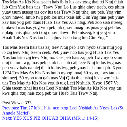
Tos Mas As Kis Nos tseem hais ib lo lus cav txog thaj txi Ntuj thiab
lub Cim Yug hais tias “Tswv Ntuj Lo Lus qhia qhov tseeb, ces phim
yuav tsum ntseeg tas cov lus uas Tswv Ntuj tshaj rau peb. Yog vim
qhov ntawd, hnub twg peb los mus txais lub Cim Yug mas peb yuav
xav tias yog peb txais Huab Tais Yes Xus ntag. Peb zoo siab ntseeg
li ntawd mas tsis yog vim peb lub qhov muag los puas yog peb tus
nplaig hais qhia peb txog qhov ntawd. Peb ntseeg, kuj yog vim
Huab Tais Yes Xus tau hais qhov tseeb txog lub Cim Yug.”
Tos Mas tseem hais tias zaj teev Ntuj peb Txiv nyob saum ntuj yog
ib zaj teev Ntuj tseem ceeb. Peb yuav nco tias yog Huab Tais Yes
Xus tau tsim zaj teev Ntuj no. Ces peb hais zaj peb Txiv nyob saum
ntuj thaum twg, mas peb paub tias lub caij teev Ntuj lo lus twg uas
peb yuav hais ua ntej thiab lo lus twg peb yuav hais tom qab. Xyoo
1274 Tos Mas As Kis Nos hnub nyoog muaj 50 xyoo, nws tau tas
sim neej. 50 xyoo tom qab mas Vaj Qhia thiaj tshaj lus tawm hais
tias Tos Mas As Kis Nos yog ib tug Leej Ntshiab. Xyoo 1567 Vaj
Qhia tseem tshaj lus tias Leej Ntshiab Tos Mas As Kis Nos yog tus
kws qhia txuj hais txog peb tus Huab Tais Tswv Ntuj.
Post Views:
333
Post
Previous:
Tim 27 lub 1 hlis, nco txog Leej Ntshiab As Ntses Las (St.
Angela Merici)
navigation
Next:
YES XUS PIB QHUAB QHIA (MK 1: 14-15)