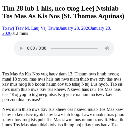
Tim 28 lub 1 hlis, nco txog Leej Ntshiab
Tos Mas As Kis Nos (St. Thomas Aquinas)
Txawj Tsav M. Lauj Vaj Tawm
January 28, 2026
January 20,
2026
0
12 mins
Tos Mas As Kis Nos yug hauv tiam 13. Thaum nws hnub nyoog
muaj 18 xyoo, mas nws hais rau nws niam thiab nws txiv tias nws
xav mus nrog lub koom haum cov tub tshaj Ntuj Lus nyob. Tab sis
nws niam thiab nws txiv tsis kheev. Nkawd hais rau Tos Mas hais
tias “Koj yog ib tug neeg ntse. Koj yuav ua nom ua tswv kav
peb zoo dua los mas!”
Nws niam thiab nws txiv tsis kheev ces nkawd muab Tos Mas kaw
hauv ib kem tsev nyob hauv lawv lub loog. Lawv muab nruas phoo
xauv qhov rooj tsis pub Tos Mas tawm mus nraum zoov li. Muaj ib
hmos Tos Mas niam thiab txiv tso ib tug poj ntiav mus hauv Tos