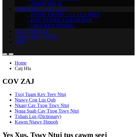
– TXWM HNUB
KAWM NTUJ KEV CAI
– KOOM TXOOS COV LUS QHIA
– KEV NTSEEG LUB NTSIAB
– QHIA KEV NTSEEG
LEEJ NTSHIAB
LUB SIAB NTSEEG
LINK
Home
Caij Hla
COV ZAJ
Txoj Tuam Kev Teev Ntuj
Ntawv Cog Lus Qub
Nkauj Cav Txog Tswv Ntuj
Nqua Suab Cav Txog Tswv Ntuj
Txhais Lus (Dictionary)
Kawm Ntawv Hmoob
Yes Xus, Tswv Ntuj tus cawm seej