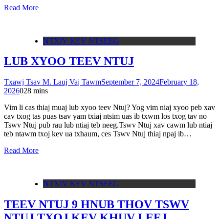
Read More
NTXIV KEV NTSEEG
LUB XYOO TEEV NTUJ
Txawj Tsav M. Lauj Vaj Tawm
September 7, 2024
February 18,
2026
0
28 mins
Vim li cas thiaj muaj lub xyoo teev Ntuj? Yog vim niaj xyoo peb xav
cav txog tas puas tsav yam txiaj ntsim uas ib txwm los txog tav no
Tswv Ntuj pub rau lub ntiaj teb neeg.Tswv Ntuj xav cawm lub ntiaj
teb ntawm txoj kev ua txhaum, ces Tswv Ntuj thiaj npaj ib…
Read More
NTXIV KEV NTSEEG
TEEV NTUJ 9 HNUB THOV TSWV
NTUJ TXOJ KEV KHUV LEEJ