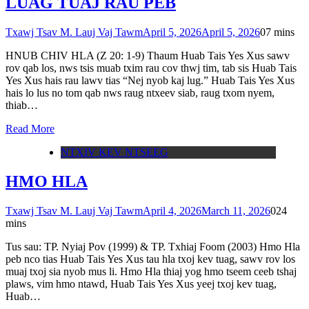
LUAG TUAJ RAU PEB
Txawj Tsav M. Lauj Vaj Tawm
April 5, 2026
April 5, 2026
0
7 mins
HNUB CHIV HLA (Z 20: 1-9) Thaum Huab Tais Yes Xus sawv
rov qab los, nws tsis muab txim rau cov thwj tim, tab sis Huab Tais
Yes Xus hais rau lawv tias “Nej nyob kaj lug.” Huab Tais Yes Xus
hais lo lus no tom qab nws raug ntxeev siab, raug txom nyem,
thiab…
Read More
NTXIV KEV NTSEEG
HMO HLA
Txawj Tsav M. Lauj Vaj Tawm
April 4, 2026
March 11, 2026
0
24
mins
Tus sau: TP. Nyiaj Pov (1999) & TP. Txhiaj Foom (2003) Hmo Hla
peb nco tias Huab Tais Yes Xus tau hla txoj kev tuag, sawv rov los
muaj txoj sia nyob mus li. Hmo Hla thiaj yog hmo tseem ceeb tshaj
plaws, vim hmo ntawd, Huab Tais Yes Xus yeej txoj kev tuag,
Huab…