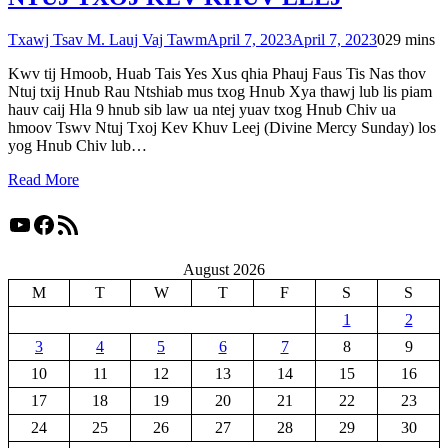
Txawj Tsav M. Lauj Vaj Tawm
April 7, 2023
April 7, 2023
0
29 mins
Kwv tij Hmoob, Huab Tais Yes Xus qhia Phauj Faus Tis Nas thov
Ntuj txij Hnub Rau Ntshiab mus txog Hnub Xya thawj lub lis piam
hauv caij Hla 9 hnub sib law ua ntej yuav txog Hnub Chiv ua
hmoov Tswv Ntuj Txoj Kev Khuv Leej (Divine Mercy Sunday) los
yog Hnub Chiv lub…
Read More
YouTube
Facebook
RSS Feed
August 2026
M
T
W
T
F
S
S
1
2
3
4
5
6
7
8
9
10
11
12
13
14
15
16
17
18
19
20
21
22
23
24
25
26
27
28
29
30