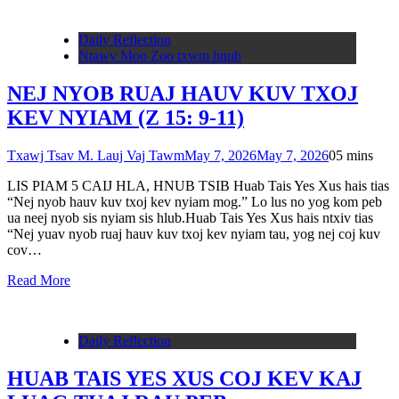
Daily Reflection
Ntawv Moo Zoo txwm hnub
NEJ NYOB RUAJ HAUV KUV TXOJ
KEV NYIAM (Z 15: 9-11)
Txawj Tsav M. Lauj Vaj Tawm
May 7, 2026
May 7, 2026
0
5 mins
LIS PIAM 5 CAIJ HLA, HNUB TSIB Huab Tais Yes Xus hais tias
“Nej nyob hauv kuv txoj kev nyiam mog.” Lo lus no yog kom peb
ua neej nyob sis nyiam sis hlub.Huab Tais Yes Xus hais ntxiv tias
“Nej yuav nyob ruaj hauv kuv txoj kev nyiam tau, yog nej coj kuv
cov…
Read More
Daily Reflection
HUAB TAIS YES XUS COJ KEV KAJ