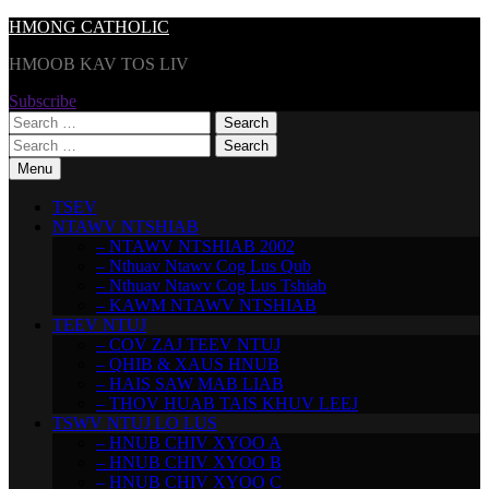
Skip
HMONG CATHOLIC
to
HMOOB KAV TOS LIV
content
Subscribe
Search
for:
Search
for:
Menu
TSEV
NTAWV NTSHIAB
– NTAWV NTSHIAB 2002
– Nthuav Ntawv Cog Lus Qub
– Nthuav Ntawv Cog Lus Tshiab
– KAWM NTAWV NTSHIAB
TEEV NTUJ
– COV ZAJ TEEV NTUJ
– QHIB & XAUS HNUB
– HAIS SAW MAB LIAB
– THOV HUAB TAIS KHUV LEEJ
TSWV NTUJ LO LUS
– HNUB CHIV XYOO A
– HNUB CHIV XYOO B
– HNUB CHIV XYOO C