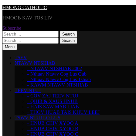
Skip
HMONG CATHOLIC
to
HMOOB KAV TOS LIV
content
Subscribe
Search
for:
Search
for:
Menu
TSEV
NTAWV NTSHIAB
– NTAWV NTSHIAB 2002
– Nthuav Ntawv Cog Lus Qub
– Nthuav Ntawv Cog Lus Tshiab
– KAWM NTAWV NTSHIAB
TEEV NTUJ
– COV ZAJ TEEV NTUJ
– QHIB & XAUS HNUB
– HAIS SAW MAB LIAB
– THOV HUAB TAIS KHUV LEEJ
TSWV NTUJ LO LUS
– HNUB CHIV XYOO A
– HNUB CHIV XYOO B
– HNUB CHIV XYOO C