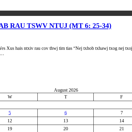
B RAU TSWV NTUJ (MT 6: 25-34)
xiv rau cov thwj tim tias “Nej txhob txhawj txog nej txoj sia tia
ws…
August 2026
W
T
F
5
6
7
12
13
14
19
20
21