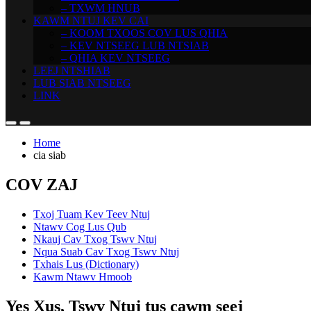
– TXWM HNUB
KAWM NTUJ KEV CAI
– KOOM TXOOS COV LUS QHIA
– KEV NTSEEG LUB NTSIAB
– QHIA KEV NTSEEG
LEEJ NTSHIAB
LUB SIAB NTSEEG
LINK
Home
cia siab
COV ZAJ
Txoj Tuam Kev Teev Ntuj
Ntawv Cog Lus Qub
Nkauj Cav Txog Tswv Ntuj
Nqua Suab Cav Txog Tswv Ntuj
Txhais Lus (Dictionary)
Kawm Ntawv Hmoob
Yes Xus, Tswv Ntuj tus cawm seej