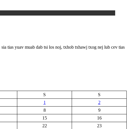
s yuav muab dab tsi los noj, txhob txhawj txog nej lub cev tias
S
S
1
2
8
9
15
16
22
23