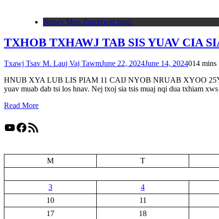
Ntawv Moo Zoo txwm hnub
TXHOB TXHAWJ TAB SIS YUAV CIA SIA
Txawj Tsav M. Lauj Vaj Tawm
June 22, 2024
June 14, 2024
0
14 mins
HNUB XYA LUB LIS PIAM 11 CAIJ NYOB NRUAB XYOO 25Yes Xus hais nt
yuav muab dab tsi los hnav. Nej txoj sia tsis muaj nqi dua txhiam x
Read More
YouTube
Facebook
RSS Feed
M
T
3
4
10
11
17
18