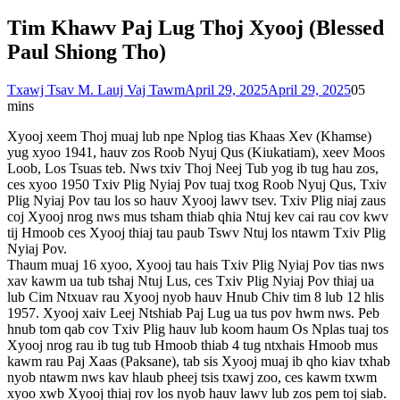
Tim Khawv Paj Lug Thoj Xyooj (Blessed
Paul Shiong Tho)
Txawj Tsav M. Lauj Vaj Tawm
April 29, 2025
April 29, 2025
0
5
mins
Xyooj xeem Thoj muaj lub npe Nplog tias Khaas Xev (Khamse)
yug xyoo 1941, hauv zos Roob Nyuj Qus (Kiukatiam), xeev Moos
Loob, Los Tsuas teb. Nws txiv Thoj Neej Tub yog ib tug hau zos,
ces xyoo 1950 Txiv Plig Nyiaj Pov tuaj txog Roob Nyuj Qus, Txiv
Plig Nyiaj Pov tau los so hauv Xyooj lawv tsev. Txiv Plig niaj zaus
coj Xyooj nrog nws mus tsham thiab qhia Ntuj kev cai rau cov kwv
tij Hmoob ces Xyooj thiaj tau paub Tswv Ntuj los ntawm Txiv Plig
Nyiaj Pov.
Thaum muaj 16 xyoo, Xyooj tau hais Txiv Plig Nyiaj Pov tias nws
xav kawm ua tub tshaj Ntuj Lus, ces Txiv Plig Nyiaj Pov thiaj ua
lub Cim Ntxuav rau Xyooj nyob hauv Hnub Chiv tim 8 lub 12 hlis
1957. Xyooj xaiv Leej Ntshiab Paj Lug ua tus pov hwm nws. Peb
hnub tom qab cov Txiv Plig hauv lub koom haum Os Nplas tuaj tos
Xyooj nrog rau ib tug tub Hmoob thiab 4 tug ntxhais Hmoob mus
kawm rau Paj Xaas (Paksane), tab sis Xyooj muaj ib qho kiav txhab
nyob ntawm nws kav hlaub pheej tsis txawj zoo, ces kawm txwm
xyoo xwb Xyooj thiaj rov los nyob hauv lawv lub zos pem toj siab.