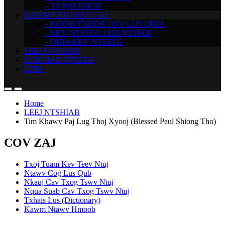
– TXWM HNUB
KAWM NTUJ KEV CAI
– KOOM TXOOS COV LUS QHIA
– KEV NTSEEG LUB NTSIAB
– QHIA KEV NTSEEG
LEEJ NTSHIAB
LUB SIAB NTSEEG
LINK
Home
LEEJ NTSHIAB
Tim Khawv Paj Lug Thoj Xyooj (Blessed Paul Shiong Tho)
COV ZAJ
Txoj Tuam Kev Teev Ntuj
Ntawv Cog Lus Qub
Nkauj Cav Txog Tswv Ntuj
Nqua Suab Cav Txog Tswv Ntuj
Txhais Lus (Dictionary)
Kawm Ntawv Hmoob