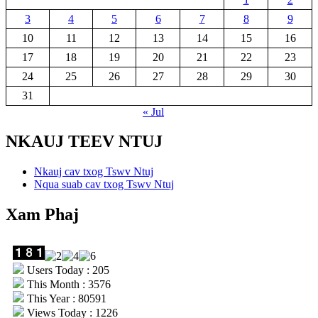
3
4
5
6
7
8
9
10
11
12
13
14
15
16
17
18
19
20
21
22
23
24
25
26
27
28
29
30
31
« Jul
NKAUJ TEEV NTUJ
Nkauj cav txog Tswv Ntuj
Nqua suab cav txog Tswv Ntuj
Xam Phaj
Users Today : 205
This Month : 3576
This Year : 80591
Views Today : 1226