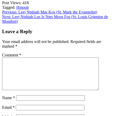
Post Views:
418
Tagged:
Hmoob
Post
Previous:
Leej Ntshiab Mas Kos (St. Mark the Evangelist)
Next:
Leej Ntshiab Lus Is Ntes Moos Fos (St. Louis Grignion de
navigation
Montfort)
Leave a Reply
Your email address will not be published.
Required fields are
marked
*
Comment
*
Name
*
Email
*