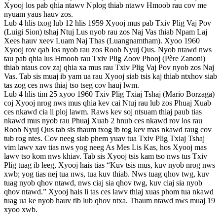
Xyooj los pab qhia ntawv Nplog thiab ntawv Hmoob rau cov me
nyuam yaus hauv zos.
Lub 4 hlis txog lub 12 hlis 1959 Xyooj mus pab Txiv Plig Vaj Pov
(Luigi Sion) tshaj Ntuj Lus nyob rau zos Naj Vas thiab Npam Laj
Xees hauv xeev Luam Naj Thas (Luangnamtham). Xyoo 1960
Xyooj rov qab los nyob rau zos Roob Nyuj Qus. Nyob ntawd nws
tau pab qhia lus Hmoob rau Txiv Plig Zoov Phooj (Père Zanoni)
thiab ntaus cov zaj qhia xa mus rau Txiv Plig Vaj Pov nyob zos Naj
Vas. Tab sis muaj ib yam ua rau Xyooj siab tsis kaj thiab ntxhov siab
tas zog ces nws thiaj tso tseg cov hauj lwm.
Lub 4 hlis tim 25 xyoo 1960 Txiv Plig Txiaj Tshaj (Mario Borzaga)
coj Xyooj nrog nws mus qhia kev cai Ntuj rau lub zos Phuaj Xuab
ces nkawd cia li ploj lawm. Raws kev soj ntsuam thiaj paub tias
nkawd mus nyob rau Phuaj Xuab 2 hnub ces nkawd rov los rau
Roob Nyuj Qus tab sis thaum txog ib tog kev mas nkawd raug cov
tub rog ntes. Cov neeg siab phem yuav tua Txiv Plig Txiaj Tshaj
vim lawv xav tias nws yog neeg As Mes Lis Kas, hos Xyooj mas
lawv tso kom nws khiav. Tab sis Xyooj tsis kam tso nws tus Txiv
Plig tuag ib leeg, Xyooj hais tias “Kuv tsis mus, kuv nyob nrog nws
xwb; yog tias nej tua nws, tua kuv thiab. Nws tuag qhov twg, kuv
tuag nyob qhov ntawd, nws ciaj sia qhov twg, kuv ciaj sia nyob
qhov ntawd.” Xyooj hais li tas ces lawv thiaj xuas phom tua nkawd
tuag ua ke nyob hauv tib lub qhov ntxa. Thaum ntawd nws muaj 19
xyoo xwb.