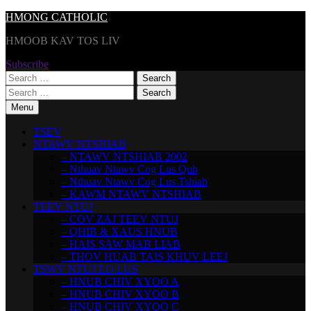
Skip
HMONG CATHOLIC
to
HMOOB KAV TOS LIV
content
Subscribe
Search
for:
Search
for:
Menu
TSEV
NTAWV NTSHIAB
– NTAWV NTSHIAB 2002
– Nthuav Ntawv Cog Lus Qub
– Nthuav Ntawv Cog Lus Tshiab
– KAWM NTAWV NTSHIAB
TEEV NTUJ
– COV ZAJ TEEV NTUJ
– QHIB & XAUS HNUB
– HAIS SAW MAB LIAB
– THOV HUAB TAIS KHUV LEEJ
TSWV NTUJ LO LUS
– HNUB CHIV XYOO A
– HNUB CHIV XYOO B
– HNUB CHIV XYOO C