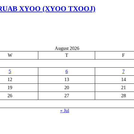
 NRUAB XYOO (XYOO TXOOJ)
August 2026
W
T
F
5
6
7
12
13
14
19
20
21
26
27
28
« Jul