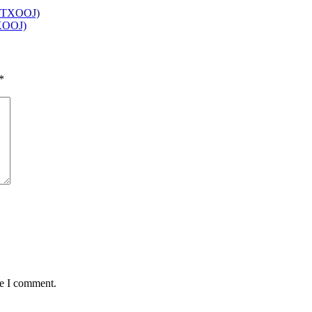
 TXOOJ)
XOOJ)
*
me I comment.