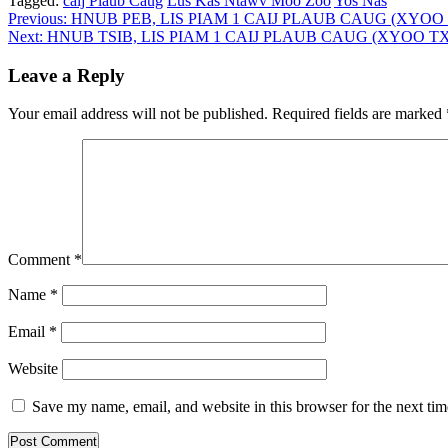
Tagged:
caij Plaub Caug
Lus Kas Ntawv Moo Zoo
Yos Nas
Post
Previous:
HNUB PEB, LIS PIAM 1 CAIJ PLAUB CAUG (XYOO
Next:
HNUB TSIB, LIS PIAM 1 CAIJ PLAUB CAUG (XYOO T
navigation
Leave a Reply
Your email address will not be published.
Required fields are marked
Comment
*
Name
*
Email
*
Website
Save my name, email, and website in this browser for the next ti