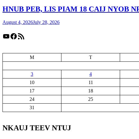
HNUB PEB, LIS PIAM 18 CAIJ NYOB
August 4, 2026
July 28, 2026
YouTube
Facebook
RSS Feed
M
T
3
4
10
11
17
18
24
25
31
NKAUJ TEEV NTUJ