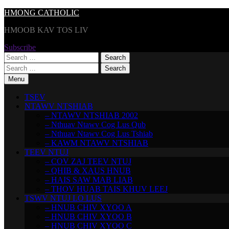
Skip
HMONG CATHOLIC
to
HMOOB KAV TOS LIV
content
Subscribe
Search
for:
Search
for:
Menu
TSEV
NTAWV NTSHIAB
– NTAWV NTSHIAB 2002
– Nthuav Ntawv Cog Lus Qub
– Nthuav Ntawv Cog Lus Tshiab
– KAWM NTAWV NTSHIAB
TEEV NTUJ
– COV ZAJ TEEV NTUJ
– QHIB & XAUS HNUB
– HAIS SAW MAB LIAB
– THOV HUAB TAIS KHUV LEEJ
TSWV NTUJ LO LUS
– HNUB CHIV XYOO A
– HNUB CHIV XYOO B
– HNUB CHIV XYOO C