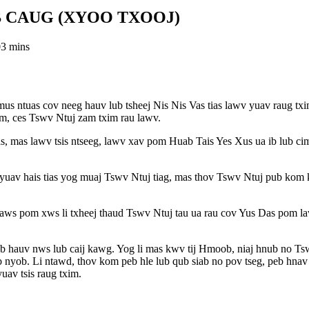
B CAUG (XYOO TXOOJ)
0
3 mins
 ntuas cov neeg hauv lub tsheej Nis Nis Vas tias lawv yuav raug txim
aum, ces Tswv Ntuj zam txim rau lawv.
s, mas lawv tsis ntseeg, lawv xav pom Huab Tais Yes Xus ua ib lub ci
b yuav hais tias yog muaj Tswv Ntuj tiag, mas thov Tswv Ntuj pub kom
daws pom xws li txheej thaud Tswv Ntuj tau ua rau cov Yus Das pom la
ob hauv nws lub caij kawg. Yog li mas kwv tij Hmoob, niaj hnub no Ts
yob. Li ntawd, thov kom peb hle lub qub siab no pov tseg, peb hnav du
uav tsis raug txim.