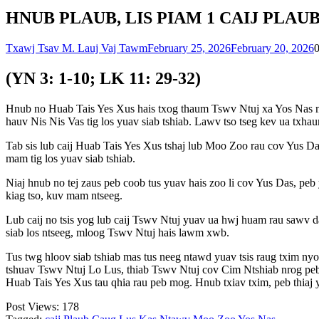
HNUB PLAUB, LIS PIAM 1 CAIJ PLAU
Txawj Tsav M. Lauj Vaj Tawm
February 25, 2026
February 20, 2026
(YN 3: 1-10; LK 11: 29-32)
Hnub no Huab Tais Yes Xus hais txog thaum Tswv Ntuj xa Yos Nas mus
hauv Nis Nis Vas tig los yuav siab tshiab. Lawv tso tseg kev ua txh
Tab sis lub caij Huab Tais Yes Xus tshaj lub Moo Zoo rau cov Yus Da
mam tig los yuav siab tshiab.
Niaj hnub no tej zaus peb coob tus yuav hais zoo li cov Yus Das, pe
kiag tso, kuv mam ntseeg.
Lub caij no tsis yog lub caij Tswv Ntuj yuav ua hwj huam rau sawv 
siab los ntseeg, mloog Tswv Ntuj hais lawm xwb.
Tus twg hloov siab tshiab mas tus neeg ntawd yuav tsis raug txim ny
tshuav Tswv Ntuj Lo Lus, thiab Tswv Ntuj cov Cim Ntshiab nrog peb n
Huab Tais Yes Xus tau qhia rau peb mog. Hnub txiav txim, peb thiaj y
Post Views:
178