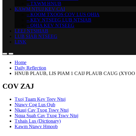
– TXWM HNUB
KAWM NTUJ KEV CAI
– KOOM TXOOS COV LUS QHIA
– KEV NTSEEG LUB NTSIAB
– QHIA KEV NTSEEG
LEEJ NTSHIAB
LUB SIAB NTSEEG
LINK
Home
Daily Reflection
HNUB PLAUB, LIS PIAM 1 CAIJ PLAUB CAUG (XYOO
COV ZAJ
Txoj Tuam Kev Teev Ntuj
Ntawv Cog Lus Qub
Nkauj Cav Txog Tswv Ntuj
Nqua Suab Cav Txog Tswv Ntuj
Txhais Lus (Dictionary)
Kawm Ntawv Hmoob