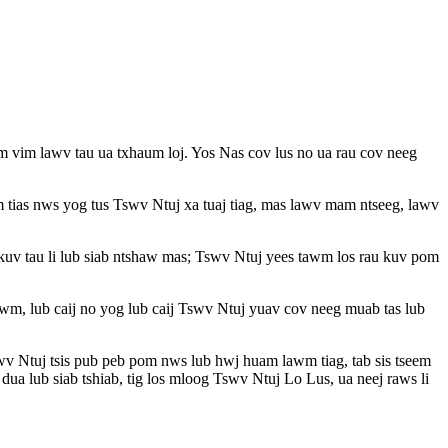
 vim lawv tau ua txhaum loj. Yos Nas cov lus no ua rau cov neeg
m tias nws yog tus Tswv Ntuj xa tuaj tiag, mas lawv mam ntseeg, lawv
 kuv tau li lub siab ntshaw mas; Tswv Ntuj yees tawm los rau kuv pom
wm, lub caij no yog lub caij Tswv Ntuj yuav cov neeg muab tas lub
wv Ntuj tsis pub peb pom nws lub hwj huam lawm tiag, tab sis tseem
a lub siab tshiab, tig los mloog Tswv Ntuj Lo Lus, ua neej raws li