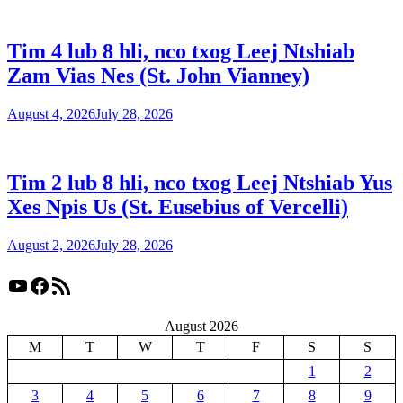
Tim 4 lub 8 hli, nco txog Leej Ntshiab
Zam Vias Nes (St. John Vianney)
August 4, 2026
July 28, 2026
Tim 2 lub 8 hli, nco txog Leej Ntshiab Yus
Xes Npis Us (St. Eusebius of Vercelli)
August 2, 2026
July 28, 2026
YouTube
Facebook
RSS Feed
August 2026
M
T
W
T
F
S
S
1
2
3
4
5
6
7
8
9