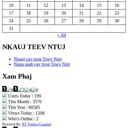
10
11
12
13
14
15
16
17
18
19
20
21
22
23
24
25
26
27
28
29
30
31
« Jul
NKAUJ TEEV NTUJ
Nkauj cav txog Tswv Ntuj
Nqua suab cav txog Tswv Ntuj
Xam Phaj
Users Today : 199
This Month : 3570
This Year : 80585
Views Today : 1208
Who's Online : 2
Powered By
XT Visitor Counter