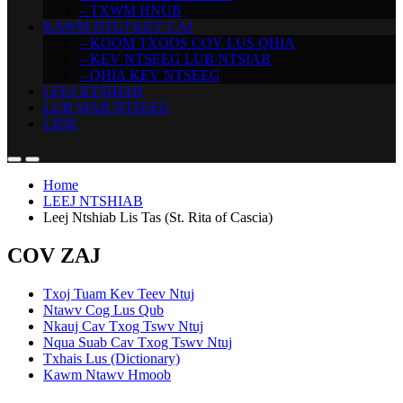
– TXWM HNUB
KAWM NTUJ KEV CAI
– KOOM TXOOS COV LUS QHIA
– KEV NTSEEG LUB NTSIAB
– QHIA KEV NTSEEG
LEEJ NTSHIAB
LUB SIAB NTSEEG
LINK
Home
LEEJ NTSHIAB
Leej Ntshiab Lis Tas (St. Rita of Cascia)
COV ZAJ
Txoj Tuam Kev Teev Ntuj
Ntawv Cog Lus Qub
Nkauj Cav Txog Tswv Ntuj
Nqua Suab Cav Txog Tswv Ntuj
Txhais Lus (Dictionary)
Kawm Ntawv Hmoob