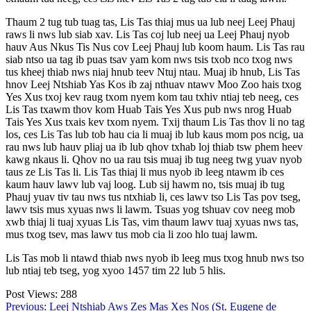
Thaum 2 tug tub tuag tas, Lis Tas thiaj mus ua lub neej Leej Phauj
raws li nws lub siab xav. Lis Tas coj lub neej ua Leej Phauj nyob
hauv Aus Nkus Tis Nus cov Leej Phauj lub koom haum. Lis Tas rau
siab ntso ua tag ib puas tsav yam kom nws tsis txob nco txog nws
tus kheej thiab nws niaj hnub teev Ntuj ntau. Muaj ib hnub, Lis Tas
hnov Leej Ntshiab Yas Kos ib zaj nthuav ntawv Moo Zoo hais txog
Yes Xus txoj kev raug txom nyem kom tau txhiv ntiaj teb neeg, ces
Lis Tas txawm thov kom Huab Tais Yes Xus pub nws nrog Huab
Tais Yes Xus txais kev txom nyem. Txij thaum Lis Tas thov li no tag
los, ces Lis Tas lub tob hau cia li muaj ib lub kaus mom pos ncig, ua
rau nws lub hauv pliaj ua ib lub qhov txhab loj thiab tsw phem heev
kawg nkaus li. Qhov no ua rau tsis muaj ib tug neeg twg yuav nyob
taus ze Lis Tas li. Lis Tas thiaj li mus nyob ib leeg ntawm ib ces
kaum hauv lawv lub vaj loog. Lub sij hawm no, tsis muaj ib tug
Phauj yuav tiv tau nws tus ntxhiab li, ces lawv tso Lis Tas pov tseg,
lawv tsis mus xyuas nws li lawm. Tsuas yog tshuav cov neeg mob
xwb thiaj li tuaj xyuas Lis Tas, vim thaum lawv tuaj xyuas nws tas,
mus txog tsev, mas lawv tus mob cia li zoo hlo tuaj lawm.
Lis Tas mob li ntawd thiab nws nyob ib leeg mus txog hnub nws tso
lub ntiaj teb tseg, yog xyoo 1457 tim 22 lub 5 hlis.
Post Views:
288
Post
Previous:
Leej Ntshiab Aws Zes Mas Xes Nos (St. Eugene de