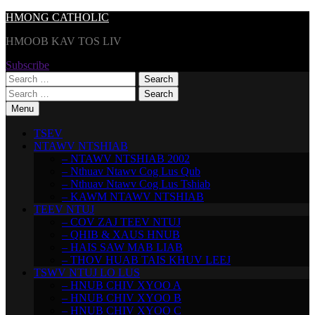
Skip
HMONG CATHOLIC
to
HMOOB KAV TOS LIV
content
Subscribe
Search
for:
Search
for:
Menu
TSEV
NTAWV NTSHIAB
– NTAWV NTSHIAB 2002
– Nthuav Ntawv Cog Lus Qub
– Nthuav Ntawv Cog Lus Tshiab
– KAWM NTAWV NTSHIAB
TEEV NTUJ
– COV ZAJ TEEV NTUJ
– QHIB & XAUS HNUB
– HAIS SAW MAB LIAB
– THOV HUAB TAIS KHUV LEEJ
TSWV NTUJ LO LUS
– HNUB CHIV XYOO A
– HNUB CHIV XYOO B
– HNUB CHIV XYOO C