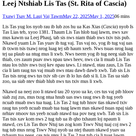
Leej Ntshiab Lis Tas (St. Rita of Cascia)
Txawj Tsav M. Lauj Vaj Tawm
May 22, 2025
May 1, 2025
0
6 mins
Lis Tas yug los nyob rau ib lub zos hu ua Kas Xias (
Cascia
) nyob Is
Tas Lias teb, xyoo 1381. Thaum Lis Tas hlob tuaj lawm, nws xav
mus kawm ua Leej Phauj, tab sis nws niam thiab nws txiv tsis pub.
Nkawd yuam Lis Tas yuav ib tug vaj. Tus vaj no, yog ib tug vaj uas
ib txwm tsis txawj nrog luag tej sib haum xeeb. Nws tsuas nrog luag
tej ua plaub ua ntug mus li xwb. Nws tseem yog ib tug neeg siab luv
thiab, ces zaum puav nws npau taws heev, nws cia li muab Lis Tas
ntau los txhiv nws txoj kev npau taws. Li ntawd, ntau zaus, Lis Tas
cia li lam raug tus vaj muab nws ntau dawb dawb xwb. Tab sis Lis
Tas tsis nrog nws tus txiv sib cav ib lo lus dab si li. Lis Tas ua siab
zoo, ua siab ntev thiab hlub nws tus txiv mus li xwb.
Nkawd ua neej zoo li ntawd tau 20 xyoo ua ke, ces tus vaj pib hloov
siab zuj zus, mus txog ntua hnub uas nws raug nws ib tug yeeb
ncuab muab nws tua tuag. Lis Tas 2 tug tub hnov tias nkawd txiv
raug tus yeeb ncuab muab tua tuag lawm mas nkawd tsuas npaj siab
nrhiav ntsoov tus yeeb ncuab ntawd tua pov tseg xwb. Tab sis Lis
Tas tsis xav kom nws 2 tug tub ua ib qho txhaum loj npaum li
ntawd, ces Lis Tas thov Ntuj tas zog kom Tswv Ntuj tuaj coj nws 2
tug tub mus nrog Tswv Ntuj nyob ua ntej thaum nkawd yuav ua
txhaum tua neeg, ces tsis ntev Lis Tas 2 tug tub cia li tuag lawm.