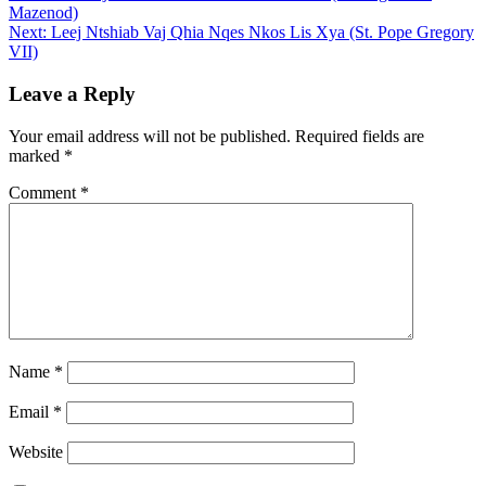
Mazenod)
navigation
Next:
Leej Ntshiab Vaj Qhia Nqes Nkos Lis Xya (St. Pope Gregory
VII)
Leave a Reply
Your email address will not be published.
Required fields are
marked
*
Comment
*
Name
*
Email
*
Website