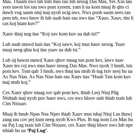
Mas. Thaum nws tab tom mus rau lub nroog Das Mas, Yes Xus tau
yees tawm los rau nws pom xyeem, yam li ua kom muaj ib qho ci
dawb vog saum ntuj tuaj nyob ncig nws. Nws poob saum nees rau
pem teb, nws hnov ib lub suab hais rau nws tias “Xauv, Xauv, tim li
cas koj hiam kuv?”
Xauv thiaj nug tias “Koj xav kom kuv ua dab tsi?”
Lub suab ntawd hais tias “Koj sawv, koj mus hauv nroog. Yuav
muaj neeg qhia koj tias yuav ua dab tsi.”
Lub sij hawm ntawd Xauv qhov muag tsis pom kev, lawv tuav
Xauv tes coj nws mus hauv nroog Das Mas. Nws nyob 3 hnub, tsis
pom kev. Tom qab 3 hnub, nws thiaj tau ntsib ib tug txiv neej hu ua
As Nas Nias. As Nas Nias hais rau Xauv tias “Huab Tais kom kuv
tuaj ntsib koj.”
Ces Xauv qhov muag rov qab pom kev, thiab Leej Ntuj Plig
Ntshiab tuaj nyob puv hauv nws, ces nws hloov siab thiab txais lub
Cim Ntxuav.
Muaj ib hnub Npas Nas Npes thiab Xauv mus tshaj Ntuj Lus thawj
zaug rau cov pej kum neeg nyob Kws Plos. Ib tug nom Los Mas hu
ua Paj Lug txais lub Cim Ntxuav, ces Xauv thiaj hloov nws lub npe
tshiab hu ua
‘Paj Lug’
.