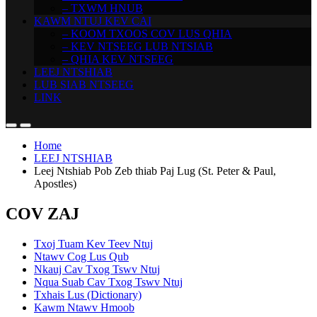
– TXWM HNUB
KAWM NTUJ KEV CAI
– KOOM TXOOS COV LUS QHIA
– KEV NTSEEG LUB NTSIAB
– QHIA KEV NTSEEG
LEEJ NTSHIAB
LUB SIAB NTSEEG
LINK
Home
LEEJ NTSHIAB
Leej Ntshiab Pob Zeb thiab Paj Lug (St. Peter & Paul,
Apostles)
COV ZAJ
Txoj Tuam Kev Teev Ntuj
Ntawv Cog Lus Qub
Nkauj Cav Txog Tswv Ntuj
Nqua Suab Cav Txog Tswv Ntuj
Txhais Lus (Dictionary)
Kawm Ntawv Hmoob