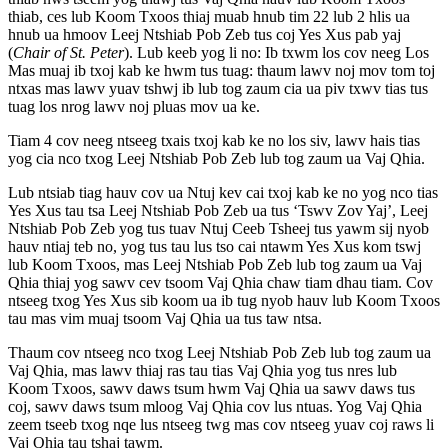
thiab, ces lub Koom Txoos thiaj muab hnub tim 22 lub 2 hlis ua
hnub ua hmoov Leej Ntshiab Pob Zeb tus coj Yes Xus pab yaj
(
Chair of St. Peter
). Lub keeb yog li no: Ib txwm los cov neeg Los
Mas muaj ib txoj kab ke hwm tus tuag: thaum lawv noj mov tom toj
ntxas mas lawv yuav tshwj ib lub tog zaum cia ua piv txwv tias tus
tuag los nrog lawv noj pluas mov ua ke.
Tiam 4 cov neeg ntseeg txais txoj kab ke no los siv, lawv hais tias
yog cia nco txog Leej Ntshiab Pob Zeb lub tog zaum ua Vaj Qhia.
Lub ntsiab tiag hauv cov ua Ntuj kev cai txoj kab ke no yog nco tias
Yes Xus tau tsa Leej Ntshiab Pob Zeb ua tus ‘Tswv Zov Yaj’, Leej
Ntshiab Pob Zeb yog tus tuav Ntuj Ceeb Tsheej tus yawm sij nyob
hauv ntiaj teb no, yog tus tau lus tso cai ntawm Yes Xus kom tswj
lub Koom Txoos, mas Leej Ntshiab Pob Zeb lub tog zaum ua Vaj
Qhia thiaj yog sawv cev tsoom Vaj Qhia chaw tiam dhau tiam. Cov
ntseeg txog Yes Xus sib koom ua ib tug nyob hauv lub Koom Txoos
tau mas vim muaj tsoom Vaj Qhia ua tus taw ntsa.
Thaum cov ntseeg nco txog Leej Ntshiab Pob Zeb lub tog zaum ua
Vaj Qhia, mas lawv thiaj ras tau tias Vaj Qhia yog tus nres lub
Koom Txoos, sawv daws tsum hwm Vaj Qhia ua sawv daws tus
coj, sawv daws tsum mloog Vaj Qhia cov lus ntuas. Yog Vaj Qhia
zeem tseeb txog nqe lus ntseeg twg mas cov ntseeg yuav coj raws li
Vaj Qhia tau tshaj tawm.