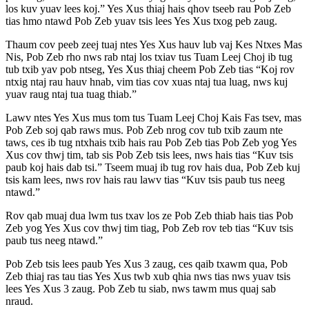
los kuv yuav lees koj.” Yes Xus thiaj hais qhov tseeb rau Pob Zeb
tias hmo ntawd Pob Zeb yuav tsis lees Yes Xus txog peb zaug.
Thaum cov peeb zeej tuaj ntes Yes Xus hauv lub vaj Kes Ntxes Mas
Nis, Pob Zeb rho nws rab ntaj los txiav tus Tuam Leej Choj ib tug
tub txib yav pob ntseg, Yes Xus thiaj cheem Pob Zeb tias “Koj rov
ntxig ntaj rau hauv hnab, vim tias cov xuas ntaj tua luag, nws kuj
yuav raug ntaj tua tuag thiab.”
Lawv ntes Yes Xus mus tom tus Tuam Leej Choj Kais Fas tsev, mas
Pob Zeb soj qab raws mus. Pob Zeb nrog cov tub txib zaum nte
taws, ces ib tug ntxhais txib hais rau Pob Zeb tias Pob Zeb yog Yes
Xus cov thwj tim, tab sis Pob Zeb tsis lees, nws hais tias “Kuv tsis
paub koj hais dab tsi.” Tseem muaj ib tug rov hais dua, Pob Zeb kuj
tsis kam lees, nws rov hais rau lawv tias “Kuv tsis paub tus neeg
ntawd.”
Rov qab muaj dua lwm tus txav los ze Pob Zeb thiab hais tias Pob
Zeb yog Yes Xus cov thwj tim tiag, Pob Zeb rov teb tias “Kuv tsis
paub tus neeg ntawd.”
Pob Zeb tsis lees paub Yes Xus 3 zaug, ces qaib txawm qua, Pob
Zeb thiaj ras tau tias Yes Xus twb xub qhia nws tias nws yuav tsis
lees Yes Xus 3 zaug. Pob Zeb tu siab, nws tawm mus quaj sab
nraud.