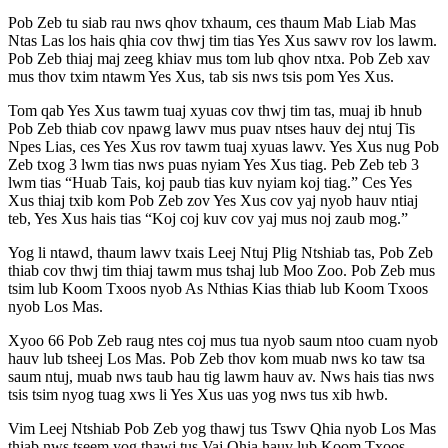
Pob Zeb tu siab rau nws qhov txhaum, ces thaum Mab Liab Mas
Ntas Las los hais qhia cov thwj tim tias Yes Xus sawv rov los lawm.
Pob Zeb thiaj maj zeeg khiav mus tom lub qhov ntxa. Pob Zeb xav
mus thov txim ntawm Yes Xus, tab sis nws tsis pom Yes Xus.
Tom qab Yes Xus tawm tuaj xyuas cov thwj tim tas, muaj ib hnub
Pob Zeb thiab cov npawg lawv mus puav ntses hauv dej ntuj Tis
Npes Lias, ces Yes Xus rov tawm tuaj xyuas lawv. Yes Xus nug Pob
Zeb txog 3 lwm tias nws puas nyiam Yes Xus tiag. Peb Zeb teb 3
lwm tias “Huab Tais, koj paub tias kuv nyiam koj tiag.” Ces Yes
Xus thiaj txib kom Pob Zeb zov Yes Xus cov yaj nyob hauv ntiaj
teb, Yes Xus hais tias “Koj coj kuv cov yaj mus noj zaub mog.”
Yog li ntawd, thaum lawv txais Leej Ntuj Plig Ntshiab tas, Pob Zeb
thiab cov thwj tim thiaj tawm mus tshaj lub Moo Zoo. Pob Zeb mus
tsim lub Koom Txoos nyob As Nthias Kias thiab lub Koom Txoos
nyob Los Mas.
Xyoo 66 Pob Zeb raug ntes coj mus tua nyob saum ntoo cuam nyob
hauv lub tsheej Los Mas. Pob Zeb thov kom muab nws ko taw tsa
saum ntuj, muab nws taub hau tig lawm hauv av. Nws hais tias nws
tsis tsim nyog tuag xws li Yes Xus uas yog nws tus xib hwb.
Vim Leej Ntshiab Pob Zeb yog thawj tus Tswv Qhia nyob Los Mas
thiab nws tseem yog thawj tus Vaj Qhia hauv lub Koom Txoos