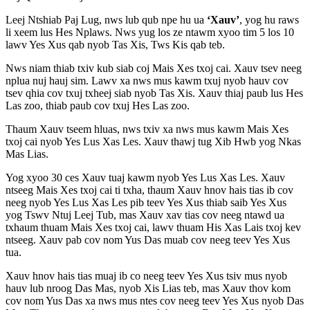
Leej Ntshiab Paj Lug, nws lub qub npe hu ua
‘Xauv’
, yog hu raws
li xeem lus Hes Nplaws. Nws yug los ze ntawm xyoo tim 5 los 10
lawv Yes Xus qab nyob Tas Xis, Tws Kis qab teb.
Nws niam thiab txiv kub siab coj Mais Xes txoj cai. Xauv tsev neeg
nplua nuj hauj sim. Lawv xa nws mus kawm txuj nyob hauv cov
tsev qhia cov txuj txheej siab nyob Tas Xis. Xauv thiaj paub lus Hes
Las zoo, thiab paub cov txuj Hes Las zoo.
Thaum Xauv tseem hluas, nws txiv xa nws mus kawm Mais Xes
txoj cai nyob Yes Lus Xas Les. Xauv thawj tug Xib Hwb yog Nkas
Mas Lias.
Yog xyoo 30 ces Xauv tuaj kawm nyob Yes Lus Xas Les. Xauv
ntseeg Mais Xes txoj cai ti txha, thaum Xauv hnov hais tias ib cov
neeg nyob Yes Lus Xas Les pib teev Yes Xus thiab saib Yes Xus
yog Tswv Ntuj Leej Tub, mas Xauv xav tias cov neeg ntawd ua
txhaum thuam Mais Xes txoj cai, lawv thuam His Xas Lais txoj kev
ntseeg. Xauv pab cov nom Yus Das muab cov neeg teev Yes Xus
tua.
Xauv hnov hais tias muaj ib co neeg teev Yes Xus tsiv mus nyob
hauv lub nroog Das Mas, nyob Xis Lias teb, mas Xauv thov kom
cov nom Yus Das xa nws mus ntes cov neeg teev Yes Xus nyob Das