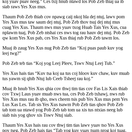
koj yuav puav neeg.” Ces txij hnub ntawd los Pob Zeb thiaj ua ib
siab raws Yes Xus mus.
Thaum Pob Zeb thiab cov npawg caij nkoj hla dej ntuj, lawv pom
Yes Xus mus taw saum dej ntuj, Pob Zeb thov tsuj dej ntuj mus
cuag Yes Xus. Thaum nws mus yuav txog Huab Tais Yes Xus, cua
nplawm tuaj, Pob Zeb ntshai ces nws tog rau hauv dej ntuj. Pob Zeb
qw kom Yes Xus pab, ces Yes Xus thiaj rub Pob Zeb tawm los.
Muaj ib zaug Yes Xus nug Pob Zeb tias “Koj puas paub kuv yog
leej twg?”
Pob Zeb teb tias “Koj yog Leej Pleev, Tswv Ntuj Leej Tub.”
Yes Xus hais tias “Kuv tsa koj ua tus coj hloov kuv chaw, kuv muab
tus yawm sij qhib Ntuj lub Ceeb Tsheej rau koj.”
Muaj ib hnub Yes Xus qhia cov thwj tim tias cov Fas Lis Xais thiab
cov Txwj Laus yuav muab nws tua, ces Pob Zeb txhawj, nws rub
Yes Xus mus rau ib qho, nws cheem tsis pub Yes Xus mus pem Yes
Lus Xas Les. Tab sis Yes Xus tsawm Pob Zeb tias qhov Pob Zeb
tab tom ua ntawd yog Pob Zeb tab tom ua xis tus ntxias neeg lub
siab tsis yog qhov xis Tswv Ntuj siab.
Thaum Yes Xus hais rau cov thwj tim tias lawv yuav tso Yes Xus
pov tseg, Pob Zeb hais tias “Tab yog kuv yuav tsum nrog koj tuag,