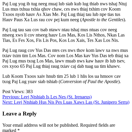
Paj Lug yog ib tug neeg muaj lub siab kub lug thiab nws tshaj Ntuj
Lus mus txhua txhia qhov chaw, ces nws thiaj txhim cov Koom
Txoos nyob hauv As Xias Me. Paj Lug thiaj tau lub npe tias tus
Hauv Paus Xa Lus rau cov pej kum neeg (
Apostle to the Gentiles
).
Paj Lug tau sau cov tsab ntawv ntau tshaj mus ntuas cov neeg
ntseeg xws li cov ntseeg hauv Los Mas, Kos Lis Nthos, Nkas Las
Tias, Es Fes Xos, Fis Lis Pos, Kos Los Xais, Tes Xas Los Nis.
Paj Lug raug cov Yus Das ntes ces nws thov kom lawv xa nws mus
txiav txim tim Los Mas. Cov nom Los Mas kav Yus Das teb thiaj xa
Paj Lug mus txog Los Mas, lawv muab nws kaw hauv ib lub tsev,
ces xyoo 65 Paj Lug thiaj raug txiav caj dab tuag ua tim khawv.
Lub Koom Txoos xaiv hnub tim 25 lub 1 hlis los ua hmoov cav
txog Paj Lug yuav siab tshiab (
Conversion of Paul the Apostle
).
Post Views:
383
Post
Previous:
Leej Ntshiab Is Les Nes (St. Irenaeus)
Next:
Leej Ntshiab Hus Nis Pes Luas Xaws Las (St. Junipero Serra)
navigation
Leave a Reply
Your email address will not be published.
Required fields are
marked
*