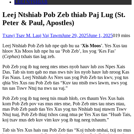
LEEJ NTSHIAB
Leej Ntshiab Pob Zeb thiab Paj Lug (St.
Peter & Paul, Apostles)
Txawj Tsav M. Lauj Vaj Tawm
June 29, 2025
June 1, 2025
0
19 mins
Leej Ntshiab Pob Zeb lub npe qub hu ua ‘
Xis Moos
’. Yes Xus tau
hloov Xis Moos lub npe hu ua ‘Pob Zeb’, los yog ‘Kes Fas’
(
Cephas
) txhais tias lag zeb.
Pob Zeb yog ib tug neeg ntes ntses nyob hauv lub zos Npes Xais
Das. Tab sis tom qab no mas nws tsiv los nyob hauv lub nroog Kas
Fas Naus. Leej Ntshiab As Nres uas yog Pob Zeb tus kwv, yog tus
qhia Yes Xus rau Pob Zeb tias “Kuv tau ntsib nws lawm, nws yog
tus uas Tswv Ntuj tsa nws ua vaj.”
Pob Zeb yog ib tug neeg tsis muab hlob, ces thaum Yes Xus hais
kom Pob Zeb pov vas mus ntes ntse, Pob Zeb ntes tau ntses ntau,
mas Pob Zeb paub tias Yes Xus yog tus Ntshiab tuaj ntawm Tswv
Ntuj tuaj, Pob Zeb thiaj txhos caug ntua pe Yes Xus tias “Huab Tais,
koj txav mus deb kuv vim kuv yog ib tug neeg txhaum.”
Tab sis Yes Xus hais rau Pob Zeb tias “Koj txhob ntshai, txij no mus