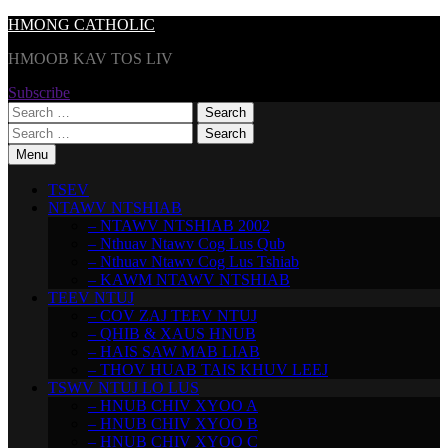
Skip
HMONG CATHOLIC
to
HMOOB KAV TOS LIV
content
Subscribe
Search
for:
Search
for:
Menu
TSEV
NTAWV NTSHIAB
– NTAWV NTSHIAB 2002
– Nthuav Ntawv Cog Lus Qub
– Nthuav Ntawv Cog Lus Tshiab
– KAWM NTAWV NTSHIAB
TEEV NTUJ
– COV ZAJ TEEV NTUJ
– QHIB & XAUS HNUB
– HAIS SAW MAB LIAB
– THOV HUAB TAIS KHUV LEEJ
TSWV NTUJ LO LUS
– HNUB CHIV XYOO A
– HNUB CHIV XYOO B
– HNUB CHIV XYOO C