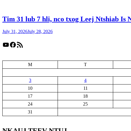
Tim 31 lub 7 hli, nco txog Leej Ntshiab Is 
July 31, 2026
July 28, 2026
YouTube
Facebook
RSS Feed
M
T
3
4
10
11
17
18
24
25
31
NKAUJ TEEV NTUJ