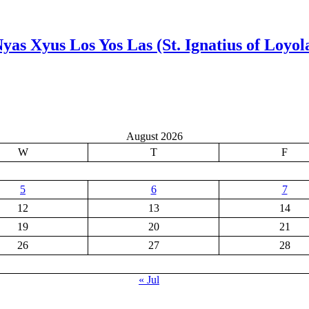
Nyas Xyus Los Yos Las (St. Ignatius of Loyol
August 2026
W
T
F
5
6
7
12
13
14
19
20
21
26
27
28
« Jul