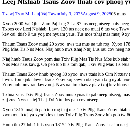
Leej Ntshiab Tsaus Zoov thiab cov phooj 
Txawj Tsav M. Lauj Vaj Tawm
July 9, 2025
August 9, 2025
0
5 mins
Xyoo 2000 Vaj Qhia Zam Paj Lug 2 tsa 87 tus neeg ntseeg haiv neeg
Txoos cov Leej Ntshiab. Lawv 120 tus neeg no muaj 6 tus yog Tswv Q
kev cai, thiab 9 tus yog me nyuam yaus. Tus mos tshaj mas muaj 9 xy
Thaum Tsaus Zoov muaj 20 xyoo, nws tau mus ua tub rog. Xyoo 1785 n
Plig Mas Tis Nus Mos. Niaj hnub nws tshaj Ntuj Lus rau cov neeg nts
Niaj hnub Tsaus Zoov pom tias Txiv Plig Mas Tis Nus Mos kub siab t
Nus Mos hais kawg. Ob peb lub hlis tom qab, Txiv Plig Mas Tis Nus 
Thaum Tsaus Zoov hnub nyoog 30 xyoo, nws txais lub Cim Ntxuav th
hwm. Tom qab ntawd Tsaus Zoov kuj kawm ntau yam txuj nyob hauv fa
Zoov pub mov rau lawv noj. Nws ua tim khawv piav txoj kev hloov sia
Txhua zaus Txiv Plig Tsaus Zoov mus xyuas ib pab neeg ntseeg, mas 
zuj zus. Nws ua tej Thaj Txi Ntuj los pab cov ntseeg.
Xyoo 1815 muaj ib pab tub rog tuaj ntes Txiv Plig Tsaus Zoov thiab c
xwm muab tej ya xyoob los ntaus Txiv Plig Tsaus Zoov lub pob tw 6
Hnub tim 27 lub 1 hlis xyoo 1815 Txiv Plig Tsaus Zoov tas sim ne