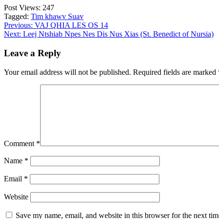
Post Views:
247
Tagged:
Tim khawv Suav
Post
Previous:
VAJ QHIA LES OS 14
Next:
Leej Ntshiab Npes Nes Dis Nus Xias (St. Benedict of Nursia)
navigation
Leave a Reply
Your email address will not be published.
Required fields are marked
Comment
*
Name
*
Email
*
Website
Save my name, email, and website in this browser for the next ti