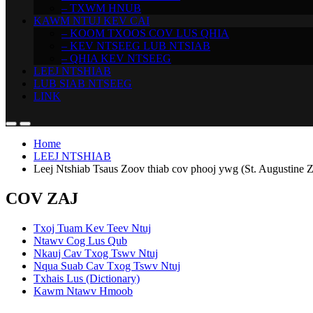
– TXWM HNUB
KAWM NTUJ KEV CAI
– KOOM TXOOS COV LUS QHIA
– KEV NTSEEG LUB NTSIAB
– QHIA KEV NTSEEG
LEEJ NTSHIAB
LUB SIAB NTSEEG
LINK
Home
LEEJ NTSHIAB
Leej Ntshiab Tsaus Zoov thiab cov phooj ywg (St. Augustin
COV ZAJ
Txoj Tuam Kev Teev Ntuj
Ntawv Cog Lus Qub
Nkauj Cav Txog Tswv Ntuj
Nqua Suab Cav Txog Tswv Ntuj
Txhais Lus (Dictionary)
Kawm Ntawv Hmoob