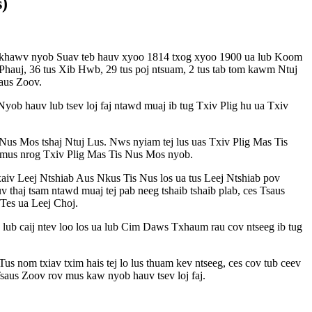
s)
tim khawv nyob Suav teb hauv xyoo 1814 txog xyoo 1900 ua lub Koom
Phauj, 36 tus Xib Hwb, 29 tus poj ntsuam, 2 tus tab tom kawm Ntuj
saus Zoov.
ob hauv lub tsev loj faj ntawd muaj ib tug Txiv Plig hu ua Txiv
Nus Mos tshaj Ntuj Lus. Nws nyiam tej lus uas Txiv Plig Mas Tis
ws mus nrog Txiv Plig Mas Tis Nus Mos nyob.
v Leej Ntshiab Aus Nkus Tis Nus los ua tus Leej Ntshiab pov
aj tsam ntawd muaj tej pab neeg tshaib tshaib plab, ces Tsaus
 Tes ua Leej Choj.
lub caij ntev loo los ua lub Cim Daws Txhaum rau cov ntseeg ib tug
us nom txiav txim hais tej lo lus thuam kev ntseeg, ces cov tub ceev
saus Zoov rov mus kaw nyob hauv tsev loj faj.