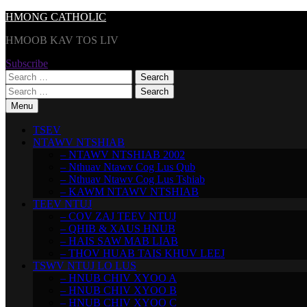
Skip
HMONG CATHOLIC
to
HMOOB KAV TOS LIV
content
Subscribe
Search
for:
Search
for:
Menu
TSEV
NTAWV NTSHIAB
– NTAWV NTSHIAB 2002
– Nthuav Ntawv Cog Lus Qub
– Nthuav Ntawv Cog Lus Tshiab
– KAWM NTAWV NTSHIAB
TEEV NTUJ
– COV ZAJ TEEV NTUJ
– QHIB & XAUS HNUB
– HAIS SAW MAB LIAB
– THOV HUAB TAIS KHUV LEEJ
TSWV NTUJ LO LUS
– HNUB CHIV XYOO A
– HNUB CHIV XYOO B
– HNUB CHIV XYOO C