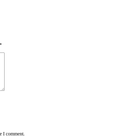
*
me I comment.