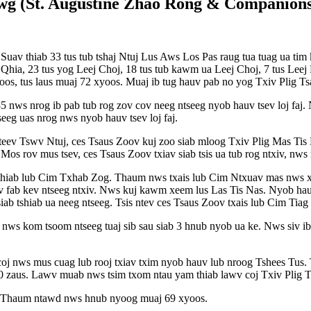
ywg (St. Augustine Zhao Rong & Companion
 Suav thiab 33 tus tub tshaj Ntuj Lus Aws Los Pas raug tua tuag ua 
hia, 23 tus yog Leej Choj, 18 tus tub kawm ua Leej Choj, 7 tus Leej 
oos, tus laus muaj 72 xyoos. Muaj ib tug hauv pab no yog Txiv Plig T
ws nrog ib pab tub rog zov cov neeg ntseeg nyob hauv tsev loj faj. Ny
eeg uas nrog nws nyob hauv tsev loj faj.
eev Tswv Ntuj, ces Tsaus Zoov kuj zoo siab mloog Txiv Plig Mas Tis 
Mos rov mus tsev, ces Tsaus Zoov txiav siab tsis ua tub rog ntxiv, n
iab lub Cim Txhab Zog. Thaum nws txais lub Cim Ntxuav mas nws xai
b kev ntseeg ntxiv. Nws kuj kawm xeem lus Las Tis Nas. Nyob hauv th
b tshiab ua neeg ntseeg. Tsis ntev ces Tsaus Zoov txais lub Cim Tiag
nws kom tsoom ntseeg tuaj sib sau siab 3 hnub nyob ua ke. Nws siv ib 
oj nws mus cuag lub rooj txiav txim nyob hauv lub nroog Tshees Tus. T
0 zaus. Lawv muab nws tsim txom ntau yam thiab lawv coj Txiv Plig T
ej. Thaum ntawd nws hnub nyoog muaj 69 xyoos.