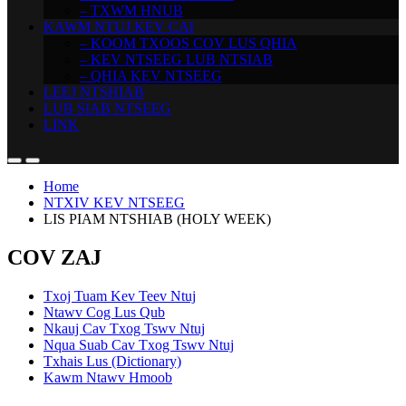
– TXWM HNUB
KAWM NTUJ KEV CAI
– KOOM TXOOS COV LUS QHIA
– KEV NTSEEG LUB NTSIAB
– QHIA KEV NTSEEG
LEEJ NTSHIAB
LUB SIAB NTSEEG
LINK
Home
NTXIV KEV NTSEEG
LIS PIAM NTSHIAB (HOLY WEEK)
COV ZAJ
Txoj Tuam Kev Teev Ntuj
Ntawv Cog Lus Qub
Nkauj Cav Txog Tswv Ntuj
Nqua Suab Cav Txog Tswv Ntuj
Txhais Lus (Dictionary)
Kawm Ntawv Hmoob