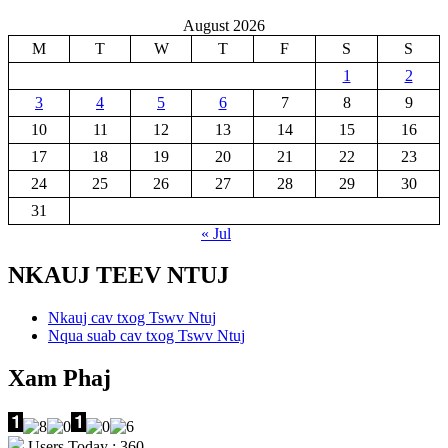
August 2026
M
T
W
T
F
S
S
1
2
3
4
5
6
7
8
9
10
11
12
13
14
15
16
17
18
19
20
21
22
23
24
25
26
27
28
29
30
31
« Jul
NKAUJ TEEV NTUJ
Nkauj cav txog Tswv Ntuj
Nqua suab cav txog Tswv Ntuj
Xam Phaj
Users Today : 360