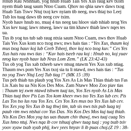
Hnub Rau Ntshhiab, yog hnub Huab Tais Yes Xus raug kev txom
nyem thiab taug saum Ntoo Cuam. Qhov no qhia sawv daws txog
Huab Tais Tswv Ntuj txoj kev nyiam tib neeg, nws thiaj tso Leej
Tub los tuag daws tib neeg cov txim.
Nyob hauv hnub no, muaj 4 tus neeg tau hloov siab tshiab nrog Yes
Xus kev tuag; lawv ntseeg, lawv ua tim khawv thiab lawv nqes tes
ua.
Tus ib yog tus tub sab raug ntxia saum Ntoo Cuam, nws thov Huab
Tais Yes Xus kom nco txog nws; nws hais tias :
“Yes Xus, thaum koj
mus txog hauv koj lub Ceeb Tsheej, thov koj nco txog kuv.” Ces Yes
Xus hais rau nws tias : “Kuv hais tseeb rau koj : Hnub no, koj yuav
nrog kuv nyob hauv lub Nras Lom Zem.” (LK 23:42-43)
Tus ob yog Tus xab txheeb sawv ntsug ntawm Yes Xus xub ntiag.
Thaum nws pom Yes Xus txoj sia tu li ntawd, nws hais tias :
“Tus
no yog Tswv Ntuj Leej Tub tiag !” (MK 15 :39)
Tus peb thiab tus plaub yog Yos Xes As Lis Mas Thias thiab tus Fas
Lis Xais hu ua Nis Kos Des Mos. Zam Ntawv Moo Zoo piav tias
:
Thaum tej xwm ntawd tshwm tuaj tas, Yos Xes nyob As Lis Mas
Thias tuaj thov Pis Las Tos kom kheev nws txo Yes Xus lub cev. Pis
Las Tos tso lus rau Yos Xes. Ces Yos Xes mus txo Yes Xus lub cev.
Yos Xes yog Yes Xus ib tug thwj tim, tab sis nws tsis pub luag tej
paub vim nws ntshai cov Yus Das. Nis Kos Des Mos kuj tuaj thiab.
Nis Kos Des Mos yog tus uas thaum chiv thawj, nws tuaj cuag Yes
Xus hmo ntuj. Nws nqa ib cov tshuaj qhwv tuag tuaj : yog txab txiv
yoov xyaw txab xyab phij, kwv yees hnyav li ib puas choj.(Z 19 : 38-