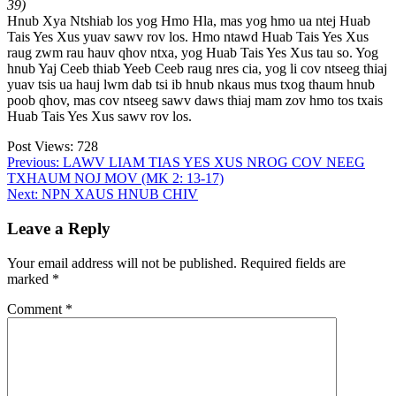
39)
Hnub Xya Ntshiab los yog Hmo Hla, mas yog hmo ua ntej Huab
Tais Yes Xus yuav sawv rov los. Hmo ntawd Huab Tais Yes Xus
raug zwm rau hauv qhov ntxa, yog Huab Tais Yes Xus tau so. Yog
hnub Yaj Ceeb thiab Yeeb Ceeb raug nres cia, yog li cov ntseeg thiaj
yuav tsis ua hauj lwm dab tsi ib hnub nkaus mus txog thaum hnub
poob qhov, mas cov ntseeg sawv daws thiaj mam zov hmo tos txais
Huab Tais Yes Xus sawv rov los.
Post Views:
728
Post
Previous:
LAWV LIAM TIAS YES XUS NROG COV NEEG
TXHAUM NOJ MOV (MK 2: 13-17)
navigation
Next:
NPN XAUS HNUB CHIV
Leave a Reply
Your email address will not be published.
Required fields are
marked
*
Comment
*