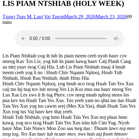
LIS PIAM NTSHIAB (HOLY WEEK)
Txawj Tsav M. Lauj Vaj Tawm
March 29, 2026
March 23, 2026
0
9
mins
Lis Piam Ntshiab yog ib lub lis piam tseem ceeb nyob hauv cov
ntseeg Kav Tos Liv, yog lub lis piam kawg hauv Caij Plaub Caug
ua ntej yuav txog Caij Hla. Lub Lis Piam Ntshiab muaj 4 hnub
tseem ceeb yog li no : Hnub Chiv Nqaum Nplooj, Hnub Tsib
Ntshiab, Hnub Rau Ntshiab, thiab Hmo Hla.
Hnub Chiv Nqaum Nplooj, yog hnub nco txog Huab Tais Yes Xus
caij tus luj tuaj tov lub nroog Yes Lis Kos mus rau hauv nroog Yes
Lus Xas Les xws li ib tug Pleev, cov neeg muab nplooj ntoos los
pua kev tos Huab Tais Yes Xus. Tus yeeb yam no qhia tau tias Huab
Tais Yes Xus yog tus cawm seej (Mes Xis Yas), thiab Huab Tais Yes
Xus yog tus Vaj hauv kev thaj yeeb.
Hnub Tsib Ntshiab, yog hmo Huab Tais Yes Xus noj pluas hmo
kawg, yog nco txog Huab Tais Yes Xus tsim lub Cim Yug. Nyob
hauv Mas Tais Ntawv Moo Zoo sau tseg tias :
Thaum lawv noj mov
txog tog, Yes Xus tuav lub ncuav mov, nws hais zaj foom hmoov