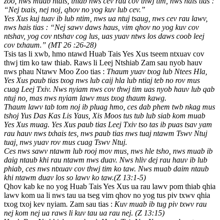
zoo, nws muab ntais, thiab nws cev rau cov thwj tim, nws hais tias :
“Nej txais, nej noj, qhov no yog kuv lub cev.”
Yes Xus kuj tuav ib lub ntim, nws ua ntuj tsaug, nws cev rau lawv,
nws hais tias : “Nej sawv daws haus, vim qhov no yog kuv cov
ntshav, yog cov ntshav cog lus, uas yuav ntws los daws coob leej
cov txhaum.” (MT 26 :26-28)
Tsis tas li xwb, hmo ntawd Huab Tais Yes Xus tseem ntxuav cov
thwj tim ko taw thiab. Raws li Leej Ntshiab Zam sau nyob hauv
nws phau Ntawv Moo Zoo tias :
Thaum yuav txog lub Ntees Hla,
Yes Xus paub tias txog nws lub caij hla lub ntiaj teb no rov mus
cuag Leej Txiv. Nws nyiam nws cov thwj tim uas nyob hauv lub qab
ntuj no, mas nws nyiam lawv mus txog thaum kawg.
Thaum lawv tab tom noj ib pluag hmo, ces dab phem twb nkag mus
tshoj Yus Das Kas Lis Yaus, Xis Moos tus tub lub siab kom muab
Yes Xus muag. Yes Xus paub tias Leej Txiv tso tas ib puas tsav yam
rau hauv nws txhais tes, nws paub tias nws tuaj ntawm Tswv Ntuj
tuaj, nws yuav rov mus cuag Tswv Ntuj.
Ces nws sawv ntawm lub rooj mov mus, nws hle tsho, nws muab ib
daig ntaub khi rau ntawm nws duav. Nws hliv dej rau hauv ib lub
phiab, ces nws ntxuav cov thwj tim ko taw. Nws muab daim ntaub
khi ntawm duav los so lawv ko taw.(Z 13:1-5)
Qhov kab ke no yog Huab Tais Yes Xus ua rau lawv pom thiab qhia
lawv kom ua li nws tau ua tseg vim qhov no yog tus piv txwv qhia
txog txoj kev nyiam. Zam sau tias :
Kuv muab ib tug piv txwv rau
nej kom nej ua raws li kuv tau ua rau nej. (Z 13:15)