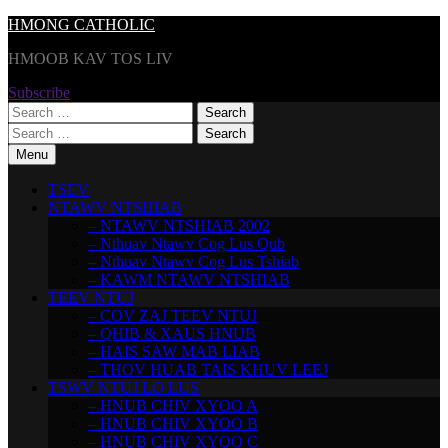
Skip
HMONG CATHOLIC
to
HMOOB KAV TOS LIV
content
Subscribe
Search
for:
Search
for:
Menu
TSEV
NTAWV NTSHIAB
– NTAWV NTSHIAB 2002
– Nthuav Ntawv Cog Lus Qub
– Nthuav Ntawv Cog Lus Tshiab
– KAWM NTAWV NTSHIAB
TEEV NTUJ
– COV ZAJ TEEV NTUJ
– QHIB & XAUS HNUB
– HAIS SAW MAB LIAB
– THOV HUAB TAIS KHUV LEEJ
TSWV NTUJ LO LUS
– HNUB CHIV XYOO A
– HNUB CHIV XYOO B
– HNUB CHIV XYOO C