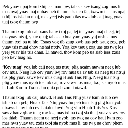
Peb yuav npaj kom txhij tas mam pw, tab sis kev tsaug zog mus li
mas nyaj yuav tuaj nphav peb thaum tsis nco faj, txawm tias tus npaj
txhij los tsis tau npaj, mas yeej tsis paub tias nws lub caij tuag yuav
tuaj txog thaum twg.
Thaum txog lub caij xaus hauv txoj pa, tej tus yuav huaj cheej, tej
tus yuav ntsaj, yuav quaj; tab sis txhua yam yuav yaj ntshis mus
thaum txoj pa tu hlo. Tsuas yog tib zaug xwb uas peb tsaug zog, peb
yuav tsis muaj qhov ntshai ntxiv. Yog kev tsaug zog uas tus twg los
yeej yuav hla tsis dhau. Li ntawd, thov kom peb ua siab lees txais
peb kev tuag no.
‘Kev tuag’
yog lub caij neeg tus ntsuj plig ncaim ntawm neeg lub
cev mus. Neeg lub cev yuav lwj rov mus ua av tab sis neeg tus ntsuj
tus plig yuav sawv kev mus cuag Huab Tais Ntuj. Neeg tus ntsuj
plig yuav mus nyob tos lub caij rov sawv los muaj txoj sia nyob mus
li. Lub Koom Txoos tau qhia peb zoo li ntawd.
Thaum txog lub caij ntawd, Huab Tais Ntuj yuav tsim ib lub cev
tshiab rau peb, Huab Tais Ntuj yuav hu peb tus ntsuj plig los nyob
ntxaws hauv lub cev tshiab ntawd. Yog vim Huab Tais Yes Xus
sawv hauv qhov tuag rov los, mas txhua txoj sia thiaj yuav sawv rov
los thiab. Thaum tseem ua neej nyob, tus twg ua cov hauj lwm zoo
mas nws yuav tau txais txoj sia nyob mus li, tus twg ua qhov phem