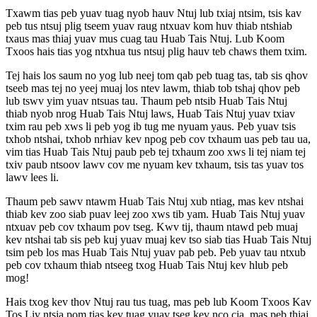
Txawm tias peb yuav tuag nyob hauv Ntuj lub txiaj ntsim, tsis kav
peb tus ntsuj plig tseem yuav raug ntxuav kom huv thiab ntshiab
txaus mas thiaj yuav mus cuag tau Huab Tais Ntuj. Lub Koom
Txoos hais tias yog ntxhua tus ntsuj plig hauv teb chaws them txim.
Tej hais los saum no yog lub neej tom qab peb tuag tas, tab sis qhov
tseeb mas tej no yeej muaj los ntev lawm, thiab tob tshaj qhov peb
lub tswv yim yuav ntsuas tau. Thaum peb ntsib Huab Tais Ntuj
thiab nyob nrog Huab Tais Ntuj laws, Huab Tais Ntuj yuav txiav
txim rau peb xws li peb yog ib tug me nyuam yaus. Peb yuav tsis
txhob ntshai, txhob nrhiav kev npog peb cov txhaum uas peb tau ua,
vim tias Huab Tais Ntuj paub peb tej txhaum zoo xws li tej niam tej
txiv paub ntsoov lawv cov me nyuam kev txhaum, tsis tas yuav tos
lawv lees li.
Thaum peb sawv ntawm Huab Tais Ntuj xub ntiag, mas kev ntshai
thiab kev zoo siab puav leej zoo xws tib yam. Huab Tais Ntuj yuav
ntxuav peb cov txhaum pov tseg. Kwv tij, thaum ntawd peb muaj
kev ntshai tab sis peb kuj yuav muaj kev tso siab tias Huab Tais Ntuj
tsim peb los mas Huab Tais Ntuj yuav pab peb. Peb yuav tau ntxub
peb cov txhaum thiab ntseeg txog Huab Tais Ntuj kev hlub peb
mog!
Hais txog kev thov Ntuj rau tus tuag, mas peb lub Koom Txoos Kav
Tos Liv ntsia pom tias kev tuag yuav tseg kev nco cia, mas peb thiaj