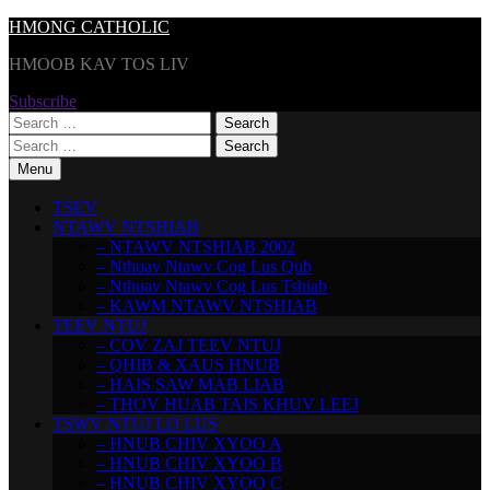
Skip
HMONG CATHOLIC
to
HMOOB KAV TOS LIV
content
Subscribe
Search
for:
Search
for:
Menu
TSEV
NTAWV NTSHIAB
– NTAWV NTSHIAB 2002
– Nthuav Ntawv Cog Lus Qub
– Nthuav Ntawv Cog Lus Tshiab
– KAWM NTAWV NTSHIAB
TEEV NTUJ
– COV ZAJ TEEV NTUJ
– QHIB & XAUS HNUB
– HAIS SAW MAB LIAB
– THOV HUAB TAIS KHUV LEEJ
TSWV NTUJ LO LUS
– HNUB CHIV XYOO A
– HNUB CHIV XYOO B
– HNUB CHIV XYOO C