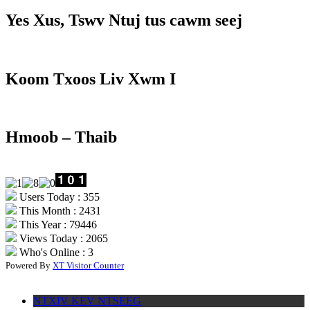
Yes Xus, Tswv Ntuj tus cawm seej
Koom Txoos Liv Xwm I
Hmoob – Thaib
Users Today : 355
This Month : 2431
This Year : 79446
Views Today : 2065
Who's Online : 3
Powered By
XT Visitor Counter
NTXIV KEV NTSEEG