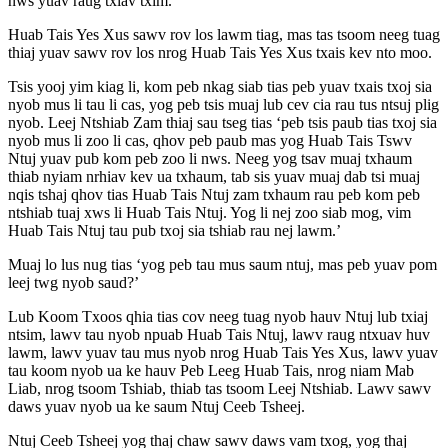
nws yuav raug txiav txim.
Huab Tais Yes Xus sawv rov los lawm tiag, mas tas tsoom neeg tuag
thiaj yuav sawv rov los nrog Huab Tais Yes Xus txais kev nto moo.
Tsis yooj yim kiag li, kom peb nkag siab tias peb yuav txais txoj sia
nyob mus li tau li cas, yog peb tsis muaj lub cev cia rau tus ntsuj plig
nyob. Leej Ntshiab Zam thiaj sau tseg tias ‘peb tsis paub tias txoj sia
nyob mus li zoo li cas, qhov peb paub mas yog Huab Tais Tswv
Ntuj yuav pub kom peb zoo li nws. Neeg yog tsav muaj txhaum
thiab nyiam nrhiav kev ua txhaum, tab sis yuav muaj dab tsi muaj
nqis tshaj qhov tias Huab Tais Ntuj zam txhaum rau peb kom peb
ntshiab tuaj xws li Huab Tais Ntuj. Yog li nej zoo siab mog, vim
Huab Tais Ntuj tau pub txoj sia tshiab rau nej lawm.’
Muaj lo lus nug tias ‘yog peb tau mus saum ntuj, mas peb yuav pom
leej twg nyob saud?’
Lub Koom Txoos qhia tias cov neeg tuag nyob hauv Ntuj lub txiaj
ntsim, lawv tau nyob npuab Huab Tais Ntuj, lawv raug ntxuav huv
lawm, lawv yuav tau mus nyob nrog Huab Tais Yes Xus, lawv yuav
tau koom nyob ua ke hauv Peb Leeg Huab Tais, nrog niam Mab
Liab, nrog tsoom Tshiab, thiab tas tsoom Leej Ntshiab. Lawv sawv
daws yuav nyob ua ke saum Ntuj Ceeb Tsheej.
Ntuj Ceeb Tsheej yog thaj chaw sawv daws vam txog, yog thaj