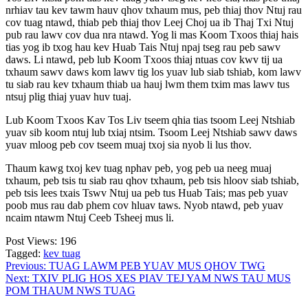
nrhiav tau kev tawm hauv qhov txhaum mus, peb thiaj thov Ntuj rau
cov tuag ntawd, thiab peb thiaj thov Leej Choj ua ib Thaj Txi Ntuj
pub rau lawv cov dua nra ntawd. Yog li mas Koom Txoos thiaj hais
tias yog ib txog hau kev Huab Tais Ntuj npaj tseg rau peb sawv
daws. Li ntawd, peb lub Koom Txoos thiaj ntuas cov kwv tij ua
txhaum sawv daws kom lawv tig los yuav lub siab tshiab, kom lawv
tu siab rau kev txhaum thiab ua hauj lwm them txim mas lawv tus
ntsuj plig thiaj yuav huv tuaj.
Lub Koom Txoos Kav Tos Liv tseem qhia tias tsoom Leej Ntshiab
yuav sib koom ntuj lub txiaj ntsim. Tsoom Leej Ntshiab sawv daws
yuav mloog peb cov tseem muaj txoj sia nyob li lus thov.
Thaum kawg txoj kev tuag nphav peb, yog peb ua neeg muaj
txhaum, peb tsis tu siab rau qhov txhaum, peb tsis hloov siab tshiab,
peb tsis lees txais Tswv Ntuj ua peb tus Huab Tais; mas peb yuav
poob mus rau dab phem cov hluav taws. Nyob ntawd, peb yuav
ncaim ntawm Ntuj Ceeb Tsheej mus li.
Post Views:
196
Tagged:
kev tuag
Post
Previous:
TUAG LAWM PEB YUAV MUS QHOV TWG
Next:
TXIV PLIG HOS XES PIAV TEJ YAM NWS TAU MUS
navigation
POM THAUM NWS TUAG