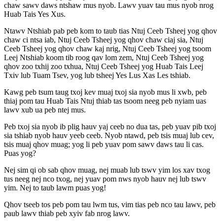
chaw sawv daws ntshaw mus nyob. Lawv yuav tau mus nyob nrog
Huab Tais Yes Xus.
Ntawv Ntshiab pab peb kom to taub tias Ntuj Ceeb Tsheej yog qhov
chaw ci ntsa iab, Ntuj Ceeb Tsheej yog qhov chaw ciaj sia, Ntuj
Ceeb Tsheej yog qhov chaw kaj nrig, Ntuj Ceeb Tsheej yog tsoom
Leej Ntshiab koom tib roog qav lom zem, Ntuj Ceeb Tsheej yog
qhov zoo txhij zoo txhua, Ntuj Ceeb Tsheej yog Huab Tais Leej
Txiv lub Tuam Tsev, yog lub tsheej Yes Lus Xas Les tshiab.
Kawg peb tsum taug txoj kev muaj txoj sia nyob mus li xwb, peb
thiaj pom tau Huab Tais Ntuj thiab tas tsoom neeg peb nyiam uas
lawv xub ua peb ntej mus.
Peb txoj sia nyob ib plig hauv yaj ceeb no dua tas, peb yuav pib txoj
sia tshiab nyob hauv yeeb ceeb. Nyob ntawd, peb tsis muaj lub cev,
tsis muaj qhov muag; yog li peb yuav pom sawv daws tau li cas.
Puas yog?
Nej sim qi ob sab qhov muag, nej muab lub tswv yim los xav txog
tus neeg nej nco txog, nej yuav pom nws nyob hauv nej lub tswv
yim. Nej to taub lawm puas yog!
Qhov tseeb tos peb pom tau lwm tus, vim tias peb nco tau lawv, peb
paub lawv thiab peb xyiv fab nrog lawv.