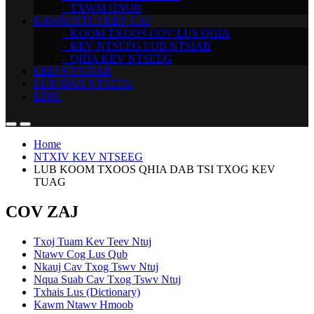
– TXWM HNUB
KAWM NTUJ KEV CAI
– KOOM TXOOS COV LUS QHIA
– KEV NTSEEG LUB NTSIAB
– QHIA KEV NTSEEG
LEEJ NTSHIAB
LUB SIAB NTSEEG
LINK
Home
NTXIV KEV NTSEEG
LUB KOOM TXOOS QHIA DAB TSI TXOG KEV
TUAG
COV ZAJ
Txoj Tuam Kev Teev Ntuj
Ntawv Cog Lus Qub
Nkauj Cav Txog Tswv Ntuj
Nqua Suab Cav Txog Tswv Ntuj
Txhais Lus (Dictionary)
Kawm Ntawv Hmoob