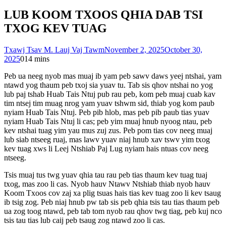
LUB KOOM TXOOS QHIA DAB TSI
TXOG KEV TUAG
Txawj Tsav M. Lauj Vaj Tawm
November 2, 2025
October 30,
2025
0
14 mins
Peb ua neeg nyob mas muaj ib yam peb sawv daws yeej ntshai, yam
ntawd yog thaum peb txoj sia yuav tu. Tab sis qhov ntshai no yog
lub paj tshab Huab Tais Ntuj pub rau peb, kom peb muaj cuab kav
tim ntsej tim muag nrog yam yuav tshwm sid, thiab yog kom paub
nyiam Huab Tais Ntuj. Peb pib hlob, mas peb pib paub tias yuav
nyiam Huab Tais Ntuj li cas; peb yim muaj hnub nyoog ntau, peb
kev ntshai tuag yim yau mus zuj zus. Peb pom tias cov neeg muaj
lub siab ntseeg ruaj, mas lawv yuav niaj hnub xav tswv yim txog
kev tuag xws li Leej Ntshiab Paj Lug nyiam hais ntuas cov neeg
ntseeg.
Tsis muaj tus twg yuav qhia tau rau peb tias thaum kev tuag tuaj
txog, mas zoo li cas. Nyob hauv Ntawv Ntshiab thiab nyob hauv
Koom Txoos cov zaj xa plig tsuas hais tias kev tuag zoo li kev tsaug
ib tsig zog. Peb niaj hnub pw tab sis peb qhia tsis tau tias thaum peb
ua zog toog ntawd, peb tab tom nyob rau qhov twg tiag, peb kuj nco
tsis tau tias lub caij peb tsaug zog ntawd zoo li cas.