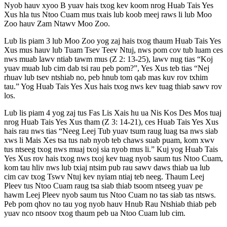
Nyob hauv xyoo B yuav hais txog kev koom nrog Huab Tais Yes
Xus hla tus Ntoo Cuam mus txais lub koob meej raws li lub Moo
Zoo hauv Zam Ntawv Moo Zoo.
Lub lis piam 3 lub Moo Zoo yog zaj hais txog thaum Huab Tais Yes
Xus mus hauv lub Tuam Tsev Teev Ntuj, nws pom cov tub luam ces
nws muab lawv ntiab tawm mus (Z 2: 13-25), lawv nug tias “Koj
yuav muab lub cim dab tsi rau peb pom?”, Yes Xus teb tias “Nej
rhuav lub tsev ntshiab no, peb hnub tom qab mas kuv rov txhim
tau.” Yog Huab Tais Yes Xus hais txog nws kev tuag thiab sawv rov
los.
Lub lis piam 4 yog zaj tus Fas Lis Xais hu ua Nis Kos Des Mos tuaj
nrog Huab Tais Yes Xus tham (Z 3: 14-21), ces Huab Tais Yes Xus
hais rau nws tias “Neeg Leej Tub yuav tsum raug luag tsa nws siab
xws li Mais Xes tsa tus nab nyob teb chaws suab puam, kom xwv
tus ntseeg txog nws muaj txoj sia nyob mus li.” Kuj yog Huab Tais
Yes Xus rov hais txog nws txoj kev tuag nyob saum tus Ntoo Cuam,
kom tau hliv nws lub txiaj ntsim pub rau sawv daws thiab ua lub
cim cav txog Tswv Ntuj kev nyiam ntiaj teb neeg. Thaum Leej
Pleev tus Ntoo Cuam raug tsa siab thiab tsoom ntseeg yuav pe
hawm Leej Pleev nyob saum tus Ntoo Cuam no tas siab tas ntsws.
Peb pom qhov no tau yog nyob hauv Hnub Rau Ntshiab thiab peb
yuav nco ntsoov txog thaum peb ua Ntoo Cuam lub cim.