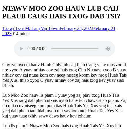
NTAWV MOO ZOO HAUV LUB CAIJ
PLAUB CAUG HAIS TXOG DAB TSI?
Txawj Tsav M. Lauj Vaj Tawm
February 24, 2023
February 21,
2023
0
14 mins
Cov zaj nyeem hauv Hnub Chiv lub caij Plab Caug yuav mus zoo li
no: xyoo A yuav nrhiav cov zaj hais txog Cim Ntxuav, xyoo B yuav
nrhiav cov zaj ntuas kom cov neeg ntseeg koom kev nrog Huab Tais
Yes Xus, thiab xyoo C yuav nrhiav cov zaj hais txog kev yuav siab
tshiab.
Lub Moo Zoo hauv lis piam 1 yuav yog zaj piav txog Huab Tais
Yes Xus raug dab phem ntxias nyob hauv teb chaws suab puam. Zaj
no qhia cov ntseeg kom pom tias Huab Tais Yes Xus yog tus txais
yeej dab phem tau thiab nyob rau yav tom ntej Huab Tais Yes Xus
kuj yuav tuag txhiv sawv daws hauv kev txhaum.
Lub lis piam 2 Ntawv Moo Zoo hais txog Huab Tais Yes Xus lub