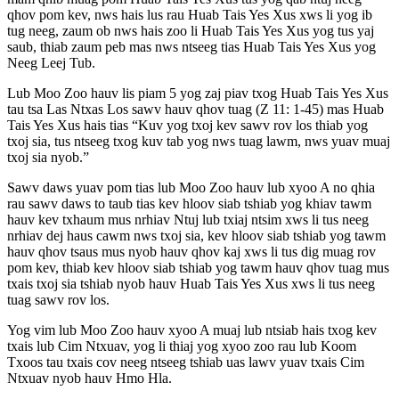
qhov pom kev, nws hais lus rau Huab Tais Yes Xus xws li yog ib
tug neeg, zaum ob nws hais zoo li Huab Tais Yes Xus yog tus yaj
saub, thiab zaum peb mas nws ntseeg tias Huab Tais Yes Xus yog
Neeg Leej Tub.
Lub Moo Zoo hauv lis piam 5 yog zaj piav txog Huab Tais Yes Xus
tau tsa Las Ntxas Los sawv hauv qhov tuag (Z 11: 1-45) mas Huab
Tais Yes Xus hais tias “Kuv yog txoj kev sawv rov los thiab yog
txoj sia, tus ntseeg txog kuv tab yog nws tuag lawm, nws yuav muaj
txoj sia nyob.”
Sawv daws yuav pom tias lub Moo Zoo hauv lub xyoo A no qhia
rau sawv daws to taub tias kev hloov siab tshiab yog khiav tawm
hauv kev txhaum mus nrhiav Ntuj lub txiaj ntsim xws li tus neeg
nrhiav dej haus cawm nws txoj sia, kev hloov siab tshiab yog tawm
hauv qhov tsaus mus nyob hauv qhov kaj xws li tus dig muag rov
pom kev, thiab kev hloov siab tshiab yog tawm hauv qhov tuag mus
txais txoj sia tshiab nyob hauv Huab Tais Yes Xus xws li tus neeg
tuag sawv rov los.
Yog vim lub Moo Zoo hauv xyoo A muaj lub ntsiab hais txog kev
txais lub Cim Ntxuav, yog li thiaj yog xyoo zoo rau lub Koom
Txoos tau txais cov neeg ntseeg tshiab uas lawv yuav txais Cim
Ntxuav nyob hauv Hmo Hla.