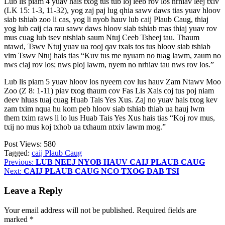
Lub lis piam 4 yuav hais txog tus tub loj leeb rov los nrhiav leej txiv
(LK 15: 1-3, 11-32), yog zaj paj lug qhia sawv daws tias yuav hloov
siab tshiab zoo li cas, yog li nyob hauv lub caij Plaub Caug, thiaj
yog lub caij cia rau sawv daws hloov siab tshiab mas thiaj yuav rov
mus cuag lub tsev ntshiab saum Ntuj Ceeb Tsheej tau. Thaum
ntawd, Tswv Ntuj yuav ua rooj qav txais tos tus hloov siab tshiab
vim Tswv Ntuj hais tias “Kuv tus me nyuam no tuag lawm, zaum no
nws ciaj rov los; nws ploj lawm, nyem no nrhiav tau nws rov los.”
Lub lis piam 5 yuav hloov los nyeem cov lus hauv Zam Ntawv Moo
Zoo (Z 8: 1-11) piav txog thaum cov Fas Lis Xais coj tus poj niam
deev hluas tuaj cuag Huab Tais Yes Xus. Zaj no yuav hais txog kev
zam txim nqua hu kom peb hloov siab tshiab thiab ua hauj lwm
them txim raws li lo lus Huab Tais Yes Xus hais tias “Koj rov mus,
txij no mus koj txhob ua txhaum ntxiv lawm mog.”
Post Views:
580
Tagged:
caij Plaub Caug
Post
Previous:
LUB NEEJ NYOB HAUV CAIJ PLAUB CAUG
Next:
CAIJ PLAUB CAUG NCO TXOG DAB TSI
navigation
Leave a Reply
Your email address will not be published.
Required fields are
marked
*