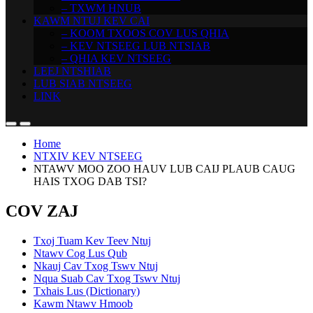
– TXWM HNUB
KAWM NTUJ KEV CAI
– KOOM TXOOS COV LUS QHIA
– KEV NTSEEG LUB NTSIAB
– QHIA KEV NTSEEG
LEEJ NTSHIAB
LUB SIAB NTSEEG
LINK
Home
NTXIV KEV NTSEEG
NTAWV MOO ZOO HAUV LUB CAIJ PLAUB CAUG
HAIS TXOG DAB TSI?
COV ZAJ
Txoj Tuam Kev Teev Ntuj
Ntawv Cog Lus Qub
Nkauj Cav Txog Tswv Ntuj
Nqua Suab Cav Txog Tswv Ntuj
Txhais Lus (Dictionary)
Kawm Ntawv Hmoob