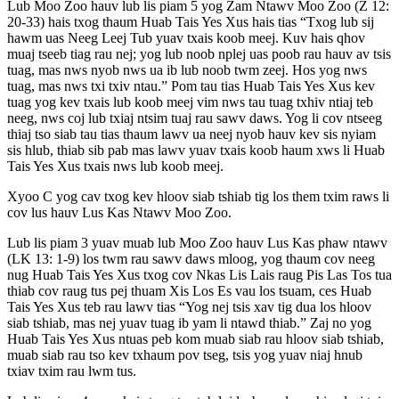
Lub Moo Zoo hauv lub lis piam 5 yog Zam Ntawv Moo Zoo (Z 12:
20-33) hais txog thaum Huab Tais Yes Xus hais tias “Txog lub sij
hawm uas Neeg Leej Tub yuav txais koob meej. Kuv hais qhov
muaj tseeb tiag rau nej; yog lub noob nplej uas poob rau hauv av tsis
tuag, mas nws nyob nws ua ib lub noob twm zeej. Hos yog nws
tuag, mas nws txi txiv ntau.” Pom tau tias Huab Tais Yes Xus kev
tuag yog kev txais lub koob meej vim nws tau tuag txhiv ntiaj teb
neeg, nws coj lub txiaj ntsim tuaj rau sawv daws. Yog li cov ntseeg
thiaj tso siab tau tias thaum lawv ua neej nyob hauv kev sis nyiam
sis hlub, thiab sib pab mas lawv yuav txais koob haum xws li Huab
Tais Yes Xus txais nws lub koob meej.
Xyoo C yog cav txog kev hloov siab tshiab tig los them txim raws li
cov lus hauv Lus Kas Ntawv Moo Zoo.
Lub lis piam 3 yuav muab lub Moo Zoo hauv Lus Kas phaw ntawv
(LK 13: 1-9) los twm rau sawv daws mloog, yog thaum cov neeg
nug Huab Tais Yes Xus txog cov Nkas Lis Lais raug Pis Las Tos tua
thiab cov raug tus pej thuam Xis Los Es vau los tsuam, ces Huab
Tais Yes Xus teb rau lawv tias “Yog nej tsis xav tig dua los hloov
siab tshiab, mas nej yuav tuag ib yam li ntawd thiab.” Zaj no yog
Huab Tais Yes Xus ntuas peb kom muab siab rau hloov siab tshiab,
muab siab rau tso kev txhaum pov tseg, tsis yog yuav niaj hnub
txiav txim rau lwm tus.