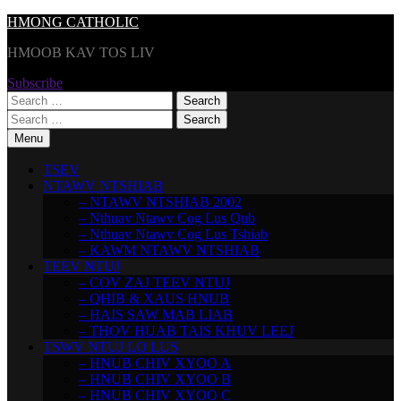
Skip
HMONG CATHOLIC
to
HMOOB KAV TOS LIV
content
Subscribe
Search
for:
Search
for:
Menu
TSEV
NTAWV NTSHIAB
– NTAWV NTSHIAB 2002
– Nthuav Ntawv Cog Lus Qub
– Nthuav Ntawv Cog Lus Tshiab
– KAWM NTAWV NTSHIAB
TEEV NTUJ
– COV ZAJ TEEV NTUJ
– QHIB & XAUS HNUB
– HAIS SAW MAB LIAB
– THOV HUAB TAIS KHUV LEEJ
TSWV NTUJ LO LUS
– HNUB CHIV XYOO A
– HNUB CHIV XYOO B
– HNUB CHIV XYOO C