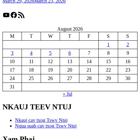
March 29, 2026
March 23, 2026
YouTube
Facebook
RSS Feed
August 2026
M
T
W
T
F
S
S
1
2
3
4
5
6
7
8
9
10
11
12
13
14
15
16
17
18
19
20
21
22
23
24
25
26
27
28
29
30
31
« Jul
NKAUJ TEEV NTUJ
Nkauj cav txog Tswv Ntuj
Nqua suab cav txog Tswv Ntuj
Xam Phaj