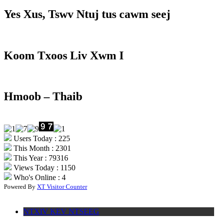
Yes Xus, Tswv Ntuj tus cawm seej
Koom Txoos Liv Xwm I
Hmoob – Thaib
Users Today : 225
This Month : 2301
This Year : 79316
Views Today : 1150
Who's Online : 4
Powered By
XT Visitor Counter
NTXIV KEV NTSEEG