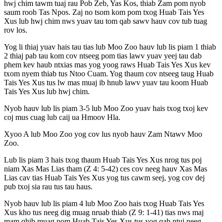
hwj chim tawm tuaj rau Pob Zeb, Yas Kos, thiab Zam pom nyob
saum roob Tas Npos. Zaj no tsom kom pom txog Huab Tais Yes
Xus lub hwj chim nws yuav tau tom qab sawv hauv cov tub tuag
rov los.
Yog li thiaj yuav hais tau tias lub Moo Zoo hauv lub lis piam 1 thiab
2 thiaj pab tau kom cov ntseeg pom tias lawv yuav yeej tau dab
phem kev haub ntxias mas yog yoog raws Huab Tais Yes Xus kev
txom nyem thiab tus Ntoo Cuam. Yog thaum cov ntseeg taug Huab
Tais Yes Xus tus lw mas muaj ib hnub lawv yuav tau koom Huab
Tais Yes Xus lub hwj chim.
Nyob hauv lub lis piam 3-5 lub Moo Zoo yuav hais txog txoj kev
coj mus cuag lub caij ua Hmoov Hla.
Xyoo A lub Moo Zoo yog cov lus nyob hauv Zam Ntawv Moo
Zoo.
Lub lis piam 3 hais txog thaum Huab Tais Yes Xus nrog tus poj
niam Xas Mas Lias tham (Z 4: 5-42) ces cov neeg hauv Xas Mas
Lias cav tias Huab Tais Yes Xus yog tus cawm seej, yog cov dej
pub txoj sia rau tus tau haus.
Nyob hauv lub lis piam 4 lub Moo Zoo hais txog Huab Tais Yes
Xus kho tus neeg dig muag nruab thiab (Z 9: 1-41) tias nws maj
mam qhib muag pom Huab Tais Yes Xus tus yog qab ntuj neeg