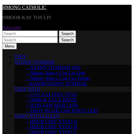
Skip
HMONG CATHOLIC
to
HMOOB KAV TOS LIV
content
Subscribe
Search
for:
Search
for:
Menu
TSEV
NTAWV NTSHIAB
– NTAWV NTSHIAB 2002
– Nthuav Ntawv Cog Lus Qub
– Nthuav Ntawv Cog Lus Tshiab
– KAWM NTAWV NTSHIAB
TEEV NTUJ
– COV ZAJ TEEV NTUJ
– QHIB & XAUS HNUB
– HAIS SAW MAB LIAB
– THOV HUAB TAIS KHUV LEEJ
TSWV NTUJ LO LUS
– HNUB CHIV XYOO A
– HNUB CHIV XYOO B
– HNUB CHIV XYOO C