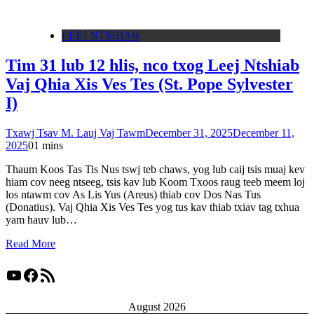
LEEJ NTSHIAB
Tim 31 lub 12 hlis, nco txog Leej Ntshiab
Vaj Qhia Xis Ves Tes (St. Pope Sylvester
I)
Txawj Tsav M. Lauj Vaj Tawm
December 31, 2025
December 11,
2025
0
1 mins
Thaum Koos Tas Tis Nus tswj teb chaws, yog lub caij tsis muaj kev
hiam cov neeg ntseeg, tsis kav lub Koom Txoos raug teeb meem loj
los ntawm cov As Lis Yus (Areus) thiab cov Dos Nas Tus
(Donatius). Vaj Qhia Xis Ves Tes yog tus kav thiab txiav tag txhua
yam hauv lub…
Read More
YouTube
Facebook
RSS Feed
August 2026