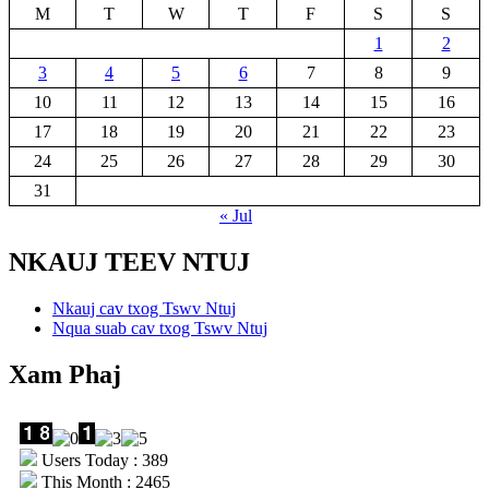
M
T
W
T
F
S
S
1
2
3
4
5
6
7
8
9
10
11
12
13
14
15
16
17
18
19
20
21
22
23
24
25
26
27
28
29
30
31
« Jul
NKAUJ TEEV NTUJ
Nkauj cav txog Tswv Ntuj
Nqua suab cav txog Tswv Ntuj
Xam Phaj
Users Today : 389
This Month : 2465