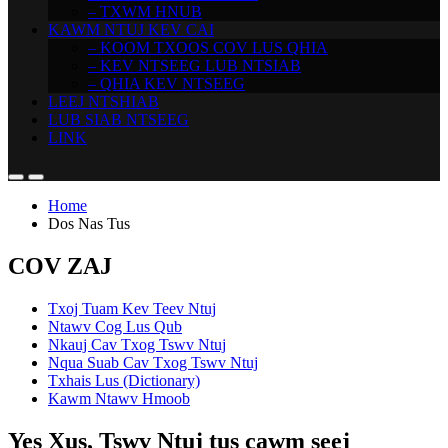
– TXWM HNUB
KAWM NTUJ KEV CAI
– KOOM TXOOS COV LUS QHIA
– KEV NTSEEG LUB NTSIAB
– QHIA KEV NTSEEG
LEEJ NTSHIAB
LUB SIAB NTSEEG
LINK
Home
Dos Nas Tus
COV ZAJ
Txoj Tuam Kev Teev Ntuj
Ntawv Cog Lus Qub
Nkauj Cav Txog Tswv Ntuj
Nqua Suab Cav Txog Tswv Ntuj
Txhais Lus (Dictionary)
Kawm Ntawv Hmoob
Yes Xus, Tswv Ntuj tus cawm seej