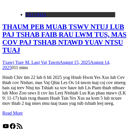
VAJ QHIA
THAUM PEB MUAB TSWV NTUJ LUB
PAJ TSHAB FAIB RAU LWM TUS, MAS
COV PAJ TSHAB NTAWD YUAV NTSU
TUAJ
Txawj Tsav M. Lauj Vaj Tawm
August 15, 2025
August 14,
2025
0
11 mins
Hnub Chiv tim 22 lub 6 hli 2025 yog Hnub Hwm Yes Xus lub Cev
thiab cov Ntshav, mas Vaj Qhia Les Os 14 tawm tuaj coj cov ntseeg
hais zaj teev Ntuj tus Tshiab xa xov hauv lub Lis Piam thiab nthuav
lub Moo Zoo raws li cov lus Leej Ntshiab Lus Kas phau ntawv (LK
9: 11-17) hais txog thaum Huab Tais Yes Xus ua kom 5 lub ncuav
mov thiab 2 tug ntses ntsu tuaj txaus yug tsib txhiab leej neeg.
Read More
YouTube
Facebook
RSS Feed