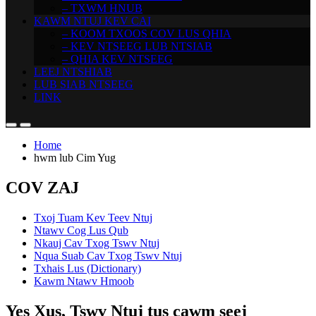
– TXWM HNUB
KAWM NTUJ KEV CAI
– KOOM TXOOS COV LUS QHIA
– KEV NTSEEG LUB NTSIAB
– QHIA KEV NTSEEG
LEEJ NTSHIAB
LUB SIAB NTSEEG
LINK
Home
hwm lub Cim Yug
COV ZAJ
Txoj Tuam Kev Teev Ntuj
Ntawv Cog Lus Qub
Nkauj Cav Txog Tswv Ntuj
Nqua Suab Cav Txog Tswv Ntuj
Txhais Lus (Dictionary)
Kawm Ntawv Hmoob
Yes Xus, Tswv Ntuj tus cawm seej