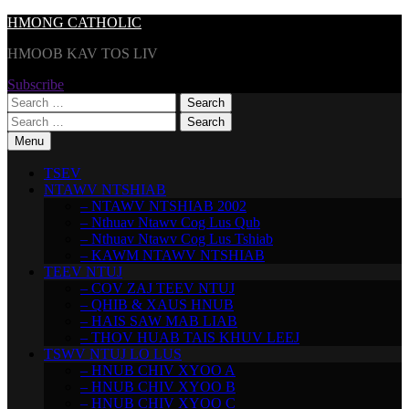
Skip
HMONG CATHOLIC
to
HMOOB KAV TOS LIV
content
Subscribe
Search
for:
Search
for:
Menu
TSEV
NTAWV NTSHIAB
– NTAWV NTSHIAB 2002
– Nthuav Ntawv Cog Lus Qub
– Nthuav Ntawv Cog Lus Tshiab
– KAWM NTAWV NTSHIAB
TEEV NTUJ
– COV ZAJ TEEV NTUJ
– QHIB & XAUS HNUB
– HAIS SAW MAB LIAB
– THOV HUAB TAIS KHUV LEEJ
TSWV NTUJ LO LUS
– HNUB CHIV XYOO A
– HNUB CHIV XYOO B
– HNUB CHIV XYOO C