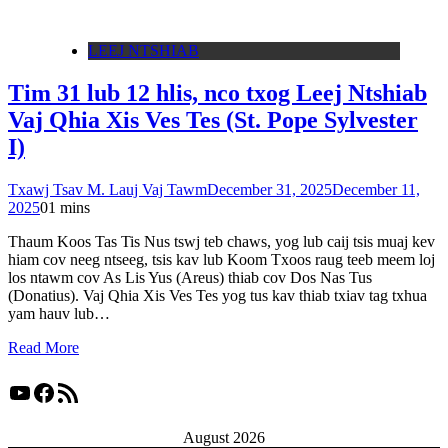
LEEJ NTSHIAB
Tim 31 lub 12 hlis, nco txog Leej Ntshiab
Vaj Qhia Xis Ves Tes (St. Pope Sylvester
I)
Txawj Tsav M. Lauj Vaj Tawm
December 31, 2025
December 11,
2025
0
1 mins
Thaum Koos Tas Tis Nus tswj teb chaws, yog lub caij tsis muaj kev
hiam cov neeg ntseeg, tsis kav lub Koom Txoos raug teeb meem loj
los ntawm cov As Lis Yus (Areus) thiab cov Dos Nas Tus
(Donatius). Vaj Qhia Xis Ves Tes yog tus kav thiab txiav tag txhua
yam hauv lub…
Read More
YouTube
Facebook
RSS Feed
August 2026