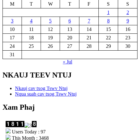
M
T
W
T
F
S
S
1
2
3
4
5
6
7
8
9
10
11
12
13
14
15
16
17
18
19
20
21
22
23
24
25
26
27
28
29
30
31
« Jul
NKAUJ TEEV NTUJ
Nkauj cav txog Tswv Ntuj
Nqua suab cav txog Tswv Ntuj
Xam Phaj
Users Today : 97
This Month : 3468