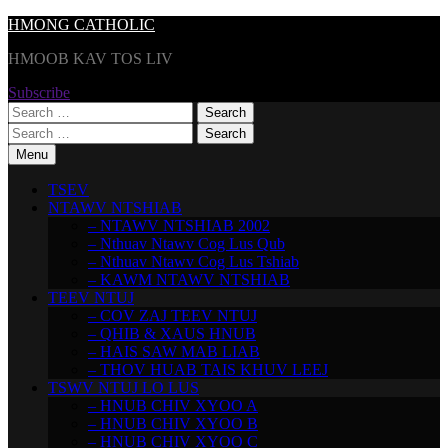
Skip
HMONG CATHOLIC
to
HMOOB KAV TOS LIV
content
Subscribe
Search
for:
Search
for:
Menu
TSEV
NTAWV NTSHIAB
– NTAWV NTSHIAB 2002
– Nthuav Ntawv Cog Lus Qub
– Nthuav Ntawv Cog Lus Tshiab
– KAWM NTAWV NTSHIAB
TEEV NTUJ
– COV ZAJ TEEV NTUJ
– QHIB & XAUS HNUB
– HAIS SAW MAB LIAB
– THOV HUAB TAIS KHUV LEEJ
TSWV NTUJ LO LUS
– HNUB CHIV XYOO A
– HNUB CHIV XYOO B
– HNUB CHIV XYOO C