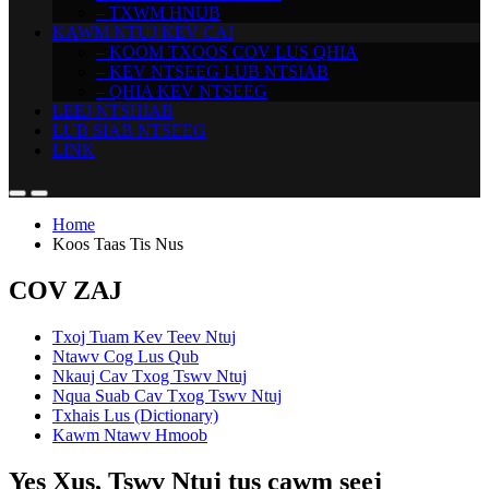
– TXWM HNUB
KAWM NTUJ KEV CAI
– KOOM TXOOS COV LUS QHIA
– KEV NTSEEG LUB NTSIAB
– QHIA KEV NTSEEG
LEEJ NTSHIAB
LUB SIAB NTSEEG
LINK
Home
Koos Taas Tis Nus
COV ZAJ
Txoj Tuam Kev Teev Ntuj
Ntawv Cog Lus Qub
Nkauj Cav Txog Tswv Ntuj
Nqua Suab Cav Txog Tswv Ntuj
Txhais Lus (Dictionary)
Kawm Ntawv Hmoob
Yes Xus, Tswv Ntuj tus cawm seej