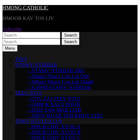
Skip
HMONG CATHOLIC
to
HMOOB KAV TOS LIV
content
Subscribe
Search
for:
Search
for:
Menu
TSEV
NTAWV NTSHIAB
– NTAWV NTSHIAB 2002
– Nthuav Ntawv Cog Lus Qub
– Nthuav Ntawv Cog Lus Tshiab
– KAWM NTAWV NTSHIAB
TEEV NTUJ
– COV ZAJ TEEV NTUJ
– QHIB & XAUS HNUB
– HAIS SAW MAB LIAB
– THOV HUAB TAIS KHUV LEEJ
TSWV NTUJ LO LUS
– HNUB CHIV XYOO A
– HNUB CHIV XYOO B
– HNUB CHIV XYOO C