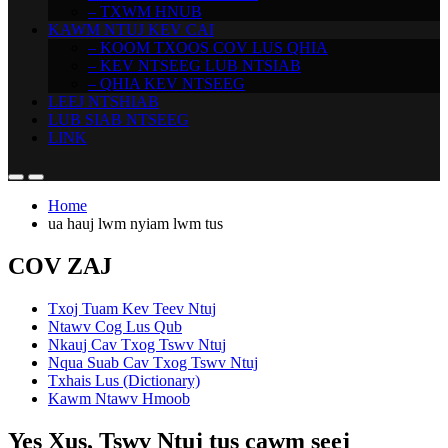
– TXWM HNUB
KAWM NTUJ KEV CAI
– KOOM TXOOS COV LUS QHIA
– KEV NTSEEG LUB NTSIAB
– QHIA KEV NTSEEG
LEEJ NTSHIAB
LUB SIAB NTSEEG
LINK
Home
ua hauj lwm nyiam lwm tus
COV ZAJ
Txoj Tuam Kev Teev Ntuj
Ntawv Cog Lus Qub
Nkauj Cav Txog Tswv Ntuj
Nqua Suab Cav Txog Tswv Ntuj
Txhais Lus (Dictionary)
Kawm Ntawv Hmoob
Yes Xus, Tswv Ntuj tus cawm seej