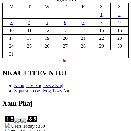
M
T
W
T
F
S
S
1
2
3
4
5
6
7
8
9
10
11
12
13
14
15
16
17
18
19
20
21
22
23
24
25
26
27
28
29
30
31
« Jul
NKAUJ TEEV NTUJ
Nkauj cav txog Tswv Ntuj
Nqua suab cav txog Tswv Ntuj
Xam Phaj
Users Today : 350