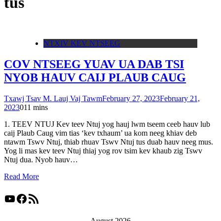
tus
NTXIV KEV NTSEEG
COV NTSEEG YUAV UA DAB TSI
NYOB HAUV CAIJ PLAUB CAUG
Txawj Tsav M. Lauj Vaj Tawm
February 27, 2023
February 21,
2023
0
11 mins
1. TEEV NTUJ Kev teev Ntuj yog hauj lwm tseem ceeb hauv lub
caij Plaub Caug vim tias ‘kev txhaum’ ua kom neeg khiav deb
ntawm Tswv Ntuj, thiab rhuav Tswv Ntuj tus duab hauv neeg mus.
Yog li mas kev teev Ntuj thiaj yog rov tsim kev khaub zig Tswv
Ntuj dua. Nyob hauv…
Read More
YouTube
Facebook
RSS Feed
August 2026