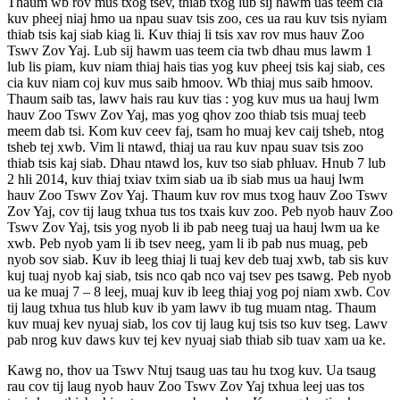
Thaum wb rov mus txog tsev, thiab txog lub sij hawm uas teem cia
kuv pheej niaj hmo ua npau suav tsis zoo, ces ua rau kuv tsis nyiam
thiab tsis kaj siab kiag li. Kuv thiaj li tsis xav rov mus hauv Zoo
Tswv Zov Yaj. Lub sij hawm uas teem cia twb dhau mus lawm 1
lub lis piam, kuv niam thiaj hais tias yog kuv pheej tsis kaj siab, ces
cia kuv niam coj kuv mus saib hmoov. Wb thiaj mus saib hmoov.
Thaum saib tas, lawv hais rau kuv tias : yog kuv mus ua hauj lwm
hauv Zoo Tswv Zov Yaj, mas yog qhov zoo thiab tsis muaj teeb
meem dab tsi. Kom kuv ceev faj, tsam ho muaj kev caij tsheb, ntog
tsheb tej xwb. Vim li ntawd, thiaj ua rau kuv npau suav tsis zoo
thiab tsis kaj siab. Dhau ntawd los, kuv tso siab phluav. Hnub 7 lub
2 hli 2014, kuv thiaj txiav txim siab ua ib siab mus ua hauj lwm
hauv Zoo Tswv Zov Yaj. Thaum kuv rov mus txog hauv Zoo Tswv
Zov Yaj, cov tij laug txhua tus tos txais kuv zoo. Peb nyob hauv Zoo
Tswv Zov Yaj, tsis yog nyob li ib pab neeg tuaj ua hauj lwm ua ke
xwb. Peb nyob yam li ib tsev neeg, yam li ib pab nus muag, peb
nyob sov siab. Kuv ib leeg thiaj li tuaj kev deb tuaj xwb, tab sis kuv
kuj tuaj nyob kaj siab, tsis nco qab nco vaj tsev pes tsawg. Peb nyob
ua ke muaj 7 – 8 leej, muaj kuv ib leeg thiaj yog poj niam xwb. Cov
tij laug txhua tus hlub kuv ib yam lawv ib tug muam ntag. Thaum
kuv muaj kev nyuaj siab, los cov tij laug kuj tsis tso kuv tseg. Lawv
pab nrog kuv daws kuv tej kev nyuaj siab thiab sib tuav xam ua ke.
Kawg no, thov ua Tswv Ntuj tsaug uas tau hu txog kuv. Ua tsaug
rau cov tij laug nyob hauv Zoo Tswv Zov Yaj txhua leej uas tos