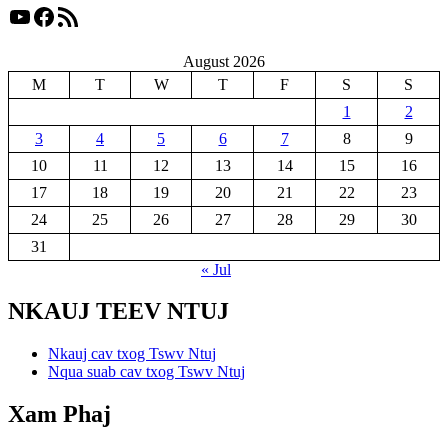
YouTube
Facebook
RSS Feed
August 2026
M
T
W
T
F
S
S
1
2
3
4
5
6
7
8
9
10
11
12
13
14
15
16
17
18
19
20
21
22
23
24
25
26
27
28
29
30
31
« Jul
NKAUJ TEEV NTUJ
Nkauj cav txog Tswv Ntuj
Nqua suab cav txog Tswv Ntuj
Xam Phaj