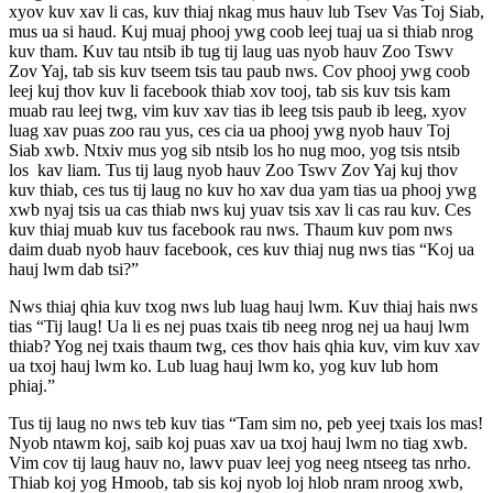
xyov kuv xav li cas, kuv thiaj nkag mus hauv lub Tsev Vas Toj Siab,
mus ua si haud. Kuj muaj phooj ywg coob leej tuaj ua si thiab nrog
kuv tham. Kuv tau ntsib ib tug tij laug uas nyob hauv Zoo Tswv
Zov Yaj, tab sis kuv tseem tsis tau paub nws. Cov phooj ywg coob
leej kuj thov kuv li facebook thiab xov tooj, tab sis kuv tsis kam
muab rau leej twg, vim kuv xav tias ib leeg tsis paub ib leeg, xyov
luag xav puas zoo rau yus, ces cia ua phooj ywg nyob hauv Toj
Siab xwb. Ntxiv mus yog sib ntsib los ho nug moo, yog tsis ntsib
los kav liam. Tus tij laug nyob hauv Zoo Tswv Zov Yaj kuj thov
kuv thiab, ces tus tij laug no kuv ho xav dua yam tias ua phooj ywg
xwb nyaj tsis ua cas thiab nws kuj yuav tsis xav li cas rau kuv. Ces
kuv thiaj muab kuv tus facebook rau nws. Thaum kuv pom nws
daim duab nyob hauv facebook, ces kuv thiaj nug nws tias “Koj ua
hauj lwm dab tsi?”
Nws thiaj qhia kuv txog nws lub luag hauj lwm. Kuv thiaj hais nws
tias “Tij laug! Ua li es nej puas txais tib neeg nrog nej ua hauj lwm
thiab? Yog nej txais thaum twg, ces thov hais qhia kuv, vim kuv xav
ua txoj hauj lwm ko. Lub luag hauj lwm ko, yog kuv lub hom
phiaj.”
Tus tij laug no nws teb kuv tias “Tam sim no, peb yeej txais los mas!
Nyob ntawm koj, saib koj puas xav ua txoj hauj lwm no tiag xwb.
Vim cov tij laug hauv no, lawv puav leej yog neeg ntseeg tas nrho.
Thiab koj yog Hmoob, tab sis koj nyob loj hlob nram nroog xwb,