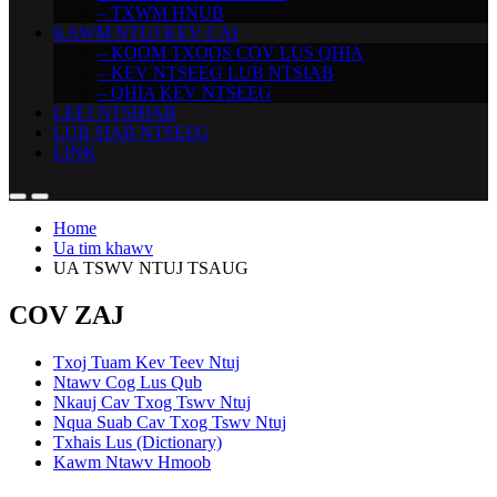
– TXWM HNUB
KAWM NTUJ KEV CAI
– KOOM TXOOS COV LUS QHIA
– KEV NTSEEG LUB NTSIAB
– QHIA KEV NTSEEG
LEEJ NTSHIAB
LUB SIAB NTSEEG
LINK
Home
Ua tim khawv
UA TSWV NTUJ TSAUG
COV ZAJ
Txoj Tuam Kev Teev Ntuj
Ntawv Cog Lus Qub
Nkauj Cav Txog Tswv Ntuj
Nqua Suab Cav Txog Tswv Ntuj
Txhais Lus (Dictionary)
Kawm Ntawv Hmoob