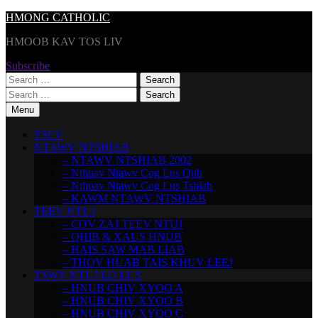
Skip
HMONG CATHOLIC
to
HMOOB KAV TOS LIV
content
Subscribe
Search
for:
Search
for:
Menu
TSEV
NTAWV NTSHIAB
– NTAWV NTSHIAB 2002
– Nthuav Ntawv Cog Lus Qub
– Nthuav Ntawv Cog Lus Tshiab
– KAWM NTAWV NTSHIAB
TEEV NTUJ
– COV ZAJ TEEV NTUJ
– QHIB & XAUS HNUB
– HAIS SAW MAB LIAB
– THOV HUAB TAIS KHUV LEEJ
TSWV NTUJ LO LUS
– HNUB CHIV XYOO A
– HNUB CHIV XYOO B
– HNUB CHIV XYOO C