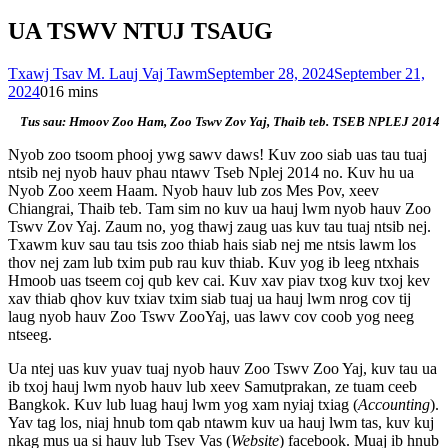
UA TSWV NTUJ TSAUG
Txawj Tsav M. Lauj Vaj Tawm
September 28, 2024
September 21,
2024
0
16 mins
Tus sau: Hmoov Zoo Ham, Zoo Tswv Zov Yaj, Thaib teb. TSEB NPLEJ 2014
Nyob zoo tsoom phooj ywg sawv daws! Kuv zoo siab uas tau tuaj
ntsib nej nyob hauv phau ntawv Tseb Nplej 2014 no. Kuv hu ua
Nyob Zoo xeem Haam. Nyob hauv lub zos Mes Pov, xeev
Chiangrai, Thaib teb. Tam sim no kuv ua hauj lwm nyob hauv Zoo
Tswv Zov Yaj. Zaum no, yog thawj zaug uas kuv tau tuaj ntsib nej.
Txawm kuv sau tau tsis zoo thiab hais siab nej me ntsis lawm los
thov nej zam lub txim pub rau kuv thiab. Kuv yog ib leeg ntxhais
Hmoob uas tseem coj qub kev cai. Kuv xav piav txog kuv txoj kev
xav thiab qhov kuv txiav txim siab tuaj ua hauj lwm nrog cov tij
laug nyob hauv Zoo Tswv ZooYaj, uas lawv cov coob yog neeg
ntseeg.
Ua ntej uas kuv yuav tuaj nyob hauv Zoo Tswv Zoo Yaj, kuv tau ua
ib txoj hauj lwm nyob hauv lub xeev Samutprakan, ze tuam ceeb
Bangkok. Kuv lub luag hauj lwm yog xam nyiaj txiag (
Accounting
).
Yav tag los, niaj hnub tom qab ntawm kuv ua hauj lwm tas, kuv kuj
nkag mus ua si hauv lub Tsev Vas (
Website
) facebook. Muaj ib hnub