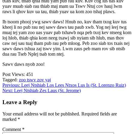
txais kuv, thiab qhia ntau yam pub rau kuv. Kuv cog lus tias kuv
yuav muab siab rau thiab maj mam ua Tswv Ntuj cov hauj lwm
raws li qhov kuv ua tau, thiab yuav ua kom zoo tshaj plaws.
Ib tsoom phooj ywg sawv daws! Hnub no, kuv tham txog kuv tus
kheej li no pub rau nej sawv daws tau paub xwb. Yog nej leej twg
muaj tej yam zoo uas yuav pab txhawb nqa peb txoj kev ntseeg kom
loj hlob, thiab qhia kom neeg txawj sib nyiam sib hlub, mas thov
caw nej sau tuaj tham pub rau peb mloog. Peb zoo siab tos txais nej
sawv daws txhua zaj tswv yim. Lwm zaus peb mam rov sib ntsib
dua rau Tseb Nplej tsab tom ntej.
Sawv daws nyob zoo!
Post Views:
451
Tagged:
zoo tswv zov yaj
Post
Previous:
Leej Ntshiab Los Lees Ntxos Lus Is (St. Lorenzo Ruiz)
Next:
Leej Ntshiab Zes Laus (St. Jerome)
navigation
Leave a Reply
Your email address will not be published.
Required fields are
marked
*
Comment
*