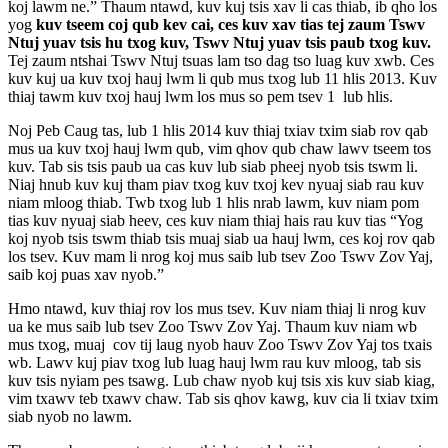
koj lawm ne.”
Thaum ntawd, kuv kuj tsis xav li cas thiab, ib qho los
yog
kuv tseem coj qub kev cai, ces kuv xav tias tej zaum Tswv
Ntuj yuav tsis hu txog kuv, Tswv Ntuj yuav tsis paub txog kuv.
Tej zaum ntshai Tswv Ntuj tsuas lam tso dag tso luag kuv xwb. Ces
kuv kuj ua kuv txoj hauj lwm li qub mus txog lub 11 hlis 2013. Kuv
thiaj tawm kuv txoj hauj lwm los mus so pem tsev 1 lub hlis.
Noj Peb Caug tas, lub 1 hlis 2014 kuv thiaj txiav txim siab rov qab
mus ua kuv txoj hauj lwm qub, vim qhov qub chaw lawv tseem tos
kuv. Tab sis tsis paub ua cas kuv lub siab pheej nyob tsis tswm li.
Niaj hnub kuv kuj tham piav txog kuv txoj kev nyuaj siab rau kuv
niam mloog thiab. Twb txog lub 1 hlis nrab lawm, kuv niam pom
tias kuv nyuaj siab heev, ces kuv niam thiaj hais rau kuv tias “Yog
koj nyob tsis tswm thiab tsis muaj siab ua hauj lwm, ces koj rov qab
los tsev. Kuv mam li nrog koj mus saib lub tsev Zoo Tswv Zov Yaj,
saib koj puas xav nyob.”
Hmo ntawd, kuv thiaj rov los mus tsev. Kuv niam thiaj li nrog kuv
ua ke mus saib lub tsev Zoo Tswv Zov Yaj. Thaum kuv niam wb
mus txog, muaj cov tij laug nyob hauv Zoo Tswv Zov Yaj tos txais
wb. Lawv kuj piav txog lub luag hauj lwm rau kuv mloog, tab sis
kuv tsis nyiam pes tsawg. Lub chaw nyob kuj tsis xis kuv siab kiag,
vim txawv teb txawv chaw. Tab sis qhov kawg, kuv cia li txiav txim
siab nyob no lawm.