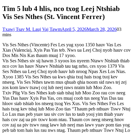
Tim 5 lub 4 hlis, nco txog Leej Ntshiab
Vis Ses Nthes (St. Vincent Ferrer)
Txawj Tsav M. Lauj Vaj Tawm
April 5, 2026
March 28, 2026
0
3
mins
Vis Ses Nthes (Vincente) Fes Les yug xyoo 1350 hauv Vas Les
Xias (Valencia), Xyis Pas Yas teb. Nws ua Leej Choj nyob hauv cov
Dos Mis Nis Kas thaum muaj 17 xyoo.
Vis Ses Nthes siv sij hawm 3 xyoos los nyeem Ntawv Ntshiab thiab
nco cov lus hauv Ntawv Ntshiab tau tag nrho, ces xyoo 1379 Vis
Ses Nthes ua Leej Choj nyob hauv lub nroog Npas Xes Los Nias.
Xyoo 1385 Vis Ses Nthes ua kws qhia txuj hais txog txoj kev
ntseeg. Vis Ses Nthes tawm mus qhuab qhia tsoom sid raws tej zej
zos kom lawv txawj coj lub neej raws nraim lub Moo Zoo.
Txiv Plig Vis Ses Nthes kub siab tshaj lub Moo Zoo rau cov neeg
Yus Das hauv Xyis Pas Yas, ces muaj coob tus neeg Yus Das tau
hloov siab tshiab los ntseeg txog Yes Xus. Vis Ses Nthes Fes Les
hais txog kev tshaj lub Moo Zoo tias “Thaum peb nthuav Tswv Ntuj
Lo Lus mas peb yuav tau siv cov lus to taub yooj yim thiab yuav
hais cov zaj ua piv txwv kom ntau. Thaum cov neeg ntseeg hnov
cov zaj ua piv txwv raug lawv lub neej mas lawv yuav pom tias yog
peb tab tom hais lus rau nws ntag. Thaum peb nthuav Tswv Ntuj Lo