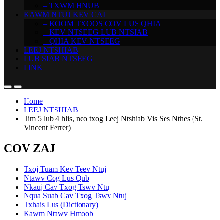
– TXWM HNUB
KAWM NTUJ KEV CAI
– KOOM TXOOS COV LUS QHIA
– KEV NTSEEG LUB NTSIAB
– QHIA KEV NTSEEG
LEEJ NTSHIAB
LUB SIAB NTSEEG
LINK
Home
LEEJ NTSHIAB
Tim 5 lub 4 hlis, nco txog Leej Ntshiab Vis Ses Nthes (St.
Vincent Ferrer)
COV ZAJ
Txoj Tuam Kev Teev Ntuj
Ntawv Cog Lus Qub
Nkauj Cav Txog Tswv Ntuj
Nqua Suab Cav Txog Tswv Ntuj
Txhais Lus (Dictionary)
Kawm Ntawv Hmoob