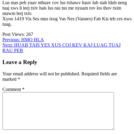
Lus mas peb yuav nthuav cov lus txhawv hauv lub siab hlub neeg
tuaj xws li leej txiv hais lus rau tus me nyuam rov los thov txim
ntawm leej txiv.
Xyoo 1419 Vis Ses mus txog Vas Nes (Vannes) Fab Kis teb ces nws
tuag.
Post Views:
267
Post
Previous:
HMO HLA
Next:
HUAB TAIS YES XUS COJ KEV KAJ LUAG TUAJ
navigation
RAU PEB
Leave a Reply
Your email address will not be published.
Required fields are
marked
*
Comment
*