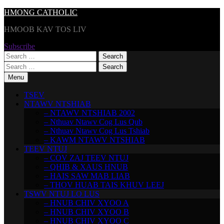
Skip
HMONG CATHOLIC
to
HMOOB KAV TOS LIV
content
Subscribe
Search
for:
Search
for:
Menu
TSEV
NTAWV NTSHIAB
– NTAWV NTSHIAB 2002
– Nthuav Ntawv Cog Lus Qub
– Nthuav Ntawv Cog Lus Tshiab
– KAWM NTAWV NTSHIAB
TEEV NTUJ
– COV ZAJ TEEV NTUJ
– QHIB & XAUS HNUB
– HAIS SAW MAB LIAB
– THOV HUAB TAIS KHUV LEEJ
TSWV NTUJ LO LUS
– HNUB CHIV XYOO A
– HNUB CHIV XYOO B
– HNUB CHIV XYOO C