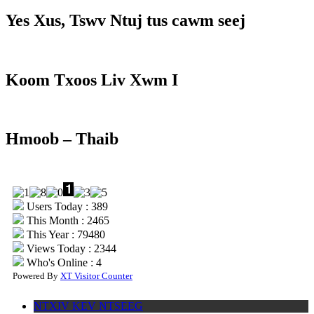
Yes Xus, Tswv Ntuj tus cawm seej
Koom Txoos Liv Xwm I
Hmoob – Thaib
Users Today : 389
This Month : 2465
This Year : 79480
Views Today : 2344
Who's Online : 4
Powered By
XT Visitor Counter
NTXIV KEV NTSEEG