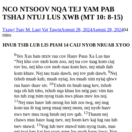
NCO NTSOOV NQA TEJ YAM PAB
TSHAJ NTUJ LUS XWB (MT 10: 8-15)
Txawj Tsav M. Lauj Vaj Tawm
August 28, 2024
August 28, 2024
0
4
mins
HNUB TSIB LUB LIS PIAM 14 CAIJ NYOB NRUAB XYOO
8
Yes Xus hais ntxiv rau cov Hauv Paus Xa Lus tias
“Nej kho cov mob kom zoo, nej tsa cov tuag kom ciaj
rov los, nej kho cov mob ruas kom huv, nej ntiab dab
9
kom khiav. Nej tau txais dawb, nej rov pub dawb.
Nej
txhob muab kub, muab nyiaj, los muab xim nyiaj qhwv
10
rau hauv duav siv.
Txhob ris hnab taug kev, txhob
nqa ob lub tsho, txhob nqa khau los nrig pas: vim tias
tus tub zog tsim nyog txais nws pluas mov los noj.
11
Nej mus hauv lub nroog los lub zos twg, nej nug
kom tau ib tug neeg muaj meej mom, nej nyob hauv
12
nws tsev mus txog hnub nej rov qab.
Thaum nej
chaws mus hauv luag tsev, nej foom kev kaj lug rau lub
13
tsev ntawd.
Yog lub tsev ntawd tsim nyog txais, mas
nej txoj kev kaj lug yuav nqes los nyob hauv lawv. Yog