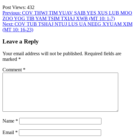
Post Views:
432
Post
Previous:
COV THWJ TIM YUAV SAIB YES XUS LUB MOO
ZOO YOG TIB YAM TSIM TXIAJ XWB (MT 10: 1-7)
navigation
Next:
COV TUB TSHAJ NTUJ LUS UA NEEG XYUAM XIM
(MT 10: 16-23)
Leave a Reply
Your email address will not be published.
Required fields are
marked
*
Comment
*
Name
*
Email
*