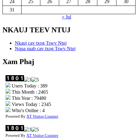
24
25
26
27
28
29
30
31
« Jul
NKAUJ TEEV NTUJ
Nkauj cav txog Tswv Ntuj
Nqua suab cav txog Tswv Ntuj
Xam Phaj
Users Today : 389
This Month : 2465
This Year : 79480
Views Today : 2345
Who's Online : 4
Powered By
XT Visitor Counter
Powered By
XT Visitor Counter