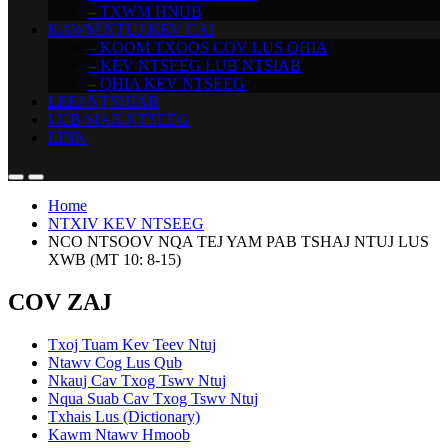
– TXWM HNUB
KAWM NTUJ KEV CAI
– KOOM TXOOS COV LUS QHIA
– KEV NTSEEG LUB NTSIAB
– QHIA KEV NTSEEG
LEEJ NTSHIAB
LUB SIAB NTSEEG
LINK
Home
NTXIV KEV NTSEEG
NCO NTSOOV NQA TEJ YAM PAB TSHAJ NTUJ LUS
XWB (MT 10: 8-15)
COV ZAJ
Txoj Tuam Kev Teev Ntuj
Ntawv Cog Lus Qub
Nkauj Cav Txog Tswv Ntuj
Nqua Suab Cav Txog Tswv Ntuj
Txhais Lus (Dictionary)
Kawm Ntawv Hmoob