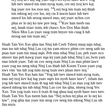
lub tsev ntawd tsis tsim nyog txais, ces nej txoj kev kaj
14
lug yuav rov los roos nej.
Leej twg tsis txais nej thiab
tsis mloog nej cov lus, nej cia li tawm hauv lub tsev
ntawd los lub nroog ntawd mus, nej yuav nchos cov
15
plua av lo nej ko taw pov tseg.
Kuv hais tseeb rau
nej, hnub txiav txim, teb chaws Xos Dos Mas thiab
Nkos Mos Las yuav raug txim hnyav tsis cuag li lub
nroog uas tsis txais nej.”
Huab Tais Yes Xus qhia tias Ntuj lub Ceeb Tsheej muaj nqis tshaj,
mas tus tub tshaj Ntuj Lus coj tus yam ntxwv phim cov neeg saib tas
puas tsav yam tsis muaj nqis. Peb mus tshaj Ntuj Lus, peb yuav nco
ntsoov tias peb kawg yuav nqa tej yam pab tshaj Ntuj Lus; lwm yam
mas txhob yuav. Tab sis cov neeg txais Ntuj Lus mas phim lawv
yuav yug tus neeg tshaj Ntuj Lus thiab lub Koom Txoos yuav yug
nws vim ‘tus tub zog tsim nyog txais nws pluas mov noj.’
Huab Tais Yes Xus hais tias “Yog lub tsev ntawd tsim nyog txais,
mas nej txoj kev kaj lug yuav nqes los nyob hauv lawv”, txhais tias
yog lub tsev ntawd txais ib tug tub tshaj Ntuj Lus mas yog lub tsev
ntawd mloog tus tub tshaj Ntuj Lus cov lus qhia, ntseeg txog Yes
Xus. Tsis yog txais xws li txais ib tug qhua tuaj nyob hauv nws tsev.
Huab Tais Yes Xus tseem hais tias “Nej nchos tej plua av lo nej ko
taw”, yog qhia tias yuav tsis nrog cov neeg tsis mloog Ntuj Lus sib
fim ntxiv.