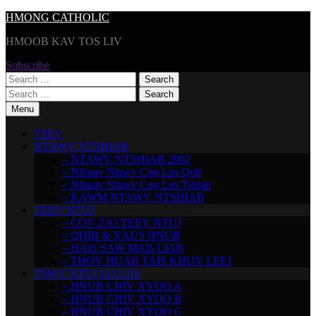
Skip
HMONG CATHOLIC
to
HMOOB KAV TOS LIV
content
Subscribe
Search
for:
Search
for:
Menu
TSEV
NTAWV NTSHIAB
– NTAWV NTSHIAB 2002
– Nthuav Ntawv Cog Lus Qub
– Nthuav Ntawv Cog Lus Tshiab
– KAWM NTAWV NTSHIAB
TEEV NTUJ
– COV ZAJ TEEV NTUJ
– QHIB & XAUS HNUB
– HAIS SAW MAB LIAB
– THOV HUAB TAIS KHUV LEEJ
TSWV NTUJ LO LUS
– HNUB CHIV XYOO A
– HNUB CHIV XYOO B
– HNUB CHIV XYOO C