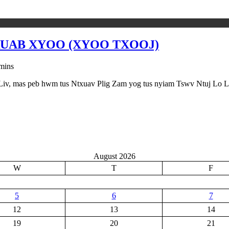
NRUAB XYOO (XYOO TXOOJ)
mins
 mas peb hwm tus Ntxuav Plig Zam yog tus nyiam Tswv Ntuj Lo Lus tas
August 2026
W
T
F
5
6
7
12
13
14
19
20
21