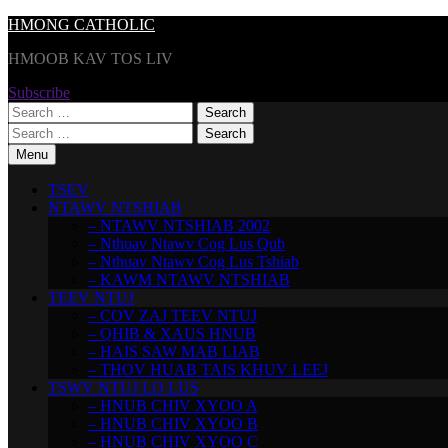
Skip
HMONG CATHOLIC
to
HMOOB KAV TOS LIV
content
Subscribe
Search
for:
Search
for:
Menu
TSEV
NTAWV NTSHIAB
– NTAWV NTSHIAB 2002
– Nthuav Ntawv Cog Lus Qub
– Nthuav Ntawv Cog Lus Tshiab
– KAWM NTAWV NTSHIAB
TEEV NTUJ
– COV ZAJ TEEV NTUJ
– QHIB & XAUS HNUB
– HAIS SAW MAB LIAB
– THOV HUAB TAIS KHUV LEEJ
TSWV NTUJ LO LUS
– HNUB CHIV XYOO A
– HNUB CHIV XYOO B
– HNUB CHIV XYOO C