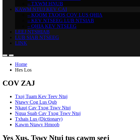
– TXWM HNUB
KAWM NTUJ KEV CAI
– KOOM TXOOS COV LUS QHIA
– KEV NTSEEG LUB NTSIAB
– QHIA KEV NTSEEG
LEEJ NTSHIAB
LUB SIAB NTSEEG
LINK
Home
Hes Los
COV ZAJ
Txoj Tuam Kev Teev Ntuj
Ntawv Cog Lus Qub
Nkauj Cav Txog Tswv Ntuj
Nqua Suab Cav Txog Tswv Ntuj
Txhais Lus (Dictionary)
Kawm Ntawv Hmoob
Yes Xus, Tswv Ntuj tus cawm seej