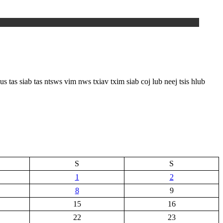
 siab tas ntsws vim nws txiav txim siab coj lub neej tsis hlub
S
S
1
2
8
9
15
16
22
23