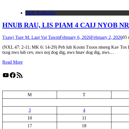
Daily Reflection
HNUB RAU, LIS PIAM 4 CAIJ NYOB 
Txawj Tsav M. Lauj Vaj Tawm
February 6, 2026
February 2, 2026
0
5 
(NXL 47: 2-11; MK 6: 14-29) Peb lub Koom Txoos ntseeg Kav Tos Liv,
txog nws lub cev, nws noj dog dig, nws hnav dog dig, nws…
Read More
YouTube
Facebook
RSS Feed
M
T
3
4
10
11
17
18