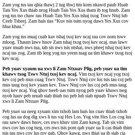
Zam yog tus tau qhia thawj 2 tug thwj tim kom nkawd paub Huab
Tais Yes Xus thiab nrog Huab Tais Yes Xus tham ib tog hnub. Zam
yog tus tso chaw rau Huab Tais Yes Xus tshaj txog Tswv Ntuj lub
Ceeb Tsheej. Zam hais tias “Kuv tsis tsim nyog daws Yes Xus cov
hlua khau.”
Zam yog tus muaj cuab kav tshaj txoj kev ncaj rau cov nom tswv
mloog. Thaum lawv hnov Zam tshaj txog txoj kev ncaj, mas lawv
yuav muab nws tua, tab sis nws tsis ntshai, nws pheej tshaj txoj kev
ncaj tas zog. Zam tib leeg yog tus yeem tuag ua tim khawv txog txoj
kev ncaj.
Peb yuav xyaum ua xws li Zam Ntxuav Plig, peb yuav ua tim
khawv txog Tswv Ntuj txoj kev ncaj.
Vim txoj kev ncaj yog txoj
kev coj peb mus cuag Tswv Ntuj. Tswv Ntuj cov lus tsis tau coj peb
mus taug txoj kev yuam kev. Tswv Ntuj cov lus coj peb mus taug
txoj kev ncaj. Yog qhov tseeb uas tsim nyog peb yuav khaws tseg
nyob hauv peb nruab siab thiab tso peb lub siab npuab Tswv Ntuj
xws li Zam Ntxuav Plig.
Peb yuav ua neeg xyuam xim txhob lam hais lus cuav thiab txhob
cog lus ua dog dig xws li tus vaj Hes Los. Yog vim Hes Los cog lus
rau sawv daws hnov, ces nws khuv xim Zam kawg. Tab sis vim
nws cov lus cog tseg, ces nws tsis pom qab yuav ua li cas thiab thim
tsis tau nws cov lus rov qab. Qhov kawg, nws thiaj ua ib siab cia