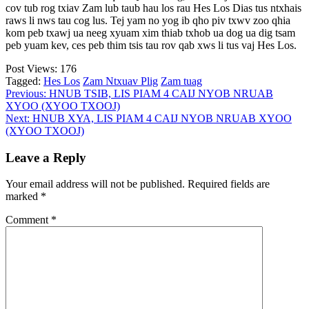
cov tub rog txiav Zam lub taub hau los rau Hes Los Dias tus ntxhais
raws li nws tau cog lus. Tej yam no yog ib qho piv txwv zoo qhia
kom peb txawj ua neeg xyuam xim thiab txhob ua dog ua dig tsam
peb yuam kev, ces peb thim tsis tau rov qab xws li tus vaj Hes Los.
Post Views:
176
Tagged:
Hes Los
Zam Ntxuav Plig
Zam tuag
Post
Previous:
HNUB TSIB, LIS PIAM 4 CAIJ NYOB NRUAB
XYOO (XYOO TXOOJ)
navigation
Next:
HNUB XYA, LIS PIAM 4 CAIJ NYOB NRUAB XYOO
(XYOO TXOOJ)
Leave a Reply
Your email address will not be published.
Required fields are
marked
*
Comment
*