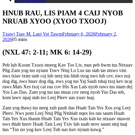
Daily Reflection
HNUB RAU, LIS PIAM 4 CAIJ NYOB
NRUAB XYOO (XYOO TXOOJ)
Txawj Tsav M. Lauj Vaj Tawm
February 6, 2026
February 2,
2026
0
5 mins
(NXL 47: 2-11; MK 6: 14-29)
Peb lub Koom Txoos ntseeg Kav Tos Liv, mas peb hwm tus Ntxuav
Plig Zam yog tus nyiam Tswv Ntuj Lo Lus tas siab tas ntsws vim
nws txiav txim siab coj lub neej tsis hlub txog nws lub cev, nws noj
dog dig, nws hnav dog dig, nws yog tus Yaj Saub tshaj txoj kev ncaj
raws Mais Xes txoj cai rau cov His Xas Lais nyob raws tus niam dej
Yos Las Das. Zam yog tus tau ntuas cov neeg nyob Yus Das teb,
kom lawv npaj siab tos Leej Pleev uas yuav tuaj.
Zam yog thawj tus neeg xub paub tias Huab Tais Yes Xus yog Leej
Pleev. Nws pom Leej Ntuj Plig Ntshiab nqes los rau saum Huab
Tais Yes Xus thaum Huab Tais Yes Xus txais kab ke ntxuav ntawm
nws thiab hnov Huab Tais Leej Txiv lub suab nrov saum ntuj tuaj
tias “Tus no yog kuv Leej Tub uas kuv nyiam kawg.”