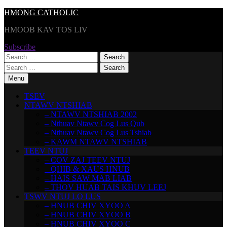
Skip
HMONG CATHOLIC
to
HMOOB KAV TOS LIV
content
Subscribe
Search
for:
Search
for:
Menu
TSEV
NTAWV NTSHIAB
– NTAWV NTSHIAB 2002
– Nthuav Ntawv Cog Lus Qub
– Nthuav Ntawv Cog Lus Tshiab
– KAWM NTAWV NTSHIAB
TEEV NTUJ
– COV ZAJ TEEV NTUJ
– QHIB & XAUS HNUB
– HAIS SAW MAB LIAB
– THOV HUAB TAIS KHUV LEEJ
TSWV NTUJ LO LUS
– HNUB CHIV XYOO A
– HNUB CHIV XYOO B
– HNUB CHIV XYOO C