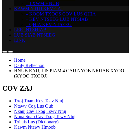
– TXWM HNUB
KAWM NTUJ KEV CAI
– KOOM TXOOS COV LUS QHIA
– KEV NTSEEG LUB NTSIAB
– QHIA KEV NTSEEG
LEEJ NTSHIAB
LUB SIAB NTSEEG
LINK
Home
Daily Reflection
HNUB RAU, LIS PIAM 4 CAIJ NYOB NRUAB XYOO
(XYOO TXOOJ)
COV ZAJ
Txoj Tuam Kev Teev Ntuj
Ntawv Cog Lus Qub
Nkauj Cav Txog Tswv Ntuj
Nqua Suab Cav Txog Tswv Ntuj
Txhais Lus (Dictionary)
Kawm Ntawv Hmoob