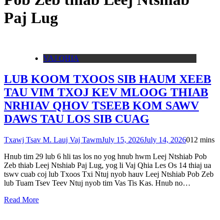
Paj Lug
VAJ QHIA
LUB KOOM TXOOS SIB HAUM XEEB
TAU VIM TXOJ KEV MLOOG THIAB
NRHIAV QHOV TSEEB KOM SAWV
DAWS TAU LOS SIB CUAG
Txawj Tsav M. Lauj Vaj Tawm
July 15, 2026
July 14, 2026
0
12 mins
Hnub tim 29 lub 6 hli tas los no yog hnub hwm Leej Ntshiab Pob
Zeb thiab Leej Ntshiab Paj Lug, yog li Vaj Qhia Les Os 14 thiaj ua
tswv cuab coj lub Txoos Txi Ntuj nyob hauv Leej Ntshiab Pob Zeb
lub Tuam Tsev Teev Ntuj nyob tim Vas Tis Kas. Hnub no…
Read More