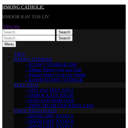
Skip
HMONG CATHOLIC
to
HMOOB KAV TOS LIV
content
Subscribe
Search
for:
Search
for:
Menu
TSEV
NTAWV NTSHIAB
– NTAWV NTSHIAB 2002
– Nthuav Ntawv Cog Lus Qub
– Nthuav Ntawv Cog Lus Tshiab
– KAWM NTAWV NTSHIAB
TEEV NTUJ
– COV ZAJ TEEV NTUJ
– QHIB & XAUS HNUB
– HAIS SAW MAB LIAB
– THOV HUAB TAIS KHUV LEEJ
TSWV NTUJ LO LUS
– HNUB CHIV XYOO A
– HNUB CHIV XYOO B
– HNUB CHIV XYOO C