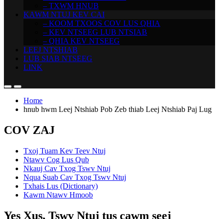
– TXWM HNUB
KAWM NTUJ KEV CAI
– KOOM TXOOS COV LUS QHIA
– KEV NTSEEG LUB NTSIAB
– QHIA KEV NTSEEG
LEEJ NTSHIAB
LUB SIAB NTSEEG
LINK
Home
hnub hwm Leej Ntshiab Pob Zeb thiab Leej Ntshiab Paj Lug
COV ZAJ
Txoj Tuam Kev Teev Ntuj
Ntawv Cog Lus Qub
Nkauj Cav Txog Tswv Ntuj
Nqua Suab Cav Txog Tswv Ntuj
Txhais Lus (Dictionary)
Kawm Ntawv Hmoob
Yes Xus, Tswv Ntuj tus cawm seej