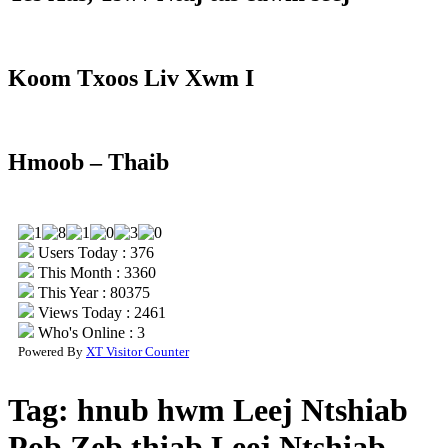
Koom Txoos Liv Xwm I
Hmoob – Thaib
Users Today : 376
This Month : 3360
This Year : 80375
Views Today : 2461
Who's Online : 3
Powered By
XT Visitor Counter
Tag:
hnub hwm Leej Ntshiab
Pob Zeb thiab Leej Ntshiab