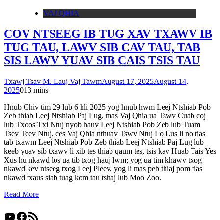
VAJ QHIA
COV NTSEEG IB TUG XAV TXAWV IB
TUG TAU, LAWV SIB CAV TAU, TAB
SIS LAWV YUAV SIB CAIS TSIS TAU
Txawj Tsav M. Lauj Vaj Tawm
August 17, 2025
August 14,
2025
0
13 mins
Hnub Chiv tim 29 lub 6 hli 2025 yog hnub hwm Leej Ntshiab Pob
Zeb thiab Leej Ntshiab Paj Lug, mas Vaj Qhia ua Tswv Cuab coj
lub Txoos Txi Ntuj nyob hauv Leej Ntshiab Pob Zeb lub Tuam
Tsev Teev Ntuj, ces Vaj Qhia nthuav Tswv Ntuj Lo Lus li no tias
tab txawm Leej Ntshiab Pob Zeb thiab Leej Ntshiab Paj Lug lub
keeb yuav sib txawv li xib tes thiab qaum tes, tsis kav Huab Tais Yes
Xus hu nkawd los ua tib txog hauj lwm; yog ua tim khawv txog
nkawd kev ntseeg txog Leej Pleev, yog li mas peb thiaj pom tias
nkawd txaus siab tuag kom tau tshaj lub Moo Zoo.
Read More
YouTube
Facebook
RSS Feed