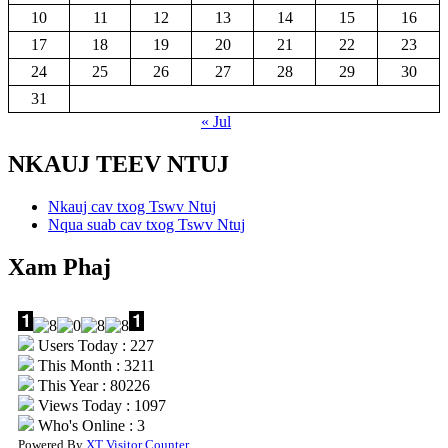
10
11
12
13
14
15
16
17
18
19
20
21
22
23
24
25
26
27
28
29
30
31
« Jul
NKAUJ TEEV NTUJ
Nkauj cav txog Tswv Ntuj
Nqua suab cav txog Tswv Ntuj
Xam Phaj
Users Today : 227
This Month : 3211
This Year : 80226
Views Today : 1097
Who's Online : 3
Powered By
XT Visitor Counter