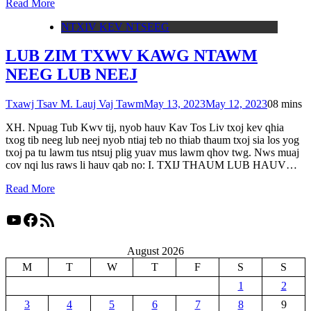
Read More
NTXIV KEV NTSEEG
LUB ZIM TXWV KAWG NTAWM
NEEG LUB NEEJ
Txawj Tsav M. Lauj Vaj Tawm
May 13, 2023
May 12, 2023
0
8 mins
XH. Npuag Tub Kwv tij, nyob hauv Kav Tos Liv txoj kev qhia
txog tib neeg lub neej nyob ntiaj teb no thiab thaum txoj sia los yog
txoj pa tu lawm tus ntsuj plig yuav mus lawm qhov twg. Nws muaj
cov nqi lus raws li hauv qab no: I. TXIJ THAUM LUB HAUV…
Read More
YouTube
Facebook
RSS Feed
August 2026
M
T
W
T
F
S
S
1
2
3
4
5
6
7
8
9