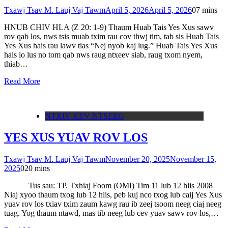
Txawj Tsav M. Lauj Vaj Tawm
April 5, 2026
April 5, 2026
0
7 mins
HNUB CHIV HLA (Z 20: 1-9) Thaum Huab Tais Yes Xus sawv
rov qab los, nws tsis muab txim rau cov thwj tim, tab sis Huab Tais
Yes Xus hais rau lawv tias “Nej nyob kaj lug.” Huab Tais Yes Xus
hais lo lus no tom qab nws raug ntxeev siab, raug txom nyem,
thiab…
Read More
NTXIV KEV NTSEEG
YES XUS YUAV ROV LOS
Txawj Tsav M. Lauj Vaj Tawm
November 20, 2025
November 15,
2025
0
20 mins
Tus sau: TP. Txhiaj Foom (OMI) Tim 11 lub 12 hlis 2008
Niaj xyoo thaum txog lub 12 hlis, peb kuj nco txog lub caij Yes Xus
yuav rov los txiav txim zaum kawg rau ib zeej tsoom neeg ciaj neeg
tuag. Yog thaum ntawd, mas tib neeg lub cev yuav sawv rov los,…