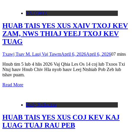
VAJ QHIA
HUAB TAIS YES XUS XAIV TXOJ KEV
ZAM, NWS THIAJ YEEJ TXOJ KEV
TUAG
Txawj Tsav M. Lauj Vaj Tawm
April 6, 2026
April 6, 2026
0
7 mins
Hnub tim 5 lub 4 hlis 2026 Vaj Qhia Les Os 14 coj lub Txoos Txi
Ntuj hauv Hnub Chiv Hla nyob hauv Leej Ntshiab Pob Zeb lub
tshav puam.
Read More
Daily Reflection
HUAB TAIS YES XUS COJ KEV KAJ
LUAG TUAJ RAU PEB