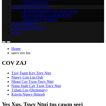
– TXWM HNUB
KAWM NTUJ KEV CAI
– KOOM TXOOS COV LUS QHIA
– KEV NTSEEG LUB NTSIAB
– QHIA KEV NTSEEG
LEEJ NTSHIAB
LUB SIAB NTSEEG
LINK
Home
sawv rov los
COV ZAJ
Txoj Tuam Kev Teev Ntuj
Ntawv Cog Lus Qub
Nkauj Cav Txog Tswv Ntuj
Nqua Suab Cav Txog Tswv Ntuj
Txhais Lus (Dictionary)
Kawm Ntawv Hmoob
Yes Xus, Tswv Ntuj tus cawm seej