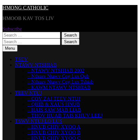
Skip
HMONG CATHOLIC
to
HMOOB KAV TOS LIV
content
Subscribe
Search
for:
Search
for:
Menu
TSEV
NTAWV NTSHIAB
– NTAWV NTSHIAB 2002
– Nthuav Ntawv Cog Lus Qub
– Nthuav Ntawv Cog Lus Tshiab
– KAWM NTAWV NTSHIAB
TEEV NTUJ
– COV ZAJ TEEV NTUJ
– QHIB & XAUS HNUB
– HAIS SAW MAB LIAB
– THOV HUAB TAIS KHUV LEEJ
TSWV NTUJ LO LUS
– HNUB CHIV XYOO A
– HNUB CHIV XYOO B
– HNUB CHIV XYOO C