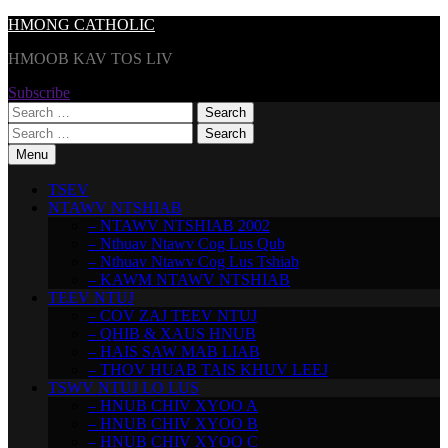
Skip
HMONG CATHOLIC
to
HMOOB KAV TOS LIV
content
Subscribe
Search
for:
Search
for:
Menu
TSEV
NTAWV NTSHIAB
– NTAWV NTSHIAB 2002
– Nthuav Ntawv Cog Lus Qub
– Nthuav Ntawv Cog Lus Tshiab
– KAWM NTAWV NTSHIAB
TEEV NTUJ
– COV ZAJ TEEV NTUJ
– QHIB & XAUS HNUB
– HAIS SAW MAB LIAB
– THOV HUAB TAIS KHUV LEEJ
TSWV NTUJ LO LUS
– HNUB CHIV XYOO A
– HNUB CHIV XYOO B
– HNUB CHIV XYOO C