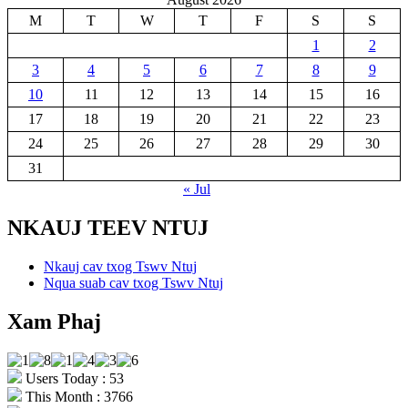
M
T
W
T
F
S
S
1
2
3
4
5
6
7
8
9
10
11
12
13
14
15
16
17
18
19
20
21
22
23
24
25
26
27
28
29
30
31
« Jul
NKAUJ TEEV NTUJ
Nkauj cav txog Tswv Ntuj
Nqua suab cav txog Tswv Ntuj
Xam Phaj
Users Today : 53
This Month : 3766