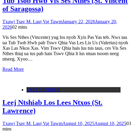
Tub Tsob Hwb Vis Ses Nthes (St. Vincent
of Saragossa)
Txawj Tsav M. Lauj Vaj Tawm
January 22, 2026
January 20,
2026
0
2 mins
Vis Ses Nthes (Vincente) yug los nyob Xyis Pas Yas teb. Nws tau
ua Tub Tsob Hwb pab Tswv Qhia Vas Les Lis Us (Valerius) nyob
Xas Las Nkos Xas. Vim Tswv Qhia hais lus tsis taus, ces Vis Ses
Nthes thiaj ua tus pab hais Tswv Qhia li lus ntuas tsoom neeg
ntseeg. Xyoo…
Read More
LEEJ NTSHIAB
Leej Ntshiab Los Lees Ntxos (St.
Lawrence)
Txawj Tsav M. Lauj Vaj Tawm
August 10, 2025
August 10, 2025
0
3
mins