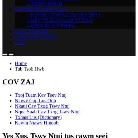
– TXWM HNUB
KAWM NTUJ KEV CAI
– KOOM TXOOS COV LUS QHIA
– KEV NTSEEG LUB NTSIAB
– QHIA KEV NTSEEG
LEEJ NTSHIAB
LUB SIAB NTSEEG
LINK
Home
Tub Tsob Hwb
COV ZAJ
Txoj Tuam Kev Teev Ntuj
Ntawv Cog Lus Qub
Nkauj Cav Txog Tswv Ntuj
Nqua Suab Cav Txog Tswv Ntuj
Txhais Lus (Dictionary)
Kawm Ntawv Hmoob
Yes Xus, Tswv Ntuj tus cawm seej