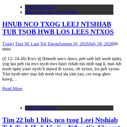
Daily Reflection
Ntawv Moo Zoo txwm hnub
HNUB NCO TXOG LEEJ NTSHIAB
TUB TSOB HWB LOS LEES NTXOS
Txawj Tsav M. Lauj Vaj Tawm
August 10, 2026
July 28, 2026
0
9
mins
(Z 12: 24-26) Kwv tij Hmoob sawv daws, peb saib lub noob nplej,
yog tias peb cia nws nyob nws hauv txhab tsis ntub nag li, mas lub
noob nplej yuav nyob li ntawd ib xyoos, ob xyoos, los peb xyoos.
Yim nyob ntev mas lub noob txoj sia yim yau, ces txog qhov
kawg…
Read More
LEEJ NTSHIAB
Tim 22 lub 1 hlis, nco txog Leej Ntshiab