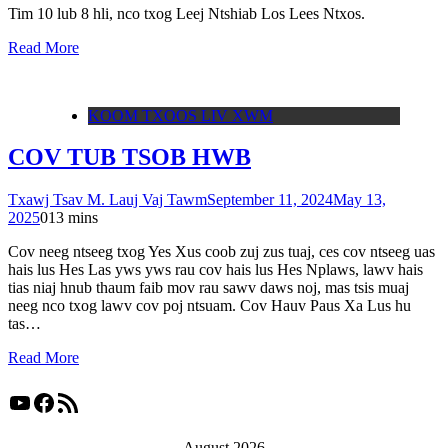
Tim 10 lub 8 hli, nco txog Leej Ntshiab Los Lees Ntxos.
Read More
KOOM TXOOS LIV XWM
COV TUB TSOB HWB
Txawj Tsav M. Lauj Vaj Tawm
September 11, 2024
May 13,
2025
0
13 mins
Cov neeg ntseeg txog Yes Xus coob zuj zus tuaj, ces cov ntseeg uas
hais lus Hes Las yws yws rau cov hais lus Hes Nplaws, lawv hais
tias niaj hnub thaum faib mov rau sawv daws noj, mas tsis muaj
neeg nco txog lawv cov poj ntsuam. Cov Hauv Paus Xa Lus hu
tas…
Read More
YouTube
Facebook
RSS Feed
August 2026