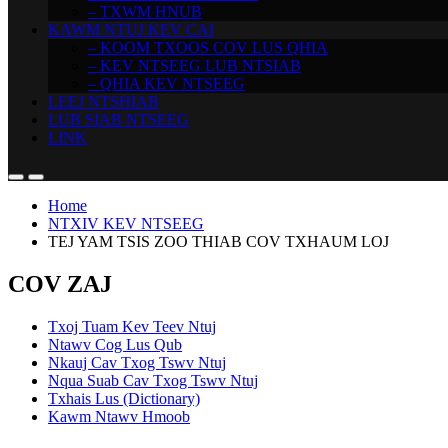
– TXWM HNUB
KAWM NTUJ KEV CAI
– KOOM TXOOS COV LUS QHIA
– KEV NTSEEG LUB NTSIAB
– QHIA KEV NTSEEG
LEEJ NTSHIAB
LUB SIAB NTSEEG
LINK
Home
NTXIV KEV NTSEEG
TEJ YAM TSIS ZOO THIAB COV TXHAUM LOJ
COV ZAJ
Txoj Tuam Kev Teev Ntuj
Ntawv Cog Lus Qub
Nkauj Cav Txog Tswv Ntuj
Nqua Suab Cav Txog Tswv Ntuj
Txhais Lus (Dictionary)
Kawm Ntawv Hmoob