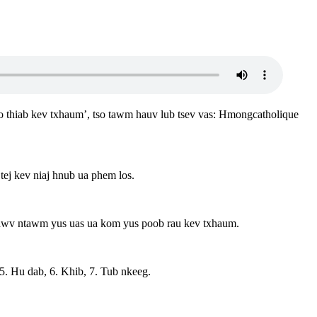
zoo thiab kev txhaum’, tso tawm hauv lub tsev vas: Hmongcatholique
tej kev niaj hnub ua phem los.
b rawv ntawm yus uas ua kom yus poob rau kev txhaum.
 5. Hu dab, 6. Khib, 7. Tub nkeeg.