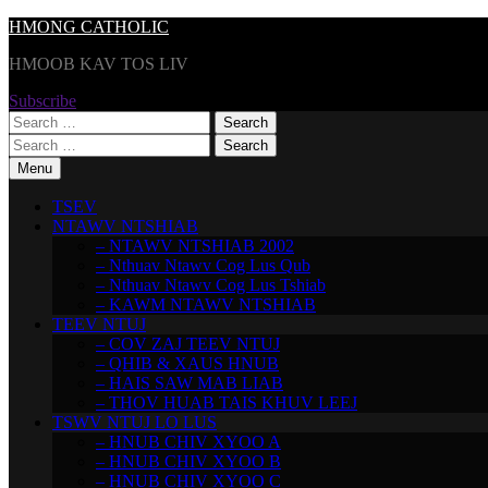
Skip
HMONG CATHOLIC
to
HMOOB KAV TOS LIV
content
Subscribe
Search
for:
Search
for:
Menu
TSEV
NTAWV NTSHIAB
– NTAWV NTSHIAB 2002
– Nthuav Ntawv Cog Lus Qub
– Nthuav Ntawv Cog Lus Tshiab
– KAWM NTAWV NTSHIAB
TEEV NTUJ
– COV ZAJ TEEV NTUJ
– QHIB & XAUS HNUB
– HAIS SAW MAB LIAB
– THOV HUAB TAIS KHUV LEEJ
TSWV NTUJ LO LUS
– HNUB CHIV XYOO A
– HNUB CHIV XYOO B
– HNUB CHIV XYOO C