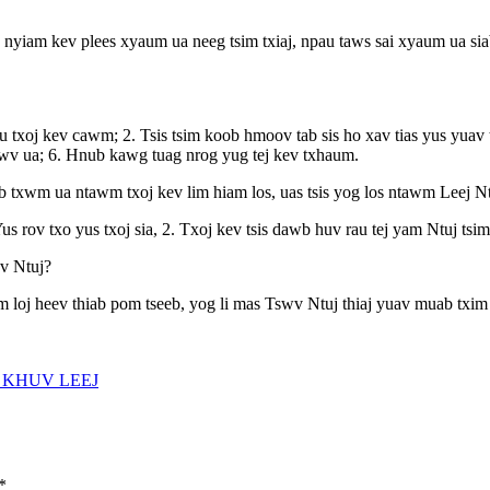
, nyiam kev plees xyaum ua neeg tsim txiaj, npau taws sai xyaum ua si
au txoj kev cawm; 2. Tsis tsim koob hmoov tab sis ho xav tias yus yuav
hawv ua; 6. Hnub kawg tuag nrog yug tej kev txhaum.
 txwm ua ntawm txoj kev lim hiam los, uas tsis yog los ntawm Leej Nt
ov txo yus txoj sia, 2. Txoj kev tsis dawb huv rau tej yam Ntuj tsim, 
wv Ntuj?
 loj heev thiab pom tseeb, yog li mas Tswv Ntuj thiaj yuav muab txim
 KHUV LEEJ
*