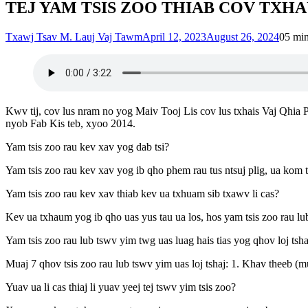
TEJ YAM TSIS ZOO THIAB COV TXH
Txawj Tsav M. Lauj Vaj Tawm
April 12, 2023
August 26, 2024
0
5 mi
Kwv tij, cov lus nram no yog Maiv Tooj Lis cov lus txhais Vaj Qhia 
nyob Fab Kis teb, xyoo 2014.
Yam tsis zoo rau kev xav yog dab tsi?
Yam tsis zoo rau kev xav yog ib qho phem rau tus ntsuj plig, ua kom 
Yam tsis zoo rau kev xav thiab kev ua txhuam sib txawv li cas?
Kev ua txhaum yog ib qho uas yus tau ua los, hos yam tsis zoo rau 
Yam tsis zoo rau lub tswv yim twg uas luag hais tias yog qhov loj tsha
Muaj 7 qhov tsis zoo rau lub tswv yim uas loj tshaj: 1. Khav theeb (m
Yuav ua li cas thiaj li yuav yeej tej tswv yim tsis zoo?