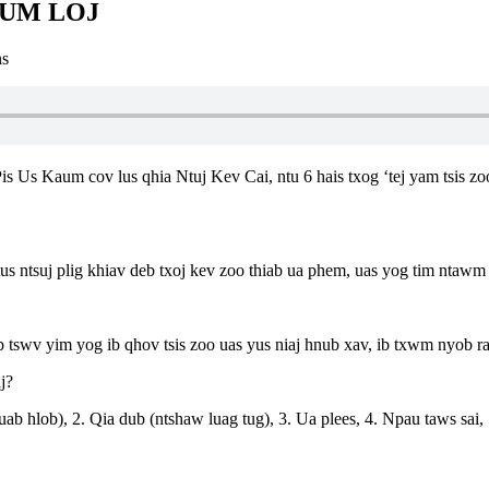
AUM LOJ
ns
Pis Us Kaum cov lus qhia Ntuj Kev Cai, ntu 6 hais txog ‘tej yam tsis 
tus ntsuj plig khiav deb txoj kev zoo thiab ua phem, uas yog tim ntawm 
lub tswv yim yog ib qhov tsis zoo uas yus niaj hnub xav, ib txwm nyo
j?
uab hlob), 2. Qia dub (ntshaw luag tug), 3. Ua plees, 4. Npau taws sai,