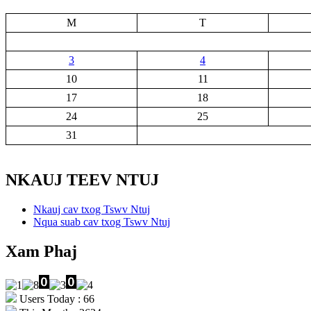
M
T
3
4
10
11
17
18
24
25
31
NKAUJ TEEV NTUJ
Nkauj cav txog Tswv Ntuj
Nqua suab cav txog Tswv Ntuj
Xam Phaj
Users Today : 66