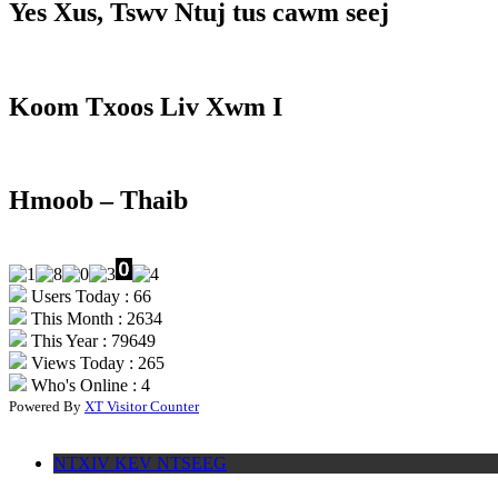
Yes Xus, Tswv Ntuj tus cawm seej
Koom Txoos Liv Xwm I
Hmoob – Thaib
Users Today : 66
This Month : 2634
This Year : 79649
Views Today : 265
Who's Online : 4
Powered By
XT Visitor Counter
NTXIV KEV NTSEEG