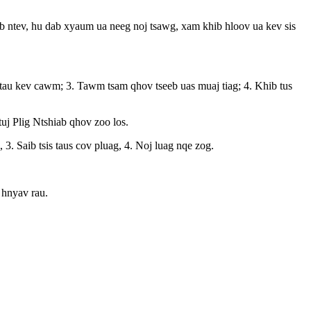
ab ntev, hu dab xyaum ua neeg noj tsawg, xam khib hloov ua kev sis
 tau kev cawm; 3. Tawm tsam qhov tseeb uas muaj tiag; 4. Khib tus
uj Plig Ntshiab qhov zoo los.
3. Saib tsis taus cov pluag, 4. Noj luag nqe zog.
 hnyav rau.