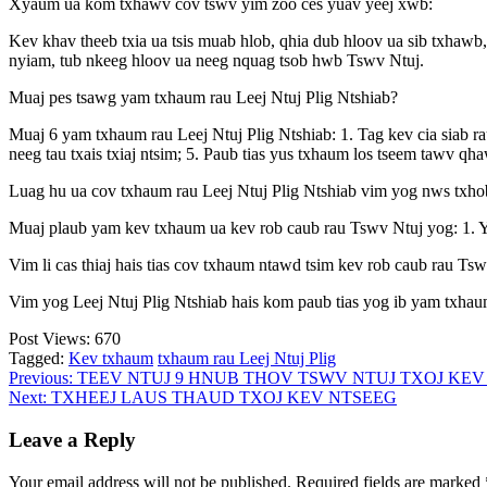
Xyaum ua kom txhawv cov tswv yim zoo ces yuav yeej xwb:
Kev khav theeb txia ua tsis muab hlob, qhia dub hloov ua sib txhawb
nyiam, tub nkeeg hloov ua neeg nquag tsob hwb Tswv Ntuj.
Muaj pes tsawg yam txhaum rau Leej Ntuj Plig Ntshiab?
Muaj 6 yam txhaum rau Leej Ntuj Plig Ntshiab: 1. Tag kev cia siab r
neeg tau txais txiaj ntsim; 5. Paub tias yus txhaum los tseem tawv q
Luag hu ua cov txhaum rau Leej Ntuj Plig Ntshiab vim yog nws txhob
Muaj plaub yam kev txhaum ua kev rob caub rau Tswv Ntuj yog: 1. Yus r
Vim li cas thiaj hais tias cov txhaum ntawd tsim kev rob caub rau Ts
Vim yog Leej Ntuj Plig Ntshiab hais kom paub tias yog ib yam txhaum
Post Views:
670
Tagged:
Kev txhaum
txhaum rau Leej Ntuj Plig
Post
Previous:
TEEV NTUJ 9 HNUB THOV TSWV NTUJ TXOJ KEV
Next:
TXHEEJ LAUS THAUD TXOJ KEV NTSEEG
navigation
Leave a Reply
Your email address will not be published.
Required fields are marked