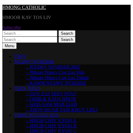
Skip
HMONG CATHOLIC
to
HMOOB KAV TOS LIV
content
Subscribe
Search
for:
Search
for:
Menu
TSEV
NTAWV NTSHIAB
– NTAWV NTSHIAB 2002
– Nthuav Ntawv Cog Lus Qub
– Nthuav Ntawv Cog Lus Tshiab
– KAWM NTAWV NTSHIAB
TEEV NTUJ
– COV ZAJ TEEV NTUJ
– QHIB & XAUS HNUB
– HAIS SAW MAB LIAB
– THOV HUAB TAIS KHUV LEEJ
TSWV NTUJ LO LUS
– HNUB CHIV XYOO A
– HNUB CHIV XYOO B
– HNUB CHIV XYOO C