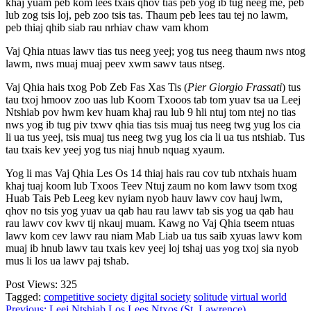
khaj yuam peb kom lees txais qhov tias peb yog ib tug neeg me, peb
lub zog tsis loj, peb zoo tsis tas. Thaum peb lees tau tej no lawm,
peb thiaj qhib siab rau nrhiav chaw vam khom
Vaj Qhia ntuas lawv tias tus neeg yeej; yog tus neeg thaum nws ntog
lawm, nws muaj muaj peev xwm sawv taus ntseg.
Vaj Qhia hais txog Pob Zeb Fas Xas Tis (
Pier Giorgio Frassati
) tus
tau txoj hmoov zoo uas lub Koom Txooos tab tom yuav tsa ua Leej
Ntshiab pov hwm kev huam khaj rau lub 9 hli ntuj tom ntej no tias
nws yog ib tug piv txwv qhia tias tsis muaj tus neeg twg yug los cia
li ua tus yeej, tsis muaj tus neeg twg yug los cia li ua tus ntshiab. Tus
tau txais kev yeej yog tus niaj hnub nquag xyaum.
Yog li mas Vaj Qhia Les Os 14 thiaj hais rau cov tub ntxhais huam
khaj tuaj koom lub Txoos Teev Ntuj zaum no kom lawv tsom txog
Huab Tais Peb Leeg kev nyiam nyob hauv lawv cov hauj lwm,
qhov no tsis yog yuav ua qab hau rau lawv tab sis yog ua qab hau
rau lawv cov kwv tij nkauj muam. Kawg no Vaj Qhia tseem ntuas
lawv kom cev lawv rau niam Mab Liab ua tus saib xyuas lawv kom
muaj ib hnub lawv tau txais kev yeej loj tshaj uas yog txoj sia nyob
mus li los ua lawv paj tshab.
Post Views:
325
Tagged:
competitive society
digital society
solitude
virtual world
Previous:
Leej Ntshiab Los Lees Ntxos (St. Lawrence)