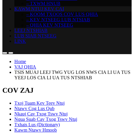
– TXWM HNUB
KAWM NTUJ KEV CAI
– KOOM TXOOS COV LUS QHIA
– KEV NTSEEG LUB NTSIAB
– QHIA KEV NTSEEG
LEEJ NTSHIAB
LUB SIAB NTSEEG
LINK
Home
VAJ QHIA
TSIS MUAJ LEEJ TWG YUG LOS NWS CIA LI UA TUS
YEEJ LOS CIA LI UA TUS NTSHIAB
COV ZAJ
Txoj Tuam Kev Teev Ntuj
Ntawv Cog Lus Qub
Nkauj Cav Txog Tswv Ntuj
Nqua Suab Cav Txog Tswv Ntuj
Txhais Lus (Dictionary)
Kawm Ntawv Hmoob