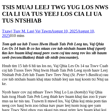
TSIS MUAJ LEEJ TWG YUG LOS NWS
CIA LI UA TUS YEEJ LOS CIA LI UA
TUS NTSHIAB
Txawj Tsav M. Lauj Vaj Tawm
August 10, 2025
August 10,
2025
0
10 mins
Tom qab ua lub Txoos Hwm Huab Tais Peb Leeg tas, Vaj Qhia
Les Os 14 hais ib co lus ntuas cov tub ntxhais huam khaj (sport)
tias kev huam khaj muaj peev xwm coj tau neeg rov los sib haum
xeeb (reconciliation) thiab sib ntsib (encounter).
Hnub tim 15 lub 6 hli tas los no, Vaj Qhia Les Os 14 ua Tswv Cuab
coj lub Txoos Teev Ntuj hwm Huab Tais Peb Leeg nyob hauv Leej
Ntshiab Pob Zeb lub Tuam Tsev Teev Ntuj (
St. Peter’s Basilica
) rau
cov tub ntxhais huam khaj ntau txhiab leej uas tuaj koom txi Ntuj ua
ke.
Nyob hauv cov zaj nthuav Tswv Ntuj Lo Lus (
homily
) Vaj Qhia
hais txog Huab Tais Peb Leeg thiab kev huam khaj tias zoo li yuav
mus ua ke tsis tau. Txawm li ntawd los, Vaj Qhia kuj ntsia pom tias
neeg cov hauj lwm zoo txhua tsav puav leej tsom txog qee yam
hauv Tswv Ntuj qhov zoo nkauj tsis muaj nrim; kev huam khaj kuj