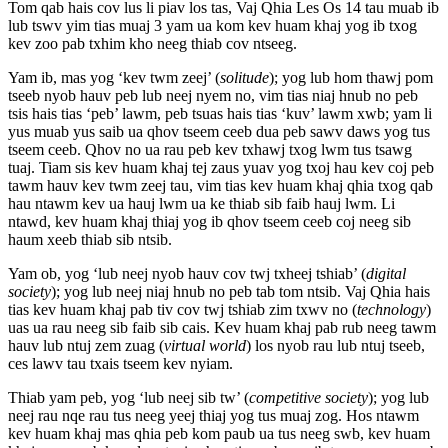
Tom qab hais cov lus li piav los tas, Vaj Qhia Les Os 14 tau muab ib
lub tswv yim tias muaj 3 yam ua kom kev huam khaj yog ib txog
kev zoo pab txhim kho neeg thiab cov ntseeg.
Yam ib, mas yog ‘kev twm zeej’ (
solitude
); yog lub hom thawj pom
tseeb nyob hauv peb lub neej nyem no, vim tias niaj hnub no peb
tsis hais tias ‘peb’ lawm, peb tsuas hais tias ‘kuv’ lawm xwb; yam li
yus muab yus saib ua qhov tseem ceeb dua peb sawv daws yog tus
tseem ceeb. Qhov no ua rau peb kev txhawj txog lwm tus tsawg
tuaj. Tiam sis kev huam khaj tej zaus yuav yog txoj hau kev coj peb
tawm hauv kev twm zeej tau, vim tias kev huam khaj qhia txog qab
hau ntawm kev ua hauj lwm ua ke thiab sib faib hauj lwm. Li
ntawd, kev huam khaj thiaj yog ib qhov tseem ceeb coj neeg sib
haum xeeb thiab sib ntsib.
Yam ob, yog ‘lub neej nyob hauv cov twj txheej tshiab’ (
digital
society
); yog lub neej niaj hnub no peb tab tom ntsib. Vaj Qhia hais
tias kev huam khaj pab tiv cov twj tshiab zim txwv no (
technology
)
uas ua rau neeg sib faib sib cais. Kev huam khaj pab rub neeg tawm
hauv lub ntuj zem zuag (
virtual world
) los nyob rau lub ntuj tseeb,
ces lawv tau txais tseem kev nyiam.
Thiab yam peb, yog ‘lub neej sib tw’ (
competitive society
); yog lub
neej rau nqe rau tus neeg yeej thiaj yog tus muaj zog. Hos ntawm
kev huam khaj mas qhia peb kom paub ua tus neeg swb, kev huam