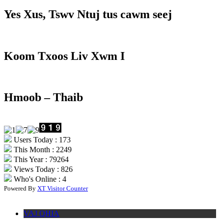
Yes Xus, Tswv Ntuj tus cawm seej
Koom Txoos Liv Xwm I
Hmoob – Thaib
Users Today : 173
This Month : 2249
This Year : 79264
Views Today : 826
Who's Online : 4
Powered By
XT Visitor Counter
VAJ QHIA