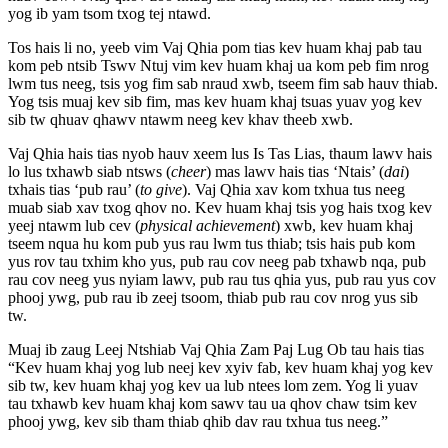
yog ib yam tsom txog tej ntawd.
Tos hais li no, yeeb vim Vaj Qhia pom tias kev huam khaj pab tau
kom peb ntsib Tswv Ntuj vim kev huam khaj ua kom peb fim nrog
lwm tus neeg, tsis yog fim sab nraud xwb, tseem fim sab hauv thiab.
Yog tsis muaj kev sib fim, mas kev huam khaj tsuas yuav yog kev
sib tw qhuav qhawv ntawm neeg kev khav theeb xwb.
Vaj Qhia hais tias nyob hauv xeem lus Is Tas Lias, thaum lawv hais
lo lus txhawb siab ntsws (
cheer
) mas lawv hais tias ‘Ntais’ (
dai
)
txhais tias ‘pub rau’ (
to give
). Vaj Qhia xav kom txhua tus neeg
muab siab xav txog qhov no. Kev huam khaj tsis yog hais txog kev
yeej ntawm lub cev (
physical
achievement
) xwb, kev huam khaj
tseem nqua hu kom pub yus rau lwm tus thiab; tsis hais pub kom
yus rov tau txhim kho yus, pub rau cov neeg pab txhawb nqa, pub
rau cov neeg yus nyiam lawv, pub rau tus qhia yus, pub rau yus cov
phooj ywg, pub rau ib zeej tsoom, thiab pub rau cov nrog yus sib
tw.
Muaj ib zaug Leej Ntshiab Vaj Qhia Zam Paj Lug Ob tau hais tias
“Kev huam khaj yog lub neej kev xyiv fab, kev huam khaj yog kev
sib tw, kev huam khaj yog kev ua lub ntees lom zem. Yog li yuav
tau txhawb kev huam khaj kom sawv tau ua qhov chaw tsim kev
phooj ywg, kev sib tham thiab qhib dav rau txhua tus neeg.”