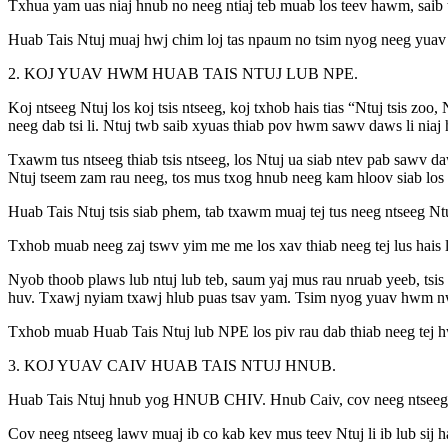
Txhua yam uas niaj hnub no neeg ntiaj teb muab los teev hawm, saib 
Huab Tais Ntuj muaj hwj chim loj tas npaum no tsim nyog neeg yuav 
2. KOJ YUAV HWM HUAB TAIS NTUJ LUB NPE.
Koj ntseeg Ntuj los koj tsis ntseeg, koj txhob hais tias “Ntuj tsis zoo
neeg dab tsi li. Ntuj twb saib xyuas thiab pov hwm sawv daws li niaj
Txawm tus ntseeg thiab tsis ntseeg, los Ntuj ua siab ntev pab sawv da
Ntuj tseem zam rau neeg, tos mus txog hnub neeg kam hloov siab los u
Huab Tais Ntuj tsis siab phem, tab txawm muaj tej tus neeg ntseeg Ntu
Txhob muab neeg zaj tswv yim me me los xav thiab neeg tej lus hais 
Nyob thoob plaws lub ntuj lub teb, saum yaj mus rau nruab yeeb, ts
huv. Txawj nyiam txawj hlub puas tsav yam. Tsim nyog yuav hwm 
Txhob muab Huab Tais Ntuj lub NPE los piv rau dab thiab neeg tej hwj
3. KOJ YUAV CAIV HUAB TAIS NTUJ HNUB.
Huab Tais Ntuj hnub yog HNUB CHIV. Hnub Caiv, cov neeg ntseeg yu
Cov neeg ntseeg lawv muaj ib co kab kev mus teev Ntuj li ib lub sij 