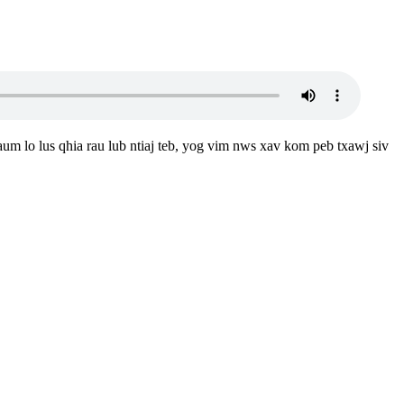
 lo lus qhia rau lub ntiaj teb, yog vim nws xav kom peb txawj siv