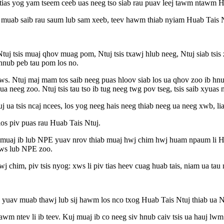
tias yog yam tseem ceeb uas neeg tso siab rau puav leej tawm ntawm H
muab saib rau saum lub sam xeeb, teev hawm thiab nyiam Huab Tais Nt
, Ntuj tsis muaj qhov muag pom, Ntuj tsis txawj hlub neeg, Ntuj siab tsis
 hnub peb tau pom los no.
ws. Ntuj maj mam tos saib neeg puas hloov siab los ua qhov zoo ib hnub
a neeg zoo. Ntuj tsis tau tso ib tug neeg twg pov tseg, tsis saib xyua
j ua tsis ncaj ncees, los yog neeg hais neeg thiab neeg ua neeg xwb, li
los piv puas rau Huab Tais Ntuj.
is muaj ib lub NPE yuav nrov thiab muaj hwj chim hwj huam npaum li 
nws lub NPE zoo.
 chim, piv tsis nyog: xws li piv tias heev cuag huab tais, niam ua tau
av muab thawj lub sij hawm los nco txog Huab Tais Ntuj thiab ua Nt
hawm ntev li ib teev. Kuj muaj ib co neeg siv hnub caiv tsis ua hauj lw