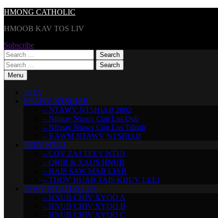
Skip
HMONG CATHOLIC
to
HMOOB KAV TOS LIV
content
Subscribe
Search
for:
Search
for:
Menu
TSEV
NTAWV NTSHIAB
– NTAWV NTSHIAB 2002
– Nthuav Ntawv Cog Lus Qub
– Nthuav Ntawv Cog Lus Tshiab
– KAWM NTAWV NTSHIAB
TEEV NTUJ
– COV ZAJ TEEV NTUJ
– QHIB & XAUS HNUB
– HAIS SAW MAB LIAB
– THOV HUAB TAIS KHUV LEEJ
TSWV NTUJ LO LUS
– HNUB CHIV XYOO A
– HNUB CHIV XYOO B
– HNUB CHIV XYOO C