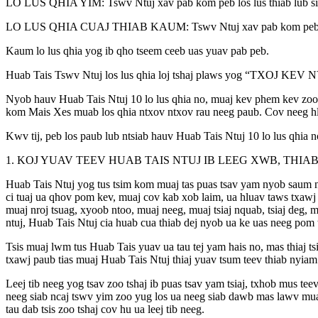
LO LUS QHIA YIM: Tswv Ntuj xav pab kom peb los lus thiab lub siab
LO LUS QHIA CUAJ THIAB KAUM: Tswv Ntuj xav pab kom peb lub
Kaum lo lus qhia yog ib qho tseem ceeb uas yuav pab peb.
Huab Tais Tswv Ntuj los lus qhia loj tshaj plaws yog “TXOJ KEV NY
Nyob hauv Huab Tais Ntuj 10 lo lus qhia no, muaj kev phem kev zoo 
kom Mais Xes muab los qhia ntxov ntxov rau neeg paub. Cov neeg hl
Kwv tij, peb los paub lub ntsiab hauv Huab Tais Ntuj 10 lo lus qhia n
1. KOJ YUAV TEEV HUAB TAIS NTUJ IB LEEG XWB, THIA
Huab Tais Ntuj yog tus tsim kom muaj tas puas tsav yam nyob saum ntu
ci tuaj ua qhov pom kev, muaj cov kab xob laim, ua hluav taws txawj
muaj nroj tsuag, xyoob ntoo, muaj neeg, muaj tsiaj nquab, tsiaj deg
ntuj, Huab Tais Ntuj cia huab cua thiab dej nyob ua ke uas neeg pom ts
Tsis muaj lwm tus Huab Tais yuav ua tau tej yam hais no, mas thiaj 
txawj paub tias muaj Huab Tais Ntuj thiaj yuav tsum teev thiab nyiam
Leej tib neeg yog tsav zoo tshaj ib puas tsav yam tsiaj, txhob mus tee
neeg siab ncaj tswv yim zoo yug los ua neeg siab dawb mas lawv muaj
tau dab tsis zoo tshaj cov hu ua leej tib neeg.