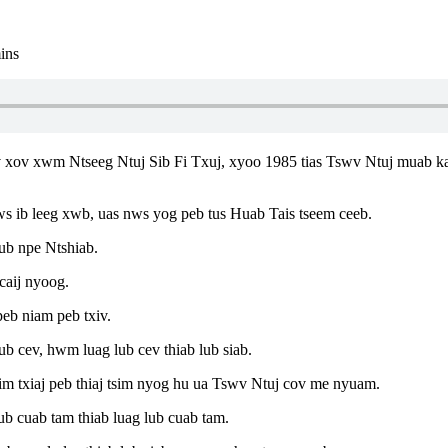
ins
ov xwm Ntseeg Ntuj Sib Fi Txuj, xyoo 1985 tias Tswv Ntuj muab kaum
b leeg xwb, uas nws yog peb tus Huab Tais tseem ceeb.
b npe Ntshiab.
aij nyoog.
 niam peb txiv.
cev, hwm luag lub cev thiab lub siab.
txiaj peb thiaj tsim nyog hu ua Tswv Ntuj cov me nyuam.
cuab tam thiab luag lub cuab tam.