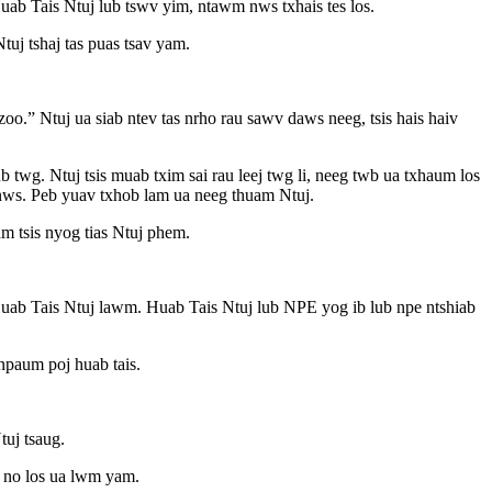
uab Tais Ntuj lub tswv yim, ntawm nws txhais tes los.
uj tshaj tas puas tsav yam.
 zoo.” Ntuj ua siab ntev tas nrho rau sawv daws neeg, tsis hais haiv
 twg. Ntuj tsis muab txim sai rau leej twg li, neeg twb ua txhaum los
s nws. Peb yuav txhob lam ua neeg thuam Ntuj.
am tsis nyog tias Ntuj phem.
Huab Tais Ntuj lawm. Huab Tais Ntuj lub NPE yog ib lub npe ntshiab
 npaum poj huab tais.
uj tsaug.
m no los ua lwm yam.