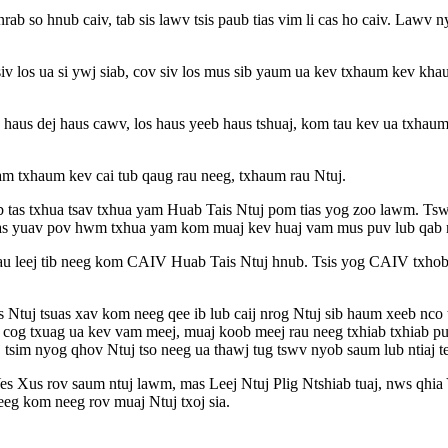
b nrab so hnub caiv, tab sis lawv tsis paub tias vim li cas ho caiv. Lawv
 los ua si ywj siab, cov siv los mus sib yaum ua kev txhaum kev khaum 
haus dej haus cawv, los haus yeeb haus tshuaj, kom tau kev ua txhaum
yam txhaum kev cai tub qaug rau neeg, txhaum rau Ntuj.
eb tas txhua tsav txhua yam Huab Tais Ntuj pom tias yog zoo lawm. Tsw
uas yuav pov hwm txhua yam kom muaj kev huaj vam mus puv lub qab 
is rau leej tib neeg kom CAIV Huab Tais Ntuj hnub. Tsis yog CAIV txh
Ntuj tsuas xav kom neeg qee ib lub caij nrog Ntuj sib haum xeeb nco 
 cog txuag ua kev vam meej, muaj koob meej rau neeg txhiab txhiab pu
aj tsim nyog qhov Ntuj tso neeg ua thawj tug tswv nyob saum lub ntiaj t
Yes Xus rov saum ntuj lawm, mas Leej Ntuj Plig Ntshiab tuaj, nws
g kom neeg rov muaj Ntuj txoj sia.