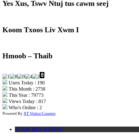
Yes Xus, Tswv Ntuj tus cawm seej
Koom Txoos Liv Xwm I
Hmoob – Thaib
Users Today : 190
This Month : 2758
This Year : 79773
Views Today : 817
Who's Online : 2
Powered By
XT Visitor Counter
NTXIV KEV NTSEEG