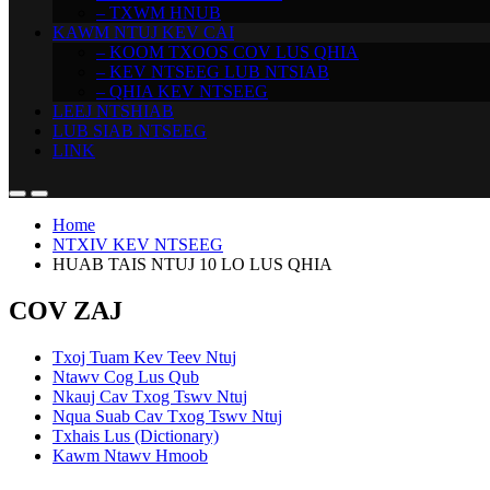
– TXWM HNUB
KAWM NTUJ KEV CAI
– KOOM TXOOS COV LUS QHIA
– KEV NTSEEG LUB NTSIAB
– QHIA KEV NTSEEG
LEEJ NTSHIAB
LUB SIAB NTSEEG
LINK
Home
NTXIV KEV NTSEEG
HUAB TAIS NTUJ 10 LO LUS QHIA
COV ZAJ
Txoj Tuam Kev Teev Ntuj
Ntawv Cog Lus Qub
Nkauj Cav Txog Tswv Ntuj
Nqua Suab Cav Txog Tswv Ntuj
Txhais Lus (Dictionary)
Kawm Ntawv Hmoob