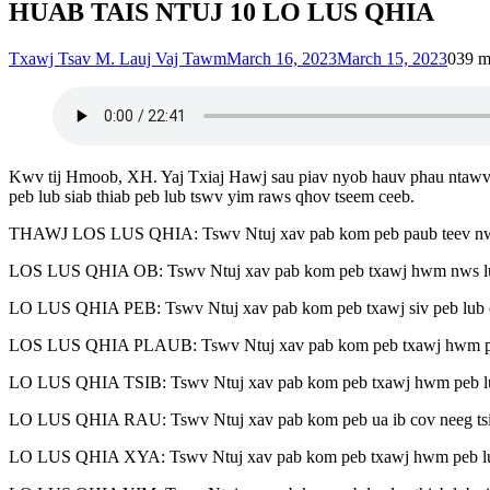
HUAB TAIS NTUJ 10 LO LUS QHIA
Txawj Tsav M. Lauj Vaj Tawm
March 16, 2023
March 15, 2023
0
39 m
Kwv tij Hmoob, XH. Yaj Txiaj Hawj sau piav nyob hauv phau ntawv x
peb lub siab thiab peb lub tswv yim raws qhov tseem ceeb.
THAWJ LOS LUS QHIA: Tswv Ntuj xav pab kom peb paub teev nws i
LOS LUS QHIA OB: Tswv Ntuj xav pab kom peb txawj hwm nws lu
LO LUS QHIA PEB: Tswv Ntuj xav pab kom peb txawj siv peb lub c
LOS LUS QHIA PLAUB: Tswv Ntuj xav pab kom peb txawj hwm peb
LO LUS QHIA TSIB: Tswv Ntuj xav pab kom peb txawj hwm peb lub 
LO LUS QHIA RAU: Tswv Ntuj xav pab kom peb ua ib cov neeg tsim 
LO LUS QHIA XYA: Tswv Ntuj xav pab kom peb txawj hwm peb lub 