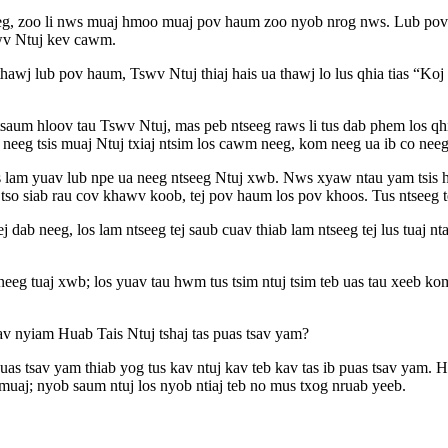
eg, zoo li nws muaj hmoo muaj pov haum zoo nyob nrog nws. Lub pov 
wv Ntuj kev cawm.
thawj lub pov haum, Tswv Ntuj thiaj hais ua thawj lo lus qhia tias “Ko
 ntsaum hloov tau Tswv Ntuj, mas peb ntseeg raws li tus dab phem los q
eg tsis muaj Ntuj txiaj ntsim los cawm neeg, kom neeg ua ib co neeg 
s lam yuav lub npe ua neeg ntseeg Ntuj xwb. Nws xyaw ntau yam tsis ha
li tso siab rau cov khawv koob, tej pov haum los pov khoos. Tus ntseeg
ej dab neeg, los lam ntseeg tej saub cuav thiab lam ntseeg tej lus tuaj
neeg tuaj xwb; los yuav tau hwm tus tsim ntuj tsim teb uas tau xeeb ko
av nyiam Huab Tais Ntuj tshaj tas puas tsav yam?
ib puas tsav yam thiab yog tus kav ntuj kav teb kav tas ib puas tsa
j; nyob saum ntuj los nyob ntiaj teb no mus txog nruab yeeb.