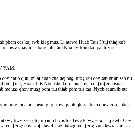
sab phem ces kuj swb kiag mus. Li ntawd Huab Tais Ntuj thiaj xub
thaum lawv yuav mus txog lub Cim Ntxuav, kom tau paub zoo.
V YAM.
b cov hnub qub, muaj huab cua dej nag, nrog rau cov sab hnub sab hli
 ntiaj teb, Huab Tais Ntuj tsim kom muaj av, muaj toj zeb tsuas,
kab me uas qhov muag pom tau thiab pom tsis tau. Nyob saum ib nta
 yim nrog muaj tus ntsuj plig txawj paub qhov phem qhov zoo, thiab
 yam ntxwv hwv xyeej loj npaum li cas los lawv kawg yog tsiaj xwb. Cov
los muaj zog; cov tsiaj ntawd lawv kawg muaj zog xwb lawv tsim tsis