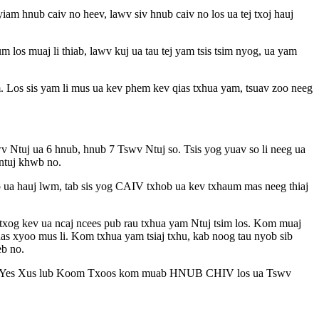
 nyiam hnub caiv no heev, lawv siv hnub caiv no los ua tej txoj hauj
los muaj li thiab, lawv kuj ua tau tej yam tsis tsim nyog, ua yam
. Los sis yam li mus ua kev phem kev qias txhua yam, tsuav zoo neeg
v Ntuj ua 6 hnub, hnub 7 Tswv Ntuj so. Tsis yog yuav so li neeg ua
ntuj khwb no.
ob ua hauj lwm, tab sis yog CAIV txhob ua kev txhaum mas neeg thiaj
txog kev ua ncaj ncees pub rau txhua yam Ntuj tsim los. Kom muaj
as xyoo mus li. Kom txhua yam tsiaj txhu, kab noog tau nyob sib
eb no.
 qhia Yes Xus lub Koom Txoos kom muab HNUB CHIV los ua Tswv