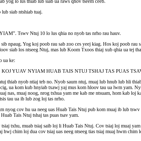
 yog lo lus thiab lub siab ua raws qhov tseem ceeb.
 siab ntshiab tuaj.
IAM”. Tswv Ntuj 10 lo lus qhia no nyob tas nrho rau hauv.
sib npaug. Yog koj poob rau sab zoo ces yeej kiag. Hos koj poob rau 
oov siab los ntseeg Ntuj, mas lub Koom Txoos thiaj xub qhia ua tej 
o ua ke:
B KOJ YUAV NYIAM HUAB TAIS NTUJ TSHAJ TAS PUAS TSA
j thiab nyob ntiaj teb no. Nyob saum ntuj, muaj lub hnub lub hli thia
 cig, ua kom kub hnyiab txawj yaj mus kom hloov tau ua lwm yam. Nyob
, muaj nas, muaj noog, nrog txhua yam me kab me ntsuam, hom kab loj 
is tau ua ib lub zog loj tas nrho.
tsim nyog cov hu ua neeg uas Huab Tais Ntuj pub kom muaj ib lub tswv
 Huab Tais Ntuj tshaj tas puas tsav yam.
v tsiaj txhu, muab tsiaj saib loj li Huab Tais Ntuj. Cov tsiaj loj muaj
 hwj chim loj dua cov tsiaj uas neeg ntseeg tias tsiaj muaj hwm chim 