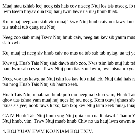
Muaj ntau txhiab leej neeg tsis hais cov ntseeg Ntuj los tsis ntseeg, i
lwm tseem hnyav dua txoj hauj lwm lawv ua niaj hnub thiab.
Kuj muaj neeg zoo siab vim muaj Tswv Ntuj hnub caiv no: lawv tau siv
tsis ntshai tub qaug rau Ntuj.
Neeg zoo siab muaj Tswv Ntuj hnub caiv, neeg tau kev sib yaum mus 
siab xwb.
Kuj muaj tej neeg siv hnub caiv no mus ua tub sab tub nyiag, ua tej 
Kwv tij, Huab Tais Ntuj siab dawb siab zoo. Nws tsim lub ntuj lub t
hauj lwm sab ces so. Tswv Ntuj pom tias zoo lawm, nws ntsuam xy
Neeg yog tus kawg ua Ntuj tsim los kav lub ntiaj teb. Ntuj thiaj ha
tau nrog Huab Tais Ntuj sib haum xeeb.
Huab Tais Ntuj muab rau hnub pub rau neeg ua txhua yam, Huab Tais 
qhov tias txhua yam muaj nuj nqes loj rau neeg. Kom txawj qhuas sib
txuas sis yeej noob raws li txoj kab txoj kev Ntuj tsim xeeb muaj, thi
CAIV Huab Tais Ntuj hnub yog Ntuj qhia kom ua li ntawd. Thaum 
Ntuj hnub, vim Tswv Ntuj muab hnub Chiv no ua hauj lwm cawm nee
4. KOJ YUAV HWM KOJ NIAM KOJ TXIV.