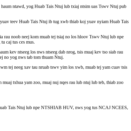
haum ntawd, yog Huab Tais Ntuj lub txiaj ntsim uas Tswv Ntuj pub
j yuav teev Huab Tais Ntuj ib tug xwb thiab koj yuav nyiam Huab Tais
hia rau noob neej kom muab tej tsiaj no los hloov Tswv Ntuj lub npe
tu caj tus ces mus.
um kev ntseeg los nws ntseeg dab nrog, tsis muaj kev tso siab rau
 tej no yog nws tab tom thuam Ntuj.
 ntawm tej neeg xav tau nruab tswv yim los xwb, muab tej yam cuav tsis
m muaj txhua yam zoo, muaj nuj nqes rau lub ntuj lub teb, thiab zoo
v yam. Huab Tais Ntuj lub npe NTSHIAB HUV, nws yog tus NCAJ NCEES,