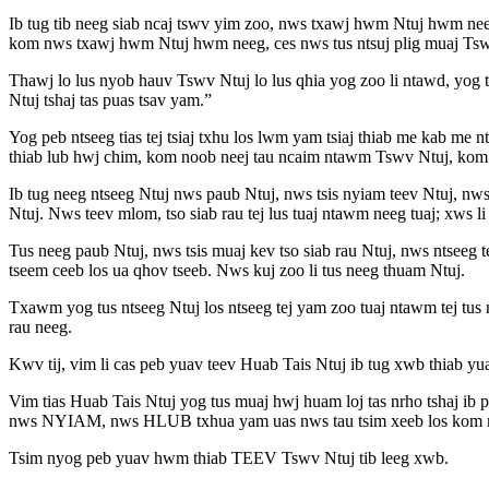
Ib tug tib neeg siab ncaj tswv yim zoo, nws txawj hwm Ntuj hwm ne
kom nws txawj hwm Ntuj hwm neeg, ces nws tus ntsuj plig muaj Ts
Thawj lo lus nyob hauv Tswv Ntuj lo lus qhia yog zoo li ntawd, yog 
Ntuj tshaj tas puas tsav yam.”
Yog peb ntseeg tias tej tsiaj txhu los lwm yam tsiaj thiab me kab me
thiab lub hwj chim, kom noob neej tau ncaim ntawm Tswv Ntuj, kom ne
Ib tug neeg ntseeg Ntuj nws paub Ntuj, nws tsis nyiam teev Ntuj, nw
Ntuj. Nws teev mlom, tso siab rau tej lus tuaj ntawm neeg tuaj; xws 
Tus neeg paub Ntuj, nws tsis muaj kev tso siab rau Ntuj, nws ntseeg t
tseem ceeb los ua qhov tseeb. Nws kuj zoo li tus neeg thuam Ntuj.
Txawm yog tus ntseeg Ntuj los ntseeg tej yam zoo tuaj ntawm tej tus 
rau neeg.
Kwv tij, vim li cas peb yuav teev Huab Tais Ntuj ib tug xwb thiab yu
Vim tias Huab Tais Ntuj yog tus muaj hwj huam loj tas nrho tshaj 
nws NYIAM, nws HLUB txhua yam uas nws tau tsim xeeb los kom mua
Tsim nyog peb yuav hwm thiab TEEV Tswv Ntuj tib leeg xwb.