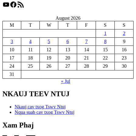
YouTube
Facebook
RSS Feed
August 2026
M
T
W
T
F
S
S
1
2
3
4
5
6
7
8
9
10
11
12
13
14
15
16
17
18
19
20
21
22
23
24
25
26
27
28
29
30
31
« Jul
NKAUJ TEEV NTUJ
Nkauj cav txog Tswv Ntuj
Nqua suab cav txog Tswv Ntuj
Xam Phaj