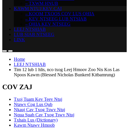
– TXWM HNUB
KAWM NTUJ KEV CAI
– KOOM TXOOS COV LUS QHIA
– KEV NTSEEG LUB NTSIAB
– QHIA KEV NTSEEG
LEEJ NTSHIAB
LUB SIAB NTSEEG
LINK
Home
LEEJ NTSHIAB
Tim 12 lub 1 hlis, nco txog Leej Hmoov Zoo Nis Kos Las
Npoos Kawm (Blessed Nicholas Bunkerd Kitbamrung)
COV ZAJ
Txoj Tuam Kev Teev Ntuj
Ntawv Cog Lus Qub
Nkauj Cav Txog Tswv Ntuj
Nqua Suab Cav Txog Tswv Ntuj
Txhais Lus (Dictionary)
Kawm Ntawv Hmoob