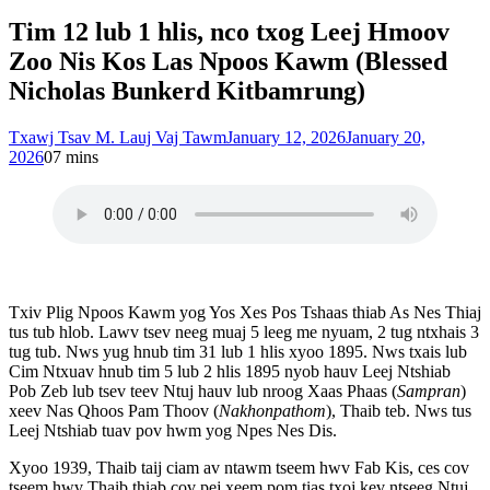
Tim 12 lub 1 hlis, nco txog Leej Hmoov
Zoo Nis Kos Las Npoos Kawm (Blessed
Nicholas Bunkerd Kitbamrung)
Txawj Tsav M. Lauj Vaj Tawm
January 12, 2026
January 20,
2026
0
7 mins
Txiv Plig Npoos Kawm yog Yos Xes Pos Tshaas thiab As Nes Thiaj
tus tub hlob. Lawv tsev neeg muaj 5 leeg me nyuam, 2 tug ntxhais 3
tug tub. Nws yug hnub tim 31 lub 1 hlis xyoo 1895. Nws txais lub
Cim Ntxuav hnub tim 5 lub 2 hlis 1895 nyob hauv Leej Ntshiab
Pob Zeb lub tsev teev Ntuj hauv lub nroog Xaas Phaas (
Sampran
)
xeev Nas Qhoos Pam Thoov (
Nakhonpathom
), Thaib teb. Nws tus
Leej Ntshiab tuav pov hwm yog Npes Nes Dis.
Xyoo 1939, Thaib taij ciam av ntawm tseem hwv Fab Kis, ces cov
tseem hwv Thaib thiab cov pej xeem pom tias txoj kev ntseeg Ntuj