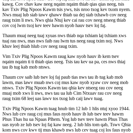
kawg. Cov chav kaw neeg nqaim nqaim thiab qias qias neeg, tsis
kav Txiv Plig Npoos Kawm tsis yws, tsis nroo txog kev txom nyem.
Nws muaj lub siab tawv qhawv thiab ua dej siab txhawb cov neeg
raug txim li nws. Nws qhia Ntuj kev cai rau cov neeg ntseeg thiab
cov coj lwm txoj kev teev hawm nyob hauv tsev loj faj.
Thaum muaj neeg tuaj xyuas nws thiab nqa txhiam laj txhiam xws
tuaj rau nws, mas nws faib rau lwm tus neeg raug txim noj. Nws
khuv leej thiab hlub cov neeg raug txim.
Vim Txiv Plig Npoos Kawm raug kaw nyob hauv ib kem tsev
nqaim nqaim ti ti thiab qias neeg. Tsis tau kev ua pa, ces nws thiaj
tau ib tug kab mob ntsws.
Thaum cov saib lub tsev loj faj paub tias nws tau ib tug kab mob
lawm, mas lawv muab nws coj mus kaw nyob xyaw cov neeg mob
ntsws. Txiv Plig Npoos Kawm tau qhia kev ntseeg rau cov neeg
muaj mob xws li nws, nws tau ua lub Cim Ntxuav rau cov neeg
raug txim 68 leej uas lawv tos txog lub caij lawv tuag.
Txiv Plig Npoos Kawm tuag hnub tim 12 lub 1 hlis ntuj xyoo 1944.
Nws lub cev raug coj mus faus nyob hauv ib lub tsev teev hawm
Phus Thas hu ua Npaas Plhem. Yog lub tsev teev hawm Phus Thas
uas nyob ze lub tsev loj faj kaw neeg. 2 lub hlis tom qab, Tswv Qhia
kom nws cov kwv tij mus khawb nws lub cev tuag coj los faus nyob