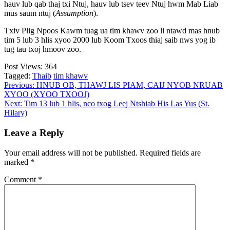
hauv lub qab thaj txi Ntuj, hauv lub tsev teev Ntuj hwm Mab Liab
mus saum ntuj (
Assumption
).
Txiv Plig Npoos Kawm tuag ua tim khawv zoo li ntawd mas hnub
tim 5 lub 3 hlis xyoo 2000 lub Koom Txoos thiaj saib nws yog ib
tug tau txoj hmoov zoo.
Post Views:
364
Tagged:
Thaib
tim khawv
Post
Previous:
HNUB OB, THAWJ LIS PIAM, CAIJ NYOB NRUAB
XYOO (XYOO TXOOJ)
navigation
Next:
Tim 13 lub 1 hlis, nco txog Leej Ntshiab His Las Yus (St.
Hilary)
Leave a Reply
Your email address will not be published.
Required fields are
marked
*
Comment
*