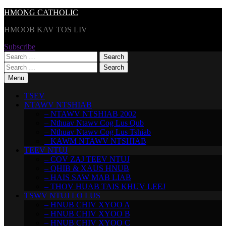
Skip
HMONG CATHOLIC
to
HMOOB KAV TOS LIV
content
Subscribe
Search
for:
Search
for:
Menu
TSEV
NTAWV NTSHIAB
– NTAWV NTSHIAB 2002
– Nthuav Ntawv Cog Lus Qub
– Nthuav Ntawv Cog Lus Tshiab
– KAWM NTAWV NTSHIAB
TEEV NTUJ
– COV ZAJ TEEV NTUJ
– QHIB & XAUS HNUB
– HAIS SAW MAB LIAB
– THOV HUAB TAIS KHUV LEEJ
TSWV NTUJ LO LUS
– HNUB CHIV XYOO A
– HNUB CHIV XYOO B
– HNUB CHIV XYOO C