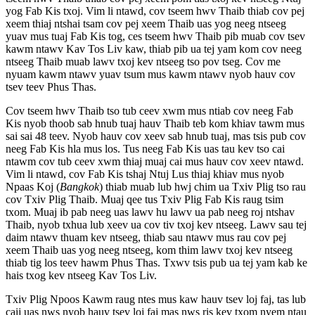
yog Fab Kis txoj. Vim li ntawd, cov tseem hwv Thaib thiab cov pej
xeem thiaj ntshai tsam cov pej xeem Thaib uas yog neeg ntseeg
yuav mus tuaj Fab Kis tog, ces tseem hwv Thaib pib muab cov tsev
kawm ntawv Kav Tos Liv kaw, thiab pib ua tej yam kom cov neeg
ntseeg Thaib muab lawv txoj kev ntseeg tso pov tseg. Cov me
nyuam kawm ntawv yuav tsum mus kawm ntawv nyob hauv cov
tsev teev Phus Thas.
Cov tseem hwv Thaib tso tub ceev xwm mus ntiab cov neeg Fab
Kis nyob thoob sab hnub tuaj hauv Thaib teb kom khiav tawm mus
sai sai 48 teev. Nyob hauv cov xeev sab hnub tuaj, mas tsis pub cov
neeg Fab Kis hla mus los. Tus neeg Fab Kis uas tau kev tso cai
ntawm cov tub ceev xwm thiaj muaj cai mus hauv cov xeev ntawd.
Vim li ntawd, cov Fab Kis tshaj Ntuj Lus thiaj khiav mus nyob
Npaas Koj (
Bangkok
) thiab muab lub hwj chim ua Txiv Plig tso rau
cov Txiv Plig Thaib. Muaj qee tus Txiv Plig Fab Kis raug tsim
txom. Muaj ib pab neeg uas lawv hu lawv ua pab neeg roj ntshav
Thaib, nyob txhua lub xeev ua cov tiv txoj kev ntseeg. Lawv sau tej
daim ntawv thuam kev ntseeg, thiab sau ntawv mus rau cov pej
xeem Thaib uas yog neeg ntseeg, kom thim lawv txoj kev ntseeg
thiab tig los teev hawm Phus Thas. Txwv tsis pub ua tej yam kab ke
hais txog kev ntseeg Kav Tos Liv.
Txiv Plig Npoos Kawm raug ntes mus kaw hauv tsev loj faj, tas lub
caij uas nws nyob hauv tsev loj faj mas nws ris kev txom nyem ntau