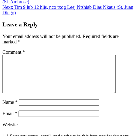
(St. Ambrose)
navigation
Next:
Tim 9 lub 12 hlis, nco txog Leej Ntshiab Dias Nkaus (St. Juan
Diego)
Leave a Reply
Your email address will not be published.
Required fields are
marked
*
Comment
*
Name
*
Email
*
Website