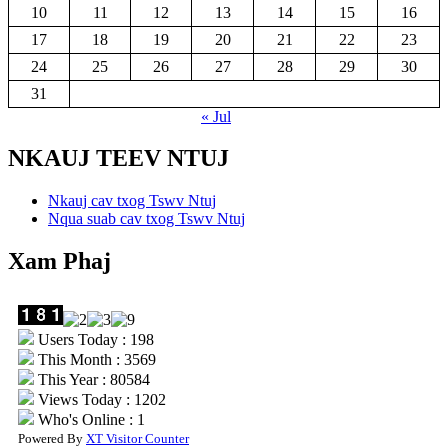
10
11
12
13
14
15
16
17
18
19
20
21
22
23
24
25
26
27
28
29
30
31
« Jul
NKAUJ TEEV NTUJ
Nkauj cav txog Tswv Ntuj
Nqua suab cav txog Tswv Ntuj
Xam Phaj
Users Today : 198
This Month : 3569
This Year : 80584
Views Today : 1202
Who's Online : 1
Powered By
XT Visitor Counter