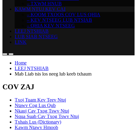
– TXWM HNUB
KAWM NTUJ KEV CAI
– KOOM TXOOS COV LUS QHIA
– KEV NTSEEG LUB NTSIAB
– QHIA KEV NTSEEG
LEEJ NTSHIAB
LUB SIAB NTSEEG
LINK
Home
LEEJ NTSHIAB
Mab Liab tsis los neeg lub keeb txhaum
COV ZAJ
Txoj Tuam Kev Teev Ntuj
Ntawv Cog Lus Qub
Nkauj Cav Txog Tswv Ntuj
Nqua Suab Cav Txog Tswv Ntuj
Txhais Lus (Dictionary)
Kawm Ntawv Hmoob