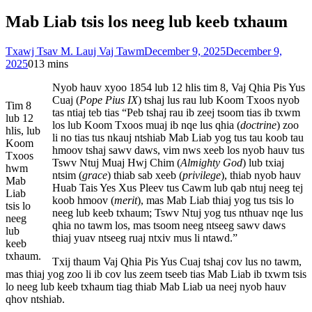
Mab Liab tsis los neeg lub keeb txhaum
Txawj Tsav M. Lauj Vaj Tawm
December 9, 2025
December 9,
2025
0
13 mins
Nyob hauv xyoo 1854 lub 12 hlis tim 8, Vaj Qhia Pis Yus
Cuaj (
Pope Pius IX
) tshaj lus rau lub Koom Txoos nyob
Tim 8
tas ntiaj teb tias “Peb tshaj rau ib zeej tsoom tias ib txwm
lub 12
los lub Koom Txoos muaj ib nqe lus qhia (
doctrine
) zoo
hlis, lub
li no tias tus nkauj ntshiab Mab Liab yog tus tau koob tau
Koom
hmoov tshaj sawv daws, vim nws xeeb los nyob hauv tus
Txoos
Tswv Ntuj Muaj Hwj Chim (
Almighty God
) lub txiaj
hwm
ntsim (
grace
) thiab sab xeeb (
privilege
), thiab nyob hauv
Mab
Huab Tais Yes Xus Pleev tus Cawm lub qab ntuj neeg tej
Liab
koob hmoov (
merit
), mas Mab Liab thiaj yog tus tsis lo
tsis lo
neeg lub keeb txhaum; Tswv Ntuj yog tus nthuav nqe lus
neeg
qhia no tawm los, mas tsoom neeg ntseeg sawv daws
lub
thiaj yuav ntseeg ruaj ntxiv mus li ntawd.”
keeb
txhaum.
Txij thaum Vaj Qhia Pis Yus Cuaj tshaj cov lus no tawm,
mas thiaj yog zoo li ib cov lus zeem tseeb tias Mab Liab ib txwm tsis
lo neeg lub keeb txhaum tiag thiab Mab Liab ua neej nyob hauv
qhov ntshiab.