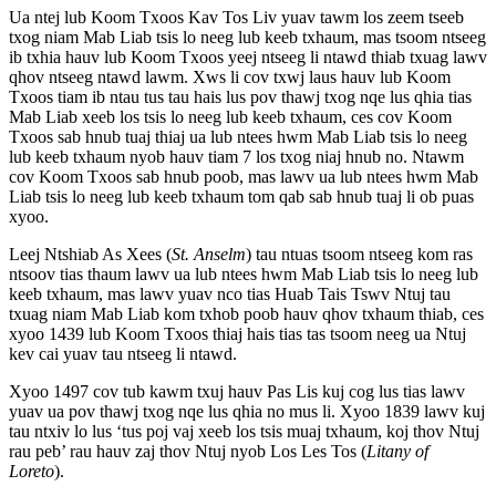
Ua ntej lub Koom Txoos Kav Tos Liv yuav tawm los zeem tseeb
txog niam Mab Liab tsis lo neeg lub keeb txhaum, mas tsoom ntseeg
ib txhia hauv lub Koom Txoos yeej ntseeg li ntawd thiab txuag lawv
qhov ntseeg ntawd lawm. Xws li cov txwj laus hauv lub Koom
Txoos tiam ib ntau tus tau hais lus pov thawj txog nqe lus qhia tias
Mab Liab xeeb los tsis lo neeg lub keeb txhaum, ces cov Koom
Txoos sab hnub tuaj thiaj ua lub ntees hwm Mab Liab tsis lo neeg
lub keeb txhaum nyob hauv tiam 7 los txog niaj hnub no. Ntawm
cov Koom Txoos sab hnub poob, mas lawv ua lub ntees hwm Mab
Liab tsis lo neeg lub keeb txhaum tom qab sab hnub tuaj li ob puas
xyoo.
Leej Ntshiab As Xees (
St. Anselm
) tau ntuas tsoom ntseeg kom ras
ntsoov tias thaum lawv ua lub ntees hwm Mab Liab tsis lo neeg lub
keeb txhaum, mas lawv yuav nco tias Huab Tais Tswv Ntuj tau
txuag niam Mab Liab kom txhob poob hauv qhov txhaum thiab, ces
xyoo 1439 lub Koom Txoos thiaj hais tias tas tsoom neeg ua Ntuj
kev cai yuav tau ntseeg li ntawd.
Xyoo 1497 cov tub kawm txuj hauv Pas Lis kuj cog lus tias lawv
yuav ua pov thawj txog nqe lus qhia no mus li. Xyoo 1839 lawv kuj
tau ntxiv lo lus ‘tus poj vaj xeeb los tsis muaj txhaum, koj thov Ntuj
rau peb’ rau hauv zaj thov Ntuj nyob Los Les Tos (
Litany of
Loreto
).