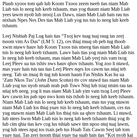
Plaub xyoos tom qab lub Koom Txoos zeem tseeb tias niam Mab
Liab tsis lo neeg lub keeb txhaum, mas yog thaum niam Mab Liab
yees tawm nyob lub nrooj Lus Daws, niam Mab Liab hais rau tus
ntxhais Npes Nes Des tias Mab Liab yog tus tsis lo neeg lub keeb
txhaum.
Leej Ntshiab Paj Lug hais tias “Txoj kev tuag tuaj raug tas zeej
tsoom vim As Das” (LM 5: 12), ces thiaj muaj ob peb tug thoob
xwm ntawv hauv lub Koom Txoos tsis ntseeg tias niam Mab Liab
tsis lo neeg lub keeb txhaum. Lawv hais tias yog niam Mab Liab tsis
lo neeg lub keeb txhaum, mas niam Mab Liab yeej tsis vam txog
Leej Pleev ua tus txhiv nws hauv qhov txhaum. Yog zoo li ntawd,
mas yuav hais tsis tau tias Leej Pleev nqes los cawm tas ntiaj teb
neeg. Tab sis muaj ib tug tub koom haum Fas Ntshis Kas hu ua
‘Zam Nkos Tus’ (
John Duns Scotus
) tiv cov ntawd tias niam Mab
Liab yog tus nyob nruab nrab pub Tswv Ntuj lub txiaj ntsim rau tas
ntiaj teb neeg, yog li mas niam Mab Liab yim vam txog Leej Pleev
kev cawm los pab npo nws kom tsis txhob lo neeg lub keeb txhaum.
Niam Mab Liab tsis lo neeg lub keeb txhaum, mas tus yug ntawm
niam Mab Liab los thiaj yuav tsis lo neeg lub keeb txhaum, ces tus
yug ntawm niam Mab Liab los thiaj tsis ua qhov txhaum. Li ntawd,
lub ntees hwm Mab Liab tsis lo neeg lub keeb txhaum thiaj yog ib
lub cim qhia tias kev cog lus tshiab sawv tim npoo ntuj tuaj lawm,
yog lub ntees npaj tos txais peb tus Huab Tais Cawm Seej tab tom
yuav tuaj. Tas zeej tsoom thiaj yuav tsa suab hais tias “Koj nyob kaj