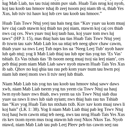
lug Mab Liab, tus tau txiaj ntsim puv siab. Huab Tais nrog koj nyob,
koj tau koob tau hmoov tshaj ib zeej tsoom poj niam tib si, thiab Yes
Xus, lub txiv txi hauv koj lub cev tau koob tau hmoov.”
Huab Tais Tswv Ntuj yeej tau hais tseg tias “Kuv yuav ua kom muaj
kev ciaj caub ntawm koj thiab tus poj niam, ntawm koj caj ces thiab
nws caj ces. Nws yuav tsuj koj taub hau, koj yuav tom nws luj
taws” (HP 3: 15), mas thiaj hais tau tias Huab Tais Tswv Ntuj yeej
ib txwm tau xaiv Mab Liab los ua ntiaj teb neeg qhov chaw cawm,
thiab yuav xa nws Leej Tub nqes los ua ‘Neeg Leej Tub’ nyob hauv
lub qab ntuj; yog li Mab Liab thiaj tau lub npe tias yog tus ‘Es Vas’
tshiab. Es Vas txhais tias ‘Ib tsoom neeg muaj txoj sia leej niam’, ces
peb thiaj pom niam Mab Liab sawv nyob ntawm Huab Tais Yes Xus
ib sab. Qhov no kuj qhia tau rau peb kom yuav tsum tau hwm poj
niam lub meej mom xws li txiv neej lub thiab.
Niam Mab Liab tsis yog tus tau koob tau hmoov tshaj sawv daws
xwb, niam Mab Liab tseem yog tus yeem cia Tswv Ntuj ua hauj
lwm nyob hauv nws thiab, nws yeem ua xis Tswv Ntuj siab dua
yuav ua raws li nws lub siab nyiam; nws thiaj hais rau tus Tshiab
tias “Kuv yog Huab Tais tus ntxhais txib. Kuv xav kom muaj raws li
koj hais” (LK 1: 38). Yog li niam Mab Liab thiaj pab leg Tswv Ntuj
txoj hauj lwm cawm ntiaj teb neeg, nws tau nrog Huab Tais Yes Xus
ris kev txom nyem mus txog ntawm lub rooj Nkos Nkos Tas. Nyob
ntawd, niam Mab Liab tau pub Leej Pleev peb tus cawm seej rau