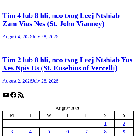
Tim 4 lub 8 hli, nco txog Leej Ntshiab
Zam Vias Nes (St. John Vianney)
August 4, 2026
July 28, 2026
Tim 2 lub 8 hli, nco txog Leej Ntshiab Yus
Xes Npis Us (St. Eusebius of Vercelli)
August 2, 2026
July 28, 2026
YouTube
Facebook
RSS Feed
August 2026
M
T
W
T
F
S
S
1
2
3
4
5
6
7
8
9