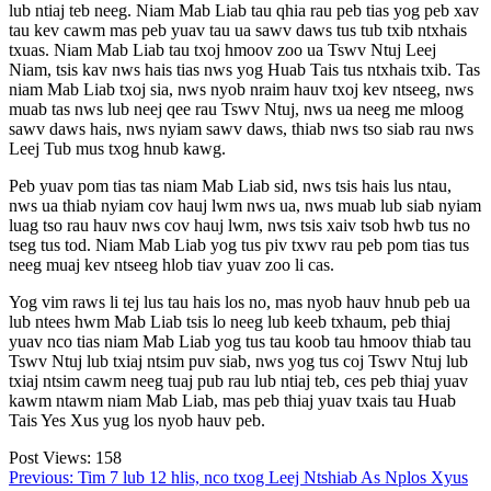
lub ntiaj teb neeg. Niam Mab Liab tau qhia rau peb tias yog peb xav
tau kev cawm mas peb yuav tau ua sawv daws tus tub txib ntxhais
txuas. Niam Mab Liab tau txoj hmoov zoo ua Tswv Ntuj Leej
Niam, tsis kav nws hais tias nws yog Huab Tais tus ntxhais txib. Tas
niam Mab Liab txoj sia, nws nyob nraim hauv txoj kev ntseeg, nws
muab tas nws lub neej qee rau Tswv Ntuj, nws ua neeg me mloog
sawv daws hais, nws nyiam sawv daws, thiab nws tso siab rau nws
Leej Tub mus txog hnub kawg.
Peb yuav pom tias tas niam Mab Liab sid, nws tsis hais lus ntau,
nws ua thiab nyiam cov hauj lwm nws ua, nws muab lub siab nyiam
luag tso rau hauv nws cov hauj lwm, nws tsis xaiv tsob hwb tus no
tseg tus tod. Niam Mab Liab yog tus piv txwv rau peb pom tias tus
neeg muaj kev ntseeg hlob tiav yuav zoo li cas.
Yog vim raws li tej lus tau hais los no, mas nyob hauv hnub peb ua
lub ntees hwm Mab Liab tsis lo neeg lub keeb txhaum, peb thiaj
yuav nco tias niam Mab Liab yog tus tau koob tau hmoov thiab tau
Tswv Ntuj lub txiaj ntsim puv siab, nws yog tus coj Tswv Ntuj lub
txiaj ntsim cawm neeg tuaj pub rau lub ntiaj teb, ces peb thiaj yuav
kawm ntawm niam Mab Liab, mas peb thiaj yuav txais tau Huab
Tais Yes Xus yug los nyob hauv peb.
Post Views:
158
Post
Previous:
Tim 7 lub 12 hlis, nco txog Leej Ntshiab As Nplos Xyus