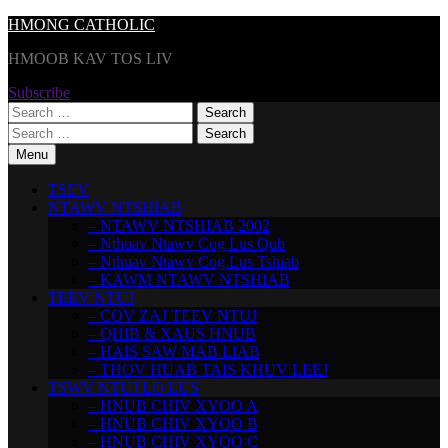
Skip
HMONG CATHOLIC
to
HMOOB KAV TOS LIV
content
Subscribe
Search
for:
Search
for:
Menu
TSEV
NTAWV NTSHIAB
– NTAWV NTSHIAB 2002
– Nthuav Ntawv Cog Lus Qub
– Nthuav Ntawv Cog Lus Tshiab
– KAWM NTAWV NTSHIAB
TEEV NTUJ
– COV ZAJ TEEV NTUJ
– QHIB & XAUS HNUB
– HAIS SAW MAB LIAB
– THOV HUAB TAIS KHUV LEEJ
TSWV NTUJ LO LUS
– HNUB CHIV XYOO A
– HNUB CHIV XYOO B
– HNUB CHIV XYOO C