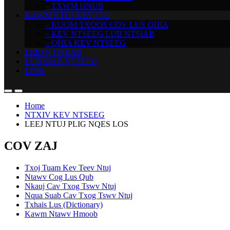
– TXWM HNUB
KAWM NTUJ KEV CAI
– KOOM TXOOS COV LUS QHIA
– KEV NTSEEG LUB NTSIAB
– QHIA KEV NTSEEG
LEEJ NTSHIAB
LUB SIAB NTSEEG
LINK
Home
NTXIV KEV NTSEEG
LEEJ NTUJ PLIG NQES LOS
COV ZAJ
Txoj Tuam Kev Teev Ntuj
Ntawv Cog Lus Qub
Nkauj Cav Txog Tswv Ntuj
Nqua Suab Cav Txog Tswv Ntuj
Txhais Lus (Dictionary)
Kawm Ntawv Hmoob