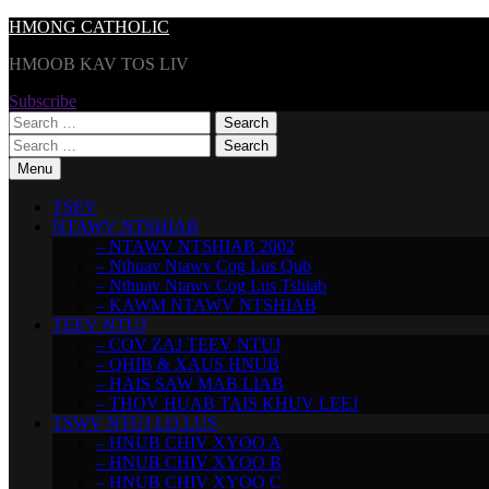
Skip
HMONG CATHOLIC
to
HMOOB KAV TOS LIV
content
Subscribe
Search
for:
Search
for:
Menu
TSEV
NTAWV NTSHIAB
– NTAWV NTSHIAB 2002
– Nthuav Ntawv Cog Lus Qub
– Nthuav Ntawv Cog Lus Tshiab
– KAWM NTAWV NTSHIAB
TEEV NTUJ
– COV ZAJ TEEV NTUJ
– QHIB & XAUS HNUB
– HAIS SAW MAB LIAB
– THOV HUAB TAIS KHUV LEEJ
TSWV NTUJ LO LUS
– HNUB CHIV XYOO A
– HNUB CHIV XYOO B
– HNUB CHIV XYOO C