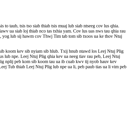
 taub, tsis tso siab thiab tsis muaj lub siab ntseeg cov lus qhia.
awv ua siab loj thiab nco tas txhia yam. Cov lus uas nws tau qhia rau
, yog lub sij hawm cov Thwj Tim tab tom sib txoos ua ke thov Ntuj
ib koom kev sib nyiam sib hlub. Txij hnub ntawd los Leej Ntuj Plig
lub npe. Leej Ntuj Plig qhia kev ua neeg tiav rau peb, Leej Ntuj
lig nplij peb kom sib koom tau ua ib cuab kwv tij nyob hauv kev
j Tub thiab Leej Ntuj Plig lub npe ua li, peb paub tias ua li vim peb