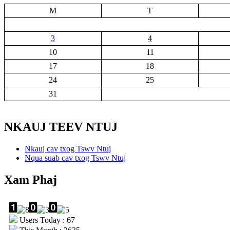
M
T
3
4
10
11
17
18
24
25
31
NKAUJ TEEV NTUJ
Nkauj cav txog Tswv Ntuj
Nqua suab cav txog Tswv Ntuj
Xam Phaj
Users Today : 67