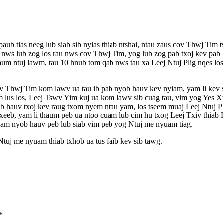
ias neeg lub siab sib nyias thiab ntshai, ntau zaus cov Thwj Tim tsis to
g nws lub zog los rau nws cov Thwj Tim, yog lub zog pab txoj kev pab l
um ntuj lawm, tau 10 hnub tom qab nws tau xa Leej Ntuj Plig nqes los
ov Thwj Tim kom lawv ua tau ib pab nyob hauv kev nyiam, yam li kev s
us los, Leej Tswv Yim kuj ua kom lawv sib cuag tau, vim yog Yes Xus 
ob hauv txoj kev raug txom nyem ntau yam, los tseem muaj Leej Ntuj P
eb, yam li thaum peb ua ntoo cuam lub cim hu txog Leej Txiv thiab Lee
yiam nyob hauv peb lub siab vim peb yog Ntuj me nyuam tiag.
Ntuj me nyuam thiab txhob ua tus faib kev sib tawg.
*